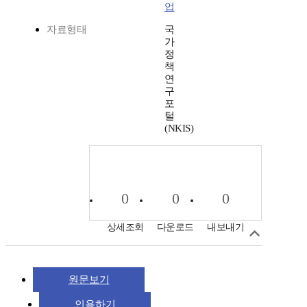
업
자료형태
국
가
정
책
연
구
포
털
(NKIS)
0
0
0
상세조회
다운로드
내보내기
원문보기
인용하기