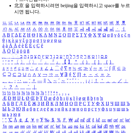
北京 을 입력하시려면
beijing
을 입력하시고 space를 누르
시면 됩니다.
ㅥ
ㅦ
ㅧ
ㅨ
ㅩ
ㅪ
ㅫ
ㅬ
ㅭ
ㅮ
ㅯ
ㅰ
ㅱ
ㅲ
ㅳ
ㅴ
ㅵ
ㅶ
ㅷ
ㅸ
ㅹ
ㅺ
ㅻ
ㅼ
ㅽ
ㅾ
ㅿ
ㆀ
ㆁ
ㆂ
ㆃ
ㆄ
ㆅ
ㆆ
ㆇ
ㆈ
ㆉ
ㆊ
ㆋ
ㆌ
ㆍ
ㆎ
Α
Β
Γ
Δ
Ε
Ζ
Η
Θ
Ι
Κ
Λ
Μ
Ν
Ξ
Ο
Π
Ρ
Σ
Τ
Υ
Φ
Χ
Ψ
Ω
α
β
γ
δ
ε
ζ
η
θ
ι
κ
λ
μ
ν
ξ
ο
π
ρ
σ
τ
υ
φ
χ
ψ
ω
á
à
Á
À
é
è
É
È
ç
Ç
ê
Ä
Ö
Ü
ä
ö
ü
ß
ְ
ֳ
ֲ
ֱ
ָ
ַ
ֵ
ֶ
ִ
ֹ
ּ
ֻ
ׂ
ׁ
ּ
ב
ה
נ
מ
צ
ת
ץ
ש
ד
ג
כ
ע
י
ח
ל
ך
ף
ק
ר
א
ט
ו
ן
ם
פ
‘
’
“
”
〔
〕
〈
〉
「
」
『
』
【
】
＂
（
）
［
］
｛
｝
±
×
÷
≠
≤
≥
∞
∴
♂
♀
∠
⊥
⌒
∂
∇
≡
≒
≪
≫
√
∽
∝
∵
∫
∬
∈
∋
⊆
⊇
⊂
⊃
∪
∩
∧
∨
￢
⇒
⇔
∀
∃
∮
∑
∏
＋
－
＜
＝
＞
、
。
·
‥
…
¨
〃
―
∥
＼
∼
´
～
ˇ
˘
˝
˚
˙
¸
˛
¡
¿
ː
！
＇
，
．
／
：
；
？
＾
＿
｀
｜
½
⅓
⅔
¼
¾
⅛
⅜
⅝
⅞
¹
²
³
⁴
ⁿ
₁
₂
₃
₄
Æ
Ð
Ħ
Ĳ
Ł
Ø
Œ
Þ
Ŧ
Ŋ
æ
đ
ð
ħ
ı
ĳ
ĸ
ŀ
ł
ø
œ
ß
þ
ŧ
ŋ
ŉ
А
Б
В
Г
Д
Е
Ё
Ж
З
И
Й
К
Л
М
Н
О
П
Р
С
Т
У
Ф
Х
Ц
Ч
Ш
Щ
Ъ
Ы
Ь
Э
Ю
Я
а
б
в
г
д
е
ё
ж
з
и
й
к
л
м
н
о
п
р
с
т
у
ф
х
ц
ч
ш
щ
ъ
ы
ь
э
ю
я
′
″
℃
Å
￠
￡
￥
¤
℉
‰
＄
％
Ｆ
￦
㎕
㎖
㎗
ℓ
㎘
㏄
㎣
㎤
㎥
㎦
㎙
㎚
㎛
㎜
㎝
㎞
㎟
㎠
㎡
㎢
㏊
㎍
㎎
㎏
㏏
㎈
㎉
㏈
㎧
㎨
㎰
㎱
㎲
㎳
㎴
㎵
㎶
㎷
㎸
㎹
㎀
㎁
㎂
㎃
㎄
㎺
㎻
㎽
㎾
㎿
㎐
㎑