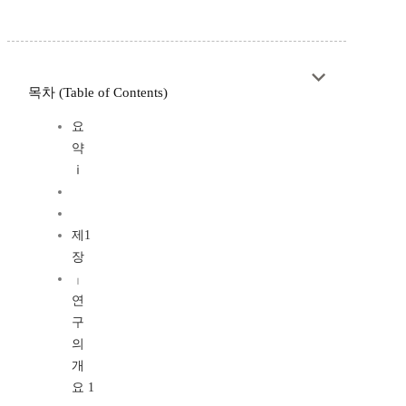
목차 (Table of Contents)
요
약
ⅰ
제1
장
╷
연
구
의
개
요 1