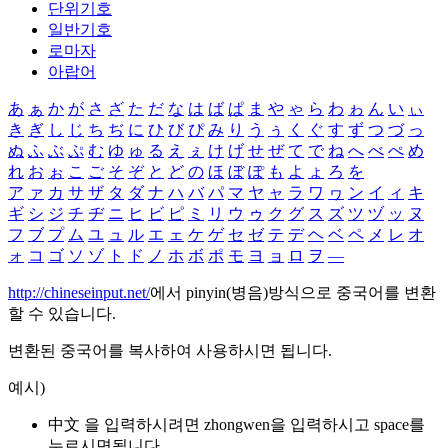
단위기호
일반기호
로마자
아랍어
あ
ぁ
か
が
さ
ざ
た
だ
な
は
ば
ぱ
ま
や
ゃ
ら
わ
ゎ
ん
い
ぃ
き
ぎ
し
じ
ち
ぢ
に
ひ
び
ぴ
み
り
う
ぅ
く
ぐ
す
ず
つ
づ
っ
ぬ
ふ
ぶ
ぷ
む
ゆ
ゅ
る
え
ぇ
け
げ
せ
ぜ
て
で
ね
へ
べ
ぺ
め
れ
お
ぉ
こ
ご
そ
ぞ
と
ど
の
ほ
ぼ
ぽ
も
よ
ょ
ろ
を
ア
ァ
カ
サ
ザ
タ
ダ
ナ
ハ
バ
パ
マ
ヤ
ャ
ラ
ワ
ヮ
ン
イ
ィ
キ
ギ
シ
ジ
チ
ヂ
ニ
ヒ
ビ
ピ
ミ
リ
ウ
ゥ
ク
グ
ス
ズ
ツ
ヅ
ッ
ヌ
フ
ブ
プ
ム
ユ
ュ
ル
エ
ェ
ケ
ゲ
セ
ゼ
テ
デ
ヘ
ベ
ペ
メ
レ
オ
ォ
コ
ゴ
ソ
ゾ
ト
ド
ノ
ホ
ボ
ポ
モ
ヨ
ョ
ロ
ヲ
―
http://chineseinput.net/
에서 pinyin(병음)방식으로 중국어를 변환
할 수 있습니다.
변환된 중국어를 복사하여 사용하시면 됩니다.
예시)
中文 을 입력하시려면
zhongwen
을 입력하시고 space를
누르시면됩니다.