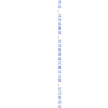
관
리
;
스
마
트
톨
링
;
전
자
통
행
료
지
불
시
스
템
;
민
간
투
자
사