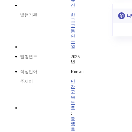
유
진
발행기관
한
나
국
교
통
연
구
원
발행연도
2025
년
작성언어
Korean
주제어
민
자
고
속
도
로
;
통
행
료