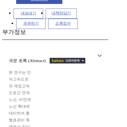
내보내기
내책장담기
공유하기
오류접수
부가정보
국문 초록 (Abstract)
본 연구는 민
자고속도로
와 재정고속
도로간 연계
노선, 비연계
노선 확대에
대비하여 통
행료관리 측
면에서 차이