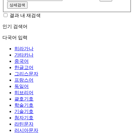
상세검색
결과 내 재검색
인기 검색어
다국어 입력
히라가나
가타카나
중국어
한글고어
그리스문자
프랑스어
독일어
히브리어
괄호기호
학술기호
기술기호
첨자기호
라틴문자
러시아문자