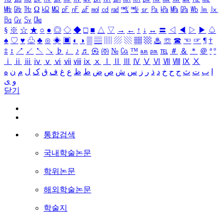
㎒
㎓
㎔
Ω
㏀
㏁
㎊
㎋
㎌
㏖
㏅
㎭
㎮
㎯
㏛
㎩
㎪
㎫
㎬
㏝
㏐
㏓
㏃
㏉
㏜
㏆
§
※
☆
★
○
●
◎
◇
◆
□
■
△
▽
→
←
↑
↓
↔
〓
◁
◀
▷
▶
♤
♠
♡
♥
♧
♣
⊙
◈
▣
◐
◑
▒
▤
▥
▨
▧
▦
▩
♨
☏
☎
☜
☞
¶
†
‡
↕
↗
↙
↖
↘
♭
♩
♪
♬
㉿
㈜
№
㏇
™
㏂
㏘
℡
＃
＆
＊
＠
ª
º
ⅰ
ⅱ
ⅲ
ⅳ
ⅴ
ⅵ
ⅶ
ⅷ
ⅸ
ⅹ
Ⅰ
Ⅱ
Ⅲ
Ⅳ
Ⅴ
Ⅵ
Ⅶ
Ⅷ
Ⅸ
Ⅹ
ا
ب
ت
ث
ج
ح
خ
د
ذ
ر
ز
س
ش
ص
ض
ط
ظ
ع
غ
ف
ق
ک
ل
م
ن
ه
و
ی
닫기
통합검색
국내학술논문
학위논문
해외학술논문
학술지