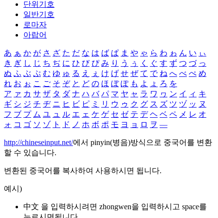
단위기호
일반기호
로마자
아랍어
あ
ぁ
か
が
さ
ざ
た
だ
な
は
ば
ぱ
ま
や
ゃ
ら
わ
ゎ
ん
い
ぃ
き
ぎ
し
じ
ち
ぢ
に
ひ
び
ぴ
み
り
う
ぅ
く
ぐ
す
ず
つ
づ
っ
ぬ
ふ
ぶ
ぷ
む
ゆ
ゅ
る
え
ぇ
け
げ
せ
ぜ
て
で
ね
へ
べ
ぺ
め
れ
お
ぉ
こ
ご
そ
ぞ
と
ど
の
ほ
ぼ
ぽ
も
よ
ょ
ろ
を
ア
ァ
カ
サ
ザ
タ
ダ
ナ
ハ
バ
パ
マ
ヤ
ャ
ラ
ワ
ヮ
ン
イ
ィ
キ
ギ
シ
ジ
チ
ヂ
ニ
ヒ
ビ
ピ
ミ
リ
ウ
ゥ
ク
グ
ス
ズ
ツ
ヅ
ッ
ヌ
フ
ブ
プ
ム
ユ
ュ
ル
エ
ェ
ケ
ゲ
セ
ゼ
テ
デ
ヘ
ベ
ペ
メ
レ
オ
ォ
コ
ゴ
ソ
ゾ
ト
ド
ノ
ホ
ボ
ポ
モ
ヨ
ョ
ロ
ヲ
―
http://chineseinput.net/
에서 pinyin(병음)방식으로 중국어를 변환
할 수 있습니다.
변환된 중국어를 복사하여 사용하시면 됩니다.
예시)
中文 을 입력하시려면
zhongwen
을 입력하시고 space를
누르시면됩니다.