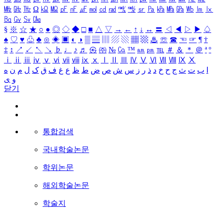
㎒
㎓
㎔
Ω
㏀
㏁
㎊
㎋
㎌
㏖
㏅
㎭
㎮
㎯
㏛
㎩
㎪
㎫
㎬
㏝
㏐
㏓
㏃
㏉
㏜
㏆
§
※
☆
★
○
●
◎
◇
◆
□
■
△
▽
→
←
↑
↓
↔
〓
◁
◀
▷
▶
♤
♠
♡
♥
♧
♣
⊙
◈
▣
◐
◑
▒
▤
▥
▨
▧
▦
▩
♨
☏
☎
☜
☞
¶
†
‡
↕
↗
↙
↖
↘
♭
♩
♪
♬
㉿
㈜
№
㏇
™
㏂
㏘
℡
＃
＆
＊
＠
ª
º
ⅰ
ⅱ
ⅲ
ⅳ
ⅴ
ⅵ
ⅶ
ⅷ
ⅸ
ⅹ
Ⅰ
Ⅱ
Ⅲ
Ⅳ
Ⅴ
Ⅵ
Ⅶ
Ⅷ
Ⅸ
Ⅹ
ا
ب
ت
ث
ج
ح
خ
د
ذ
ر
ز
س
ش
ص
ض
ط
ظ
ع
غ
ف
ق
ک
ل
م
ن
ه
و
ی
닫기
통합검색
국내학술논문
학위논문
해외학술논문
학술지