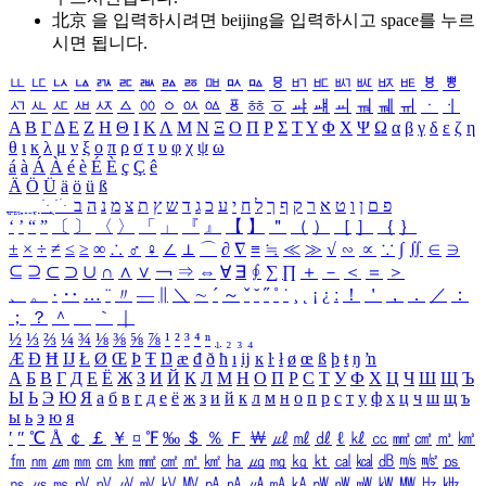
北京 을 입력하시려면
beijing
을 입력하시고 space를 누르
시면 됩니다.
ㅥ
ㅦ
ㅧ
ㅨ
ㅩ
ㅪ
ㅫ
ㅬ
ㅭ
ㅮ
ㅯ
ㅰ
ㅱ
ㅲ
ㅳ
ㅴ
ㅵ
ㅶ
ㅷ
ㅸ
ㅹ
ㅺ
ㅻ
ㅼ
ㅽ
ㅾ
ㅿ
ㆀ
ㆁ
ㆂ
ㆃ
ㆄ
ㆅ
ㆆ
ㆇ
ㆈ
ㆉ
ㆊ
ㆋ
ㆌ
ㆍ
ㆎ
Α
Β
Γ
Δ
Ε
Ζ
Η
Θ
Ι
Κ
Λ
Μ
Ν
Ξ
Ο
Π
Ρ
Σ
Τ
Υ
Φ
Χ
Ψ
Ω
α
β
γ
δ
ε
ζ
η
θ
ι
κ
λ
μ
ν
ξ
ο
π
ρ
σ
τ
υ
φ
χ
ψ
ω
á
à
Á
À
é
è
É
È
ç
Ç
ê
Ä
Ö
Ü
ä
ö
ü
ß
ְ
ֳ
ֲ
ֱ
ָ
ַ
ֵ
ֶ
ִ
ֹ
ּ
ֻ
ׂ
ׁ
ּ
ב
ה
נ
מ
צ
ת
ץ
ש
ד
ג
כ
ע
י
ח
ל
ך
ף
ק
ר
א
ט
ו
ן
ם
פ
‘
’
“
”
〔
〕
〈
〉
「
」
『
』
【
】
＂
（
）
［
］
｛
｝
±
×
÷
≠
≤
≥
∞
∴
♂
♀
∠
⊥
⌒
∂
∇
≡
≒
≪
≫
√
∽
∝
∵
∫
∬
∈
∋
⊆
⊇
⊂
⊃
∪
∩
∧
∨
￢
⇒
⇔
∀
∃
∮
∑
∏
＋
－
＜
＝
＞
、
。
·
‥
…
¨
〃
―
∥
＼
∼
´
～
ˇ
˘
˝
˚
˙
¸
˛
¡
¿
ː
！
＇
，
．
／
：
；
？
＾
＿
｀
｜
½
⅓
⅔
¼
¾
⅛
⅜
⅝
⅞
¹
²
³
⁴
ⁿ
₁
₂
₃
₄
Æ
Ð
Ħ
Ĳ
Ł
Ø
Œ
Þ
Ŧ
Ŋ
æ
đ
ð
ħ
ı
ĳ
ĸ
ŀ
ł
ø
œ
ß
þ
ŧ
ŋ
ŉ
А
Б
В
Г
Д
Е
Ё
Ж
З
И
Й
К
Л
М
Н
О
П
Р
С
Т
У
Ф
Х
Ц
Ч
Ш
Щ
Ъ
Ы
Ь
Э
Ю
Я
а
б
в
г
д
е
ё
ж
з
и
й
к
л
м
н
о
п
р
с
т
у
ф
х
ц
ч
ш
щ
ъ
ы
ь
э
ю
я
′
″
℃
Å
￠
￡
￥
¤
℉
‰
＄
％
Ｆ
￦
㎕
㎖
㎗
ℓ
㎘
㏄
㎣
㎤
㎥
㎦
㎙
㎚
㎛
㎜
㎝
㎞
㎟
㎠
㎡
㎢
㏊
㎍
㎎
㎏
㏏
㎈
㎉
㏈
㎧
㎨
㎰
㎱
㎲
㎳
㎴
㎵
㎶
㎷
㎸
㎹
㎀
㎁
㎂
㎃
㎄
㎺
㎻
㎽
㎾
㎿
㎐
㎑