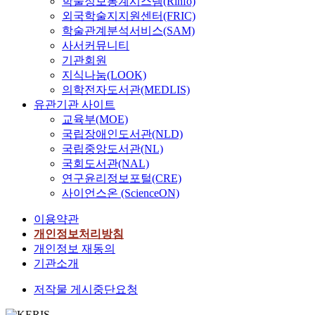
학술정보통계시스템(Rinfo)
외국학술지지원센터(FRIC)
학술관계분석서비스(SAM)
사서커뮤니티
기관회원
지식나눔(LOOK)
의학전자도서관(MEDLIS)
유관기관 사이트
교육부(MOE)
국립장애인도서관(NLD)
국립중앙도서관(NL)
국회도서관(NAL)
연구윤리정보포털(CRE)
사이언스온 (ScienceON)
이용약관
개인정보처리방침
개인정보 재동의
기관소개
저작물 게시중단요청