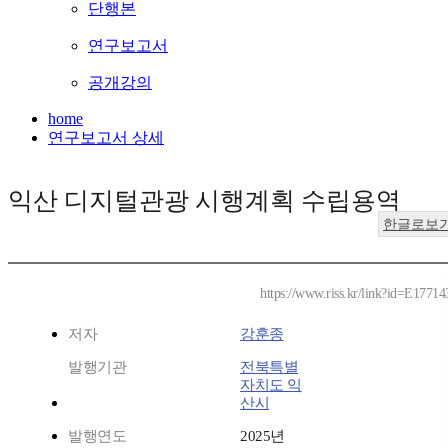
단행본
연구보고서
공개강의
home
연구보고서 상세
익산 디지털관광 시행계획 수립용역
한글로보
https://www.riss.kr/link?id=E17714
저자
강훈종
발행기관
전북특별
자치도 익
산시
발행연도
2025년