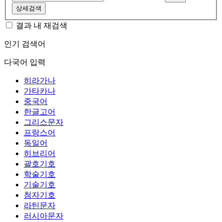
상세검색
결과 내 재검색
인기 검색어
다국어 입력
히라가나
가타카나
중국어
한글고어
그리스문자
프랑스어
독일어
히브리어
괄호기호
학술기호
기술기호
첨자기호
라틴문자
러시아문자