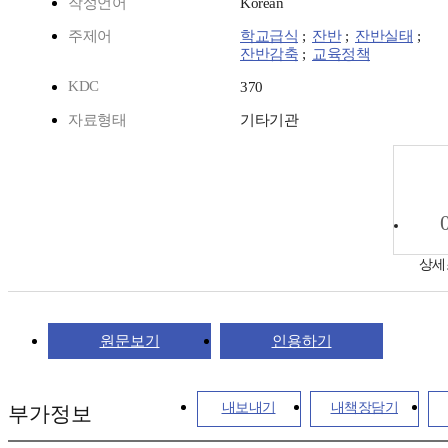
작성언어
Korean
주제어
학교급식
;
잔반
;
잔반실태
;
잔반감축
;
교육정책
KDC
370
자료형태
기타기관
상세
원문보기
인용하기
내보내기
내책장담기
부가정보