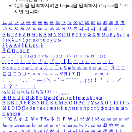
北京 을 입력하시려면
beijing
을 입력하시고 space를 누르
시면 됩니다.
ㅥ
ㅦ
ㅧ
ㅨ
ㅩ
ㅪ
ㅫ
ㅬ
ㅭ
ㅮ
ㅯ
ㅰ
ㅱ
ㅲ
ㅳ
ㅴ
ㅵ
ㅶ
ㅷ
ㅸ
ㅹ
ㅺ
ㅻ
ㅼ
ㅽ
ㅾ
ㅿ
ㆀ
ㆁ
ㆂ
ㆃ
ㆄ
ㆅ
ㆆ
ㆇ
ㆈ
ㆉ
ㆊ
ㆋ
ㆌ
ㆍ
ㆎ
Α
Β
Γ
Δ
Ε
Ζ
Η
Θ
Ι
Κ
Λ
Μ
Ν
Ξ
Ο
Π
Ρ
Σ
Τ
Υ
Φ
Χ
Ψ
Ω
α
β
γ
δ
ε
ζ
η
θ
ι
κ
λ
μ
ν
ξ
ο
π
ρ
σ
τ
υ
φ
χ
ψ
ω
á
à
Á
À
é
è
É
È
ç
Ç
ê
Ä
Ö
Ü
ä
ö
ü
ß
ְ
ֳ
ֲ
ֱ
ָ
ַ
ֵ
ֶ
ִ
ֹ
ּ
ֻ
ׂ
ׁ
ּ
ב
ה
נ
מ
צ
ת
ץ
ש
ד
ג
כ
ע
י
ח
ל
ך
ף
ק
ר
א
ט
ו
ן
ם
פ
‘
’
“
”
〔
〕
〈
〉
「
」
『
』
【
】
＂
（
）
［
］
｛
｝
±
×
÷
≠
≤
≥
∞
∴
♂
♀
∠
⊥
⌒
∂
∇
≡
≒
≪
≫
√
∽
∝
∵
∫
∬
∈
∋
⊆
⊇
⊂
⊃
∪
∩
∧
∨
￢
⇒
⇔
∀
∃
∮
∑
∏
＋
－
＜
＝
＞
、
。
·
‥
…
¨
〃
―
∥
＼
∼
´
～
ˇ
˘
˝
˚
˙
¸
˛
¡
¿
ː
！
＇
，
．
／
：
；
？
＾
＿
｀
｜
½
⅓
⅔
¼
¾
⅛
⅜
⅝
⅞
¹
²
³
⁴
ⁿ
₁
₂
₃
₄
Æ
Ð
Ħ
Ĳ
Ł
Ø
Œ
Þ
Ŧ
Ŋ
æ
đ
ð
ħ
ı
ĳ
ĸ
ŀ
ł
ø
œ
ß
þ
ŧ
ŋ
ŉ
А
Б
В
Г
Д
Е
Ё
Ж
З
И
Й
К
Л
М
Н
О
П
Р
С
Т
У
Ф
Х
Ц
Ч
Ш
Щ
Ъ
Ы
Ь
Э
Ю
Я
а
б
в
г
д
е
ё
ж
з
и
й
к
л
м
н
о
п
р
с
т
у
ф
х
ц
ч
ш
щ
ъ
ы
ь
э
ю
я
′
″
℃
Å
￠
￡
￥
¤
℉
‰
＄
％
Ｆ
￦
㎕
㎖
㎗
ℓ
㎘
㏄
㎣
㎤
㎥
㎦
㎙
㎚
㎛
㎜
㎝
㎞
㎟
㎠
㎡
㎢
㏊
㎍
㎎
㎏
㏏
㎈
㎉
㏈
㎧
㎨
㎰
㎱
㎲
㎳
㎴
㎵
㎶
㎷
㎸
㎹
㎀
㎁
㎂
㎃
㎄
㎺
㎻
㎽
㎾
㎿
㎐
㎑