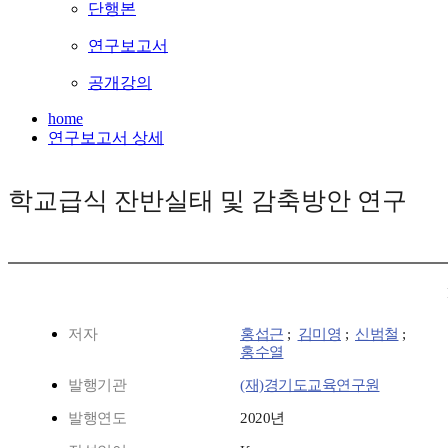
단행본
연구보고서
공개강의
home
연구보고서 상세
학교급식 잔반실태 및 감축방안 연구
저자
홍섭근
;
김미영
;
신범철
;
홍수열
발행기관
(재)경기도교육연구원
발행연도
2020년