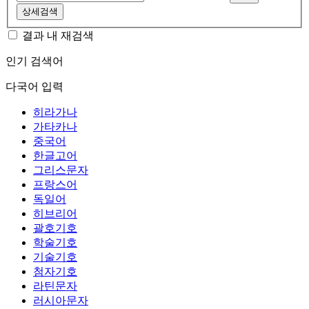
상세검색
결과 내 재검색
인기 검색어
다국어 입력
히라가나
가타카나
중국어
한글고어
그리스문자
프랑스어
독일어
히브리어
괄호기호
학술기호
기술기호
첨자기호
라틴문자
러시아문자