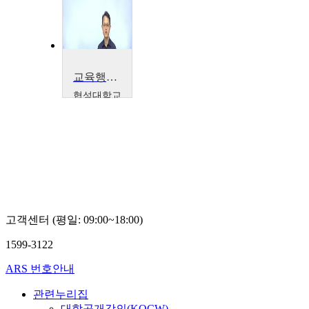
학교 네트
워크 컨소
시),Adrian
Lim(싱가
포르 정보
통신국)
교육행정 및 교육경영
협성대학교
김성기
고객센터 (평일: 09:00~18:00)
1599-3122
ARS 번호안내
관련누리집
대학공개강의(KOCW)