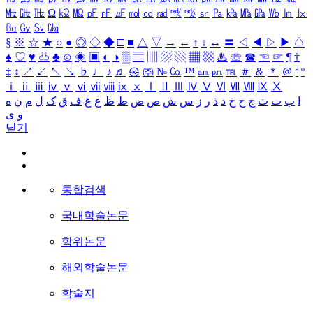
㎒
㎓
㎔
Ω
㏀
㏁
㎊
㎋
㎌
㏖
㏅
㎭
㎮
㎯
㏛
㎩
㎪
㎫
㎬
㏝
㏐
㏓
㏃
㏉
㏜
㏆
§
※
☆
★
○
●
◎
◇
◆
□
■
△
▽
→
←
↑
↓
↔
〓
◁
◀
▷
▶
♤
♠
♡
♥
♧
♣
⊙
◈
▣
◐
◑
▒
▤
▥
▨
▧
▦
▩
♨
☏
☎
☜
☞
¶
†
‡
↕
↗
↙
↖
↘
♭
♩
♪
♬
㉿
㈜
№
㏇
™
㏂
㏘
℡
＃
＆
＊
＠
ª
º
ⅰ
ⅱ
ⅲ
ⅳ
ⅴ
ⅵ
ⅶ
ⅷ
ⅸ
ⅹ
Ⅰ
Ⅱ
Ⅲ
Ⅳ
Ⅴ
Ⅵ
Ⅶ
Ⅷ
Ⅸ
Ⅹ
ا
ب
ت
ث
ج
ح
خ
د
ذ
ر
ز
س
ش
ص
ض
ط
ظ
ع
غ
ف
ق
ک
ل
م
ن
ه
و
ی
닫기
통합검색
국내학술논문
학위논문
해외학술논문
학술지