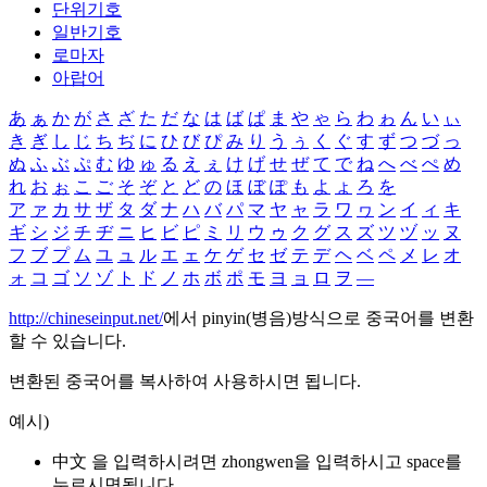
단위기호
일반기호
로마자
아랍어
あ
ぁ
か
が
さ
ざ
た
だ
な
は
ば
ぱ
ま
や
ゃ
ら
わ
ゎ
ん
い
ぃ
き
ぎ
し
じ
ち
ぢ
に
ひ
び
ぴ
み
り
う
ぅ
く
ぐ
す
ず
つ
づ
っ
ぬ
ふ
ぶ
ぷ
む
ゆ
ゅ
る
え
ぇ
け
げ
せ
ぜ
て
で
ね
へ
べ
ぺ
め
れ
お
ぉ
こ
ご
そ
ぞ
と
ど
の
ほ
ぼ
ぽ
も
よ
ょ
ろ
を
ア
ァ
カ
サ
ザ
タ
ダ
ナ
ハ
バ
パ
マ
ヤ
ャ
ラ
ワ
ヮ
ン
イ
ィ
キ
ギ
シ
ジ
チ
ヂ
ニ
ヒ
ビ
ピ
ミ
リ
ウ
ゥ
ク
グ
ス
ズ
ツ
ヅ
ッ
ヌ
フ
ブ
プ
ム
ユ
ュ
ル
エ
ェ
ケ
ゲ
セ
ゼ
テ
デ
ヘ
ベ
ペ
メ
レ
オ
ォ
コ
ゴ
ソ
ゾ
ト
ド
ノ
ホ
ボ
ポ
モ
ヨ
ョ
ロ
ヲ
―
http://chineseinput.net/
에서 pinyin(병음)방식으로 중국어를 변환
할 수 있습니다.
변환된 중국어를 복사하여 사용하시면 됩니다.
예시)
中文 을 입력하시려면
zhongwen
을 입력하시고 space를
누르시면됩니다.