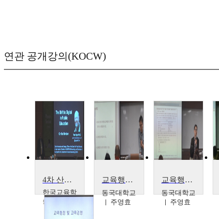
연관 공개강의(KOCW)
4차 산업혁명 시대, 미래교육은 어떻게 준비하고 있고 어디로 가고 있는가?
교육행정 및 교육경영
교육행정 및 교육경영
한국교육학
동국대학교
동국대학교
술정보원
주영효
주영효
Thomas
Ryan(북미