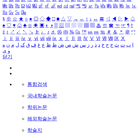
㎒
㎓
㎔
Ω
㏀
㏁
㎊
㎋
㎌
㏖
㏅
㎭
㎮
㎯
㏛
㎩
㎪
㎫
㎬
㏝
㏐
㏓
㏃
㏉
㏜
㏆
§
※
☆
★
○
●
◎
◇
◆
□
■
△
▽
→
←
↑
↓
↔
〓
◁
◀
▷
▶
♤
♠
♡
♥
♧
♣
⊙
◈
▣
◐
◑
▒
▤
▥
▨
▧
▦
▩
♨
☏
☎
☜
☞
¶
†
‡
↕
↗
↙
↖
↘
♭
♩
♪
♬
㉿
㈜
№
㏇
™
㏂
㏘
℡
＃
＆
＊
＠
ª
º
ⅰ
ⅱ
ⅲ
ⅳ
ⅴ
ⅵ
ⅶ
ⅷ
ⅸ
ⅹ
Ⅰ
Ⅱ
Ⅲ
Ⅳ
Ⅴ
Ⅵ
Ⅶ
Ⅷ
Ⅸ
Ⅹ
ا
ب
ت
ث
ج
ح
خ
د
ذ
ر
ز
س
ش
ص
ض
ط
ظ
ع
غ
ف
ق
ک
ل
م
ن
ه
و
ی
닫기
통합검색
국내학술논문
학위논문
해외학술논문
학술지