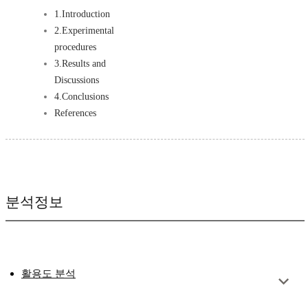
1.Introduction
2.Experimental
procedures
3.Results and
Discussions
4.Conclusions
References
분석정보
활용도 분석