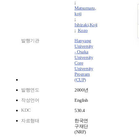
;
Matsumaru,
koji
;
Ishizaki,Koji
;
Kozo
발행기관
Hanyang
University
- Osaka
University
Core
University
Program
(CUP)
발행연도
2000년
작성언어
English
KDC
530.4
자료형태
한국연
구재단
(NRF)