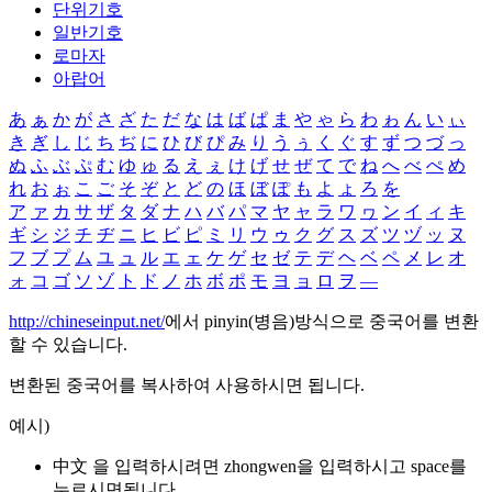
단위기호
일반기호
로마자
아랍어
あ
ぁ
か
が
さ
ざ
た
だ
な
は
ば
ぱ
ま
や
ゃ
ら
わ
ゎ
ん
い
ぃ
き
ぎ
し
じ
ち
ぢ
に
ひ
び
ぴ
み
り
う
ぅ
く
ぐ
す
ず
つ
づ
っ
ぬ
ふ
ぶ
ぷ
む
ゆ
ゅ
る
え
ぇ
け
げ
せ
ぜ
て
で
ね
へ
べ
ぺ
め
れ
お
ぉ
こ
ご
そ
ぞ
と
ど
の
ほ
ぼ
ぽ
も
よ
ょ
ろ
を
ア
ァ
カ
サ
ザ
タ
ダ
ナ
ハ
バ
パ
マ
ヤ
ャ
ラ
ワ
ヮ
ン
イ
ィ
キ
ギ
シ
ジ
チ
ヂ
ニ
ヒ
ビ
ピ
ミ
リ
ウ
ゥ
ク
グ
ス
ズ
ツ
ヅ
ッ
ヌ
フ
ブ
プ
ム
ユ
ュ
ル
エ
ェ
ケ
ゲ
セ
ゼ
テ
デ
ヘ
ベ
ペ
メ
レ
オ
ォ
コ
ゴ
ソ
ゾ
ト
ド
ノ
ホ
ボ
ポ
モ
ヨ
ョ
ロ
ヲ
―
http://chineseinput.net/
에서 pinyin(병음)방식으로 중국어를 변환
할 수 있습니다.
변환된 중국어를 복사하여 사용하시면 됩니다.
예시)
中文 을 입력하시려면
zhongwen
을 입력하시고 space를
누르시면됩니다.