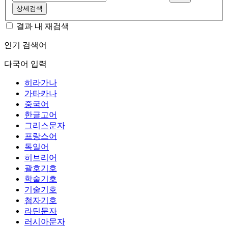
상세검색
결과 내 재검색
인기 검색어
다국어 입력
히라가나
가타카나
중국어
한글고어
그리스문자
프랑스어
독일어
히브리어
괄호기호
학술기호
기술기호
첨자기호
라틴문자
러시아문자