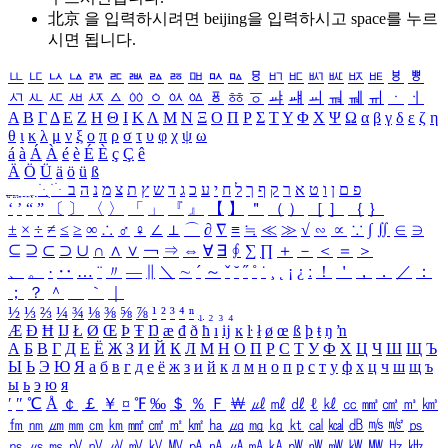
北京 을 입력하시려면
beijing
을 입력하시고 space를 누르
시면 됩니다.
ㅥ
ㅦ
ㅧ
ㅨ
ㅩ
ㅪ
ㅫ
ㅬ
ㅭ
ㅮ
ㅯ
ㅰ
ㅱ
ㅲ
ㅳ
ㅴ
ㅵ
ㅶ
ㅷ
ㅸ
ㅹ
ㅺ
ㅻ
ㅼ
ㅽ
ㅾ
ㅿ
ㆀ
ㆁ
ㆂ
ㆃ
ㆄ
ㆅ
ㆆ
ㆇ
ㆈ
ㆉ
ㆊ
ㆋ
ㆌ
ㆍ
ㆎ
Α
Β
Γ
Δ
Ε
Ζ
Η
Θ
Ι
Κ
Λ
Μ
Ν
Ξ
Ο
Π
Ρ
Σ
Τ
Υ
Φ
Χ
Ψ
Ω
α
β
γ
δ
ε
ζ
η
θ
ι
κ
λ
μ
ν
ξ
ο
π
ρ
σ
τ
υ
φ
χ
ψ
ω
á
à
Á
À
é
è
É
È
ç
Ç
ê
Ä
Ö
Ü
ä
ö
ü
ß
ְ
ֳ
ֲ
ֱ
ָ
ַ
ֵ
ֶ
ִ
ֹ
ּ
ֻ
ׂ
ׁ
ּ
ב
ה
נ
מ
צ
ת
ץ
ש
ד
ג
כ
ע
י
ח
ל
ך
ף
ק
ר
א
ט
ו
ן
ם
פ
‘
’
“
”
〔
〕
〈
〉
「
」
『
』
【
】
＂
（
）
［
］
｛
｝
±
×
÷
≠
≤
≥
∞
∴
♂
♀
∠
⊥
⌒
∂
∇
≡
≒
≪
≫
√
∽
∝
∵
∫
∬
∈
∋
⊆
⊇
⊂
⊃
∪
∩
∧
∨
￢
⇒
⇔
∀
∃
∮
∑
∏
＋
－
＜
＝
＞
、
。
·
‥
…
¨
〃
―
∥
＼
∼
´
～
ˇ
˘
˝
˚
˙
¸
˛
¡
¿
ː
！
＇
，
．
／
：
；
？
＾
＿
｀
｜
½
⅓
⅔
¼
¾
⅛
⅜
⅝
⅞
¹
²
³
⁴
ⁿ
₁
₂
₃
₄
Æ
Ð
Ħ
Ĳ
Ł
Ø
Œ
Þ
Ŧ
Ŋ
æ
đ
ð
ħ
ı
ĳ
ĸ
ŀ
ł
ø
œ
ß
þ
ŧ
ŋ
ŉ
А
Б
В
Г
Д
Е
Ё
Ж
З
И
Й
К
Л
М
Н
О
П
Р
С
Т
У
Ф
Х
Ц
Ч
Ш
Щ
Ъ
Ы
Ь
Э
Ю
Я
а
б
в
г
д
е
ё
ж
з
и
й
к
л
м
н
о
п
р
с
т
у
ф
х
ц
ч
ш
щ
ъ
ы
ь
э
ю
я
′
″
℃
Å
￠
￡
￥
¤
℉
‰
＄
％
Ｆ
￦
㎕
㎖
㎗
ℓ
㎘
㏄
㎣
㎤
㎥
㎦
㎙
㎚
㎛
㎜
㎝
㎞
㎟
㎠
㎡
㎢
㏊
㎍
㎎
㎏
㏏
㎈
㎉
㏈
㎧
㎨
㎰
㎱
㎲
㎳
㎴
㎵
㎶
㎷
㎸
㎹
㎀
㎁
㎂
㎃
㎄
㎺
㎻
㎽
㎾
㎿
㎐
㎑