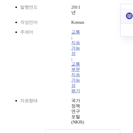
발행연도
2011
년
작성언어
Korean
주제어
교통
;
지속
가능
성
;
교통
부문
지속
가능
성
평가
자료형태
국가
정책
연구
포털
(NKIS)