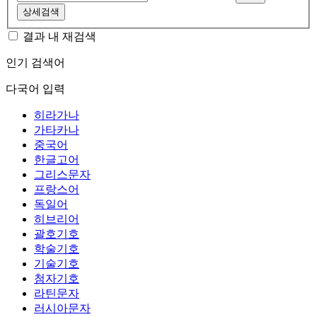
상세검색
결과 내 재검색
인기 검색어
다국어 입력
히라가나
가타카나
중국어
한글고어
그리스문자
프랑스어
독일어
히브리어
괄호기호
학술기호
기술기호
첨자기호
라틴문자
러시아문자