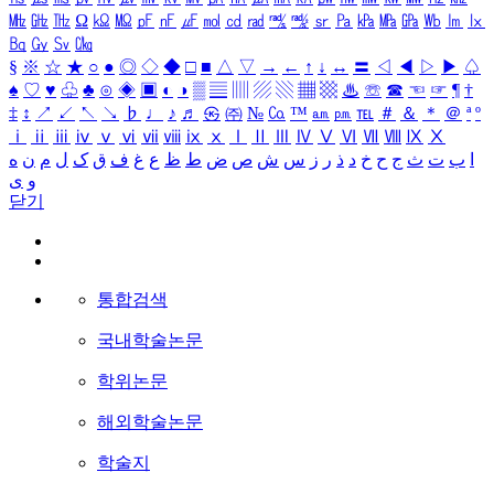
㎒
㎓
㎔
Ω
㏀
㏁
㎊
㎋
㎌
㏖
㏅
㎭
㎮
㎯
㏛
㎩
㎪
㎫
㎬
㏝
㏐
㏓
㏃
㏉
㏜
㏆
§
※
☆
★
○
●
◎
◇
◆
□
■
△
▽
→
←
↑
↓
↔
〓
◁
◀
▷
▶
♤
♠
♡
♥
♧
♣
⊙
◈
▣
◐
◑
▒
▤
▥
▨
▧
▦
▩
♨
☏
☎
☜
☞
¶
†
‡
↕
↗
↙
↖
↘
♭
♩
♪
♬
㉿
㈜
№
㏇
™
㏂
㏘
℡
＃
＆
＊
＠
ª
º
ⅰ
ⅱ
ⅲ
ⅳ
ⅴ
ⅵ
ⅶ
ⅷ
ⅸ
ⅹ
Ⅰ
Ⅱ
Ⅲ
Ⅳ
Ⅴ
Ⅵ
Ⅶ
Ⅷ
Ⅸ
Ⅹ
ا
ب
ت
ث
ج
ح
خ
د
ذ
ر
ز
س
ش
ص
ض
ط
ظ
ع
غ
ف
ق
ک
ل
م
ن
ه
و
ی
닫기
통합검색
국내학술논문
학위논문
해외학술논문
학술지