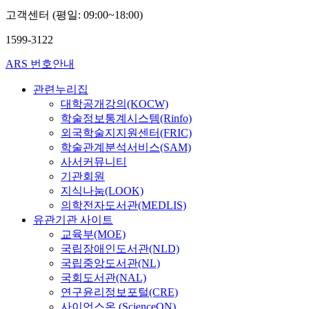
종
종
휘
고객센터 (평일: 09:00~18:00)
양,
김
1599-3122
상
현,
ARS 번호안내
이
장
관련누리집
룡,
대학공개강의(KOCW)
백
학술정보통계시스템(Rinfo)
호
외국학술지지원센터(FRIC)
종
학술관계분석서비스(SAM)
사서커뮤니티
기관회원
지식나눔(LOOK)
의학전자도서관(MEDLIS)
유관기관 사이트
교육부(MOE)
국립장애인도서관(NLD)
국립중앙도서관(NL)
국회도서관(NAL)
연구윤리정보포털(CRE)
사이언스온 (ScienceON)