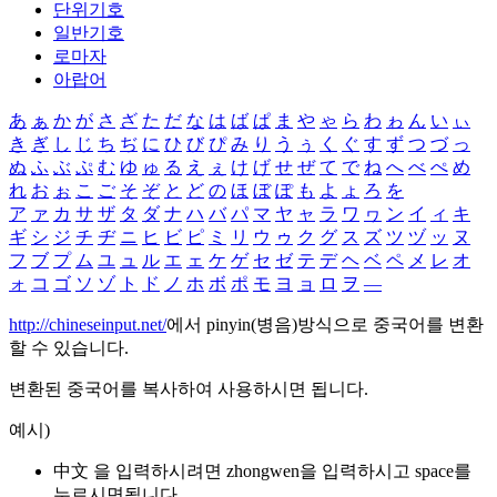
단위기호
일반기호
로마자
아랍어
あ
ぁ
か
が
さ
ざ
た
だ
な
は
ば
ぱ
ま
や
ゃ
ら
わ
ゎ
ん
い
ぃ
き
ぎ
し
じ
ち
ぢ
に
ひ
び
ぴ
み
り
う
ぅ
く
ぐ
す
ず
つ
づ
っ
ぬ
ふ
ぶ
ぷ
む
ゆ
ゅ
る
え
ぇ
け
げ
せ
ぜ
て
で
ね
へ
べ
ぺ
め
れ
お
ぉ
こ
ご
そ
ぞ
と
ど
の
ほ
ぼ
ぽ
も
よ
ょ
ろ
を
ア
ァ
カ
サ
ザ
タ
ダ
ナ
ハ
バ
パ
マ
ヤ
ャ
ラ
ワ
ヮ
ン
イ
ィ
キ
ギ
シ
ジ
チ
ヂ
ニ
ヒ
ビ
ピ
ミ
リ
ウ
ゥ
ク
グ
ス
ズ
ツ
ヅ
ッ
ヌ
フ
ブ
プ
ム
ユ
ュ
ル
エ
ェ
ケ
ゲ
セ
ゼ
テ
デ
ヘ
ベ
ペ
メ
レ
オ
ォ
コ
ゴ
ソ
ゾ
ト
ド
ノ
ホ
ボ
ポ
モ
ヨ
ョ
ロ
ヲ
―
http://chineseinput.net/
에서 pinyin(병음)방식으로 중국어를 변환
할 수 있습니다.
변환된 중국어를 복사하여 사용하시면 됩니다.
예시)
中文 을 입력하시려면
zhongwen
을 입력하시고 space를
누르시면됩니다.