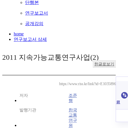
단행본
연구보고서
공개강의
home
연구보고서 상세
2011 지속가능교통연구사업(2)
한글로보기
https://www.riss.kr/link?id=E1035896
저자
조준
행
료
발행기관
한국
교통
연구
원