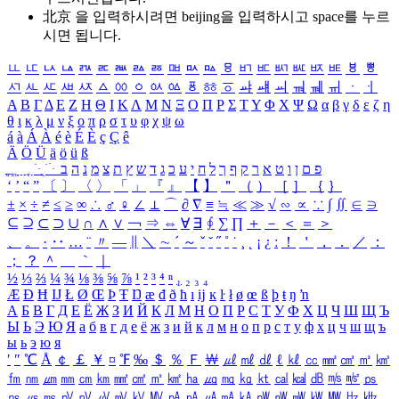
北京 을 입력하시려면
beijing
을 입력하시고 space를 누르
시면 됩니다.
ㅥ
ㅦ
ㅧ
ㅨ
ㅩ
ㅪ
ㅫ
ㅬ
ㅭ
ㅮ
ㅯ
ㅰ
ㅱ
ㅲ
ㅳ
ㅴ
ㅵ
ㅶ
ㅷ
ㅸ
ㅹ
ㅺ
ㅻ
ㅼ
ㅽ
ㅾ
ㅿ
ㆀ
ㆁ
ㆂ
ㆃ
ㆄ
ㆅ
ㆆ
ㆇ
ㆈ
ㆉ
ㆊ
ㆋ
ㆌ
ㆍ
ㆎ
Α
Β
Γ
Δ
Ε
Ζ
Η
Θ
Ι
Κ
Λ
Μ
Ν
Ξ
Ο
Π
Ρ
Σ
Τ
Υ
Φ
Χ
Ψ
Ω
α
β
γ
δ
ε
ζ
η
θ
ι
κ
λ
μ
ν
ξ
ο
π
ρ
σ
τ
υ
φ
χ
ψ
ω
á
à
Á
À
é
è
É
È
ç
Ç
ê
Ä
Ö
Ü
ä
ö
ü
ß
ְ
ֳ
ֲ
ֱ
ָ
ַ
ֵ
ֶ
ִ
ֹ
ּ
ֻ
ׂ
ׁ
ּ
ב
ה
נ
מ
צ
ת
ץ
ש
ד
ג
כ
ע
י
ח
ל
ך
ף
ק
ר
א
ט
ו
ן
ם
פ
‘
’
“
”
〔
〕
〈
〉
「
」
『
』
【
】
＂
（
）
［
］
｛
｝
±
×
÷
≠
≤
≥
∞
∴
♂
♀
∠
⊥
⌒
∂
∇
≡
≒
≪
≫
√
∽
∝
∵
∫
∬
∈
∋
⊆
⊇
⊂
⊃
∪
∩
∧
∨
￢
⇒
⇔
∀
∃
∮
∑
∏
＋
－
＜
＝
＞
、
。
·
‥
…
¨
〃
―
∥
＼
∼
´
～
ˇ
˘
˝
˚
˙
¸
˛
¡
¿
ː
！
＇
，
．
／
：
；
？
＾
＿
｀
｜
½
⅓
⅔
¼
¾
⅛
⅜
⅝
⅞
¹
²
³
⁴
ⁿ
₁
₂
₃
₄
Æ
Ð
Ħ
Ĳ
Ł
Ø
Œ
Þ
Ŧ
Ŋ
æ
đ
ð
ħ
ı
ĳ
ĸ
ŀ
ł
ø
œ
ß
þ
ŧ
ŋ
ŉ
А
Б
В
Г
Д
Е
Ё
Ж
З
И
Й
К
Л
М
Н
О
П
Р
С
Т
У
Ф
Х
Ц
Ч
Ш
Щ
Ъ
Ы
Ь
Э
Ю
Я
а
б
в
г
д
е
ё
ж
з
и
й
к
л
м
н
о
п
р
с
т
у
ф
х
ц
ч
ш
щ
ъ
ы
ь
э
ю
я
′
″
℃
Å
￠
￡
￥
¤
℉
‰
＄
％
Ｆ
￦
㎕
㎖
㎗
ℓ
㎘
㏄
㎣
㎤
㎥
㎦
㎙
㎚
㎛
㎜
㎝
㎞
㎟
㎠
㎡
㎢
㏊
㎍
㎎
㎏
㏏
㎈
㎉
㏈
㎧
㎨
㎰
㎱
㎲
㎳
㎴
㎵
㎶
㎷
㎸
㎹
㎀
㎁
㎂
㎃
㎄
㎺
㎻
㎽
㎾
㎿
㎐
㎑