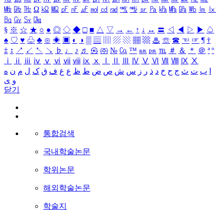
㎒
㎓
㎔
Ω
㏀
㏁
㎊
㎋
㎌
㏖
㏅
㎭
㎮
㎯
㏛
㎩
㎪
㎫
㎬
㏝
㏐
㏓
㏃
㏉
㏜
㏆
§
※
☆
★
○
●
◎
◇
◆
□
■
△
▽
→
←
↑
↓
↔
〓
◁
◀
▷
▶
♤
♠
♡
♥
♧
♣
⊙
◈
▣
◐
◑
▒
▤
▥
▨
▧
▦
▩
♨
☏
☎
☜
☞
¶
†
‡
↕
↗
↙
↖
↘
♭
♩
♪
♬
㉿
㈜
№
㏇
™
㏂
㏘
℡
＃
＆
＊
＠
ª
º
ⅰ
ⅱ
ⅲ
ⅳ
ⅴ
ⅵ
ⅶ
ⅷ
ⅸ
ⅹ
Ⅰ
Ⅱ
Ⅲ
Ⅳ
Ⅴ
Ⅵ
Ⅶ
Ⅷ
Ⅸ
Ⅹ
ا
ب
ت
ث
ج
ح
خ
د
ذ
ر
ز
س
ش
ص
ض
ط
ظ
ع
غ
ف
ق
ک
ل
م
ن
ه
و
ی
닫기
통합검색
국내학술논문
학위논문
해외학술논문
학술지