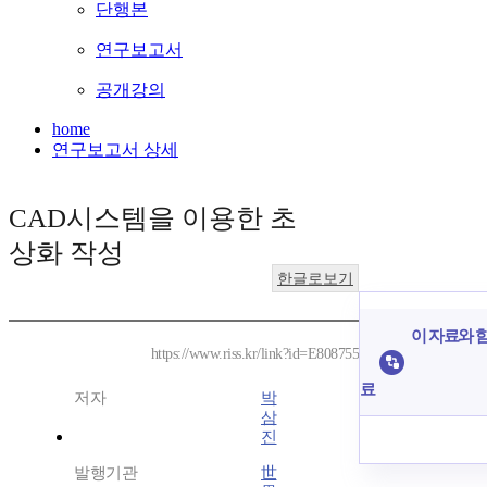
단행본
연구보고서
공개강의
home
연구보고서 상세
CAD시스템을 이용한 초
상화 작성
한글로보기
이 자료와 함
https://www.riss.kr/link?id=E808755
료
저자
박
삼
진
발행기관
世