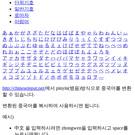
단위기호
일반기호
로마자
아랍어
あ
ぁ
か
が
さ
ざ
た
だ
な
は
ば
ぱ
ま
や
ゃ
ら
わ
ゎ
ん
い
ぃ
き
ぎ
し
じ
ち
ぢ
に
ひ
び
ぴ
み
り
う
ぅ
く
ぐ
す
ず
つ
づ
っ
ぬ
ふ
ぶ
ぷ
む
ゆ
ゅ
る
え
ぇ
け
げ
せ
ぜ
て
で
ね
へ
べ
ぺ
め
れ
お
ぉ
こ
ご
そ
ぞ
と
ど
の
ほ
ぼ
ぽ
も
よ
ょ
ろ
を
ア
ァ
カ
サ
ザ
タ
ダ
ナ
ハ
バ
パ
マ
ヤ
ャ
ラ
ワ
ヮ
ン
イ
ィ
キ
ギ
シ
ジ
チ
ヂ
ニ
ヒ
ビ
ピ
ミ
リ
ウ
ゥ
ク
グ
ス
ズ
ツ
ヅ
ッ
ヌ
フ
ブ
プ
ム
ユ
ュ
ル
エ
ェ
ケ
ゲ
セ
ゼ
テ
デ
ヘ
ベ
ペ
メ
レ
オ
ォ
コ
ゴ
ソ
ゾ
ト
ド
ノ
ホ
ボ
ポ
モ
ヨ
ョ
ロ
ヲ
―
http://chineseinput.net/
에서 pinyin(병음)방식으로 중국어를 변환
할 수 있습니다.
변환된 중국어를 복사하여 사용하시면 됩니다.
예시)
中文 을 입력하시려면
zhongwen
을 입력하시고 space를
누르시면됩니다.