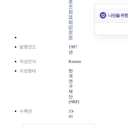
界
平
和
나만을 위한
技
術
硏
究
所
발행연도
1997
년
작성언어
Korean
자료형태
한
국
연
구
재
단
(NRF)
수록면
33-
41