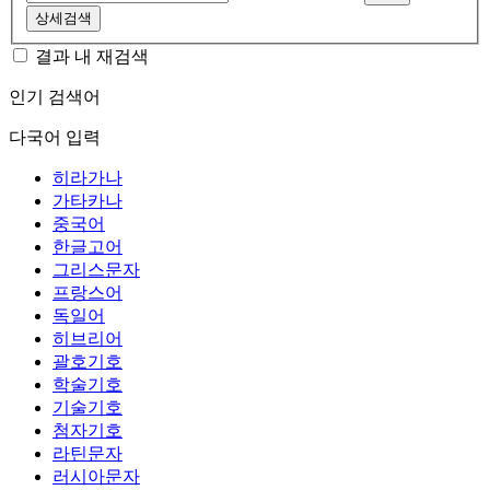
상세검색
결과 내 재검색
인기 검색어
다국어 입력
히라가나
가타카나
중국어
한글고어
그리스문자
프랑스어
독일어
히브리어
괄호기호
학술기호
기술기호
첨자기호
라틴문자
러시아문자