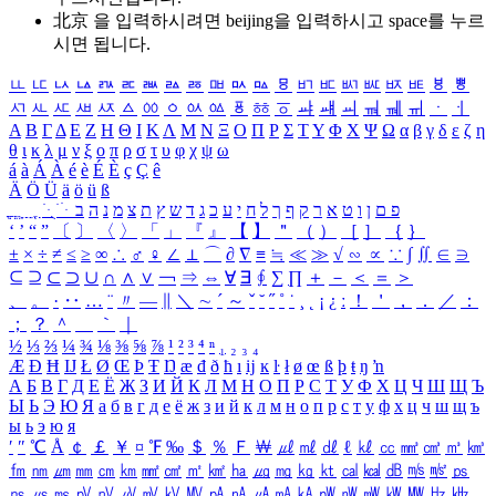
北京 을 입력하시려면
beijing
을 입력하시고 space를 누르
시면 됩니다.
ㅥ
ㅦ
ㅧ
ㅨ
ㅩ
ㅪ
ㅫ
ㅬ
ㅭ
ㅮ
ㅯ
ㅰ
ㅱ
ㅲ
ㅳ
ㅴ
ㅵ
ㅶ
ㅷ
ㅸ
ㅹ
ㅺ
ㅻ
ㅼ
ㅽ
ㅾ
ㅿ
ㆀ
ㆁ
ㆂ
ㆃ
ㆄ
ㆅ
ㆆ
ㆇ
ㆈ
ㆉ
ㆊ
ㆋ
ㆌ
ㆍ
ㆎ
Α
Β
Γ
Δ
Ε
Ζ
Η
Θ
Ι
Κ
Λ
Μ
Ν
Ξ
Ο
Π
Ρ
Σ
Τ
Υ
Φ
Χ
Ψ
Ω
α
β
γ
δ
ε
ζ
η
θ
ι
κ
λ
μ
ν
ξ
ο
π
ρ
σ
τ
υ
φ
χ
ψ
ω
á
à
Á
À
é
è
É
È
ç
Ç
ê
Ä
Ö
Ü
ä
ö
ü
ß
ְ
ֳ
ֲ
ֱ
ָ
ַ
ֵ
ֶ
ִ
ֹ
ּ
ֻ
ׂ
ׁ
ּ
ב
ה
נ
מ
צ
ת
ץ
ש
ד
ג
כ
ע
י
ח
ל
ך
ף
ק
ר
א
ט
ו
ן
ם
פ
‘
’
“
”
〔
〕
〈
〉
「
」
『
』
【
】
＂
（
）
［
］
｛
｝
±
×
÷
≠
≤
≥
∞
∴
♂
♀
∠
⊥
⌒
∂
∇
≡
≒
≪
≫
√
∽
∝
∵
∫
∬
∈
∋
⊆
⊇
⊂
⊃
∪
∩
∧
∨
￢
⇒
⇔
∀
∃
∮
∑
∏
＋
－
＜
＝
＞
、
。
·
‥
…
¨
〃
―
∥
＼
∼
´
～
ˇ
˘
˝
˚
˙
¸
˛
¡
¿
ː
！
＇
，
．
／
：
；
？
＾
＿
｀
｜
½
⅓
⅔
¼
¾
⅛
⅜
⅝
⅞
¹
²
³
⁴
ⁿ
₁
₂
₃
₄
Æ
Ð
Ħ
Ĳ
Ł
Ø
Œ
Þ
Ŧ
Ŋ
æ
đ
ð
ħ
ı
ĳ
ĸ
ŀ
ł
ø
œ
ß
þ
ŧ
ŋ
ŉ
А
Б
В
Г
Д
Е
Ё
Ж
З
И
Й
К
Л
М
Н
О
П
Р
С
Т
У
Ф
Х
Ц
Ч
Ш
Щ
Ъ
Ы
Ь
Э
Ю
Я
а
б
в
г
д
е
ё
ж
з
и
й
к
л
м
н
о
п
р
с
т
у
ф
х
ц
ч
ш
щ
ъ
ы
ь
э
ю
я
′
″
℃
Å
￠
￡
￥
¤
℉
‰
＄
％
Ｆ
￦
㎕
㎖
㎗
ℓ
㎘
㏄
㎣
㎤
㎥
㎦
㎙
㎚
㎛
㎜
㎝
㎞
㎟
㎠
㎡
㎢
㏊
㎍
㎎
㎏
㏏
㎈
㎉
㏈
㎧
㎨
㎰
㎱
㎲
㎳
㎴
㎵
㎶
㎷
㎸
㎹
㎀
㎁
㎂
㎃
㎄
㎺
㎻
㎽
㎾
㎿
㎐
㎑