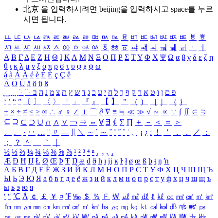
北京 을 입력하시려면
beijing
을 입력하시고 space를 누르
시면 됩니다.
ㅥ
ㅦ
ㅧ
ㅨ
ㅩ
ㅪ
ㅫ
ㅬ
ㅭ
ㅮ
ㅯ
ㅰ
ㅱ
ㅲ
ㅳ
ㅴ
ㅵ
ㅶ
ㅷ
ㅸ
ㅹ
ㅺ
ㅻ
ㅼ
ㅽ
ㅾ
ㅿ
ㆀ
ㆁ
ㆂ
ㆃ
ㆄ
ㆅ
ㆆ
ㆇ
ㆈ
ㆉ
ㆊ
ㆋ
ㆌ
ㆍ
ㆎ
Α
Β
Γ
Δ
Ε
Ζ
Η
Θ
Ι
Κ
Λ
Μ
Ν
Ξ
Ο
Π
Ρ
Σ
Τ
Υ
Φ
Χ
Ψ
Ω
α
β
γ
δ
ε
ζ
η
θ
ι
κ
λ
μ
ν
ξ
ο
π
ρ
σ
τ
υ
φ
χ
ψ
ω
á
à
Á
À
é
è
É
È
ç
Ç
ê
Ä
Ö
Ü
ä
ö
ü
ß
ְ
ֳ
ֲ
ֱ
ָ
ַ
ֵ
ֶ
ִ
ֹ
ּ
ֻ
ׂ
ׁ
ּ
ב
ה
נ
מ
צ
ת
ץ
ש
ד
ג
כ
ע
י
ח
ל
ך
ף
ק
ר
א
ט
ו
ן
ם
פ
‘
’
“
”
〔
〕
〈
〉
「
」
『
』
【
】
＂
（
）
［
］
｛
｝
±
×
÷
≠
≤
≥
∞
∴
♂
♀
∠
⊥
⌒
∂
∇
≡
≒
≪
≫
√
∽
∝
∵
∫
∬
∈
∋
⊆
⊇
⊂
⊃
∪
∩
∧
∨
￢
⇒
⇔
∀
∃
∮
∑
∏
＋
－
＜
＝
＞
、
。
·
‥
…
¨
〃
―
∥
＼
∼
´
～
ˇ
˘
˝
˚
˙
¸
˛
¡
¿
ː
！
＇
，
．
／
：
；
？
＾
＿
｀
｜
½
⅓
⅔
¼
¾
⅛
⅜
⅝
⅞
¹
²
³
⁴
ⁿ
₁
₂
₃
₄
Æ
Ð
Ħ
Ĳ
Ł
Ø
Œ
Þ
Ŧ
Ŋ
æ
đ
ð
ħ
ı
ĳ
ĸ
ŀ
ł
ø
œ
ß
þ
ŧ
ŋ
ŉ
А
Б
В
Г
Д
Е
Ё
Ж
З
И
Й
К
Л
М
Н
О
П
Р
С
Т
У
Ф
Х
Ц
Ч
Ш
Щ
Ъ
Ы
Ь
Э
Ю
Я
а
б
в
г
д
е
ё
ж
з
и
й
к
л
м
н
о
п
р
с
т
у
ф
х
ц
ч
ш
щ
ъ
ы
ь
э
ю
я
′
″
℃
Å
￠
￡
￥
¤
℉
‰
＄
％
Ｆ
￦
㎕
㎖
㎗
ℓ
㎘
㏄
㎣
㎤
㎥
㎦
㎙
㎚
㎛
㎜
㎝
㎞
㎟
㎠
㎡
㎢
㏊
㎍
㎎
㎏
㏏
㎈
㎉
㏈
㎧
㎨
㎰
㎱
㎲
㎳
㎴
㎵
㎶
㎷
㎸
㎹
㎀
㎁
㎂
㎃
㎄
㎺
㎻
㎽
㎾
㎿
㎐
㎑