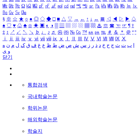
㎒
㎓
㎔
Ω
㏀
㏁
㎊
㎋
㎌
㏖
㏅
㎭
㎮
㎯
㏛
㎩
㎪
㎫
㎬
㏝
㏐
㏓
㏃
㏉
㏜
㏆
§
※
☆
★
○
●
◎
◇
◆
□
■
△
▽
→
←
↑
↓
↔
〓
◁
◀
▷
▶
♤
♠
♡
♥
♧
♣
⊙
◈
▣
◐
◑
▒
▤
▥
▨
▧
▦
▩
♨
☏
☎
☜
☞
¶
†
‡
↕
↗
↙
↖
↘
♭
♩
♪
♬
㉿
㈜
№
㏇
™
㏂
㏘
℡
＃
＆
＊
＠
ª
º
ⅰ
ⅱ
ⅲ
ⅳ
ⅴ
ⅵ
ⅶ
ⅷ
ⅸ
ⅹ
Ⅰ
Ⅱ
Ⅲ
Ⅳ
Ⅴ
Ⅵ
Ⅶ
Ⅷ
Ⅸ
Ⅹ
ا
ب
ت
ث
ج
ح
خ
د
ذ
ر
ز
س
ش
ص
ض
ط
ظ
ع
غ
ف
ق
ک
ل
م
ن
ه
و
ی
닫기
통합검색
국내학술논문
학위논문
해외학술논문
학술지