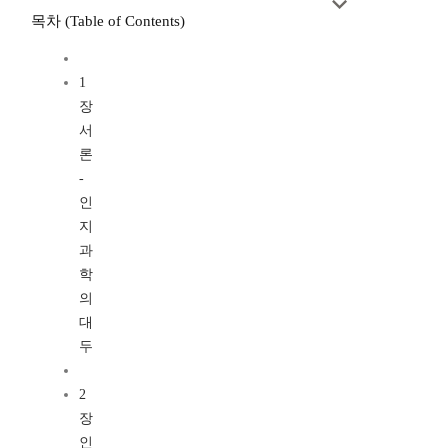
목차 (Table of Contents)
1
장
서
론
-
인
지
과
학
의
대
두
2
장
인