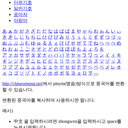
단위기호
일반기호
로마자
아랍어
あ
ぁ
か
が
さ
ざ
た
だ
な
は
ば
ぱ
ま
や
ゃ
ら
わ
ゎ
ん
い
ぃ
き
ぎ
し
じ
ち
ぢ
に
ひ
び
ぴ
み
り
う
ぅ
く
ぐ
す
ず
つ
づ
っ
ぬ
ふ
ぶ
ぷ
む
ゆ
ゅ
る
え
ぇ
け
げ
せ
ぜ
て
で
ね
へ
べ
ぺ
め
れ
お
ぉ
こ
ご
そ
ぞ
と
ど
の
ほ
ぼ
ぽ
も
よ
ょ
ろ
を
ア
ァ
カ
サ
ザ
タ
ダ
ナ
ハ
バ
パ
マ
ヤ
ャ
ラ
ワ
ヮ
ン
イ
ィ
キ
ギ
シ
ジ
チ
ヂ
ニ
ヒ
ビ
ピ
ミ
リ
ウ
ゥ
ク
グ
ス
ズ
ツ
ヅ
ッ
ヌ
フ
ブ
プ
ム
ユ
ュ
ル
エ
ェ
ケ
ゲ
セ
ゼ
テ
デ
ヘ
ベ
ペ
メ
レ
オ
ォ
コ
ゴ
ソ
ゾ
ト
ド
ノ
ホ
ボ
ポ
モ
ヨ
ョ
ロ
ヲ
―
http://chineseinput.net/
에서 pinyin(병음)방식으로 중국어를 변환
할 수 있습니다.
변환된 중국어를 복사하여 사용하시면 됩니다.
예시)
中文 을 입력하시려면
zhongwen
을 입력하시고 space를
누르시면됩니다.