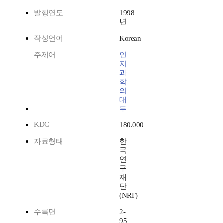
발행연도
1998
년
작성언어
Korean
주제어
인
지
과
학
의
대
두
KDC
180.000
자료형태
한
국
연
구
재
단
(NRF)
수록면
2-
95