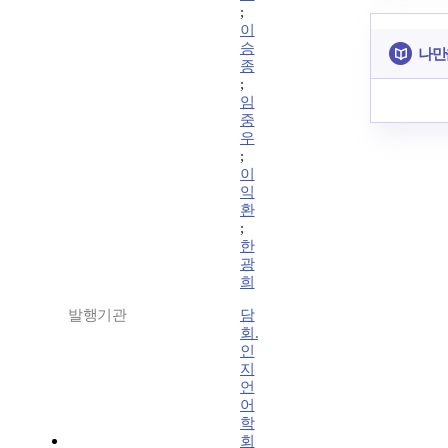
;
이
승
나만
종
;
임
중
우
;
이
익
환
;
한
광
희
발행기관
담
회.
인
지
언
어
학
회