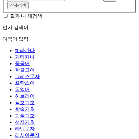
상세검색
결과 내 재검색
인기 검색어
다국어 입력
히라가나
가타카나
중국어
한글고어
그리스문자
프랑스어
독일어
히브리어
괄호기호
학술기호
기술기호
첨자기호
라틴문자
러시아문자