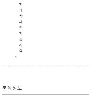
지
과
학
과
인
지
심
리
학
분석정보