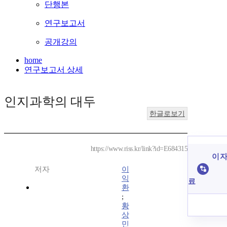
단행본
연구보고서
공개강의
home
연구보고서 상세
인지과학의 대두
한글로보기
https://www.riss.kr/link?id=E684315
이 자
저자
이
익
료
환
;
황
상
민