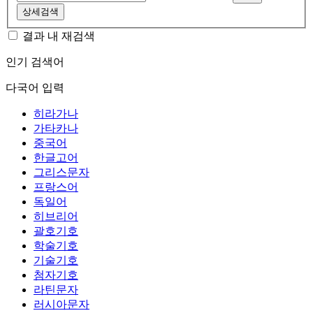
상세검색
결과 내 재검색
인기 검색어
다국어 입력
히라가나
가타카나
중국어
한글고어
그리스문자
프랑스어
독일어
히브리어
괄호기호
학술기호
기술기호
첨자기호
라틴문자
러시아문자