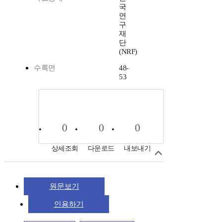
국
연
구
재
단
(NRF)
수록면
48-
53
0
0
0
상세조회
다운로드
내보내기
원문보기
인용하기