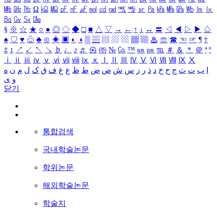
㎒
㎓
㎔
Ω
㏀
㏁
㎊
㎋
㎌
㏖
㏅
㎭
㎮
㎯
㏛
㎩
㎪
㎫
㎬
㏝
㏐
㏓
㏃
㏉
㏜
㏆
§
※
☆
★
○
●
◎
◇
◆
□
■
△
▽
→
←
↑
↓
↔
〓
◁
◀
▷
▶
♤
♠
♡
♥
♧
♣
⊙
◈
▣
◐
◑
▒
▤
▥
▨
▧
▦
▩
♨
☏
☎
☜
☞
¶
†
‡
↕
↗
↙
↖
↘
♭
♩
♪
♬
㉿
㈜
№
㏇
™
㏂
㏘
℡
＃
＆
＊
＠
ª
º
ⅰ
ⅱ
ⅲ
ⅳ
ⅴ
ⅵ
ⅶ
ⅷ
ⅸ
ⅹ
Ⅰ
Ⅱ
Ⅲ
Ⅳ
Ⅴ
Ⅵ
Ⅶ
Ⅷ
Ⅸ
Ⅹ
ا
ب
ت
ث
ج
ح
خ
د
ذ
ر
ز
س
ش
ص
ض
ط
ظ
ع
غ
ف
ق
ک
ل
م
ن
ه
و
ی
닫기
통합검색
국내학술논문
학위논문
해외학술논문
학술지