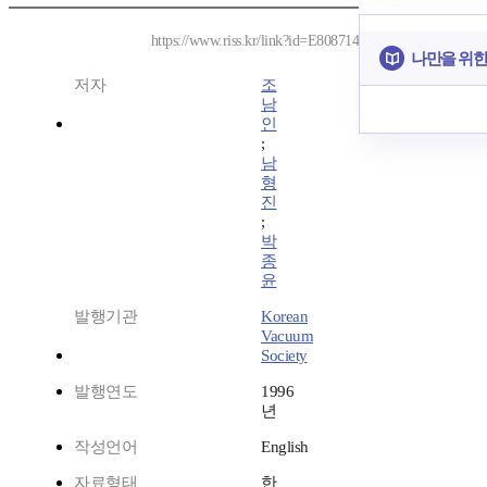
https://www.riss.kr/link?id=E808714
나만을 위한
저자
조
남
인
;
남
형
진
;
박
종
윤
발행기관
Korean
Vacuum
Society
발행연도
1996
년
작성언어
English
자료형태
한