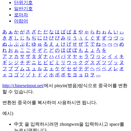
단위기호
일반기호
로마자
아랍어
あ
ぁ
か
が
さ
ざ
た
だ
な
は
ば
ぱ
ま
や
ゃ
ら
わ
ゎ
ん
い
ぃ
き
ぎ
し
じ
ち
ぢ
に
ひ
び
ぴ
み
り
う
ぅ
く
ぐ
す
ず
つ
づ
っ
ぬ
ふ
ぶ
ぷ
む
ゆ
ゅ
る
え
ぇ
け
げ
せ
ぜ
て
で
ね
へ
べ
ぺ
め
れ
お
ぉ
こ
ご
そ
ぞ
と
ど
の
ほ
ぼ
ぽ
も
よ
ょ
ろ
を
ア
ァ
カ
サ
ザ
タ
ダ
ナ
ハ
バ
パ
マ
ヤ
ャ
ラ
ワ
ヮ
ン
イ
ィ
キ
ギ
シ
ジ
チ
ヂ
ニ
ヒ
ビ
ピ
ミ
リ
ウ
ゥ
ク
グ
ス
ズ
ツ
ヅ
ッ
ヌ
フ
ブ
プ
ム
ユ
ュ
ル
エ
ェ
ケ
ゲ
セ
ゼ
テ
デ
ヘ
ベ
ペ
メ
レ
オ
ォ
コ
ゴ
ソ
ゾ
ト
ド
ノ
ホ
ボ
ポ
モ
ヨ
ョ
ロ
ヲ
―
http://chineseinput.net/
에서 pinyin(병음)방식으로 중국어를 변환
할 수 있습니다.
변환된 중국어를 복사하여 사용하시면 됩니다.
예시)
中文 을 입력하시려면
zhongwen
을 입력하시고 space를
누르시면됩니다.