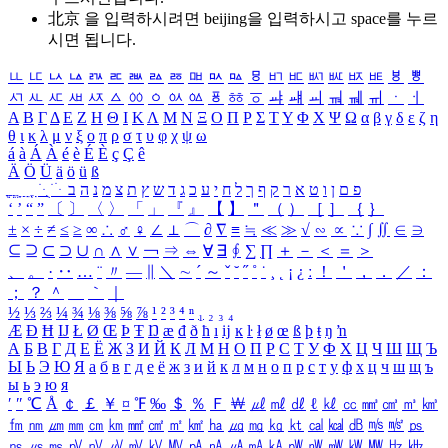
北京 을 입력하시려면
beijing
을 입력하시고 space를 누르
시면 됩니다.
ㅥ
ㅦ
ㅧ
ㅨ
ㅩ
ㅪ
ㅫ
ㅬ
ㅭ
ㅮ
ㅯ
ㅰ
ㅱ
ㅲ
ㅳ
ㅴ
ㅵ
ㅶ
ㅷ
ㅸ
ㅹ
ㅺ
ㅻ
ㅼ
ㅽ
ㅾ
ㅿ
ㆀ
ㆁ
ㆂ
ㆃ
ㆄ
ㆅ
ㆆ
ㆇ
ㆈ
ㆉ
ㆊ
ㆋ
ㆌ
ㆍ
ㆎ
Α
Β
Γ
Δ
Ε
Ζ
Η
Θ
Ι
Κ
Λ
Μ
Ν
Ξ
Ο
Π
Ρ
Σ
Τ
Υ
Φ
Χ
Ψ
Ω
α
β
γ
δ
ε
ζ
η
θ
ι
κ
λ
μ
ν
ξ
ο
π
ρ
σ
τ
υ
φ
χ
ψ
ω
á
à
Á
À
é
è
É
È
ç
Ç
ê
Ä
Ö
Ü
ä
ö
ü
ß
ְ
ֳ
ֲ
ֱ
ָ
ַ
ֵ
ֶ
ִ
ֹ
ּ
ֻ
ׂ
ׁ
ּ
ב
ה
נ
מ
צ
ת
ץ
ש
ד
ג
כ
ע
י
ח
ל
ך
ף
ק
ר
א
ט
ו
ן
ם
פ
‘
’
“
”
〔
〕
〈
〉
「
」
『
』
【
】
＂
（
）
［
］
｛
｝
±
×
÷
≠
≤
≥
∞
∴
♂
♀
∠
⊥
⌒
∂
∇
≡
≒
≪
≫
√
∽
∝
∵
∫
∬
∈
∋
⊆
⊇
⊂
⊃
∪
∩
∧
∨
￢
⇒
⇔
∀
∃
∮
∑
∏
＋
－
＜
＝
＞
、
。
·
‥
…
¨
〃
―
∥
＼
∼
´
～
ˇ
˘
˝
˚
˙
¸
˛
¡
¿
ː
！
＇
，
．
／
：
；
？
＾
＿
｀
｜
½
⅓
⅔
¼
¾
⅛
⅜
⅝
⅞
¹
²
³
⁴
ⁿ
₁
₂
₃
₄
Æ
Ð
Ħ
Ĳ
Ł
Ø
Œ
Þ
Ŧ
Ŋ
æ
đ
ð
ħ
ı
ĳ
ĸ
ŀ
ł
ø
œ
ß
þ
ŧ
ŋ
ŉ
А
Б
В
Г
Д
Е
Ё
Ж
З
И
Й
К
Л
М
Н
О
П
Р
С
Т
У
Ф
Х
Ц
Ч
Ш
Щ
Ъ
Ы
Ь
Э
Ю
Я
а
б
в
г
д
е
ё
ж
з
и
й
к
л
м
н
о
п
р
с
т
у
ф
х
ц
ч
ш
щ
ъ
ы
ь
э
ю
я
′
″
℃
Å
￠
￡
￥
¤
℉
‰
＄
％
Ｆ
￦
㎕
㎖
㎗
ℓ
㎘
㏄
㎣
㎤
㎥
㎦
㎙
㎚
㎛
㎜
㎝
㎞
㎟
㎠
㎡
㎢
㏊
㎍
㎎
㎏
㏏
㎈
㎉
㏈
㎧
㎨
㎰
㎱
㎲
㎳
㎴
㎵
㎶
㎷
㎸
㎹
㎀
㎁
㎂
㎃
㎄
㎺
㎻
㎽
㎾
㎿
㎐
㎑