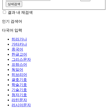
상세검색
결과 내 재검색
인기 검색어
다국어 입력
히라가나
가타카나
중국어
한글고어
그리스문자
프랑스어
독일어
히브리어
괄호기호
학술기호
기술기호
첨자기호
라틴문자
러시아문자