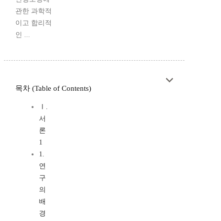
관한 과학적
이고 합리적
인 ...
목차 (Table of Contents)
Ⅰ.
서
론
1
1.
연
구
의
배
경