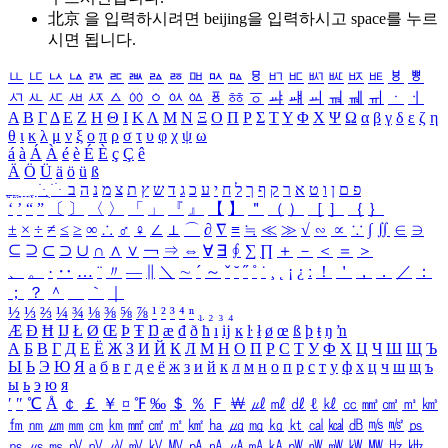
北京 을 입력하시려면
beijing
을 입력하시고 space를 누르
시면 됩니다.
ㅥ
ㅦ
ㅧ
ㅨ
ㅩ
ㅪ
ㅫ
ㅬ
ㅭ
ㅮ
ㅯ
ㅰ
ㅱ
ㅲ
ㅳ
ㅴ
ㅵ
ㅶ
ㅷ
ㅸ
ㅹ
ㅺ
ㅻ
ㅼ
ㅽ
ㅾ
ㅿ
ㆀ
ㆁ
ㆂ
ㆃ
ㆄ
ㆅ
ㆆ
ㆇ
ㆈ
ㆉ
ㆊ
ㆋ
ㆌ
ㆍ
ㆎ
Α
Β
Γ
Δ
Ε
Ζ
Η
Θ
Ι
Κ
Λ
Μ
Ν
Ξ
Ο
Π
Ρ
Σ
Τ
Υ
Φ
Χ
Ψ
Ω
α
β
γ
δ
ε
ζ
η
θ
ι
κ
λ
μ
ν
ξ
ο
π
ρ
σ
τ
υ
φ
χ
ψ
ω
á
à
Á
À
é
è
É
È
ç
Ç
ê
Ä
Ö
Ü
ä
ö
ü
ß
ְ
ֳ
ֲ
ֱ
ָ
ַ
ֵ
ֶ
ִ
ֹ
ּ
ֻ
ׂ
ׁ
ּ
ב
ה
נ
מ
צ
ת
ץ
ש
ד
ג
כ
ע
י
ח
ל
ך
ף
ק
ר
א
ט
ו
ן
ם
פ
‘
’
“
”
〔
〕
〈
〉
「
」
『
』
【
】
＂
（
）
［
］
｛
｝
±
×
÷
≠
≤
≥
∞
∴
♂
♀
∠
⊥
⌒
∂
∇
≡
≒
≪
≫
√
∽
∝
∵
∫
∬
∈
∋
⊆
⊇
⊂
⊃
∪
∩
∧
∨
￢
⇒
⇔
∀
∃
∮
∑
∏
＋
－
＜
＝
＞
、
。
·
‥
…
¨
〃
―
∥
＼
∼
´
～
ˇ
˘
˝
˚
˙
¸
˛
¡
¿
ː
！
＇
，
．
／
：
；
？
＾
＿
｀
｜
½
⅓
⅔
¼
¾
⅛
⅜
⅝
⅞
¹
²
³
⁴
ⁿ
₁
₂
₃
₄
Æ
Ð
Ħ
Ĳ
Ł
Ø
Œ
Þ
Ŧ
Ŋ
æ
đ
ð
ħ
ı
ĳ
ĸ
ŀ
ł
ø
œ
ß
þ
ŧ
ŋ
ŉ
А
Б
В
Г
Д
Е
Ё
Ж
З
И
Й
К
Л
М
Н
О
П
Р
С
Т
У
Ф
Х
Ц
Ч
Ш
Щ
Ъ
Ы
Ь
Э
Ю
Я
а
б
в
г
д
е
ё
ж
з
и
й
к
л
м
н
о
п
р
с
т
у
ф
х
ц
ч
ш
щ
ъ
ы
ь
э
ю
я
′
″
℃
Å
￠
￡
￥
¤
℉
‰
＄
％
Ｆ
￦
㎕
㎖
㎗
ℓ
㎘
㏄
㎣
㎤
㎥
㎦
㎙
㎚
㎛
㎜
㎝
㎞
㎟
㎠
㎡
㎢
㏊
㎍
㎎
㎏
㏏
㎈
㎉
㏈
㎧
㎨
㎰
㎱
㎲
㎳
㎴
㎵
㎶
㎷
㎸
㎹
㎀
㎁
㎂
㎃
㎄
㎺
㎻
㎽
㎾
㎿
㎐
㎑