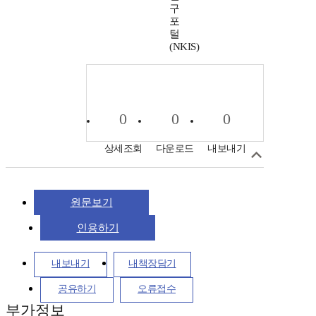
구
포
털
(NKIS)
0
0
0
상세조회
다운로드
내보내기
원문보기
인용하기
내보내기
내책장담기
공유하기
오류접수
부가정보