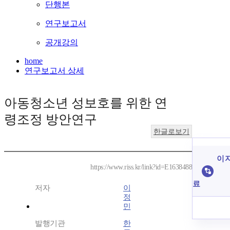
단행본
연구보고서
공개강의
home
연구보고서 상세
아동청소년 성보호를 위한 연
령조정 방안연구
한글로보기
이 
https://www.riss.kr/link?id=E1638488
료
저자
이
정
민
발행기관
한