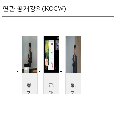
연관 공개강의(KOCW)
형법의 이해
교육과미래융합
형사법특강
국
강
국
민
남
민
대
대
대
학
학
학
교
교
교
윤
이
윤
동
희
동
호
숙,
호