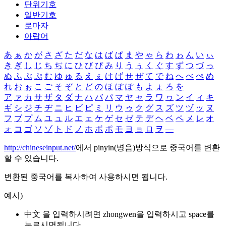
단위기호
일반기호
로마자
아랍어
あ
ぁ
か
が
さ
ざ
た
だ
な
は
ば
ぱ
ま
や
ゃ
ら
わ
ゎ
ん
い
ぃ
き
ぎ
し
じ
ち
ぢ
に
ひ
び
ぴ
み
り
う
ぅ
く
ぐ
す
ず
つ
づ
っ
ぬ
ふ
ぶ
ぷ
む
ゆ
ゅ
る
え
ぇ
け
げ
せ
ぜ
て
で
ね
へ
べ
ぺ
め
れ
お
ぉ
こ
ご
そ
ぞ
と
ど
の
ほ
ぼ
ぽ
も
よ
ょ
ろ
を
ア
ァ
カ
サ
ザ
タ
ダ
ナ
ハ
バ
パ
マ
ヤ
ャ
ラ
ワ
ヮ
ン
イ
ィ
キ
ギ
シ
ジ
チ
ヂ
ニ
ヒ
ビ
ピ
ミ
リ
ウ
ゥ
ク
グ
ス
ズ
ツ
ヅ
ッ
ヌ
フ
ブ
プ
ム
ユ
ュ
ル
エ
ェ
ケ
ゲ
セ
ゼ
テ
デ
ヘ
ベ
ペ
メ
レ
オ
ォ
コ
ゴ
ソ
ゾ
ト
ド
ノ
ホ
ボ
ポ
モ
ヨ
ョ
ロ
ヲ
―
http://chineseinput.net/
에서 pinyin(병음)방식으로 중국어를 변환
할 수 있습니다.
변환된 중국어를 복사하여 사용하시면 됩니다.
예시)
中文 을 입력하시려면
zhongwen
을 입력하시고 space를
누르시면됩니다.