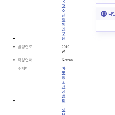
국
청
소
나만
년
정
책
연
구
원
발행연도
2019
년
작성언어
Korean
주제어
아
동
청
소
년
성
범
죄
;
성
보