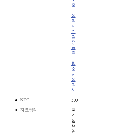
호
;
성
적
자
기
결
정
능
력
;
청
소
년
성
의
식
KDC
300
자료형태
국
가
정
책
연