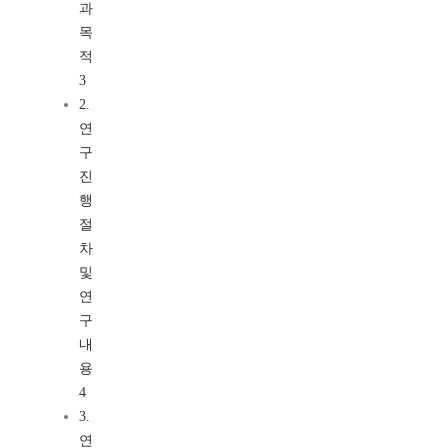
과
목
적
3
2.
연
구
진
행
절
차
및
연
구
내
용
4
3.
연