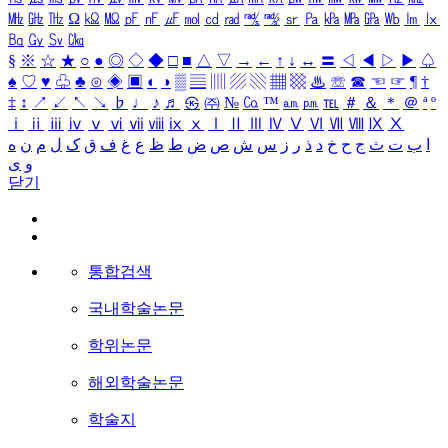
㎒
㎓
㎔
Ω
㏀
㏁
㎊
㎋
㎌
㏖
㏅
㎭
㎮
㎯
㏛
㎩
㎪
㎫
㎬
㏝
㏐
㏓
㏃
㏉
㏜
㏆
§
※
☆
★
○
●
◎
◇
◆
□
■
△
▽
→
←
↑
↓
↔
〓
◁
◀
▷
▶
♤
♠
♡
♥
♧
♣
⊙
◈
▣
◐
◑
▒
▤
▥
▨
▧
▦
▩
♨
☏
☎
☜
☞
¶
†
‡
↕
↗
↙
↖
↘
♭
♩
♪
♬
㉿
㈜
№
㏇
™
㏂
㏘
℡
＃
＆
＊
＠
ª
º
ⅰ
ⅱ
ⅲ
ⅳ
ⅴ
ⅵ
ⅶ
ⅷ
ⅸ
ⅹ
Ⅰ
Ⅱ
Ⅲ
Ⅳ
Ⅴ
Ⅵ
Ⅶ
Ⅷ
Ⅸ
Ⅹ
ا
ب
ت
ث
ج
ح
خ
د
ذ
ر
ز
س
ش
ص
ض
ط
ظ
ع
غ
ف
ق
ک
ل
م
ن
ه
و
ی
닫기
통합검색
국내학술논문
학위논문
해외학술논문
학술지