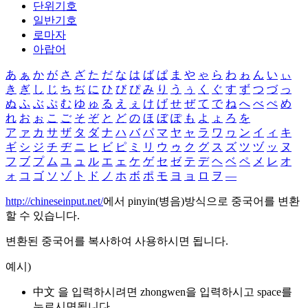
단위기호
일반기호
로마자
아랍어
あ
ぁ
か
が
さ
ざ
た
だ
な
は
ば
ぱ
ま
や
ゃ
ら
わ
ゎ
ん
い
ぃ
き
ぎ
し
じ
ち
ぢ
に
ひ
び
ぴ
み
り
う
ぅ
く
ぐ
す
ず
つ
づ
っ
ぬ
ふ
ぶ
ぷ
む
ゆ
ゅ
る
え
ぇ
け
げ
せ
ぜ
て
で
ね
へ
べ
ぺ
め
れ
お
ぉ
こ
ご
そ
ぞ
と
ど
の
ほ
ぼ
ぽ
も
よ
ょ
ろ
を
ア
ァ
カ
サ
ザ
タ
ダ
ナ
ハ
バ
パ
マ
ヤ
ャ
ラ
ワ
ヮ
ン
イ
ィ
キ
ギ
シ
ジ
チ
ヂ
ニ
ヒ
ビ
ピ
ミ
リ
ウ
ゥ
ク
グ
ス
ズ
ツ
ヅ
ッ
ヌ
フ
ブ
プ
ム
ユ
ュ
ル
エ
ェ
ケ
ゲ
セ
ゼ
テ
デ
ヘ
ベ
ペ
メ
レ
オ
ォ
コ
ゴ
ソ
ゾ
ト
ド
ノ
ホ
ボ
ポ
モ
ヨ
ョ
ロ
ヲ
―
http://chineseinput.net/
에서 pinyin(병음)방식으로 중국어를 변환
할 수 있습니다.
변환된 중국어를 복사하여 사용하시면 됩니다.
예시)
中文 을 입력하시려면
zhongwen
을 입력하시고 space를
누르시면됩니다.