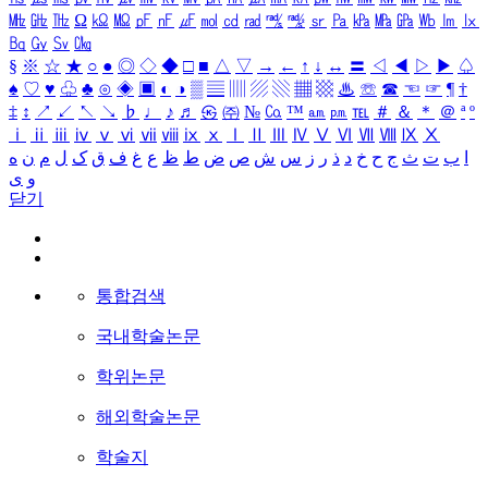
㎒
㎓
㎔
Ω
㏀
㏁
㎊
㎋
㎌
㏖
㏅
㎭
㎮
㎯
㏛
㎩
㎪
㎫
㎬
㏝
㏐
㏓
㏃
㏉
㏜
㏆
§
※
☆
★
○
●
◎
◇
◆
□
■
△
▽
→
←
↑
↓
↔
〓
◁
◀
▷
▶
♤
♠
♡
♥
♧
♣
⊙
◈
▣
◐
◑
▒
▤
▥
▨
▧
▦
▩
♨
☏
☎
☜
☞
¶
†
‡
↕
↗
↙
↖
↘
♭
♩
♪
♬
㉿
㈜
№
㏇
™
㏂
㏘
℡
＃
＆
＊
＠
ª
º
ⅰ
ⅱ
ⅲ
ⅳ
ⅴ
ⅵ
ⅶ
ⅷ
ⅸ
ⅹ
Ⅰ
Ⅱ
Ⅲ
Ⅳ
Ⅴ
Ⅵ
Ⅶ
Ⅷ
Ⅸ
Ⅹ
ا
ب
ت
ث
ج
ح
خ
د
ذ
ر
ز
س
ش
ص
ض
ط
ظ
ع
غ
ف
ق
ک
ل
م
ن
ه
و
ی
닫기
통합검색
국내학술논문
학위논문
해외학술논문
학술지