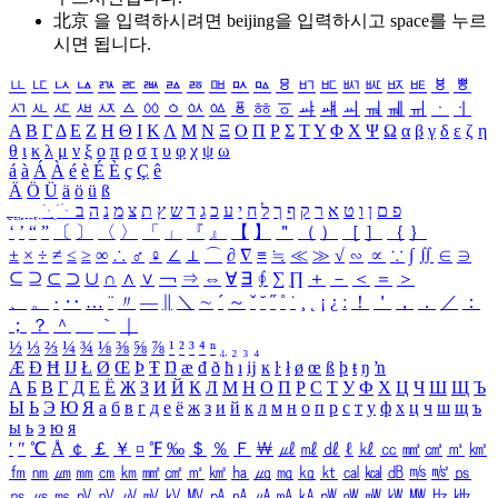
北京 을 입력하시려면
beijing
을 입력하시고 space를 누르
시면 됩니다.
ㅥ
ㅦ
ㅧ
ㅨ
ㅩ
ㅪ
ㅫ
ㅬ
ㅭ
ㅮ
ㅯ
ㅰ
ㅱ
ㅲ
ㅳ
ㅴ
ㅵ
ㅶ
ㅷ
ㅸ
ㅹ
ㅺ
ㅻ
ㅼ
ㅽ
ㅾ
ㅿ
ㆀ
ㆁ
ㆂ
ㆃ
ㆄ
ㆅ
ㆆ
ㆇ
ㆈ
ㆉ
ㆊ
ㆋ
ㆌ
ㆍ
ㆎ
Α
Β
Γ
Δ
Ε
Ζ
Η
Θ
Ι
Κ
Λ
Μ
Ν
Ξ
Ο
Π
Ρ
Σ
Τ
Υ
Φ
Χ
Ψ
Ω
α
β
γ
δ
ε
ζ
η
θ
ι
κ
λ
μ
ν
ξ
ο
π
ρ
σ
τ
υ
φ
χ
ψ
ω
á
à
Á
À
é
è
É
È
ç
Ç
ê
Ä
Ö
Ü
ä
ö
ü
ß
ְ
ֳ
ֲ
ֱ
ָ
ַ
ֵ
ֶ
ִ
ֹ
ּ
ֻ
ׂ
ׁ
ּ
ב
ה
נ
מ
צ
ת
ץ
ש
ד
ג
כ
ע
י
ח
ל
ך
ף
ק
ר
א
ט
ו
ן
ם
פ
‘
’
“
”
〔
〕
〈
〉
「
」
『
』
【
】
＂
（
）
［
］
｛
｝
±
×
÷
≠
≤
≥
∞
∴
♂
♀
∠
⊥
⌒
∂
∇
≡
≒
≪
≫
√
∽
∝
∵
∫
∬
∈
∋
⊆
⊇
⊂
⊃
∪
∩
∧
∨
￢
⇒
⇔
∀
∃
∮
∑
∏
＋
－
＜
＝
＞
、
。
·
‥
…
¨
〃
―
∥
＼
∼
´
～
ˇ
˘
˝
˚
˙
¸
˛
¡
¿
ː
！
＇
，
．
／
：
；
？
＾
＿
｀
｜
½
⅓
⅔
¼
¾
⅛
⅜
⅝
⅞
¹
²
³
⁴
ⁿ
₁
₂
₃
₄
Æ
Ð
Ħ
Ĳ
Ł
Ø
Œ
Þ
Ŧ
Ŋ
æ
đ
ð
ħ
ı
ĳ
ĸ
ŀ
ł
ø
œ
ß
þ
ŧ
ŋ
ŉ
А
Б
В
Г
Д
Е
Ё
Ж
З
И
Й
К
Л
М
Н
О
П
Р
С
Т
У
Ф
Х
Ц
Ч
Ш
Щ
Ъ
Ы
Ь
Э
Ю
Я
а
б
в
г
д
е
ё
ж
з
и
й
к
л
м
н
о
п
р
с
т
у
ф
х
ц
ч
ш
щ
ъ
ы
ь
э
ю
я
′
″
℃
Å
￠
￡
￥
¤
℉
‰
＄
％
Ｆ
￦
㎕
㎖
㎗
ℓ
㎘
㏄
㎣
㎤
㎥
㎦
㎙
㎚
㎛
㎜
㎝
㎞
㎟
㎠
㎡
㎢
㏊
㎍
㎎
㎏
㏏
㎈
㎉
㏈
㎧
㎨
㎰
㎱
㎲
㎳
㎴
㎵
㎶
㎷
㎸
㎹
㎀
㎁
㎂
㎃
㎄
㎺
㎻
㎽
㎾
㎿
㎐
㎑