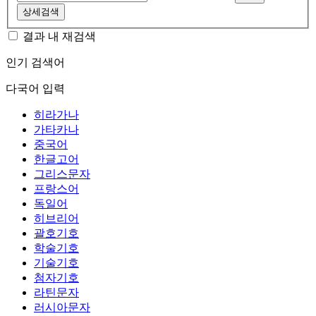
상세검색
결과 내 재검색
인기 검색어
다국어 입력
히라가나
가타카나
중국어
한글고어
그리스문자
프랑스어
독일어
히브리어
괄호기호
학술기호
기술기호
첨자기호
라틴문자
러시아문자