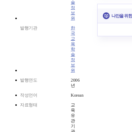
술
정
보
나만을 위한
원
발행기관
한
국
교
육
학
술
정
보
원
발행연도
2006
년
작성언어
Korean
자료형태
교
육
유
관
기
관