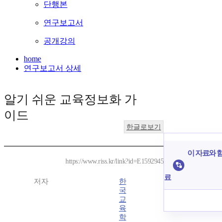
단행본
연구보고서
공개강의
home
연구보고서 상세
알기 쉬운 교육정보화 가
이드
한글로보기
이 자료와 함
https://www.riss.kr/link?id=E1592945
료
저자
한
국
교
육
학