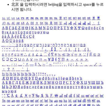
北京 을 입력하시려면
beijing
을 입력하시고 space를 누르
시면 됩니다.
ㅥ
ㅦ
ㅧ
ㅨ
ㅩ
ㅪ
ㅫ
ㅬ
ㅭ
ㅮ
ㅯ
ㅰ
ㅱ
ㅲ
ㅳ
ㅴ
ㅵ
ㅶ
ㅷ
ㅸ
ㅹ
ㅺ
ㅻ
ㅼ
ㅽ
ㅾ
ㅿ
ㆀ
ㆁ
ㆂ
ㆃ
ㆄ
ㆅ
ㆆ
ㆇ
ㆈ
ㆉ
ㆊ
ㆋ
ㆌ
ㆍ
ㆎ
Α
Β
Γ
Δ
Ε
Ζ
Η
Θ
Ι
Κ
Λ
Μ
Ν
Ξ
Ο
Π
Ρ
Σ
Τ
Υ
Φ
Χ
Ψ
Ω
α
β
γ
δ
ε
ζ
η
θ
ι
κ
λ
μ
ν
ξ
ο
π
ρ
σ
τ
υ
φ
χ
ψ
ω
á
à
Á
À
é
è
É
È
ç
Ç
ê
Ä
Ö
Ü
ä
ö
ü
ß
ְ
ֳ
ֲ
ֱ
ָ
ַ
ֵ
ֶ
ִ
ֹ
ּ
ֻ
ׂ
ׁ
ּ
ב
ה
נ
מ
צ
ת
ץ
ש
ד
ג
כ
ע
י
ח
ל
ך
ף
ק
ר
א
ט
ו
ן
ם
פ
‘
’
“
”
〔
〕
〈
〉
「
」
『
』
【
】
＂
（
）
［
］
｛
｝
±
×
÷
≠
≤
≥
∞
∴
♂
♀
∠
⊥
⌒
∂
∇
≡
≒
≪
≫
√
∽
∝
∵
∫
∬
∈
∋
⊆
⊇
⊂
⊃
∪
∩
∧
∨
￢
⇒
⇔
∀
∃
∮
∑
∏
＋
－
＜
＝
＞
、
。
·
‥
…
¨
〃
―
∥
＼
∼
´
～
ˇ
˘
˝
˚
˙
¸
˛
¡
¿
ː
！
＇
，
．
／
：
；
？
＾
＿
｀
｜
½
⅓
⅔
¼
¾
⅛
⅜
⅝
⅞
¹
²
³
⁴
ⁿ
₁
₂
₃
₄
Æ
Ð
Ħ
Ĳ
Ł
Ø
Œ
Þ
Ŧ
Ŋ
æ
đ
ð
ħ
ı
ĳ
ĸ
ŀ
ł
ø
œ
ß
þ
ŧ
ŋ
ŉ
А
Б
В
Г
Д
Е
Ё
Ж
З
И
Й
К
Л
М
Н
О
П
Р
С
Т
У
Ф
Х
Ц
Ч
Ш
Щ
Ъ
Ы
Ь
Э
Ю
Я
а
б
в
г
д
е
ё
ж
з
и
й
к
л
м
н
о
п
р
с
т
у
ф
х
ц
ч
ш
щ
ъ
ы
ь
э
ю
я
′
″
℃
Å
￠
￡
￥
¤
℉
‰
＄
％
Ｆ
￦
㎕
㎖
㎗
ℓ
㎘
㏄
㎣
㎤
㎥
㎦
㎙
㎚
㎛
㎜
㎝
㎞
㎟
㎠
㎡
㎢
㏊
㎍
㎎
㎏
㏏
㎈
㎉
㏈
㎧
㎨
㎰
㎱
㎲
㎳
㎴
㎵
㎶
㎷
㎸
㎹
㎀
㎁
㎂
㎃
㎄
㎺
㎻
㎽
㎾
㎿
㎐
㎑