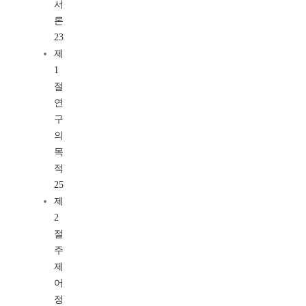
서
론
23
제
1
절
연
구
의
목
적
25
제
2
절
주
제
어
정