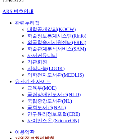
1599-3122
ARS 번호안내
관련누리집
대학공개강의(KOCW)
학술정보통계시스템(Rinfo)
외국학술지지원센터(FRIC)
학술관계분석서비스(SAM)
사서커뮤니티
기관회원
지식나눔(LOOK)
의학전자도서관(MEDLIS)
유관기관 사이트
교육부(MOE)
국립장애인도서관(NLD)
국립중앙도서관(NL)
국회도서관(NAL)
연구윤리정보포털(CRE)
사이언스온 (ScienceON)
이용약관
개인정보처리방침