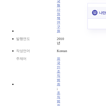
국
형
사
나만
정
책
연
구
원
발행연도
2010
년
작성언어
Korean
주제어
외
국
인
조
직
범
죄
;
조
직
범
죄