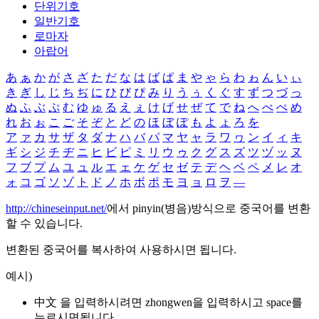
단위기호
일반기호
로마자
아랍어
あ
ぁ
か
が
さ
ざ
た
だ
な
は
ば
ぱ
ま
や
ゃ
ら
わ
ゎ
ん
い
ぃ
き
ぎ
し
じ
ち
ぢ
に
ひ
び
ぴ
み
り
う
ぅ
く
ぐ
す
ず
つ
づ
っ
ぬ
ふ
ぶ
ぷ
む
ゆ
ゅ
る
え
ぇ
け
げ
せ
ぜ
て
で
ね
へ
べ
ぺ
め
れ
お
ぉ
こ
ご
そ
ぞ
と
ど
の
ほ
ぼ
ぽ
も
よ
ょ
ろ
を
ア
ァ
カ
サ
ザ
タ
ダ
ナ
ハ
バ
パ
マ
ヤ
ャ
ラ
ワ
ヮ
ン
イ
ィ
キ
ギ
シ
ジ
チ
ヂ
ニ
ヒ
ビ
ピ
ミ
リ
ウ
ゥ
ク
グ
ス
ズ
ツ
ヅ
ッ
ヌ
フ
ブ
プ
ム
ユ
ュ
ル
エ
ェ
ケ
ゲ
セ
ゼ
テ
デ
ヘ
ベ
ペ
メ
レ
オ
ォ
コ
ゴ
ソ
ゾ
ト
ド
ノ
ホ
ボ
ポ
モ
ヨ
ョ
ロ
ヲ
―
http://chineseinput.net/
에서 pinyin(병음)방식으로 중국어를 변환
할 수 있습니다.
변환된 중국어를 복사하여 사용하시면 됩니다.
예시)
中文 을 입력하시려면
zhongwen
을 입력하시고 space를
누르시면됩니다.