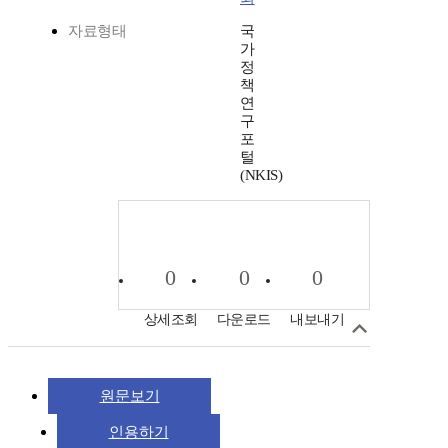
자료형태
국
가
정
책
연
구
포
털
(NKIS)
0
0
0
상세조회
다운로드
내보내기
원문보기
인용하기