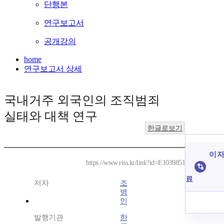
단행본
연구보고서
공개강의
home
연구보고서 상세
국내거주 외국인의 조직범죄
실태와 대책 연구
한글로보기
이 자
https://www.riss.kr/link?id=E1039851
료
저자
조
병
인
발행기관
한