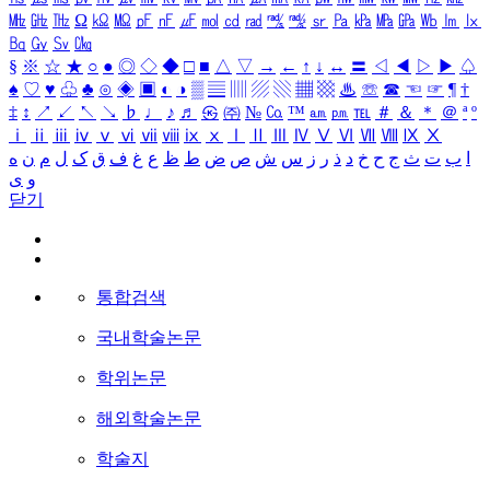
㎒
㎓
㎔
Ω
㏀
㏁
㎊
㎋
㎌
㏖
㏅
㎭
㎮
㎯
㏛
㎩
㎪
㎫
㎬
㏝
㏐
㏓
㏃
㏉
㏜
㏆
§
※
☆
★
○
●
◎
◇
◆
□
■
△
▽
→
←
↑
↓
↔
〓
◁
◀
▷
▶
♤
♠
♡
♥
♧
♣
⊙
◈
▣
◐
◑
▒
▤
▥
▨
▧
▦
▩
♨
☏
☎
☜
☞
¶
†
‡
↕
↗
↙
↖
↘
♭
♩
♪
♬
㉿
㈜
№
㏇
™
㏂
㏘
℡
＃
＆
＊
＠
ª
º
ⅰ
ⅱ
ⅲ
ⅳ
ⅴ
ⅵ
ⅶ
ⅷ
ⅸ
ⅹ
Ⅰ
Ⅱ
Ⅲ
Ⅳ
Ⅴ
Ⅵ
Ⅶ
Ⅷ
Ⅸ
Ⅹ
ا
ب
ت
ث
ج
ح
خ
د
ذ
ر
ز
س
ش
ص
ض
ط
ظ
ع
غ
ف
ق
ک
ل
م
ن
ه
و
ی
닫기
통합검색
국내학술논문
학위논문
해외학술논문
학술지