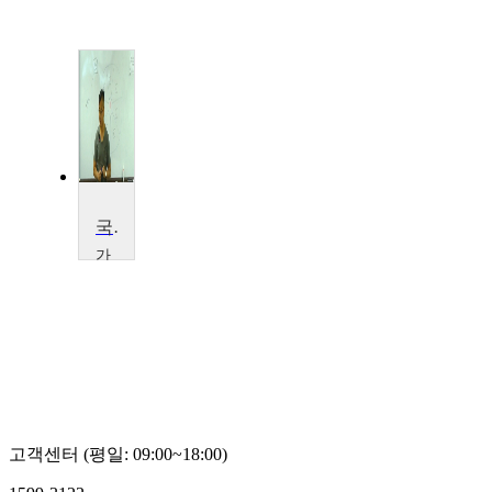
국제조직범죄론
가
천
대
학
교
윤
민
우
고객센터 (평일: 09:00~18:00)