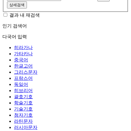
상세검색
결과 내 재검색
인기 검색어
다국어 입력
히라가나
가타카나
중국어
한글고어
그리스문자
프랑스어
독일어
히브리어
괄호기호
학술기호
기술기호
첨자기호
라틴문자
러시아문자