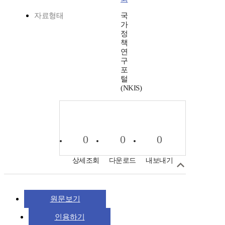
자료형태
국
가
정
책
연
구
포
털
(NKIS)
0
0
0
상세조회
다운로드
내보내기
원문보기
인용하기