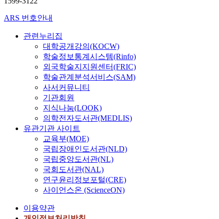
1599-3122
ARS 번호안내
관련누리집
대학공개강의(KOCW)
학술정보통계시스템(Rinfo)
외국학술지지원센터(FRIC)
학술관계분석서비스(SAM)
사서커뮤니티
기관회원
지식나눔(LOOK)
의학전자도서관(MEDLIS)
유관기관 사이트
교육부(MOE)
국립장애인도서관(NLD)
국립중앙도서관(NL)
국회도서관(NAL)
연구윤리정보포털(CRE)
사이언스온 (ScienceON)
이용약관
개인정보처리방침