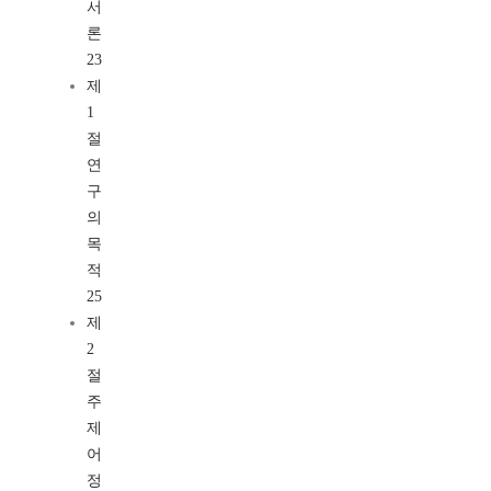
서
론
23
제
1
절
연
구
의
목
적
25
제
2
절
주
제
어
정