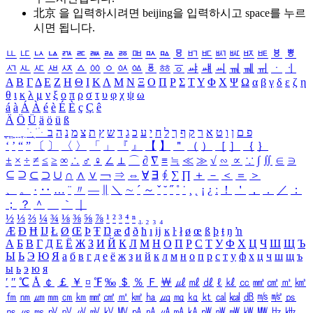
北京 을 입력하시려면
beijing
을 입력하시고 space를 누르
시면 됩니다.
ㅥ
ㅦ
ㅧ
ㅨ
ㅩ
ㅪ
ㅫ
ㅬ
ㅭ
ㅮ
ㅯ
ㅰ
ㅱ
ㅲ
ㅳ
ㅴ
ㅵ
ㅶ
ㅷ
ㅸ
ㅹ
ㅺ
ㅻ
ㅼ
ㅽ
ㅾ
ㅿ
ㆀ
ㆁ
ㆂ
ㆃ
ㆄ
ㆅ
ㆆ
ㆇ
ㆈ
ㆉ
ㆊ
ㆋ
ㆌ
ㆍ
ㆎ
Α
Β
Γ
Δ
Ε
Ζ
Η
Θ
Ι
Κ
Λ
Μ
Ν
Ξ
Ο
Π
Ρ
Σ
Τ
Υ
Φ
Χ
Ψ
Ω
α
β
γ
δ
ε
ζ
η
θ
ι
κ
λ
μ
ν
ξ
ο
π
ρ
σ
τ
υ
φ
χ
ψ
ω
á
à
Á
À
é
è
É
È
ç
Ç
ê
Ä
Ö
Ü
ä
ö
ü
ß
ְ
ֳ
ֲ
ֱ
ָ
ַ
ֵ
ֶ
ִ
ֹ
ּ
ֻ
ׂ
ׁ
ּ
ב
ה
נ
מ
צ
ת
ץ
ש
ד
ג
כ
ע
י
ח
ל
ך
ף
ק
ר
א
ט
ו
ן
ם
פ
‘
’
“
”
〔
〕
〈
〉
「
」
『
』
【
】
＂
（
）
［
］
｛
｝
±
×
÷
≠
≤
≥
∞
∴
♂
♀
∠
⊥
⌒
∂
∇
≡
≒
≪
≫
√
∽
∝
∵
∫
∬
∈
∋
⊆
⊇
⊂
⊃
∪
∩
∧
∨
￢
⇒
⇔
∀
∃
∮
∑
∏
＋
－
＜
＝
＞
、
。
·
‥
…
¨
〃
―
∥
＼
∼
´
～
ˇ
˘
˝
˚
˙
¸
˛
¡
¿
ː
！
＇
，
．
／
：
；
？
＾
＿
｀
｜
½
⅓
⅔
¼
¾
⅛
⅜
⅝
⅞
¹
²
³
⁴
ⁿ
₁
₂
₃
₄
Æ
Ð
Ħ
Ĳ
Ł
Ø
Œ
Þ
Ŧ
Ŋ
æ
đ
ð
ħ
ı
ĳ
ĸ
ŀ
ł
ø
œ
ß
þ
ŧ
ŋ
ŉ
А
Б
В
Г
Д
Е
Ё
Ж
З
И
Й
К
Л
М
Н
О
П
Р
С
Т
У
Ф
Х
Ц
Ч
Ш
Щ
Ъ
Ы
Ь
Э
Ю
Я
а
б
в
г
д
е
ё
ж
з
и
й
к
л
м
н
о
п
р
с
т
у
ф
х
ц
ч
ш
щ
ъ
ы
ь
э
ю
я
′
″
℃
Å
￠
￡
￥
¤
℉
‰
＄
％
Ｆ
￦
㎕
㎖
㎗
ℓ
㎘
㏄
㎣
㎤
㎥
㎦
㎙
㎚
㎛
㎜
㎝
㎞
㎟
㎠
㎡
㎢
㏊
㎍
㎎
㎏
㏏
㎈
㎉
㏈
㎧
㎨
㎰
㎱
㎲
㎳
㎴
㎵
㎶
㎷
㎸
㎹
㎀
㎁
㎂
㎃
㎄
㎺
㎻
㎽
㎾
㎿
㎐
㎑