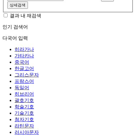
상세검색
결과 내 재검색
인기 검색어
다국어 입력
히라가나
가타카나
중국어
한글고어
그리스문자
프랑스어
독일어
히브리어
괄호기호
학술기호
기술기호
첨자기호
라틴문자
러시아문자