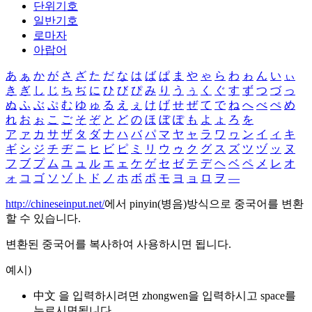
단위기호
일반기호
로마자
아랍어
あ
ぁ
か
が
さ
ざ
た
だ
な
は
ば
ぱ
ま
や
ゃ
ら
わ
ゎ
ん
い
ぃ
き
ぎ
し
じ
ち
ぢ
に
ひ
び
ぴ
み
り
う
ぅ
く
ぐ
す
ず
つ
づ
っ
ぬ
ふ
ぶ
ぷ
む
ゆ
ゅ
る
え
ぇ
け
げ
せ
ぜ
て
で
ね
へ
べ
ぺ
め
れ
お
ぉ
こ
ご
そ
ぞ
と
ど
の
ほ
ぼ
ぽ
も
よ
ょ
ろ
を
ア
ァ
カ
サ
ザ
タ
ダ
ナ
ハ
バ
パ
マ
ヤ
ャ
ラ
ワ
ヮ
ン
イ
ィ
キ
ギ
シ
ジ
チ
ヂ
ニ
ヒ
ビ
ピ
ミ
リ
ウ
ゥ
ク
グ
ス
ズ
ツ
ヅ
ッ
ヌ
フ
ブ
プ
ム
ユ
ュ
ル
エ
ェ
ケ
ゲ
セ
ゼ
テ
デ
ヘ
ベ
ペ
メ
レ
オ
ォ
コ
ゴ
ソ
ゾ
ト
ド
ノ
ホ
ボ
ポ
モ
ヨ
ョ
ロ
ヲ
―
http://chineseinput.net/
에서 pinyin(병음)방식으로 중국어를 변환
할 수 있습니다.
변환된 중국어를 복사하여 사용하시면 됩니다.
예시)
中文 을 입력하시려면
zhongwen
을 입력하시고 space를
누르시면됩니다.