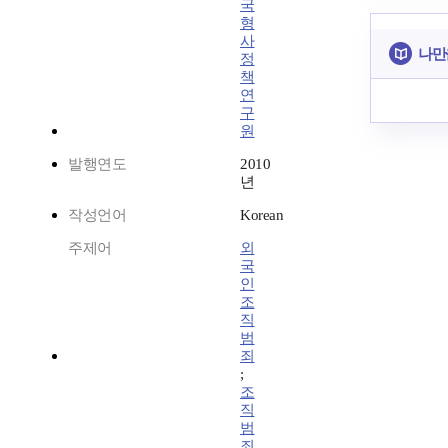
국
형
사
나만
정
책
연
구
원
발행연도
2010
년
작성언어
Korean
주제어
외
국
인
조
직
범
죄
;
조
직
범
죄