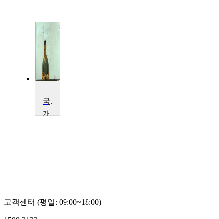
국제조직범죄론
가
천
대
학
교
윤
민
우
고객센터 (평일: 09:00~18:00)