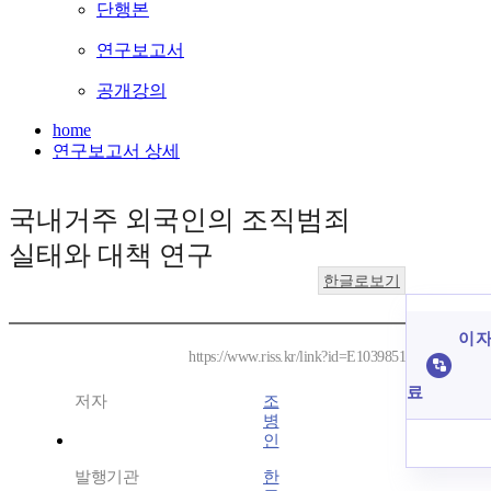
단행본
연구보고서
공개강의
home
연구보고서 상세
국내거주 외국인의 조직범죄
실태와 대책 연구
한글로보기
이 자
https://www.riss.kr/link?id=E1039851
료
저자
조
병
인
발행기관
한