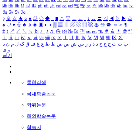
㎒
㎓
㎔
Ω
㏀
㏁
㎊
㎋
㎌
㏖
㏅
㎭
㎮
㎯
㏛
㎩
㎪
㎫
㎬
㏝
㏐
㏓
㏃
㏉
㏜
㏆
§
※
☆
★
○
●
◎
◇
◆
□
■
△
▽
→
←
↑
↓
↔
〓
◁
◀
▷
▶
♤
♠
♡
♥
♧
♣
⊙
◈
▣
◐
◑
▒
▤
▥
▨
▧
▦
▩
♨
☏
☎
☜
☞
¶
†
‡
↕
↗
↙
↖
↘
♭
♩
♪
♬
㉿
㈜
№
㏇
™
㏂
㏘
℡
＃
＆
＊
＠
ª
º
ⅰ
ⅱ
ⅲ
ⅳ
ⅴ
ⅵ
ⅶ
ⅷ
ⅸ
ⅹ
Ⅰ
Ⅱ
Ⅲ
Ⅳ
Ⅴ
Ⅵ
Ⅶ
Ⅷ
Ⅸ
Ⅹ
ا
ب
ت
ث
ج
ح
خ
د
ذ
ر
ز
س
ش
ص
ض
ط
ظ
ع
غ
ف
ق
ک
ل
م
ن
ه
و
ی
닫기
통합검색
국내학술논문
학위논문
해외학술논문
학술지