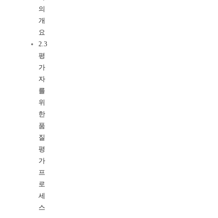
의
개
요
2.3
평
가
자
를
위
한
품
질
평
가
프
로
세
스