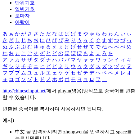
단위기호
일반기호
로마자
아랍어
あ
ぁ
か
が
さ
ざ
た
だ
な
は
ば
ぱ
ま
や
ゃ
ら
わ
ゎ
ん
い
ぃ
き
ぎ
し
じ
ち
ぢ
に
ひ
び
ぴ
み
り
う
ぅ
く
ぐ
す
ず
つ
づ
っ
ぬ
ふ
ぶ
ぷ
む
ゆ
ゅ
る
え
ぇ
け
げ
せ
ぜ
て
で
ね
へ
べ
ぺ
め
れ
お
ぉ
こ
ご
そ
ぞ
と
ど
の
ほ
ぼ
ぽ
も
よ
ょ
ろ
を
ア
ァ
カ
サ
ザ
タ
ダ
ナ
ハ
バ
パ
マ
ヤ
ャ
ラ
ワ
ヮ
ン
イ
ィ
キ
ギ
シ
ジ
チ
ヂ
ニ
ヒ
ビ
ピ
ミ
リ
ウ
ゥ
ク
グ
ス
ズ
ツ
ヅ
ッ
ヌ
フ
ブ
プ
ム
ユ
ュ
ル
エ
ェ
ケ
ゲ
セ
ゼ
テ
デ
ヘ
ベ
ペ
メ
レ
オ
ォ
コ
ゴ
ソ
ゾ
ト
ド
ノ
ホ
ボ
ポ
モ
ヨ
ョ
ロ
ヲ
―
http://chineseinput.net/
에서 pinyin(병음)방식으로 중국어를 변환
할 수 있습니다.
변환된 중국어를 복사하여 사용하시면 됩니다.
예시)
中文 을 입력하시려면
zhongwen
을 입력하시고 space를
누르시면됩니다.