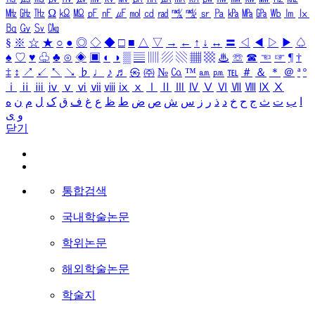
㎒
㎓
㎔
Ω
㏀
㏁
㎊
㎋
㎌
㏖
㏅
㎭
㎮
㎯
㏛
㎩
㎪
㎫
㎬
㏝
㏐
㏓
㏃
㏉
㏜
㏆
§
※
☆
★
○
●
◎
◇
◆
□
■
△
▽
→
←
↑
↓
↔
〓
◁
◀
▷
▶
♤
♠
♡
♥
♧
♣
⊙
◈
▣
◐
◑
▒
▤
▥
▨
▧
▦
▩
♨
☏
☎
☜
☞
¶
†
‡
↕
↗
↙
↖
↘
♭
♩
♪
♬
㉿
㈜
№
㏇
™
㏂
㏘
℡
＃
＆
＊
＠
ª
º
ⅰ
ⅱ
ⅲ
ⅳ
ⅴ
ⅵ
ⅶ
ⅷ
ⅸ
ⅹ
Ⅰ
Ⅱ
Ⅲ
Ⅳ
Ⅴ
Ⅵ
Ⅶ
Ⅷ
Ⅸ
Ⅹ
ا
ب
ت
ث
ج
ح
خ
د
ذ
ر
ز
س
ش
ص
ض
ط
ظ
ع
غ
ف
ق
ک
ل
م
ن
ه
و
ی
닫기
통합검색
국내학술논문
학위논문
해외학술논문
학술지