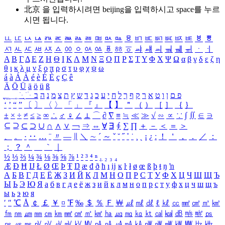
北京 을 입력하시려면
beijing
을 입력하시고 space를 누르
시면 됩니다.
ㅥ
ㅦ
ㅧ
ㅨ
ㅩ
ㅪ
ㅫ
ㅬ
ㅭ
ㅮ
ㅯ
ㅰ
ㅱ
ㅲ
ㅳ
ㅴ
ㅵ
ㅶ
ㅷ
ㅸ
ㅹ
ㅺ
ㅻ
ㅼ
ㅽ
ㅾ
ㅿ
ㆀ
ㆁ
ㆂ
ㆃ
ㆄ
ㆅ
ㆆ
ㆇ
ㆈ
ㆉ
ㆊ
ㆋ
ㆌ
ㆍ
ㆎ
Α
Β
Γ
Δ
Ε
Ζ
Η
Θ
Ι
Κ
Λ
Μ
Ν
Ξ
Ο
Π
Ρ
Σ
Τ
Υ
Φ
Χ
Ψ
Ω
α
β
γ
δ
ε
ζ
η
θ
ι
κ
λ
μ
ν
ξ
ο
π
ρ
σ
τ
υ
φ
χ
ψ
ω
á
à
Á
À
é
è
É
È
ç
Ç
ê
Ä
Ö
Ü
ä
ö
ü
ß
ְ
ֳ
ֲ
ֱ
ָ
ַ
ֵ
ֶ
ִ
ֹ
ּ
ֻ
ׂ
ׁ
ּ
ב
ה
נ
מ
צ
ת
ץ
ש
ד
ג
כ
ע
י
ח
ל
ך
ף
ק
ר
א
ט
ו
ן
ם
פ
‘
’
“
”
〔
〕
〈
〉
「
」
『
』
【
】
＂
（
）
［
］
｛
｝
±
×
÷
≠
≤
≥
∞
∴
♂
♀
∠
⊥
⌒
∂
∇
≡
≒
≪
≫
√
∽
∝
∵
∫
∬
∈
∋
⊆
⊇
⊂
⊃
∪
∩
∧
∨
￢
⇒
⇔
∀
∃
∮
∑
∏
＋
－
＜
＝
＞
、
。
·
‥
…
¨
〃
―
∥
＼
∼
´
～
ˇ
˘
˝
˚
˙
¸
˛
¡
¿
ː
！
＇
，
．
／
：
；
？
＾
＿
｀
｜
½
⅓
⅔
¼
¾
⅛
⅜
⅝
⅞
¹
²
³
⁴
ⁿ
₁
₂
₃
₄
Æ
Ð
Ħ
Ĳ
Ł
Ø
Œ
Þ
Ŧ
Ŋ
æ
đ
ð
ħ
ı
ĳ
ĸ
ŀ
ł
ø
œ
ß
þ
ŧ
ŋ
ŉ
А
Б
В
Г
Д
Е
Ё
Ж
З
И
Й
К
Л
М
Н
О
П
Р
С
Т
У
Ф
Х
Ц
Ч
Ш
Щ
Ъ
Ы
Ь
Э
Ю
Я
а
б
в
г
д
е
ё
ж
з
и
й
к
л
м
н
о
п
р
с
т
у
ф
х
ц
ч
ш
щ
ъ
ы
ь
э
ю
я
′
″
℃
Å
￠
￡
￥
¤
℉
‰
＄
％
Ｆ
￦
㎕
㎖
㎗
ℓ
㎘
㏄
㎣
㎤
㎥
㎦
㎙
㎚
㎛
㎜
㎝
㎞
㎟
㎠
㎡
㎢
㏊
㎍
㎎
㎏
㏏
㎈
㎉
㏈
㎧
㎨
㎰
㎱
㎲
㎳
㎴
㎵
㎶
㎷
㎸
㎹
㎀
㎁
㎂
㎃
㎄
㎺
㎻
㎽
㎾
㎿
㎐
㎑