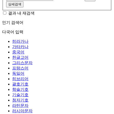
상세검색
결과 내 재검색
인기 검색어
다국어 입력
히라가나
가타카나
중국어
한글고어
그리스문자
프랑스어
독일어
히브리어
괄호기호
학술기호
기술기호
첨자기호
라틴문자
러시아문자