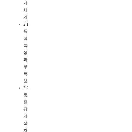
가
체
계
2.1
품
질
특
성
과
부
특
성
2.2
품
질
평
가
절
차