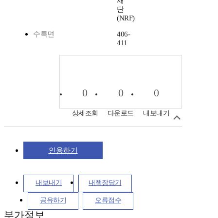
재
단
(NRF)
수록면
406-
411
0
0
0
상세조회
다운로드
내보내기
인용하기
내보내기
내책장담기
공유하기
오류접수
부가정보