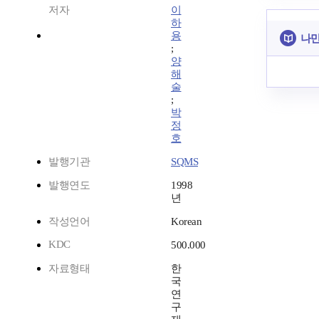
저자
이
하
용
나만
;
양
해
술
;
박
정
호
발행기관
SQMS
발행연도
1998
년
작성언어
Korean
KDC
500.000
자료형태
한
국
연
구