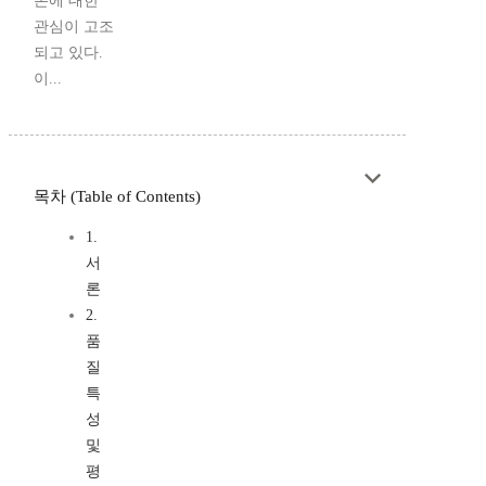
론에 대한
관심이 고조
되고 있다.
이...
목차 (Table of Contents)
1.
서
론
2.
품
질
특
성
및
평