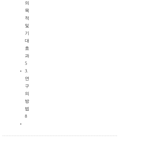
의
목
적
및
기
대
효
과
5
3.
연
구
의
방
법
8