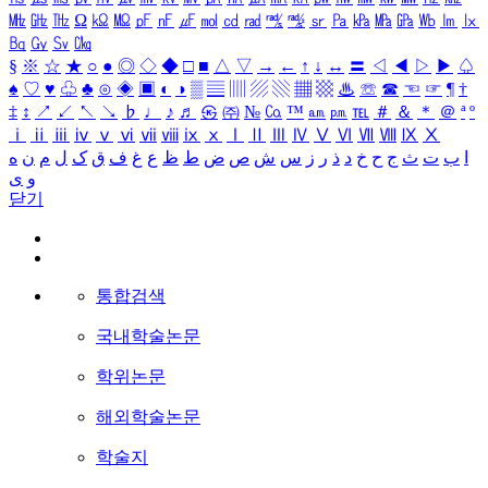
㎒
㎓
㎔
Ω
㏀
㏁
㎊
㎋
㎌
㏖
㏅
㎭
㎮
㎯
㏛
㎩
㎪
㎫
㎬
㏝
㏐
㏓
㏃
㏉
㏜
㏆
§
※
☆
★
○
●
◎
◇
◆
□
■
△
▽
→
←
↑
↓
↔
〓
◁
◀
▷
▶
♤
♠
♡
♥
♧
♣
⊙
◈
▣
◐
◑
▒
▤
▥
▨
▧
▦
▩
♨
☏
☎
☜
☞
¶
†
‡
↕
↗
↙
↖
↘
♭
♩
♪
♬
㉿
㈜
№
㏇
™
㏂
㏘
℡
＃
＆
＊
＠
ª
º
ⅰ
ⅱ
ⅲ
ⅳ
ⅴ
ⅵ
ⅶ
ⅷ
ⅸ
ⅹ
Ⅰ
Ⅱ
Ⅲ
Ⅳ
Ⅴ
Ⅵ
Ⅶ
Ⅷ
Ⅸ
Ⅹ
ا
ب
ت
ث
ج
ح
خ
د
ذ
ر
ز
س
ش
ص
ض
ط
ظ
ع
غ
ف
ق
ک
ل
م
ن
ه
و
ی
닫기
통합검색
국내학술논문
학위논문
해외학술논문
학술지