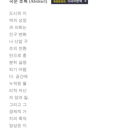
국문 초록 (Abstract)
도시와 지
역의 성장
과 쇠퇴는
인구 변화
나 산업 구
조의 전환
만으로 충
분히 설명
되기 어렵
다. 공간에
누적된 물
리적 자산
의 양과 질,
그리고 그
경제적 가
치의 축적
양상은 지