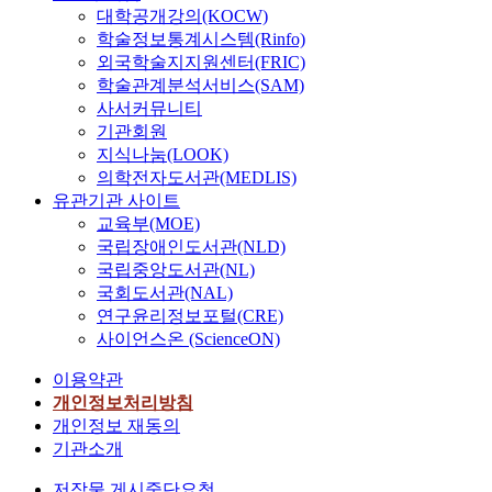
대학공개강의(KOCW)
학술정보통계시스템(Rinfo)
외국학술지지원센터(FRIC)
학술관계분석서비스(SAM)
사서커뮤니티
기관회원
지식나눔(LOOK)
의학전자도서관(MEDLIS)
유관기관 사이트
교육부(MOE)
국립장애인도서관(NLD)
국립중앙도서관(NL)
국회도서관(NAL)
연구윤리정보포털(CRE)
사이언스온 (ScienceON)
이용약관
개인정보처리방침
개인정보 재동의
기관소개
저작물 게시중단요청