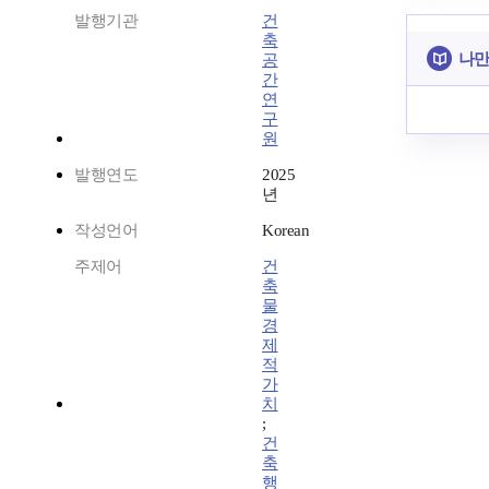
발행기관
건
축
나만
공
간
연
구
원
발행연도
2025
년
작성언어
Korean
주제어
건
축
물
경
제
적
가
치
;
건
축
행