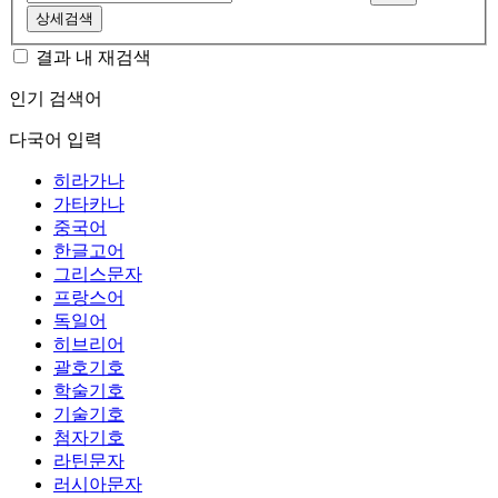
상세검색
결과 내 재검색
인기 검색어
다국어 입력
히라가나
가타카나
중국어
한글고어
그리스문자
프랑스어
독일어
히브리어
괄호기호
학술기호
기술기호
첨자기호
라틴문자
러시아문자