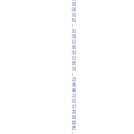
정
데
이
터
;
지
역
단
위
자
산
분
석
;
건
축
물
가
치
산
정
방
법
론
;