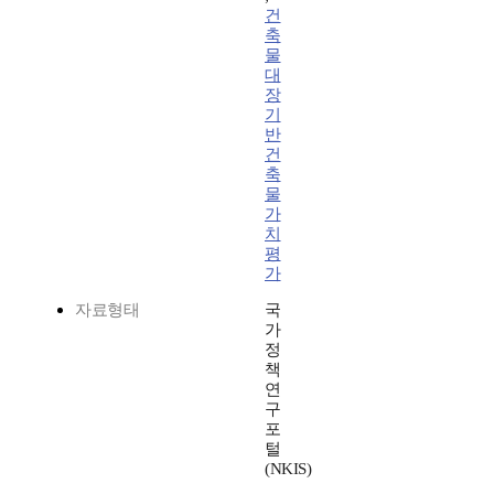
건
축
물
대
장
기
반
건
축
물
가
치
평
가
자료형태
국
가
정
책
연
구
포
털
(NKIS)