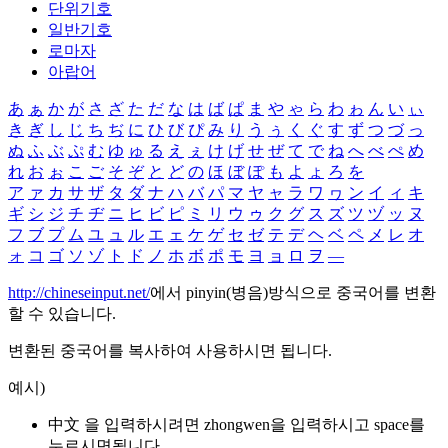
단위기호
일반기호
로마자
아랍어
あ
ぁ
か
が
さ
ざ
た
だ
な
は
ば
ぱ
ま
や
ゃ
ら
わ
ゎ
ん
い
ぃ
き
ぎ
し
じ
ち
ぢ
に
ひ
び
ぴ
み
り
う
ぅ
く
ぐ
す
ず
つ
づ
っ
ぬ
ふ
ぶ
ぷ
む
ゆ
ゅ
る
え
ぇ
け
げ
せ
ぜ
て
で
ね
へ
べ
ぺ
め
れ
お
ぉ
こ
ご
そ
ぞ
と
ど
の
ほ
ぼ
ぽ
も
よ
ょ
ろ
を
ア
ァ
カ
サ
ザ
タ
ダ
ナ
ハ
バ
パ
マ
ヤ
ャ
ラ
ワ
ヮ
ン
イ
ィ
キ
ギ
シ
ジ
チ
ヂ
ニ
ヒ
ビ
ピ
ミ
リ
ウ
ゥ
ク
グ
ス
ズ
ツ
ヅ
ッ
ヌ
フ
ブ
プ
ム
ユ
ュ
ル
エ
ェ
ケ
ゲ
セ
ゼ
テ
デ
ヘ
ベ
ペ
メ
レ
オ
ォ
コ
ゴ
ソ
ゾ
ト
ド
ノ
ホ
ボ
ポ
モ
ヨ
ョ
ロ
ヲ
―
http://chineseinput.net/
에서 pinyin(병음)방식으로 중국어를 변환
할 수 있습니다.
변환된 중국어를 복사하여 사용하시면 됩니다.
예시)
中文 을 입력하시려면
zhongwen
을 입력하시고 space를
누르시면됩니다.