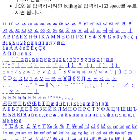
北京 을 입력하시려면
beijing
을 입력하시고 space를 누르
시면 됩니다.
ㅥ
ㅦ
ㅧ
ㅨ
ㅩ
ㅪ
ㅫ
ㅬ
ㅭ
ㅮ
ㅯ
ㅰ
ㅱ
ㅲ
ㅳ
ㅴ
ㅵ
ㅶ
ㅷ
ㅸ
ㅹ
ㅺ
ㅻ
ㅼ
ㅽ
ㅾ
ㅿ
ㆀ
ㆁ
ㆂ
ㆃ
ㆄ
ㆅ
ㆆ
ㆇ
ㆈ
ㆉ
ㆊ
ㆋ
ㆌ
ㆍ
ㆎ
Α
Β
Γ
Δ
Ε
Ζ
Η
Θ
Ι
Κ
Λ
Μ
Ν
Ξ
Ο
Π
Ρ
Σ
Τ
Υ
Φ
Χ
Ψ
Ω
α
β
γ
δ
ε
ζ
η
θ
ι
κ
λ
μ
ν
ξ
ο
π
ρ
σ
τ
υ
φ
χ
ψ
ω
á
à
Á
À
é
è
É
È
ç
Ç
ê
Ä
Ö
Ü
ä
ö
ü
ß
ְ
ֳ
ֲ
ֱ
ָ
ַ
ֵ
ֶ
ִ
ֹ
ּ
ֻ
ׂ
ׁ
ּ
ב
ה
נ
מ
צ
ת
ץ
ש
ד
ג
כ
ע
י
ח
ל
ך
ף
ק
ר
א
ט
ו
ן
ם
פ
‘
’
“
”
〔
〕
〈
〉
「
」
『
』
【
】
＂
（
）
［
］
｛
｝
±
×
÷
≠
≤
≥
∞
∴
♂
♀
∠
⊥
⌒
∂
∇
≡
≒
≪
≫
√
∽
∝
∵
∫
∬
∈
∋
⊆
⊇
⊂
⊃
∪
∩
∧
∨
￢
⇒
⇔
∀
∃
∮
∑
∏
＋
－
＜
＝
＞
、
。
·
‥
…
¨
〃
―
∥
＼
∼
´
～
ˇ
˘
˝
˚
˙
¸
˛
¡
¿
ː
！
＇
，
．
／
：
；
？
＾
＿
｀
｜
½
⅓
⅔
¼
¾
⅛
⅜
⅝
⅞
¹
²
³
⁴
ⁿ
₁
₂
₃
₄
Æ
Ð
Ħ
Ĳ
Ł
Ø
Œ
Þ
Ŧ
Ŋ
æ
đ
ð
ħ
ı
ĳ
ĸ
ŀ
ł
ø
œ
ß
þ
ŧ
ŋ
ŉ
А
Б
В
Г
Д
Е
Ё
Ж
З
И
Й
К
Л
М
Н
О
П
Р
С
Т
У
Ф
Х
Ц
Ч
Ш
Щ
Ъ
Ы
Ь
Э
Ю
Я
а
б
в
г
д
е
ё
ж
з
и
й
к
л
м
н
о
п
р
с
т
у
ф
х
ц
ч
ш
щ
ъ
ы
ь
э
ю
я
′
″
℃
Å
￠
￡
￥
¤
℉
‰
＄
％
Ｆ
￦
㎕
㎖
㎗
ℓ
㎘
㏄
㎣
㎤
㎥
㎦
㎙
㎚
㎛
㎜
㎝
㎞
㎟
㎠
㎡
㎢
㏊
㎍
㎎
㎏
㏏
㎈
㎉
㏈
㎧
㎨
㎰
㎱
㎲
㎳
㎴
㎵
㎶
㎷
㎸
㎹
㎀
㎁
㎂
㎃
㎄
㎺
㎻
㎽
㎾
㎿
㎐
㎑