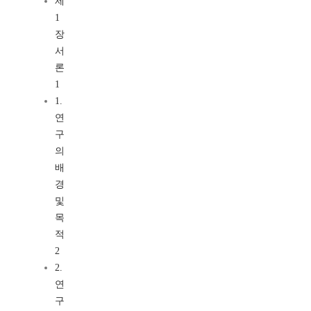
제
1
장
서
론
1
1.
연
구
의
배
경
및
목
적
2
2.
연
구