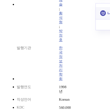
해
술
;
황
석
형
;
박
정
호
발행기관
한
국
정
보
처
리
학
회
발행연도
1998
년
작성언어
Korean
KDC
560.000