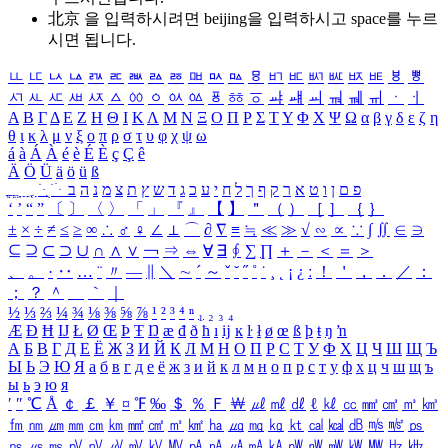
北京 을 입력하시려면
beijing
을 입력하시고 space를 누르
시면 됩니다.
ㅥ
ㅦ
ㅧ
ㅨ
ㅩ
ㅪ
ㅫ
ㅬ
ㅭ
ㅮ
ㅯ
ㅰ
ㅱ
ㅲ
ㅳ
ㅴ
ㅵ
ㅶ
ㅷ
ㅸ
ㅹ
ㅺ
ㅻ
ㅼ
ㅽ
ㅾ
ㅿ
ㆀ
ㆁ
ㆂ
ㆃ
ㆄ
ㆅ
ㆆ
ㆇ
ㆈ
ㆉ
ㆊ
ㆋ
ㆌ
ㆍ
ㆎ
Α
Β
Γ
Δ
Ε
Ζ
Η
Θ
Ι
Κ
Λ
Μ
Ν
Ξ
Ο
Π
Ρ
Σ
Τ
Υ
Φ
Χ
Ψ
Ω
α
β
γ
δ
ε
ζ
η
θ
ι
κ
λ
μ
ν
ξ
ο
π
ρ
σ
τ
υ
φ
χ
ψ
ω
á
à
Á
À
é
è
É
È
ç
Ç
ê
Ä
Ö
Ü
ä
ö
ü
ß
ְ
ֳ
ֲ
ֱ
ָ
ַ
ֵ
ֶ
ִ
ֹ
ּ
ֻ
ׂ
ׁ
ּ
ב
ה
נ
מ
צ
ת
ץ
ש
ד
ג
כ
ע
י
ח
ל
ך
ף
ק
ר
א
ט
ו
ן
ם
פ
‘
’
“
”
〔
〕
〈
〉
「
」
『
』
【
】
＂
（
）
［
］
｛
｝
±
×
÷
≠
≤
≥
∞
∴
♂
♀
∠
⊥
⌒
∂
∇
≡
≒
≪
≫
√
∽
∝
∵
∫
∬
∈
∋
⊆
⊇
⊂
⊃
∪
∩
∧
∨
￢
⇒
⇔
∀
∃
∮
∑
∏
＋
－
＜
＝
＞
、
。
·
‥
…
¨
〃
―
∥
＼
∼
´
～
ˇ
˘
˝
˚
˙
¸
˛
¡
¿
ː
！
＇
，
．
／
：
；
？
＾
＿
｀
｜
½
⅓
⅔
¼
¾
⅛
⅜
⅝
⅞
¹
²
³
⁴
ⁿ
₁
₂
₃
₄
Æ
Ð
Ħ
Ĳ
Ł
Ø
Œ
Þ
Ŧ
Ŋ
æ
đ
ð
ħ
ı
ĳ
ĸ
ŀ
ł
ø
œ
ß
þ
ŧ
ŋ
ŉ
А
Б
В
Г
Д
Е
Ё
Ж
З
И
Й
К
Л
М
Н
О
П
Р
С
Т
У
Ф
Х
Ц
Ч
Ш
Щ
Ъ
Ы
Ь
Э
Ю
Я
а
б
в
г
д
е
ё
ж
з
и
й
к
л
м
н
о
п
р
с
т
у
ф
х
ц
ч
ш
щ
ъ
ы
ь
э
ю
я
′
″
℃
Å
￠
￡
￥
¤
℉
‰
＄
％
Ｆ
￦
㎕
㎖
㎗
ℓ
㎘
㏄
㎣
㎤
㎥
㎦
㎙
㎚
㎛
㎜
㎝
㎞
㎟
㎠
㎡
㎢
㏊
㎍
㎎
㎏
㏏
㎈
㎉
㏈
㎧
㎨
㎰
㎱
㎲
㎳
㎴
㎵
㎶
㎷
㎸
㎹
㎀
㎁
㎂
㎃
㎄
㎺
㎻
㎽
㎾
㎿
㎐
㎑