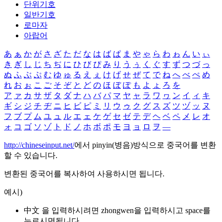
단위기호
일반기호
로마자
아랍어
あ
ぁ
か
が
さ
ざ
た
だ
な
は
ば
ぱ
ま
や
ゃ
ら
わ
ゎ
ん
い
ぃ
き
ぎ
し
じ
ち
ぢ
に
ひ
び
ぴ
み
り
う
ぅ
く
ぐ
す
ず
つ
づ
っ
ぬ
ふ
ぶ
ぷ
む
ゆ
ゅ
る
え
ぇ
け
げ
せ
ぜ
て
で
ね
へ
べ
ぺ
め
れ
お
ぉ
こ
ご
そ
ぞ
と
ど
の
ほ
ぼ
ぽ
も
よ
ょ
ろ
を
ア
ァ
カ
サ
ザ
タ
ダ
ナ
ハ
バ
パ
マ
ヤ
ャ
ラ
ワ
ヮ
ン
イ
ィ
キ
ギ
シ
ジ
チ
ヂ
ニ
ヒ
ビ
ピ
ミ
リ
ウ
ゥ
ク
グ
ス
ズ
ツ
ヅ
ッ
ヌ
フ
ブ
プ
ム
ユ
ュ
ル
エ
ェ
ケ
ゲ
セ
ゼ
テ
デ
ヘ
ベ
ペ
メ
レ
オ
ォ
コ
ゴ
ソ
ゾ
ト
ド
ノ
ホ
ボ
ポ
モ
ヨ
ョ
ロ
ヲ
―
http://chineseinput.net/
에서 pinyin(병음)방식으로 중국어를 변환
할 수 있습니다.
변환된 중국어를 복사하여 사용하시면 됩니다.
예시)
中文 을 입력하시려면
zhongwen
을 입력하시고 space를
누르시면됩니다.