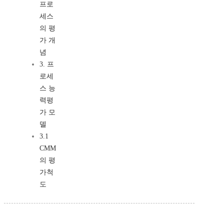
프로
세스
의 평
가 개
념
3. 프
로세
스 능
력평
가 모
델
3.1
CMM
의 평
가척
도