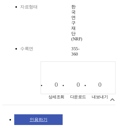
자료형태
한
국
연
구
재
단
(NRF)
수록면
355-
360
0
0
0
상세조회
다운로드
내보내기
인용하기