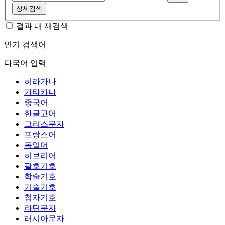
상세검색
결과 내 재검색
인기 검색어
다국어 입력
히라가나
가타카나
중국어
한글고어
그리스문자
프랑스어
독일어
히브리어
괄호기호
학술기호
기술기호
첨자기호
라틴문자
러시아문자