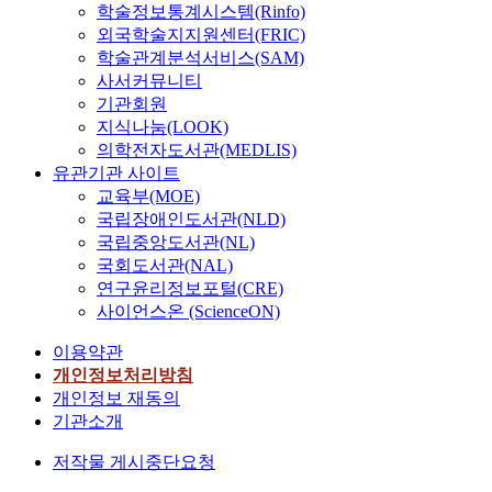
학술정보통계시스템(Rinfo)
외국학술지지원센터(FRIC)
학술관계분석서비스(SAM)
사서커뮤니티
기관회원
지식나눔(LOOK)
의학전자도서관(MEDLIS)
유관기관 사이트
교육부(MOE)
국립장애인도서관(NLD)
국립중앙도서관(NL)
국회도서관(NAL)
연구윤리정보포털(CRE)
사이언스온 (ScienceON)
이용약관
개인정보처리방침
개인정보 재동의
기관소개
저작물 게시중단요청