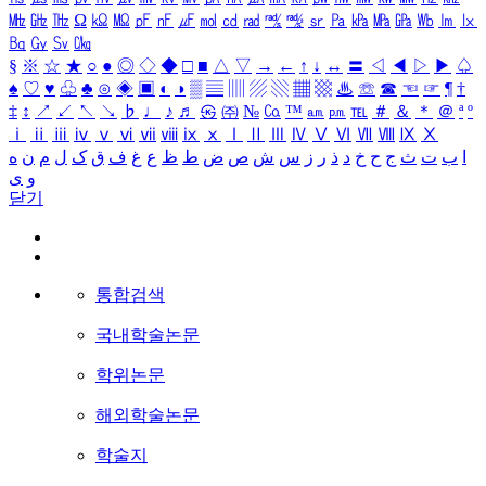
㎒
㎓
㎔
Ω
㏀
㏁
㎊
㎋
㎌
㏖
㏅
㎭
㎮
㎯
㏛
㎩
㎪
㎫
㎬
㏝
㏐
㏓
㏃
㏉
㏜
㏆
§
※
☆
★
○
●
◎
◇
◆
□
■
△
▽
→
←
↑
↓
↔
〓
◁
◀
▷
▶
♤
♠
♡
♥
♧
♣
⊙
◈
▣
◐
◑
▒
▤
▥
▨
▧
▦
▩
♨
☏
☎
☜
☞
¶
†
‡
↕
↗
↙
↖
↘
♭
♩
♪
♬
㉿
㈜
№
㏇
™
㏂
㏘
℡
＃
＆
＊
＠
ª
º
ⅰ
ⅱ
ⅲ
ⅳ
ⅴ
ⅵ
ⅶ
ⅷ
ⅸ
ⅹ
Ⅰ
Ⅱ
Ⅲ
Ⅳ
Ⅴ
Ⅵ
Ⅶ
Ⅷ
Ⅸ
Ⅹ
ا
ب
ت
ث
ج
ح
خ
د
ذ
ر
ز
س
ش
ص
ض
ط
ظ
ع
غ
ف
ق
ک
ل
م
ن
ه
و
ی
닫기
통합검색
국내학술논문
학위논문
해외학술논문
학술지