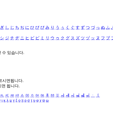
ぎ
し
じ
ち
ぢ
に
ひ
び
ぴ
み
り
う
ぅ
く
ぐ
す
ず
つ
づ
っ
ぬ
ふ
シ
ジ
チ
ヂ
ニ
ヒ
ビ
ピ
ミ
リ
ウ
ゥ
ク
グ
ス
ズ
ツ
ヅ
ッ
ヌ
フ
ブ
할 수 있습니다.
누르시면됩니다.
시면 됩니다.
ㅻ
ㅼ
ㅽ
ㅾ
ㅿ
ㆀ
ㆁ
ㆂ
ㆃ
ㆄ
ㆅ
ㆆ
ㆇ
ㆈ
ㆉ
ㆊ
ㆋ
ㆌ
ㆍ
ㆎ
θ
ι
κ
λ
μ
ν
ξ
ο
π
ρ
σ
τ
υ
φ
χ
ψ
ω