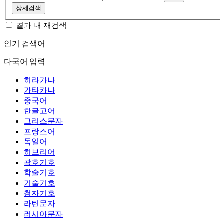
상세검색
결과 내 재검색
인기 검색어
다국어 입력
히라가나
가타카나
중국어
한글고어
그리스문자
프랑스어
독일어
히브리어
괄호기호
학술기호
기술기호
첨자기호
라틴문자
러시아문자