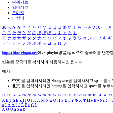
단위기호
일반기호
로마자
아랍어
あ
ぁ
か
が
さ
ざ
た
だ
な
は
ば
ぱ
ま
や
ゃ
ら
わ
ゎ
ん
い
ぃ
き
こ
ご
そ
ぞ
と
ど
の
ほ
ぼ
ぽ
も
よ
ょ
ろ
を
ア
ァ
カ
サ
ザ
タ
ダ
ナ
ハ
バ
パ
マ
ヤ
ャ
ラ
ワ
ヮ
ン
イ
ィ
キ
ギ
ソ
ゾ
ト
ド
ノ
ホ
ボ
ポ
モ
ヨ
ョ
ロ
ヲ
―
http://chineseinput.net/
에서 pinyin(병음)방식으로 중국어를 변환
변환된 중국어를 복사하여 사용하시면 됩니다.
예시)
中文 을 입력하시려면
zhongwen
을 입력하시고 space를
北京 을 입력하시려면
beijing
을 입력하시고 space를 누르
ㅥ
ㅦ
ㅧ
ㅨ
ㅩ
ㅪ
ㅫ
ㅬ
ㅭ
ㅮ
ㅯ
ㅰ
ㅱ
ㅲ
ㅳ
ㅴ
ㅵ
ㅶ
ㅷ
ㅸ
ㅹ
ㅺ
Α
Β
Γ
Δ
Ε
Ζ
Η
Θ
Ι
Κ
Λ
Μ
Ν
Ξ
Ο
Π
Ρ
Σ
Τ
Υ
Φ
Χ
Ψ
Ω
α
β
γ
δ
ε
ζ
η
á
à
Á
À
é
è
É
È
ç
Ç
ê
Ä
Ö
Ü
ä
ö
ü
ß