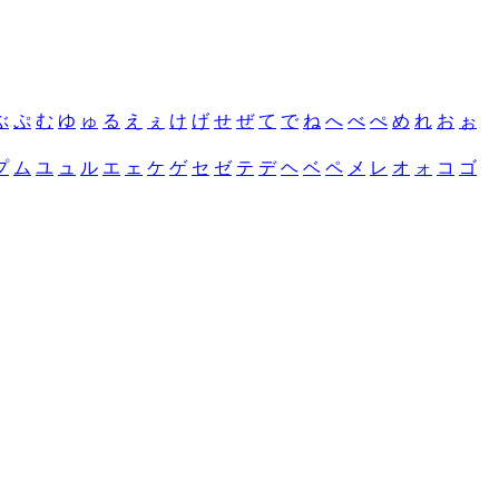
ぶ
ぷ
む
ゆ
ゅ
る
え
ぇ
け
げ
せ
ぜ
て
で
ね
へ
べ
ぺ
め
れ
お
ぉ
プ
ム
ユ
ュ
ル
エ
ェ
ケ
ゲ
セ
ゼ
テ
デ
ヘ
ベ
ペ
メ
レ
オ
ォ
コ
ゴ