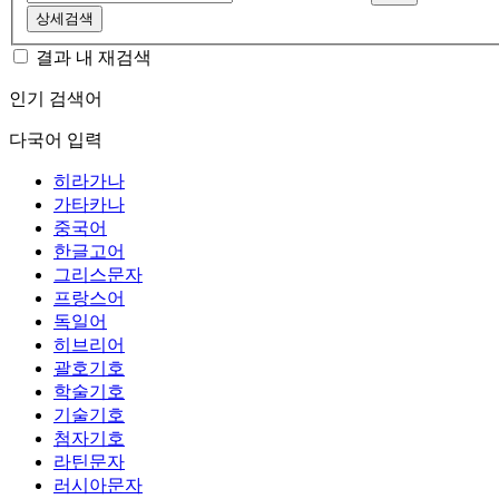
상세검색
결과 내 재검색
인기 검색어
다국어 입력
히라가나
가타카나
중국어
한글고어
그리스문자
프랑스어
독일어
히브리어
괄호기호
학술기호
기술기호
첨자기호
라틴문자
러시아문자