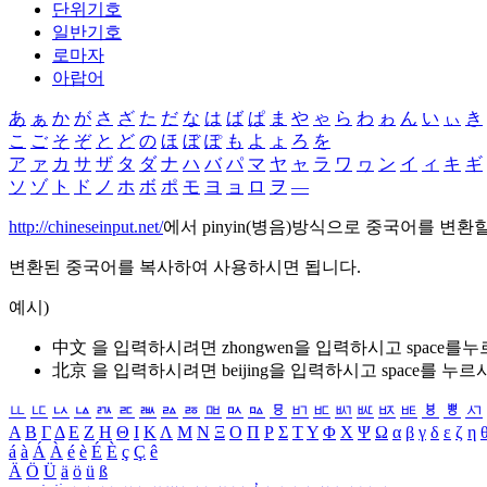
단위기호
일반기호
로마자
아랍어
あ
ぁ
か
が
さ
ざ
た
だ
な
は
ば
ぱ
ま
や
ゃ
ら
わ
ゎ
ん
い
ぃ
き
こ
ご
そ
ぞ
と
ど
の
ほ
ぼ
ぽ
も
よ
ょ
ろ
を
ア
ァ
カ
サ
ザ
タ
ダ
ナ
ハ
バ
パ
マ
ヤ
ャ
ラ
ワ
ヮ
ン
イ
ィ
キ
ギ
ソ
ゾ
ト
ド
ノ
ホ
ボ
ポ
モ
ヨ
ョ
ロ
ヲ
―
http://chineseinput.net/
에서 pinyin(병음)방식으로 중국어를 변환
변환된 중국어를 복사하여 사용하시면 됩니다.
예시)
中文 을 입력하시려면
zhongwen
을 입력하시고 space를
北京 을 입력하시려면
beijing
을 입력하시고 space를 누르
ㅥ
ㅦ
ㅧ
ㅨ
ㅩ
ㅪ
ㅫ
ㅬ
ㅭ
ㅮ
ㅯ
ㅰ
ㅱ
ㅲ
ㅳ
ㅴ
ㅵ
ㅶ
ㅷ
ㅸ
ㅹ
ㅺ
Α
Β
Γ
Δ
Ε
Ζ
Η
Θ
Ι
Κ
Λ
Μ
Ν
Ξ
Ο
Π
Ρ
Σ
Τ
Υ
Φ
Χ
Ψ
Ω
α
β
γ
δ
ε
ζ
η
á
à
Á
À
é
è
É
È
ç
Ç
ê
Ä
Ö
Ü
ä
ö
ü
ß