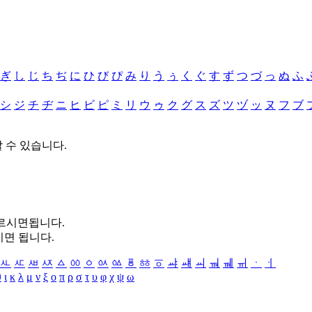
ぎ
し
じ
ち
ぢ
に
ひ
び
ぴ
み
り
う
ぅ
く
ぐ
す
ず
つ
づ
っ
ぬ
ふ
シ
ジ
チ
ヂ
ニ
ヒ
ビ
ピ
ミ
リ
ウ
ゥ
ク
グ
ス
ズ
ツ
ヅ
ッ
ヌ
フ
ブ
할 수 있습니다.
누르시면됩니다.
시면 됩니다.
ㅻ
ㅼ
ㅽ
ㅾ
ㅿ
ㆀ
ㆁ
ㆂ
ㆃ
ㆄ
ㆅ
ㆆ
ㆇ
ㆈ
ㆉ
ㆊ
ㆋ
ㆌ
ㆍ
ㆎ
θ
ι
κ
λ
μ
ν
ξ
ο
π
ρ
σ
τ
υ
φ
χ
ψ
ω