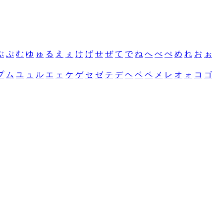
ぶ
ぷ
む
ゆ
ゅ
る
え
ぇ
け
げ
せ
ぜ
て
で
ね
へ
べ
ぺ
め
れ
お
ぉ
プ
ム
ユ
ュ
ル
エ
ェ
ケ
ゲ
セ
ゼ
テ
デ
ヘ
ベ
ペ
メ
レ
オ
ォ
コ
ゴ