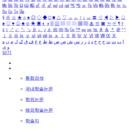
㎒
㎓
㎔
Ω
㏀
㏁
㎊
㎋
㎌
㏖
㏅
㎭
㎮
㎯
㏛
㎩
㎪
㎫
㎬
㏝
㏐
㏓
㏃
㏉
㏜
㏆
§
※
☆
★
○
●
◎
◇
◆
□
■
△
▽
→
←
↑
↓
↔
〓
◁
◀
▷
▶
♤
♠
♡
♥
♧
♣
⊙
◈
▣
◐
◑
▒
▤
▥
▨
▧
▦
▩
♨
☏
☎
☜
☞
¶
†
‡
↕
↗
↙
↖
↘
♭
♩
♪
♬
㉿
㈜
№
㏇
™
㏂
㏘
℡
＃
＆
＊
＠
ª
º
ⅰ
ⅱ
ⅲ
ⅳ
ⅴ
ⅵ
ⅶ
ⅷ
ⅸ
ⅹ
Ⅰ
Ⅱ
Ⅲ
Ⅳ
Ⅴ
Ⅵ
Ⅶ
Ⅷ
Ⅸ
Ⅹ
ا
ب
ت
ث
ج
ح
خ
د
ذ
ر
ز
س
ش
ص
ض
ط
ظ
ع
غ
ف
ق
ک
ل
م
ن
ه
و
ی
닫기
통합검색
국내학술논문
학위논문
해외학술논문
학술지