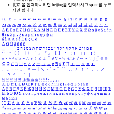
北京 을 입력하시려면
beijing
을 입력하시고 space를 누르
시면 됩니다.
ㅥ
ㅦ
ㅧ
ㅨ
ㅩ
ㅪ
ㅫ
ㅬ
ㅭ
ㅮ
ㅯ
ㅰ
ㅱ
ㅲ
ㅳ
ㅴ
ㅵ
ㅶ
ㅷ
ㅸ
ㅹ
ㅺ
ㅻ
ㅼ
ㅽ
ㅾ
ㅿ
ㆀ
ㆁ
ㆂ
ㆃ
ㆄ
ㆅ
ㆆ
ㆇ
ㆈ
ㆉ
ㆊ
ㆋ
ㆌ
ㆍ
ㆎ
Α
Β
Γ
Δ
Ε
Ζ
Η
Θ
Ι
Κ
Λ
Μ
Ν
Ξ
Ο
Π
Ρ
Σ
Τ
Υ
Φ
Χ
Ψ
Ω
α
β
γ
δ
ε
ζ
η
θ
ι
κ
λ
μ
ν
ξ
ο
π
ρ
σ
τ
υ
φ
χ
ψ
ω
á
à
Á
À
é
è
É
È
ç
Ç
ê
Ä
Ö
Ü
ä
ö
ü
ß
ְ
ֳ
ֲ
ֱ
ָ
ַ
ֵ
ֶ
ִ
ֹ
ּ
ֻ
ׂ
ׁ
ּ
ב
ה
נ
מ
צ
ת
ץ
ש
ד
ג
כ
ע
י
ח
ל
ך
ף
ק
ר
א
ט
ו
ן
ם
פ
‘
’
“
”
〔
〕
〈
〉
「
」
『
』
【
】
＂
（
）
［
］
｛
｝
±
×
÷
≠
≤
≥
∞
∴
♂
♀
∠
⊥
⌒
∂
∇
≡
≒
≪
≫
√
∽
∝
∵
∫
∬
∈
∋
⊆
⊇
⊂
⊃
∪
∩
∧
∨
￢
⇒
⇔
∀
∃
∮
∑
∏
＋
－
＜
＝
＞
、
。
·
‥
…
¨
〃
―
∥
＼
∼
´
～
ˇ
˘
˝
˚
˙
¸
˛
¡
¿
ː
！
＇
，
．
／
：
；
？
＾
＿
｀
｜
½
⅓
⅔
¼
¾
⅛
⅜
⅝
⅞
¹
²
³
⁴
ⁿ
₁
₂
₃
₄
Æ
Ð
Ħ
Ĳ
Ł
Ø
Œ
Þ
Ŧ
Ŋ
æ
đ
ð
ħ
ı
ĳ
ĸ
ŀ
ł
ø
œ
ß
þ
ŧ
ŋ
ŉ
А
Б
В
Г
Д
Е
Ё
Ж
З
И
Й
К
Л
М
Н
О
П
Р
С
Т
У
Ф
Х
Ц
Ч
Ш
Щ
Ъ
Ы
Ь
Э
Ю
Я
а
б
в
г
д
е
ё
ж
з
и
й
к
л
м
н
о
п
р
с
т
у
ф
х
ц
ч
ш
щ
ъ
ы
ь
э
ю
я
′
″
℃
Å
￠
￡
￥
¤
℉
‰
＄
％
Ｆ
￦
㎕
㎖
㎗
ℓ
㎘
㏄
㎣
㎤
㎥
㎦
㎙
㎚
㎛
㎜
㎝
㎞
㎟
㎠
㎡
㎢
㏊
㎍
㎎
㎏
㏏
㎈
㎉
㏈
㎧
㎨
㎰
㎱
㎲
㎳
㎴
㎵
㎶
㎷
㎸
㎹
㎀
㎁
㎂
㎃
㎄
㎺
㎻
㎽
㎾
㎿
㎐
㎑