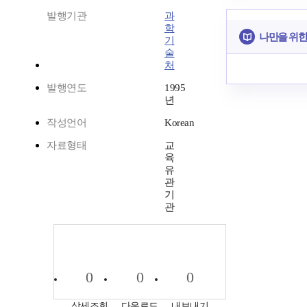
발행기관
과
학
나만을 위한
기
술
처
발행연도
1995
년
작성언어
Korean
자료형태
교
육
유
관
기
관
0
0
0
상세조회
다운로드
내보내기