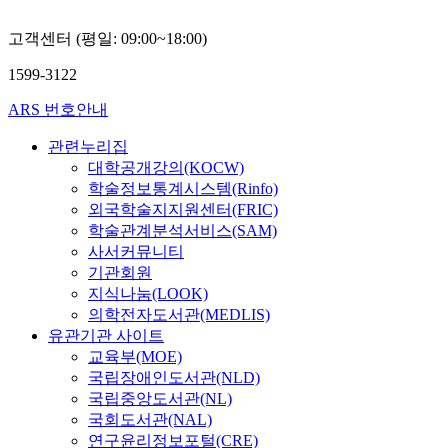
고객센터 (평일: 09:00~18:00)
1599-3122
ARS 번호안내
관련누리집
대학공개강의(KOCW)
학술정보통계시스템(Rinfo)
외국학술지지원센터(FRIC)
학술관계분석서비스(SAM)
사서커뮤니티
기관회원
지식나눔(LOOK)
의학전자도서관(MEDLIS)
유관기관 사이트
교육부(MOE)
국립장애인도서관(NLD)
국립중앙도서관(NL)
국회도서관(NAL)
연구윤리정보포털(CRE)