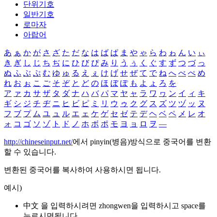
단위기호
일반기호
로마자
아랍어
あ
ぁ
か
が
さ
ざ
た
だ
な
は
ば
ぱ
ま
や
ゃ
ら
わ
ゎ
ん
い
ぃ
き
ぎ
し
じ
ち
ぢ
に
ひ
び
ぴ
み
り
う
ぅ
く
ぐ
す
ず
つ
づ
っ
ぬ
ふ
ぶ
ぷ
む
ゆ
ゅ
る
え
ぇ
け
げ
せ
ぜ
て
で
ね
へ
べ
ぺ
め
れ
お
ぉ
こ
ご
そ
ぞ
と
ど
の
ほ
ぼ
ぽ
も
よ
ょ
ろ
を
ア
ァ
カ
サ
ザ
タ
ダ
ナ
ハ
バ
パ
マ
ヤ
ャ
ラ
ワ
ヮ
ン
イ
ィ
キ
ギ
シ
ジ
チ
ヂ
ニ
ヒ
ビ
ピ
ミ
リ
ウ
ゥ
ク
グ
ス
ズ
ツ
ヅ
ッ
ヌ
フ
ブ
プ
ム
ユ
ュ
ル
エ
ェ
ケ
ゲ
セ
ゼ
テ
デ
ヘ
ベ
ペ
メ
レ
オ
ォ
コ
ゴ
ソ
ゾ
ト
ド
ノ
ホ
ボ
ポ
モ
ヨ
ョ
ロ
ヲ
―
http://chineseinput.net/
에서 pinyin(병음)방식으로 중국어를 변환
할 수 있습니다.
변환된 중국어를 복사하여 사용하시면 됩니다.
예시)
中文 을 입력하시려면
zhongwen
을 입력하시고 space를
누르시면됩니다.