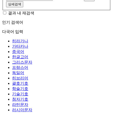
상세검색
결과 내 재검색
인기 검색어
다국어 입력
히라가나
가타카나
중국어
한글고어
그리스문자
프랑스어
독일어
히브리어
괄호기호
학술기호
기술기호
첨자기호
라틴문자
러시아문자