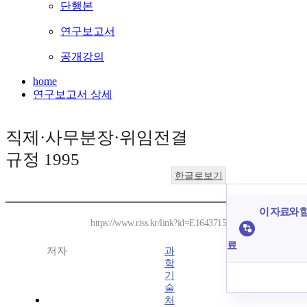
단행본
연구보고서
공개강의
home
연구보고서 상세
직제·사무분장·위임전결
규정 1995
한글로보기
이 자료와 함
https://www.riss.kr/link?id=E1643715
료
저자
과
학
기
술
처