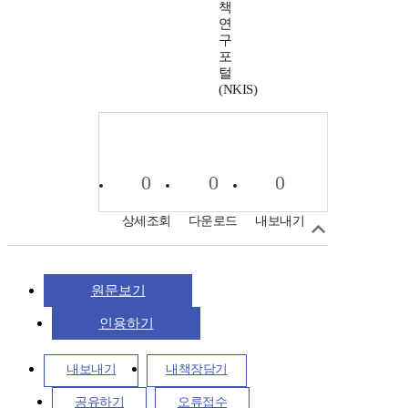
책
연
구
포
털
(NKIS)
0
0
0
상세조회
다운로드
내보내기
원문보기
인용하기
내보내기
내책장담기
공유하기
오류접수