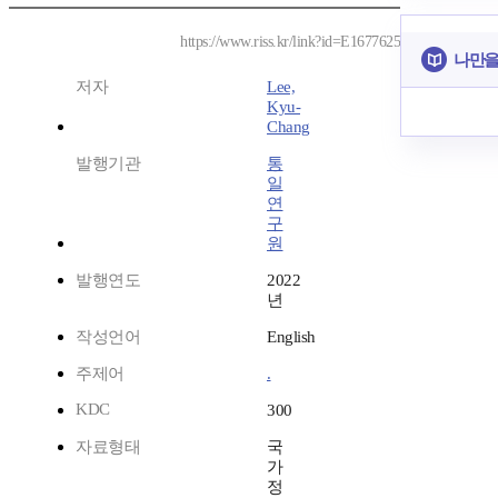
https://www.riss.kr/link?id=E1677625
나만을
저자
Lee,
Kyu-
Chang
발행기관
통
일
연
구
원
발행연도
2022
년
작성언어
English
주제어
.
KDC
300
자료형태
국
가
정