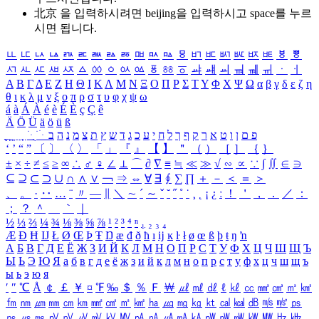
北京 을 입력하시려면
beijing
을 입력하시고 space를 누르
시면 됩니다.
ㅥ
ㅦ
ㅧ
ㅨ
ㅩ
ㅪ
ㅫ
ㅬ
ㅭ
ㅮ
ㅯ
ㅰ
ㅱ
ㅲ
ㅳ
ㅴ
ㅵ
ㅶ
ㅷ
ㅸ
ㅹ
ㅺ
ㅻ
ㅼ
ㅽ
ㅾ
ㅿ
ㆀ
ㆁ
ㆂ
ㆃ
ㆄ
ㆅ
ㆆ
ㆇ
ㆈ
ㆉ
ㆊ
ㆋ
ㆌ
ㆍ
ㆎ
Α
Β
Γ
Δ
Ε
Ζ
Η
Θ
Ι
Κ
Λ
Μ
Ν
Ξ
Ο
Π
Ρ
Σ
Τ
Υ
Φ
Χ
Ψ
Ω
α
β
γ
δ
ε
ζ
η
θ
ι
κ
λ
μ
ν
ξ
ο
π
ρ
σ
τ
υ
φ
χ
ψ
ω
á
à
Á
À
é
è
É
È
ç
Ç
ê
Ä
Ö
Ü
ä
ö
ü
ß
ְ
ֳ
ֲ
ֱ
ָ
ַ
ֵ
ֶ
ִ
ֹ
ּ
ֻ
ׂ
ׁ
ּ
ב
ה
נ
מ
צ
ת
ץ
ש
ד
ג
כ
ע
י
ח
ל
ך
ף
ק
ר
א
ט
ו
ן
ם
פ
‘
’
“
”
〔
〕
〈
〉
「
」
『
』
【
】
＂
（
）
［
］
｛
｝
±
×
÷
≠
≤
≥
∞
∴
♂
♀
∠
⊥
⌒
∂
∇
≡
≒
≪
≫
√
∽
∝
∵
∫
∬
∈
∋
⊆
⊇
⊂
⊃
∪
∩
∧
∨
￢
⇒
⇔
∀
∃
∮
∑
∏
＋
－
＜
＝
＞
、
。
·
‥
…
¨
〃
―
∥
＼
∼
´
～
ˇ
˘
˝
˚
˙
¸
˛
¡
¿
ː
！
＇
，
．
／
：
；
？
＾
＿
｀
｜
½
⅓
⅔
¼
¾
⅛
⅜
⅝
⅞
¹
²
³
⁴
ⁿ
₁
₂
₃
₄
Æ
Ð
Ħ
Ĳ
Ł
Ø
Œ
Þ
Ŧ
Ŋ
æ
đ
ð
ħ
ı
ĳ
ĸ
ŀ
ł
ø
œ
ß
þ
ŧ
ŋ
ŉ
А
Б
В
Г
Д
Е
Ё
Ж
З
И
Й
К
Л
М
Н
О
П
Р
С
Т
У
Ф
Х
Ц
Ч
Ш
Щ
Ъ
Ы
Ь
Э
Ю
Я
а
б
в
г
д
е
ё
ж
з
и
й
к
л
м
н
о
п
р
с
т
у
ф
х
ц
ч
ш
щ
ъ
ы
ь
э
ю
я
′
″
℃
Å
￠
￡
￥
¤
℉
‰
＄
％
Ｆ
￦
㎕
㎖
㎗
ℓ
㎘
㏄
㎣
㎤
㎥
㎦
㎙
㎚
㎛
㎜
㎝
㎞
㎟
㎠
㎡
㎢
㏊
㎍
㎎
㎏
㏏
㎈
㎉
㏈
㎧
㎨
㎰
㎱
㎲
㎳
㎴
㎵
㎶
㎷
㎸
㎹
㎀
㎁
㎂
㎃
㎄
㎺
㎻
㎽
㎾
㎿
㎐
㎑