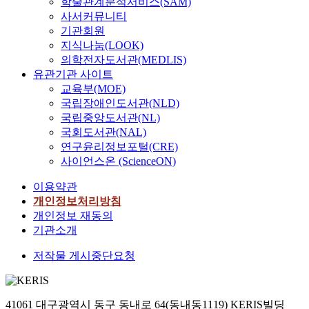
학술관계분석서비스(SAM)
사서커뮤니티
기관회원
지식나눔(LOOK)
의학전자도서관(MEDLIS)
유관기관 사이트
교육부(MOE)
국립장애인도서관(NLD)
국립중앙도서관(NL)
국회도서관(NAL)
연구윤리정보포털(CRE)
사이언스온 (ScienceON)
이용약관
개인정보처리방침
개인정보 재동의
기관소개
저작물 게시중단요청
41061 대구광역시 동구 동내로 64(동내동1119) KERIS빌딩