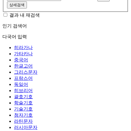
상세검색
결과 내 재검색
인기 검색어
다국어 입력
히라가나
가타카나
중국어
한글고어
그리스문자
프랑스어
독일어
히브리어
괄호기호
학술기호
기술기호
첨자기호
라틴문자
러시아문자