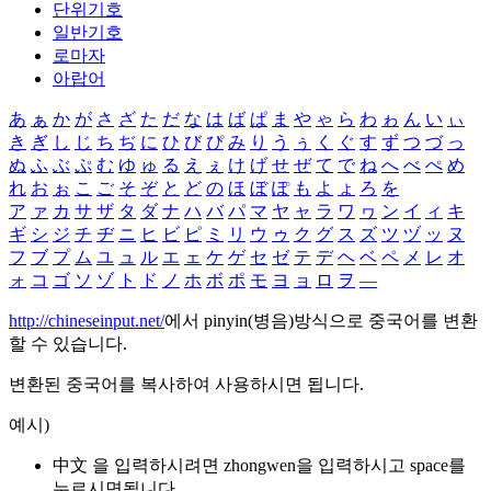
단위기호
일반기호
로마자
아랍어
あ
ぁ
か
が
さ
ざ
た
だ
な
は
ば
ぱ
ま
や
ゃ
ら
わ
ゎ
ん
い
ぃ
き
ぎ
し
じ
ち
ぢ
に
ひ
び
ぴ
み
り
う
ぅ
く
ぐ
す
ず
つ
づ
っ
ぬ
ふ
ぶ
ぷ
む
ゆ
ゅ
る
え
ぇ
け
げ
せ
ぜ
て
で
ね
へ
べ
ぺ
め
れ
お
ぉ
こ
ご
そ
ぞ
と
ど
の
ほ
ぼ
ぽ
も
よ
ょ
ろ
を
ア
ァ
カ
サ
ザ
タ
ダ
ナ
ハ
バ
パ
マ
ヤ
ャ
ラ
ワ
ヮ
ン
イ
ィ
キ
ギ
シ
ジ
チ
ヂ
ニ
ヒ
ビ
ピ
ミ
リ
ウ
ゥ
ク
グ
ス
ズ
ツ
ヅ
ッ
ヌ
フ
ブ
プ
ム
ユ
ュ
ル
エ
ェ
ケ
ゲ
セ
ゼ
テ
デ
ヘ
ベ
ペ
メ
レ
オ
ォ
コ
ゴ
ソ
ゾ
ト
ド
ノ
ホ
ボ
ポ
モ
ヨ
ョ
ロ
ヲ
―
http://chineseinput.net/
에서 pinyin(병음)방식으로 중국어를 변환
할 수 있습니다.
변환된 중국어를 복사하여 사용하시면 됩니다.
예시)
中文 을 입력하시려면
zhongwen
을 입력하시고 space를
누르시면됩니다.