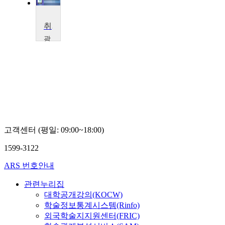
취 . 창업 역량강화(21)
광
주
여
자
대
학
교
손
진
아
고객센터 (평일: 09:00~18:00)
1599-3122
ARS 번호안내
관련누리집
대학공개강의(KOCW)
학술정보통계시스템(Rinfo)
외국학술지지원센터(FRIC)