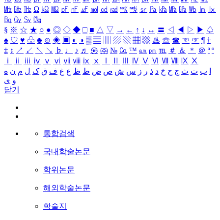
㎒
㎓
㎔
Ω
㏀
㏁
㎊
㎋
㎌
㏖
㏅
㎭
㎮
㎯
㏛
㎩
㎪
㎫
㎬
㏝
㏐
㏓
㏃
㏉
㏜
㏆
§
※
☆
★
○
●
◎
◇
◆
□
■
△
▽
→
←
↑
↓
↔
〓
◁
◀
▷
▶
♤
♠
♡
♥
♧
♣
⊙
◈
▣
◐
◑
▒
▤
▥
▨
▧
▦
▩
♨
☏
☎
☜
☞
¶
†
‡
↕
↗
↙
↖
↘
♭
♩
♪
♬
㉿
㈜
№
㏇
™
㏂
㏘
℡
＃
＆
＊
＠
ª
º
ⅰ
ⅱ
ⅲ
ⅳ
ⅴ
ⅵ
ⅶ
ⅷ
ⅸ
ⅹ
Ⅰ
Ⅱ
Ⅲ
Ⅳ
Ⅴ
Ⅵ
Ⅶ
Ⅷ
Ⅸ
Ⅹ
ا
ب
ت
ث
ج
ح
خ
د
ذ
ر
ز
س
ش
ص
ض
ط
ظ
ع
غ
ف
ق
ک
ل
م
ن
ه
و
ی
닫기
통합검색
국내학술논문
학위논문
해외학술논문
학술지