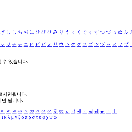
ぎ
し
じ
ち
ぢ
に
ひ
び
ぴ
み
り
う
ぅ
く
ぐ
す
ず
つ
づ
っ
ぬ
ふ
シ
ジ
チ
ヂ
ニ
ヒ
ビ
ピ
ミ
リ
ウ
ゥ
ク
グ
ス
ズ
ツ
ヅ
ッ
ヌ
フ
ブ
할 수 있습니다.
누르시면됩니다.
시면 됩니다.
ㅻ
ㅼ
ㅽ
ㅾ
ㅿ
ㆀ
ㆁ
ㆂ
ㆃ
ㆄ
ㆅ
ㆆ
ㆇ
ㆈ
ㆉ
ㆊ
ㆋ
ㆌ
ㆍ
ㆎ
θ
ι
κ
λ
μ
ν
ξ
ο
π
ρ
σ
τ
υ
φ
χ
ψ
ω