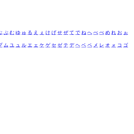
ぶ
ぷ
む
ゆ
ゅ
る
え
ぇ
け
げ
せ
ぜ
て
で
ね
へ
べ
ぺ
め
れ
お
ぉ
プ
ム
ユ
ュ
ル
エ
ェ
ケ
ゲ
セ
ゼ
テ
デ
ヘ
ベ
ペ
メ
レ
オ
ォ
コ
ゴ