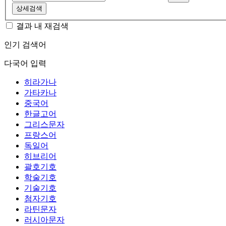
상세검색
결과 내 재검색
인기 검색어
다국어 입력
히라가나
가타카나
중국어
한글고어
그리스문자
프랑스어
독일어
히브리어
괄호기호
학술기호
기술기호
첨자기호
라틴문자
러시아문자