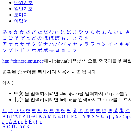
단위기호
일반기호
로마자
아랍어
あ
ぁ
か
が
さ
ざ
た
だ
な
は
ば
ぱ
ま
や
ゃ
ら
わ
ゎ
ん
い
ぃ
き
こ
ご
そ
ぞ
と
ど
の
ほ
ぼ
ぽ
も
よ
ょ
ろ
を
ア
ァ
カ
サ
ザ
タ
ダ
ナ
ハ
バ
パ
マ
ヤ
ャ
ラ
ワ
ヮ
ン
イ
ィ
キ
ギ
ソ
ゾ
ト
ド
ノ
ホ
ボ
ポ
モ
ヨ
ョ
ロ
ヲ
―
http://chineseinput.net/
에서 pinyin(병음)방식으로 중국어를 변환
변환된 중국어를 복사하여 사용하시면 됩니다.
예시)
中文 을 입력하시려면
zhongwen
을 입력하시고 space를
北京 을 입력하시려면
beijing
을 입력하시고 space를 누르
ㅥ
ㅦ
ㅧ
ㅨ
ㅩ
ㅪ
ㅫ
ㅬ
ㅭ
ㅮ
ㅯ
ㅰ
ㅱ
ㅲ
ㅳ
ㅴ
ㅵ
ㅶ
ㅷ
ㅸ
ㅹ
ㅺ
Α
Β
Γ
Δ
Ε
Ζ
Η
Θ
Ι
Κ
Λ
Μ
Ν
Ξ
Ο
Π
Ρ
Σ
Τ
Υ
Φ
Χ
Ψ
Ω
α
β
γ
δ
ε
ζ
η
á
à
Á
À
é
è
É
È
ç
Ç
ê
Ä
Ö
Ü
ä
ö
ü
ß