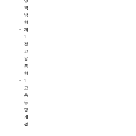
정
책
방
향
제
1
절
고
용
동
향
1.
고
용
동
향
개
괄