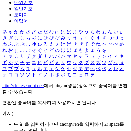
단위기호
일반기호
로마자
아랍어
あ
ぁ
か
が
さ
ざ
た
だ
な
は
ば
ぱ
ま
や
ゃ
ら
わ
ゎ
ん
い
ぃ
き
ぎ
し
じ
ち
ぢ
に
ひ
び
ぴ
み
り
う
ぅ
く
ぐ
す
ず
つ
づ
っ
ぬ
ふ
ぶ
ぷ
む
ゆ
ゅ
る
え
ぇ
け
げ
せ
ぜ
て
で
ね
へ
べ
ぺ
め
れ
お
ぉ
こ
ご
そ
ぞ
と
ど
の
ほ
ぼ
ぽ
も
よ
ょ
ろ
を
ア
ァ
カ
サ
ザ
タ
ダ
ナ
ハ
バ
パ
マ
ヤ
ャ
ラ
ワ
ヮ
ン
イ
ィ
キ
ギ
シ
ジ
チ
ヂ
ニ
ヒ
ビ
ピ
ミ
リ
ウ
ゥ
ク
グ
ス
ズ
ツ
ヅ
ッ
ヌ
フ
ブ
プ
ム
ユ
ュ
ル
エ
ェ
ケ
ゲ
セ
ゼ
テ
デ
ヘ
ベ
ペ
メ
レ
オ
ォ
コ
ゴ
ソ
ゾ
ト
ド
ノ
ホ
ボ
ポ
モ
ヨ
ョ
ロ
ヲ
―
http://chineseinput.net/
에서 pinyin(병음)방식으로 중국어를 변환
할 수 있습니다.
변환된 중국어를 복사하여 사용하시면 됩니다.
예시)
中文 을 입력하시려면
zhongwen
을 입력하시고 space를
누르시면됩니다.