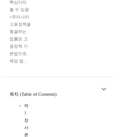
핵심이라
볼 수 있음
○우리나라
고용정책을
총괄하는
법률은 고
용정책 기
본법으로,
해당 법...
목차 (Table of Contents)
제
1
장
서
론