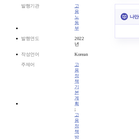
발행기관
고
용
나만
노
동
부
발행연도
2022
년
작성언어
Korean
주제어
고
용
정
책
기
본
계
획
;
고
용
정
책
방