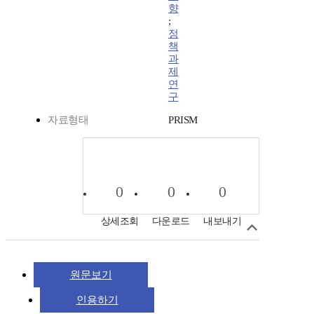
향
;
정
책
과
제
연
구
자료형태
PRISM
0
0
0
상세조회
다운로드
내보내기
원문보기
인용하기