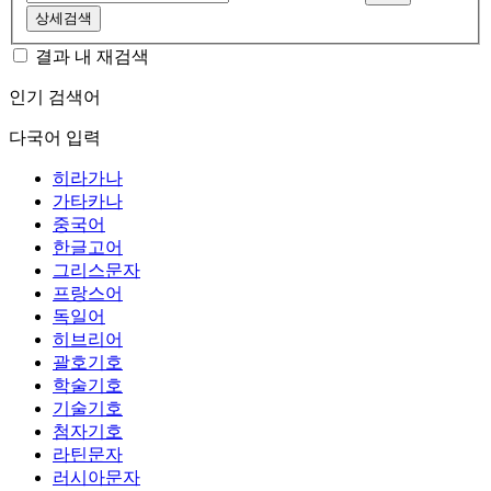
상세검색
결과 내 재검색
인기 검색어
다국어 입력
히라가나
가타카나
중국어
한글고어
그리스문자
프랑스어
독일어
히브리어
괄호기호
학술기호
기술기호
첨자기호
라틴문자
러시아문자