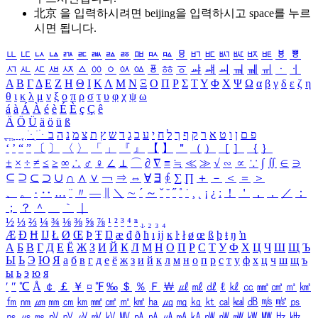
北京 을 입력하시려면
beijing
을 입력하시고 space를 누르
시면 됩니다.
ㅥ
ㅦ
ㅧ
ㅨ
ㅩ
ㅪ
ㅫ
ㅬ
ㅭ
ㅮ
ㅯ
ㅰ
ㅱ
ㅲ
ㅳ
ㅴ
ㅵ
ㅶ
ㅷ
ㅸ
ㅹ
ㅺ
ㅻ
ㅼ
ㅽ
ㅾ
ㅿ
ㆀ
ㆁ
ㆂ
ㆃ
ㆄ
ㆅ
ㆆ
ㆇ
ㆈ
ㆉ
ㆊ
ㆋ
ㆌ
ㆍ
ㆎ
Α
Β
Γ
Δ
Ε
Ζ
Η
Θ
Ι
Κ
Λ
Μ
Ν
Ξ
Ο
Π
Ρ
Σ
Τ
Υ
Φ
Χ
Ψ
Ω
α
β
γ
δ
ε
ζ
η
θ
ι
κ
λ
μ
ν
ξ
ο
π
ρ
σ
τ
υ
φ
χ
ψ
ω
á
à
Á
À
é
è
É
È
ç
Ç
ê
Ä
Ö
Ü
ä
ö
ü
ß
ְ
ֳ
ֲ
ֱ
ָ
ַ
ֵ
ֶ
ִ
ֹ
ּ
ֻ
ׂ
ׁ
ּ
ב
ה
נ
מ
צ
ת
ץ
ש
ד
ג
כ
ע
י
ח
ל
ך
ף
ק
ר
א
ט
ו
ן
ם
פ
‘
’
“
”
〔
〕
〈
〉
「
」
『
』
【
】
＂
（
）
［
］
｛
｝
±
×
÷
≠
≤
≥
∞
∴
♂
♀
∠
⊥
⌒
∂
∇
≡
≒
≪
≫
√
∽
∝
∵
∫
∬
∈
∋
⊆
⊇
⊂
⊃
∪
∩
∧
∨
￢
⇒
⇔
∀
∃
∮
∑
∏
＋
－
＜
＝
＞
、
。
·
‥
…
¨
〃
―
∥
＼
∼
´
～
ˇ
˘
˝
˚
˙
¸
˛
¡
¿
ː
！
＇
，
．
／
：
；
？
＾
＿
｀
｜
½
⅓
⅔
¼
¾
⅛
⅜
⅝
⅞
¹
²
³
⁴
ⁿ
₁
₂
₃
₄
Æ
Ð
Ħ
Ĳ
Ł
Ø
Œ
Þ
Ŧ
Ŋ
æ
đ
ð
ħ
ı
ĳ
ĸ
ŀ
ł
ø
œ
ß
þ
ŧ
ŋ
ŉ
А
Б
В
Г
Д
Е
Ё
Ж
З
И
Й
К
Л
М
Н
О
П
Р
С
Т
У
Ф
Х
Ц
Ч
Ш
Щ
Ъ
Ы
Ь
Э
Ю
Я
а
б
в
г
д
е
ё
ж
з
и
й
к
л
м
н
о
п
р
с
т
у
ф
х
ц
ч
ш
щ
ъ
ы
ь
э
ю
я
′
″
℃
Å
￠
￡
￥
¤
℉
‰
＄
％
Ｆ
￦
㎕
㎖
㎗
ℓ
㎘
㏄
㎣
㎤
㎥
㎦
㎙
㎚
㎛
㎜
㎝
㎞
㎟
㎠
㎡
㎢
㏊
㎍
㎎
㎏
㏏
㎈
㎉
㏈
㎧
㎨
㎰
㎱
㎲
㎳
㎴
㎵
㎶
㎷
㎸
㎹
㎀
㎁
㎂
㎃
㎄
㎺
㎻
㎽
㎾
㎿
㎐
㎑