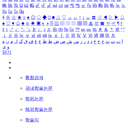
㎒
㎓
㎔
Ω
㏀
㏁
㎊
㎋
㎌
㏖
㏅
㎭
㎮
㎯
㏛
㎩
㎪
㎫
㎬
㏝
㏐
㏓
㏃
㏉
㏜
㏆
§
※
☆
★
○
●
◎
◇
◆
□
■
△
▽
→
←
↑
↓
↔
〓
◁
◀
▷
▶
♤
♠
♡
♥
♧
♣
⊙
◈
▣
◐
◑
▒
▤
▥
▨
▧
▦
▩
♨
☏
☎
☜
☞
¶
†
‡
↕
↗
↙
↖
↘
♭
♩
♪
♬
㉿
㈜
№
㏇
™
㏂
㏘
℡
＃
＆
＊
＠
ª
º
ⅰ
ⅱ
ⅲ
ⅳ
ⅴ
ⅵ
ⅶ
ⅷ
ⅸ
ⅹ
Ⅰ
Ⅱ
Ⅲ
Ⅳ
Ⅴ
Ⅵ
Ⅶ
Ⅷ
Ⅸ
Ⅹ
ا
ب
ت
ث
ج
ح
خ
د
ذ
ر
ز
س
ش
ص
ض
ط
ظ
ع
غ
ف
ق
ک
ل
م
ن
ه
و
ی
닫기
통합검색
국내학술논문
학위논문
해외학술논문
학술지