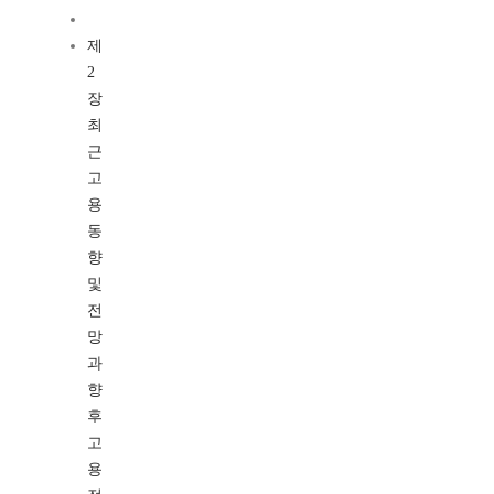
제
2
장
최
근
고
용
동
향
및
전
망
과
향
후
고
용