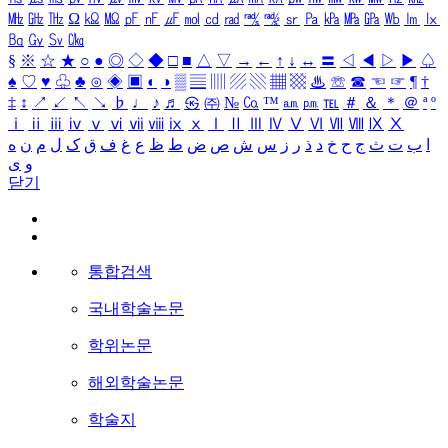
㎒
㎓
㎔
Ω
㏀
㏁
㎊
㎋
㎌
㏖
㏅
㎭
㎮
㎯
㏛
㎩
㎪
㎫
㎬
㏝
㏐
㏓
㏃
㏉
㏜
㏆
§
※
☆
★
○
●
◎
◇
◆
□
■
△
▽
→
←
↑
↓
↔
〓
◁
◀
▷
▶
♤
♠
♡
♥
♧
♣
⊙
◈
▣
◐
◑
▒
▤
▥
▨
▧
▦
▩
♨
☏
☎
☜
☞
¶
†
‡
↕
↗
↙
↖
↘
♭
♩
♪
♬
㉿
㈜
№
㏇
™
㏂
㏘
℡
＃
＆
＊
＠
ª
º
ⅰ
ⅱ
ⅲ
ⅳ
ⅴ
ⅵ
ⅶ
ⅷ
ⅸ
ⅹ
Ⅰ
Ⅱ
Ⅲ
Ⅳ
Ⅴ
Ⅵ
Ⅶ
Ⅷ
Ⅸ
Ⅹ
ا
ب
ت
ث
ج
ح
خ
د
ذ
ر
ز
س
ش
ص
ض
ط
ظ
ع
غ
ف
ق
ک
ل
م
ن
ه
و
ی
닫기
통합검색
국내학술논문
학위논문
해외학술논문
학술지