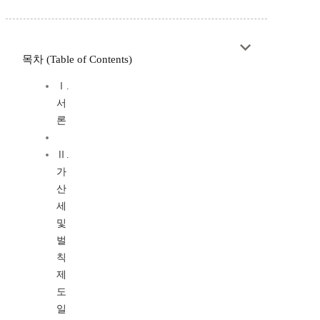
목차 (Table of Contents)
Ⅰ.
서
론
Ⅱ.
가
산
세
및
벌
칙
제
도
일