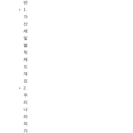
반
1.
가
산
세
및
벌
칙
제
도
개
요
2.
우
리
나
라
의
가