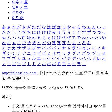
단위기호
일반기호
로마자
아랍어
あ
ぁ
か
が
さ
ざ
た
だ
な
は
ば
ぱ
ま
や
ゃ
ら
わ
ゎ
ん
い
ぃ
き
ぎ
し
じ
ち
ぢ
に
ひ
び
ぴ
み
り
う
ぅ
く
ぐ
す
ず
つ
づ
っ
ぬ
ふ
ぶ
ぷ
む
ゆ
ゅ
る
え
ぇ
け
げ
せ
ぜ
て
で
ね
へ
べ
ぺ
め
れ
お
ぉ
こ
ご
そ
ぞ
と
ど
の
ほ
ぼ
ぽ
も
よ
ょ
ろ
を
ア
ァ
カ
サ
ザ
タ
ダ
ナ
ハ
バ
パ
マ
ヤ
ャ
ラ
ワ
ヮ
ン
イ
ィ
キ
ギ
シ
ジ
チ
ヂ
ニ
ヒ
ビ
ピ
ミ
リ
ウ
ゥ
ク
グ
ス
ズ
ツ
ヅ
ッ
ヌ
フ
ブ
プ
ム
ユ
ュ
ル
エ
ェ
ケ
ゲ
セ
ゼ
テ
デ
ヘ
ベ
ペ
メ
レ
オ
ォ
コ
ゴ
ソ
ゾ
ト
ド
ノ
ホ
ボ
ポ
モ
ヨ
ョ
ロ
ヲ
―
http://chineseinput.net/
에서 pinyin(병음)방식으로 중국어를 변환
할 수 있습니다.
변환된 중국어를 복사하여 사용하시면 됩니다.
예시)
中文 을 입력하시려면
zhongwen
을 입력하시고 space를
누르시면됩니다.