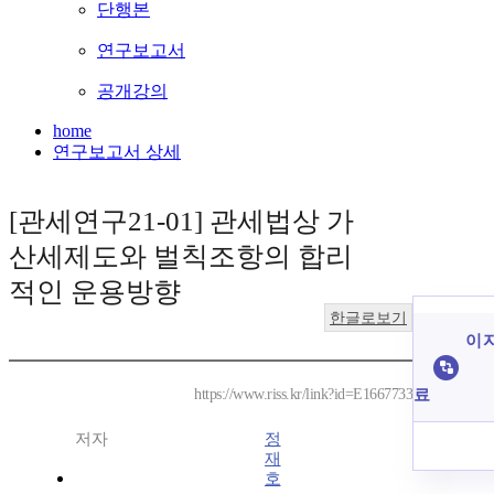
단행본
연구보고서
공개강의
home
연구보고서 상세
[관세연구21-01] 관세법상 가
산세제도와 벌칙조항의 합리
적인 운용방향
한글로보기
이 
료
https://www.riss.kr/link?id=E1667733
저자
정
재
호