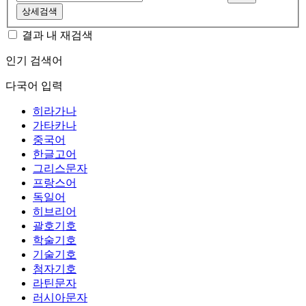
상세검색
결과 내 재검색
인기 검색어
다국어 입력
히라가나
가타카나
중국어
한글고어
그리스문자
프랑스어
독일어
히브리어
괄호기호
학술기호
기술기호
첨자기호
라틴문자
러시아문자