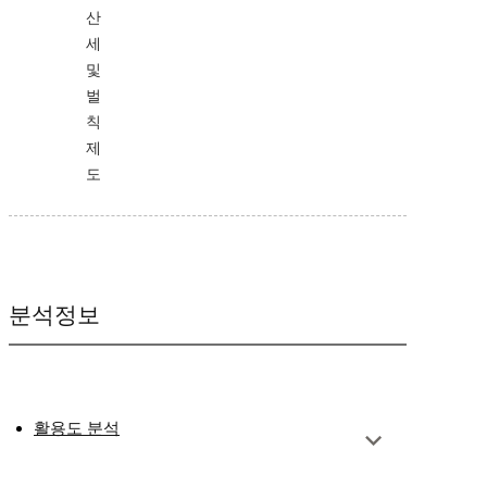
산
세
및
벌
칙
제
도
분석정보
활용도 분석