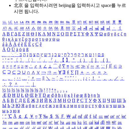
北京 을 입력하시려면
beijing
을 입력하시고 space를 누르
시면 됩니다.
ㅥ
ㅦ
ㅧ
ㅨ
ㅩ
ㅪ
ㅫ
ㅬ
ㅭ
ㅮ
ㅯ
ㅰ
ㅱ
ㅲ
ㅳ
ㅴ
ㅵ
ㅶ
ㅷ
ㅸ
ㅹ
ㅺ
ㅻ
ㅼ
ㅽ
ㅾ
ㅿ
ㆀ
ㆁ
ㆂ
ㆃ
ㆄ
ㆅ
ㆆ
ㆇ
ㆈ
ㆉ
ㆊ
ㆋ
ㆌ
ㆍ
ㆎ
Α
Β
Γ
Δ
Ε
Ζ
Η
Θ
Ι
Κ
Λ
Μ
Ν
Ξ
Ο
Π
Ρ
Σ
Τ
Υ
Φ
Χ
Ψ
Ω
α
β
γ
δ
ε
ζ
η
θ
ι
κ
λ
μ
ν
ξ
ο
π
ρ
σ
τ
υ
φ
χ
ψ
ω
á
à
Á
À
é
è
É
È
ç
Ç
ê
Ä
Ö
Ü
ä
ö
ü
ß
ְ
ֳ
ֲ
ֱ
ָ
ַ
ֵ
ֶ
ִ
ֹ
ּ
ֻ
ׂ
ׁ
ּ
ב
ה
נ
מ
צ
ת
ץ
ש
ד
ג
כ
ע
י
ח
ל
ך
ף
ק
ר
א
ט
ו
ן
ם
פ
‘
’
“
”
〔
〕
〈
〉
「
」
『
』
【
】
＂
（
）
［
］
｛
｝
±
×
÷
≠
≤
≥
∞
∴
♂
♀
∠
⊥
⌒
∂
∇
≡
≒
≪
≫
√
∽
∝
∵
∫
∬
∈
∋
⊆
⊇
⊂
⊃
∪
∩
∧
∨
￢
⇒
⇔
∀
∃
∮
∑
∏
＋
－
＜
＝
＞
、
。
·
‥
…
¨
〃
―
∥
＼
∼
´
～
ˇ
˘
˝
˚
˙
¸
˛
¡
¿
ː
！
＇
，
．
／
：
；
？
＾
＿
｀
｜
½
⅓
⅔
¼
¾
⅛
⅜
⅝
⅞
¹
²
³
⁴
ⁿ
₁
₂
₃
₄
Æ
Ð
Ħ
Ĳ
Ł
Ø
Œ
Þ
Ŧ
Ŋ
æ
đ
ð
ħ
ı
ĳ
ĸ
ŀ
ł
ø
œ
ß
þ
ŧ
ŋ
ŉ
А
Б
В
Г
Д
Е
Ё
Ж
З
И
Й
К
Л
М
Н
О
П
Р
С
Т
У
Ф
Х
Ц
Ч
Ш
Щ
Ъ
Ы
Ь
Э
Ю
Я
а
б
в
г
д
е
ё
ж
з
и
й
к
л
м
н
о
п
р
с
т
у
ф
х
ц
ч
ш
щ
ъ
ы
ь
э
ю
я
′
″
℃
Å
￠
￡
￥
¤
℉
‰
＄
％
Ｆ
￦
㎕
㎖
㎗
ℓ
㎘
㏄
㎣
㎤
㎥
㎦
㎙
㎚
㎛
㎜
㎝
㎞
㎟
㎠
㎡
㎢
㏊
㎍
㎎
㎏
㏏
㎈
㎉
㏈
㎧
㎨
㎰
㎱
㎲
㎳
㎴
㎵
㎶
㎷
㎸
㎹
㎀
㎁
㎂
㎃
㎄
㎺
㎻
㎽
㎾
㎿
㎐
㎑