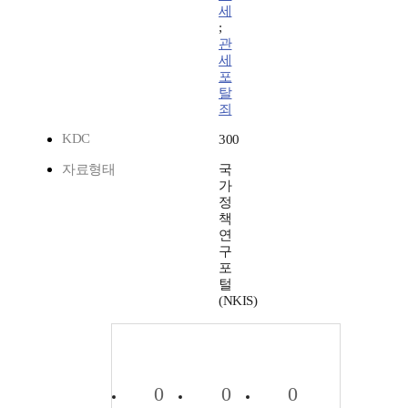
세
;
관
세
포
탈
죄
KDC
300
자료형태
국
가
정
책
연
구
포
털
(NKIS)
0
0
0