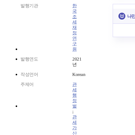
발행기관
한
국
나만
조
세
재
정
연
구
원
발행연도
2021
년
작성언어
Korean
주제어
관
세
행
정
벌
;
관
세
가
산