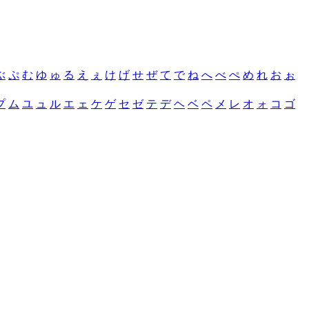
ぶ
ぷ
む
ゆ
ゅ
る
え
ぇ
け
げ
せ
ぜ
て
で
ね
へ
べ
ぺ
め
れ
お
ぉ
プ
ム
ユ
ュ
ル
エ
ェ
ケ
ゲ
セ
ゼ
テ
デ
ヘ
ベ
ペ
メ
レ
オ
ォ
コ
ゴ