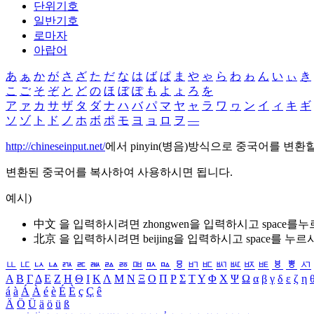
단위기호
일반기호
로마자
아랍어
あ
ぁ
か
が
さ
ざ
た
だ
な
は
ば
ぱ
ま
や
ゃ
ら
わ
ゎ
ん
い
ぃ
き
こ
ご
そ
ぞ
と
ど
の
ほ
ぼ
ぽ
も
よ
ょ
ろ
を
ア
ァ
カ
サ
ザ
タ
ダ
ナ
ハ
バ
パ
マ
ヤ
ャ
ラ
ワ
ヮ
ン
イ
ィ
キ
ギ
ソ
ゾ
ト
ド
ノ
ホ
ボ
ポ
モ
ヨ
ョ
ロ
ヲ
―
http://chineseinput.net/
에서 pinyin(병음)방식으로 중국어를 변환
변환된 중국어를 복사하여 사용하시면 됩니다.
예시)
中文 을 입력하시려면
zhongwen
을 입력하시고 space를
北京 을 입력하시려면
beijing
을 입력하시고 space를 누르
ㅥ
ㅦ
ㅧ
ㅨ
ㅩ
ㅪ
ㅫ
ㅬ
ㅭ
ㅮ
ㅯ
ㅰ
ㅱ
ㅲ
ㅳ
ㅴ
ㅵ
ㅶ
ㅷ
ㅸ
ㅹ
ㅺ
Α
Β
Γ
Δ
Ε
Ζ
Η
Θ
Ι
Κ
Λ
Μ
Ν
Ξ
Ο
Π
Ρ
Σ
Τ
Υ
Φ
Χ
Ψ
Ω
α
β
γ
δ
ε
ζ
η
á
à
Á
À
é
è
É
È
ç
Ç
ê
Ä
Ö
Ü
ä
ö
ü
ß