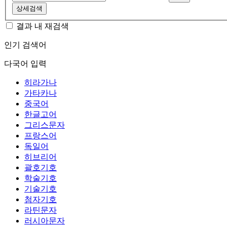
상세검색
결과 내 재검색
인기 검색어
다국어 입력
히라가나
가타카나
중국어
한글고어
그리스문자
프랑스어
독일어
히브리어
괄호기호
학술기호
기술기호
첨자기호
라틴문자
러시아문자