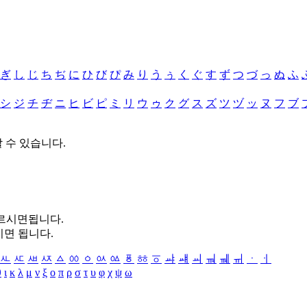
ぎ
し
じ
ち
ぢ
に
ひ
び
ぴ
み
り
う
ぅ
く
ぐ
す
ず
つ
づ
っ
ぬ
ふ
シ
ジ
チ
ヂ
ニ
ヒ
ビ
ピ
ミ
リ
ウ
ゥ
ク
グ
ス
ズ
ツ
ヅ
ッ
ヌ
フ
ブ
할 수 있습니다.
누르시면됩니다.
시면 됩니다.
ㅻ
ㅼ
ㅽ
ㅾ
ㅿ
ㆀ
ㆁ
ㆂ
ㆃ
ㆄ
ㆅ
ㆆ
ㆇ
ㆈ
ㆉ
ㆊ
ㆋ
ㆌ
ㆍ
ㆎ
θ
ι
κ
λ
μ
ν
ξ
ο
π
ρ
σ
τ
υ
φ
χ
ψ
ω