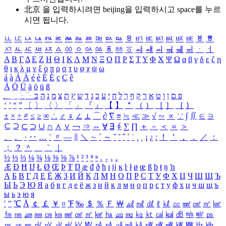
北京 을 입력하시려면
beijing
을 입력하시고 space를 누르
시면 됩니다.
ㅥ
ㅦ
ㅧ
ㅨ
ㅩ
ㅪ
ㅫ
ㅬ
ㅭ
ㅮ
ㅯ
ㅰ
ㅱ
ㅲ
ㅳ
ㅴ
ㅵ
ㅶ
ㅷ
ㅸ
ㅹ
ㅺ
ㅻ
ㅼ
ㅽ
ㅾ
ㅿ
ㆀ
ㆁ
ㆂ
ㆃ
ㆄ
ㆅ
ㆆ
ㆇ
ㆈ
ㆉ
ㆊ
ㆋ
ㆌ
ㆍ
ㆎ
Α
Β
Γ
Δ
Ε
Ζ
Η
Θ
Ι
Κ
Λ
Μ
Ν
Ξ
Ο
Π
Ρ
Σ
Τ
Υ
Φ
Χ
Ψ
Ω
α
β
γ
δ
ε
ζ
η
θ
ι
κ
λ
μ
ν
ξ
ο
π
ρ
σ
τ
υ
φ
χ
ψ
ω
á
à
Á
À
é
è
É
È
ç
Ç
ê
Ä
Ö
Ü
ä
ö
ü
ß
ְ
ֳ
ֲ
ֱ
ָ
ַ
ֵ
ֶ
ִ
ֹ
ּ
ֻ
ׂ
ׁ
ּ
ב
ה
נ
מ
צ
ת
ץ
ש
ד
ג
כ
ע
י
ח
ל
ך
ף
ק
ר
א
ט
ו
ן
ם
פ
‘
’
“
”
〔
〕
〈
〉
「
」
『
』
【
】
＂
（
）
［
］
｛
｝
±
×
÷
≠
≤
≥
∞
∴
♂
♀
∠
⊥
⌒
∂
∇
≡
≒
≪
≫
√
∽
∝
∵
∫
∬
∈
∋
⊆
⊇
⊂
⊃
∪
∩
∧
∨
￢
⇒
⇔
∀
∃
∮
∑
∏
＋
－
＜
＝
＞
、
。
·
‥
…
¨
〃
―
∥
＼
∼
´
～
ˇ
˘
˝
˚
˙
¸
˛
¡
¿
ː
！
＇
，
．
／
：
；
？
＾
＿
｀
｜
½
⅓
⅔
¼
¾
⅛
⅜
⅝
⅞
¹
²
³
⁴
ⁿ
₁
₂
₃
₄
Æ
Ð
Ħ
Ĳ
Ł
Ø
Œ
Þ
Ŧ
Ŋ
æ
đ
ð
ħ
ı
ĳ
ĸ
ŀ
ł
ø
œ
ß
þ
ŧ
ŋ
ŉ
А
Б
В
Г
Д
Е
Ё
Ж
З
И
Й
К
Л
М
Н
О
П
Р
С
Т
У
Ф
Х
Ц
Ч
Ш
Щ
Ъ
Ы
Ь
Э
Ю
Я
а
б
в
г
д
е
ё
ж
з
и
й
к
л
м
н
о
п
р
с
т
у
ф
х
ц
ч
ш
щ
ъ
ы
ь
э
ю
я
′
″
℃
Å
￠
￡
￥
¤
℉
‰
＄
％
Ｆ
￦
㎕
㎖
㎗
ℓ
㎘
㏄
㎣
㎤
㎥
㎦
㎙
㎚
㎛
㎜
㎝
㎞
㎟
㎠
㎡
㎢
㏊
㎍
㎎
㎏
㏏
㎈
㎉
㏈
㎧
㎨
㎰
㎱
㎲
㎳
㎴
㎵
㎶
㎷
㎸
㎹
㎀
㎁
㎂
㎃
㎄
㎺
㎻
㎽
㎾
㎿
㎐
㎑