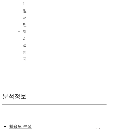
1
절
서
언
제
2
절
영
국
분석정보
활용도 분석