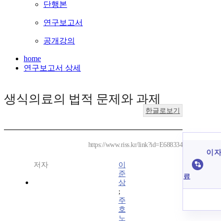
단행본
연구보고서
공개강의
home
연구보고서 상세
생식의료의 법적 문제와 과제
한글로보기
https://www.riss.kr/link?id=E688334
이 자
저자
이
준
료
상
;
주
호
노