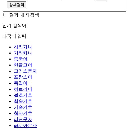
상세검색
결과 내 재검색
인기 검색어
다국어 입력
히라가나
가타카나
중국어
한글고어
그리스문자
프랑스어
독일어
히브리어
괄호기호
학술기호
기술기호
첨자기호
라틴문자
러시아문자