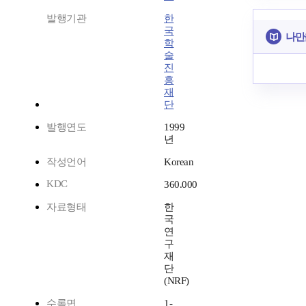
발행기관
한
국
나만
학
술
진
흥
재
단
발행연도
1999
년
작성언어
Korean
KDC
360.000
자료형태
한
국
연
구
재
단
(NRF)
수록면
1-