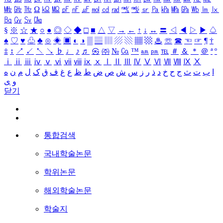
㎒
㎓
㎔
Ω
㏀
㏁
㎊
㎋
㎌
㏖
㏅
㎭
㎮
㎯
㏛
㎩
㎪
㎫
㎬
㏝
㏐
㏓
㏃
㏉
㏜
㏆
§
※
☆
★
○
●
◎
◇
◆
□
■
△
▽
→
←
↑
↓
↔
〓
◁
◀
▷
▶
♤
♠
♡
♥
♧
♣
⊙
◈
▣
◐
◑
▒
▤
▥
▨
▧
▦
▩
♨
☏
☎
☜
☞
¶
†
‡
↕
↗
↙
↖
↘
♭
♩
♪
♬
㉿
㈜
№
㏇
™
㏂
㏘
℡
＃
＆
＊
＠
ª
º
ⅰ
ⅱ
ⅲ
ⅳ
ⅴ
ⅵ
ⅶ
ⅷ
ⅸ
ⅹ
Ⅰ
Ⅱ
Ⅲ
Ⅳ
Ⅴ
Ⅵ
Ⅶ
Ⅷ
Ⅸ
Ⅹ
ا
ب
ت
ث
ج
ح
خ
د
ذ
ر
ز
س
ش
ص
ض
ط
ظ
ع
غ
ف
ق
ک
ل
م
ن
ه
و
ی
닫기
통합검색
국내학술논문
학위논문
해외학술논문
학술지