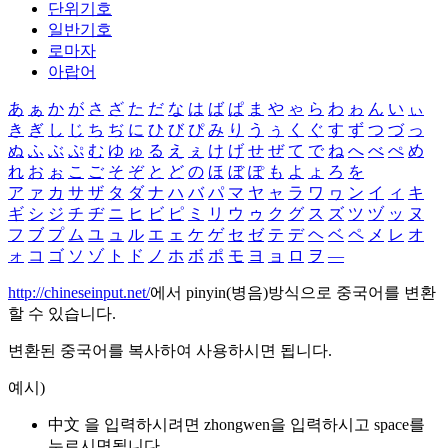
단위기호
일반기호
로마자
아랍어
あ
ぁ
か
が
さ
ざ
た
だ
な
は
ば
ぱ
ま
や
ゃ
ら
わ
ゎ
ん
い
ぃ
き
ぎ
し
じ
ち
ぢ
に
ひ
び
ぴ
み
り
う
ぅ
く
ぐ
す
ず
つ
づ
っ
ぬ
ふ
ぶ
ぷ
む
ゆ
ゅ
る
え
ぇ
け
げ
せ
ぜ
て
で
ね
へ
べ
ぺ
め
れ
お
ぉ
こ
ご
そ
ぞ
と
ど
の
ほ
ぼ
ぽ
も
よ
ょ
ろ
を
ア
ァ
カ
サ
ザ
タ
ダ
ナ
ハ
バ
パ
マ
ヤ
ャ
ラ
ワ
ヮ
ン
イ
ィ
キ
ギ
シ
ジ
チ
ヂ
ニ
ヒ
ビ
ピ
ミ
リ
ウ
ゥ
ク
グ
ス
ズ
ツ
ヅ
ッ
ヌ
フ
ブ
プ
ム
ユ
ュ
ル
エ
ェ
ケ
ゲ
セ
ゼ
テ
デ
ヘ
ベ
ペ
メ
レ
オ
ォ
コ
ゴ
ソ
ゾ
ト
ド
ノ
ホ
ボ
ポ
モ
ヨ
ョ
ロ
ヲ
―
http://chineseinput.net/
에서 pinyin(병음)방식으로 중국어를 변환
할 수 있습니다.
변환된 중국어를 복사하여 사용하시면 됩니다.
예시)
中文 을 입력하시려면
zhongwen
을 입력하시고 space를
누르시면됩니다.