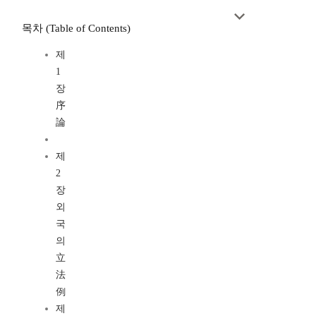
목차 (Table of Contents)
제
1
장
序
論
제
2
장
외
국
의
立
法
例
제