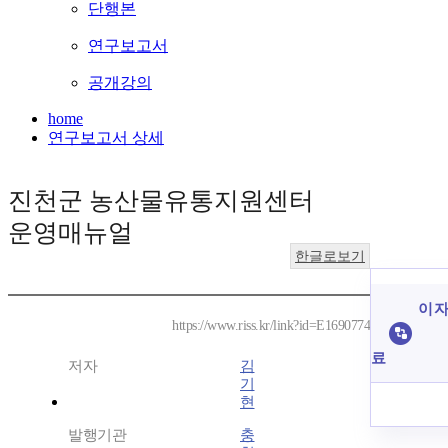
단행본
연구보고서
공개강의
home
연구보고서 상세
진천군 농산물유통지원센터
운영매뉴얼
한글로보기
이 자
https://www.riss.kr/link?id=E1690774
료
저자
김
기
현
발행기관
충