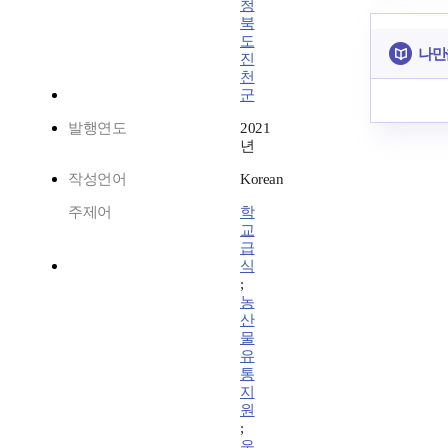
청
북
도
나만
진
천
군
발행연도
2021
년
작성언어
Korean
주제어
학
교
급
식
;
농
산
물
유
통
지
원
;
운