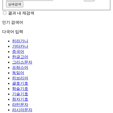
상세검색
결과 내 재검색
인기 검색어
다국어 입력
히라가나
가타카나
중국어
한글고어
그리스문자
프랑스어
독일어
히브리어
괄호기호
학술기호
기술기호
첨자기호
라틴문자
러시아문자