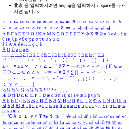
北京 을 입력하시려면
beijing
을 입력하시고 space를 누르
시면 됩니다.
ㅥ
ㅦ
ㅧ
ㅨ
ㅩ
ㅪ
ㅫ
ㅬ
ㅭ
ㅮ
ㅯ
ㅰ
ㅱ
ㅲ
ㅳ
ㅴ
ㅵ
ㅶ
ㅷ
ㅸ
ㅹ
ㅺ
ㅻ
ㅼ
ㅽ
ㅾ
ㅿ
ㆀ
ㆁ
ㆂ
ㆃ
ㆄ
ㆅ
ㆆ
ㆇ
ㆈ
ㆉ
ㆊ
ㆋ
ㆌ
ㆍ
ㆎ
Α
Β
Γ
Δ
Ε
Ζ
Η
Θ
Ι
Κ
Λ
Μ
Ν
Ξ
Ο
Π
Ρ
Σ
Τ
Υ
Φ
Χ
Ψ
Ω
α
β
γ
δ
ε
ζ
η
θ
ι
κ
λ
μ
ν
ξ
ο
π
ρ
σ
τ
υ
φ
χ
ψ
ω
á
à
Á
À
é
è
É
È
ç
Ç
ê
Ä
Ö
Ü
ä
ö
ü
ß
ְ
ֳ
ֲ
ֱ
ָ
ַ
ֵ
ֶ
ִ
ֹ
ּ
ֻ
ׂ
ׁ
ּ
ב
ה
נ
מ
צ
ת
ץ
ש
ד
ג
כ
ע
י
ח
ל
ך
ף
ק
ר
א
ט
ו
ן
ם
פ
‘
’
“
”
〔
〕
〈
〉
「
」
『
』
【
】
＂
（
）
［
］
｛
｝
±
×
÷
≠
≤
≥
∞
∴
♂
♀
∠
⊥
⌒
∂
∇
≡
≒
≪
≫
√
∽
∝
∵
∫
∬
∈
∋
⊆
⊇
⊂
⊃
∪
∩
∧
∨
￢
⇒
⇔
∀
∃
∮
∑
∏
＋
－
＜
＝
＞
、
。
·
‥
…
¨
〃
―
∥
＼
∼
´
～
ˇ
˘
˝
˚
˙
¸
˛
¡
¿
ː
！
＇
，
．
／
：
；
？
＾
＿
｀
｜
½
⅓
⅔
¼
¾
⅛
⅜
⅝
⅞
¹
²
³
⁴
ⁿ
₁
₂
₃
₄
Æ
Ð
Ħ
Ĳ
Ł
Ø
Œ
Þ
Ŧ
Ŋ
æ
đ
ð
ħ
ı
ĳ
ĸ
ŀ
ł
ø
œ
ß
þ
ŧ
ŋ
ŉ
А
Б
В
Г
Д
Е
Ё
Ж
З
И
Й
К
Л
М
Н
О
П
Р
С
Т
У
Ф
Х
Ц
Ч
Ш
Щ
Ъ
Ы
Ь
Э
Ю
Я
а
б
в
г
д
е
ё
ж
з
и
й
к
л
м
н
о
п
р
с
т
у
ф
х
ц
ч
ш
щ
ъ
ы
ь
э
ю
я
′
″
℃
Å
￠
￡
￥
¤
℉
‰
＄
％
Ｆ
￦
㎕
㎖
㎗
ℓ
㎘
㏄
㎣
㎤
㎥
㎦
㎙
㎚
㎛
㎜
㎝
㎞
㎟
㎠
㎡
㎢
㏊
㎍
㎎
㎏
㏏
㎈
㎉
㏈
㎧
㎨
㎰
㎱
㎲
㎳
㎴
㎵
㎶
㎷
㎸
㎹
㎀
㎁
㎂
㎃
㎄
㎺
㎻
㎽
㎾
㎿
㎐
㎑