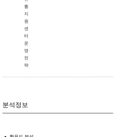
통
지
원
센
터
운
영
전
략
분석정보
활용도 분석