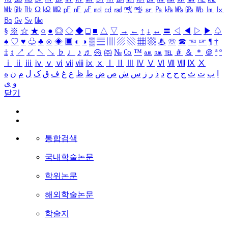
㎒
㎓
㎔
Ω
㏀
㏁
㎊
㎋
㎌
㏖
㏅
㎭
㎮
㎯
㏛
㎩
㎪
㎫
㎬
㏝
㏐
㏓
㏃
㏉
㏜
㏆
§
※
☆
★
○
●
◎
◇
◆
□
■
△
▽
→
←
↑
↓
↔
〓
◁
◀
▷
▶
♤
♠
♡
♥
♧
♣
⊙
◈
▣
◐
◑
▒
▤
▥
▨
▧
▦
▩
♨
☏
☎
☜
☞
¶
†
‡
↕
↗
↙
↖
↘
♭
♩
♪
♬
㉿
㈜
№
㏇
™
㏂
㏘
℡
＃
＆
＊
＠
ª
º
ⅰ
ⅱ
ⅲ
ⅳ
ⅴ
ⅵ
ⅶ
ⅷ
ⅸ
ⅹ
Ⅰ
Ⅱ
Ⅲ
Ⅳ
Ⅴ
Ⅵ
Ⅶ
Ⅷ
Ⅸ
Ⅹ
ا
ب
ت
ث
ج
ح
خ
د
ذ
ر
ز
س
ش
ص
ض
ط
ظ
ع
غ
ف
ق
ک
ل
م
ن
ه
و
ی
닫기
통합검색
국내학술논문
학위논문
해외학술논문
학술지