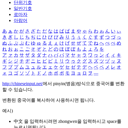
단위기호
일반기호
로마자
아랍어
あ
ぁ
か
が
さ
ざ
た
だ
な
は
ば
ぱ
ま
や
ゃ
ら
わ
ゎ
ん
い
ぃ
き
ぎ
し
じ
ち
ぢ
に
ひ
び
ぴ
み
り
う
ぅ
く
ぐ
す
ず
つ
づ
っ
ぬ
ふ
ぶ
ぷ
む
ゆ
ゅ
る
え
ぇ
け
げ
せ
ぜ
て
で
ね
へ
べ
ぺ
め
れ
お
ぉ
こ
ご
そ
ぞ
と
ど
の
ほ
ぼ
ぽ
も
よ
ょ
ろ
を
ア
ァ
カ
サ
ザ
タ
ダ
ナ
ハ
バ
パ
マ
ヤ
ャ
ラ
ワ
ヮ
ン
イ
ィ
キ
ギ
シ
ジ
チ
ヂ
ニ
ヒ
ビ
ピ
ミ
リ
ウ
ゥ
ク
グ
ス
ズ
ツ
ヅ
ッ
ヌ
フ
ブ
プ
ム
ユ
ュ
ル
エ
ェ
ケ
ゲ
セ
ゼ
テ
デ
ヘ
ベ
ペ
メ
レ
オ
ォ
コ
ゴ
ソ
ゾ
ト
ド
ノ
ホ
ボ
ポ
モ
ヨ
ョ
ロ
ヲ
―
http://chineseinput.net/
에서 pinyin(병음)방식으로 중국어를 변환
할 수 있습니다.
변환된 중국어를 복사하여 사용하시면 됩니다.
예시)
中文 을 입력하시려면
zhongwen
을 입력하시고 space를
누르시면됩니다.