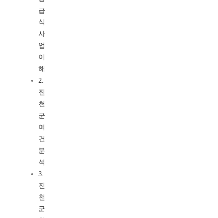
급
식
사
업
이
해
2.
진
천
군
여
건
분
석
3.
진
천
군