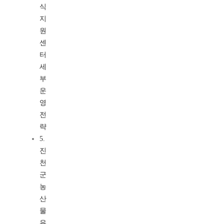
식
지
원
센
터
세
부
운
영
전
략
5.
진
천
군
농
산
물
유