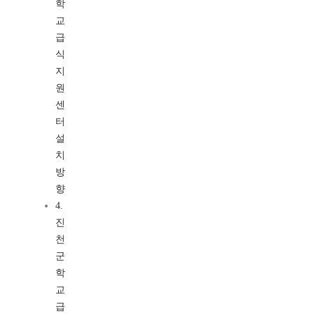
학
교
급
식
지
원
센
터
설
치
방
향
4.
진
천
군
학
교
급