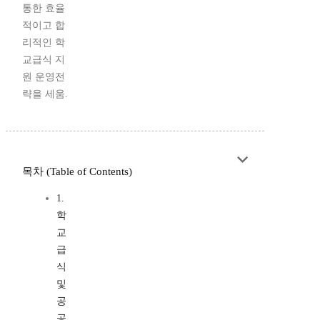
통한 효율
적이고 합
리적인 학
교급식 지
원 운영전
략을 세움.
목차 (Table of Contents)
1.
학
교
급
식
및
공
공