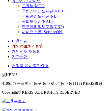
유관기관 사이트
교육부(MOE)
국립장애인도서관(NLD)
국립중앙도서관(NL)
국회도서관(NAL)
연구윤리정보포털(CRE)
사이언스온 (ScienceON)
이용약관
개인정보처리방침
개인정보 재동의
기관소개
저작물 게시중단요청
41061 대구광역시 동구 동내로 64(동내동1119) KERIS빌딩
Copyright© KERIS. ALL RIGHTS RESERVED