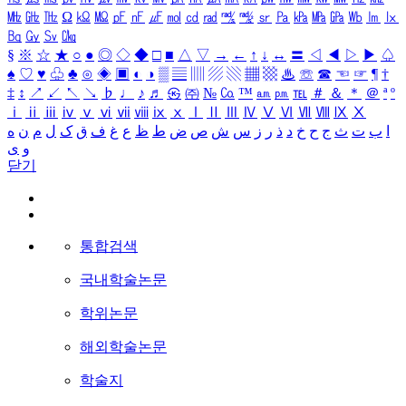
㎒
㎓
㎔
Ω
㏀
㏁
㎊
㎋
㎌
㏖
㏅
㎭
㎮
㎯
㏛
㎩
㎪
㎫
㎬
㏝
㏐
㏓
㏃
㏉
㏜
㏆
§
※
☆
★
○
●
◎
◇
◆
□
■
△
▽
→
←
↑
↓
↔
〓
◁
◀
▷
▶
♤
♠
♡
♥
♧
♣
⊙
◈
▣
◐
◑
▒
▤
▥
▨
▧
▦
▩
♨
☏
☎
☜
☞
¶
†
‡
↕
↗
↙
↖
↘
♭
♩
♪
♬
㉿
㈜
№
㏇
™
㏂
㏘
℡
＃
＆
＊
＠
ª
º
ⅰ
ⅱ
ⅲ
ⅳ
ⅴ
ⅵ
ⅶ
ⅷ
ⅸ
ⅹ
Ⅰ
Ⅱ
Ⅲ
Ⅳ
Ⅴ
Ⅵ
Ⅶ
Ⅷ
Ⅸ
Ⅹ
ا
ب
ت
ث
ج
ح
خ
د
ذ
ر
ز
س
ش
ص
ض
ط
ظ
ع
غ
ف
ق
ک
ل
م
ن
ه
و
ی
닫기
통합검색
국내학술논문
학위논문
해외학술논문
학술지