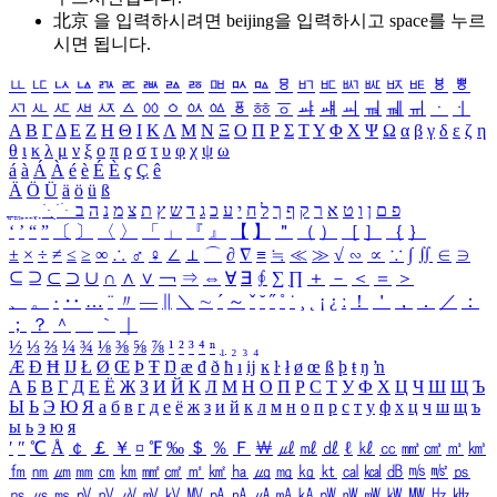
北京 을 입력하시려면
beijing
을 입력하시고 space를 누르
시면 됩니다.
ㅥ
ㅦ
ㅧ
ㅨ
ㅩ
ㅪ
ㅫ
ㅬ
ㅭ
ㅮ
ㅯ
ㅰ
ㅱ
ㅲ
ㅳ
ㅴ
ㅵ
ㅶ
ㅷ
ㅸ
ㅹ
ㅺ
ㅻ
ㅼ
ㅽ
ㅾ
ㅿ
ㆀ
ㆁ
ㆂ
ㆃ
ㆄ
ㆅ
ㆆ
ㆇ
ㆈ
ㆉ
ㆊ
ㆋ
ㆌ
ㆍ
ㆎ
Α
Β
Γ
Δ
Ε
Ζ
Η
Θ
Ι
Κ
Λ
Μ
Ν
Ξ
Ο
Π
Ρ
Σ
Τ
Υ
Φ
Χ
Ψ
Ω
α
β
γ
δ
ε
ζ
η
θ
ι
κ
λ
μ
ν
ξ
ο
π
ρ
σ
τ
υ
φ
χ
ψ
ω
á
à
Á
À
é
è
É
È
ç
Ç
ê
Ä
Ö
Ü
ä
ö
ü
ß
ְ
ֳ
ֲ
ֱ
ָ
ַ
ֵ
ֶ
ִ
ֹ
ּ
ֻ
ׂ
ׁ
ּ
ב
ה
נ
מ
צ
ת
ץ
ש
ד
ג
כ
ע
י
ח
ל
ך
ף
ק
ר
א
ט
ו
ן
ם
פ
‘
’
“
”
〔
〕
〈
〉
「
」
『
』
【
】
＂
（
）
［
］
｛
｝
±
×
÷
≠
≤
≥
∞
∴
♂
♀
∠
⊥
⌒
∂
∇
≡
≒
≪
≫
√
∽
∝
∵
∫
∬
∈
∋
⊆
⊇
⊂
⊃
∪
∩
∧
∨
￢
⇒
⇔
∀
∃
∮
∑
∏
＋
－
＜
＝
＞
、
。
·
‥
…
¨
〃
―
∥
＼
∼
´
～
ˇ
˘
˝
˚
˙
¸
˛
¡
¿
ː
！
＇
，
．
／
：
；
？
＾
＿
｀
｜
½
⅓
⅔
¼
¾
⅛
⅜
⅝
⅞
¹
²
³
⁴
ⁿ
₁
₂
₃
₄
Æ
Ð
Ħ
Ĳ
Ł
Ø
Œ
Þ
Ŧ
Ŋ
æ
đ
ð
ħ
ı
ĳ
ĸ
ŀ
ł
ø
œ
ß
þ
ŧ
ŋ
ŉ
А
Б
В
Г
Д
Е
Ё
Ж
З
И
Й
К
Л
М
Н
О
П
Р
С
Т
У
Ф
Х
Ц
Ч
Ш
Щ
Ъ
Ы
Ь
Э
Ю
Я
а
б
в
г
д
е
ё
ж
з
и
й
к
л
м
н
о
п
р
с
т
у
ф
х
ц
ч
ш
щ
ъ
ы
ь
э
ю
я
′
″
℃
Å
￠
￡
￥
¤
℉
‰
＄
％
Ｆ
￦
㎕
㎖
㎗
ℓ
㎘
㏄
㎣
㎤
㎥
㎦
㎙
㎚
㎛
㎜
㎝
㎞
㎟
㎠
㎡
㎢
㏊
㎍
㎎
㎏
㏏
㎈
㎉
㏈
㎧
㎨
㎰
㎱
㎲
㎳
㎴
㎵
㎶
㎷
㎸
㎹
㎀
㎁
㎂
㎃
㎄
㎺
㎻
㎽
㎾
㎿
㎐
㎑