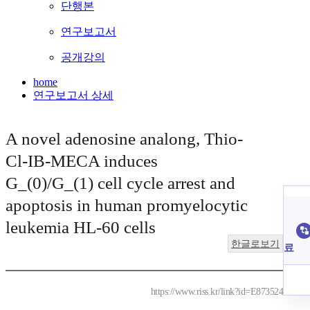
단행본
연구보고서
공개강의
home
연구보고서 상세
A novel adenosine analong, Thio-
Cl-IB-MECA induces
G_(0)/G_(1) cell cycle arrest and
apoptosis in human promyelocytic
leukemia HL-60 cells
한글로보기
료
https://www.riss.kr/link?id=E873524