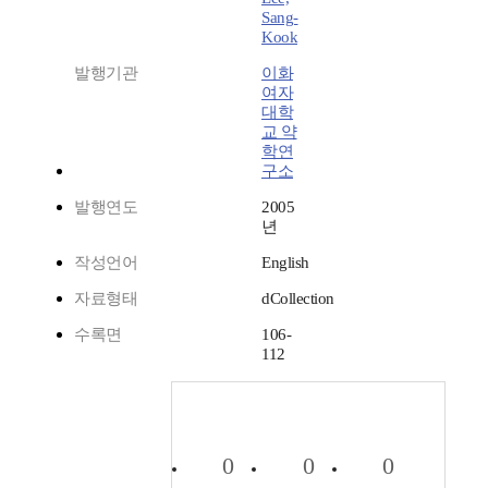
Sang-
Kook
발행기관
이화
여자
대학
교 약
학연
구소
발행연도
2005
년
작성언어
English
자료형태
dCollection
수록면
106-
112
0
0
0