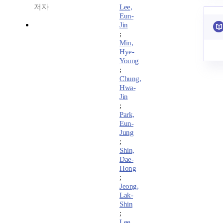
저자
Lee,
Eun-
Jin
;
Min,
Hye-
Young
;
Chung,
Hwa-
Jin
;
Park,
Eun-
Jung
;
Shin,
Dae-
Hong
;
Jeong,
Lak-
Shin
;
Lee,