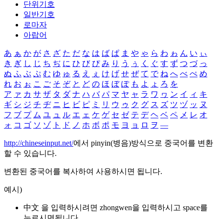
단위기호
일반기호
로마자
아랍어
あ
ぁ
か
が
さ
ざ
た
だ
な
は
ば
ぱ
ま
や
ゃ
ら
わ
ゎ
ん
い
ぃ
き
ぎ
し
じ
ち
ぢ
に
ひ
び
ぴ
み
り
う
ぅ
く
ぐ
す
ず
つ
づ
っ
ぬ
ふ
ぶ
ぷ
む
ゆ
ゅ
る
え
ぇ
け
げ
せ
ぜ
て
で
ね
へ
べ
ぺ
め
れ
お
ぉ
こ
ご
そ
ぞ
と
ど
の
ほ
ぼ
ぽ
も
よ
ょ
ろ
を
ア
ァ
カ
サ
ザ
タ
ダ
ナ
ハ
バ
パ
マ
ヤ
ャ
ラ
ワ
ヮ
ン
イ
ィ
キ
ギ
シ
ジ
チ
ヂ
ニ
ヒ
ビ
ピ
ミ
リ
ウ
ゥ
ク
グ
ス
ズ
ツ
ヅ
ッ
ヌ
フ
ブ
プ
ム
ユ
ュ
ル
エ
ェ
ケ
ゲ
セ
ゼ
テ
デ
ヘ
ベ
ペ
メ
レ
オ
ォ
コ
ゴ
ソ
ゾ
ト
ド
ノ
ホ
ボ
ポ
モ
ヨ
ョ
ロ
ヲ
―
http://chineseinput.net/
에서 pinyin(병음)방식으로 중국어를 변환
할 수 있습니다.
변환된 중국어를 복사하여 사용하시면 됩니다.
예시)
中文 을 입력하시려면
zhongwen
을 입력하시고 space를
누르시면됩니다.