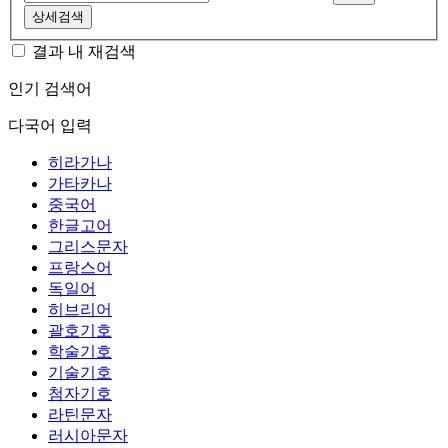
상세검색
결과 내 재검색
인기 검색어
다국어 입력
히라가나
가타카나
중국어
한글고어
그리스문자
프랑스어
독일어
히브리어
괄호기호
학술기호
기술기호
첨자기호
라틴문자
러시아문자