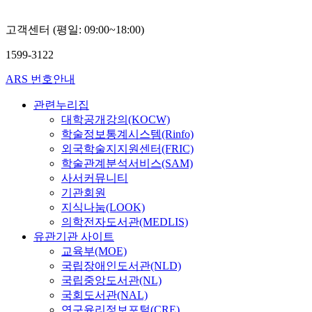
고객센터 (평일: 09:00~18:00)
1599-3122
ARS 번호안내
관련누리집
대학공개강의(KOCW)
학술정보통계시스템(Rinfo)
외국학술지지원센터(FRIC)
학술관계분석서비스(SAM)
사서커뮤니티
기관회원
지식나눔(LOOK)
의학전자도서관(MEDLIS)
유관기관 사이트
교육부(MOE)
국립장애인도서관(NLD)
국립중앙도서관(NL)
국회도서관(NAL)
연구윤리정보포털(CRE)