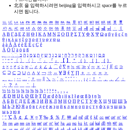
北京 을 입력하시려면
beijing
을 입력하시고 space를 누르
시면 됩니다.
ㅥ
ㅦ
ㅧ
ㅨ
ㅩ
ㅪ
ㅫ
ㅬ
ㅭ
ㅮ
ㅯ
ㅰ
ㅱ
ㅲ
ㅳ
ㅴ
ㅵ
ㅶ
ㅷ
ㅸ
ㅹ
ㅺ
ㅻ
ㅼ
ㅽ
ㅾ
ㅿ
ㆀ
ㆁ
ㆂ
ㆃ
ㆄ
ㆅ
ㆆ
ㆇ
ㆈ
ㆉ
ㆊ
ㆋ
ㆌ
ㆍ
ㆎ
Α
Β
Γ
Δ
Ε
Ζ
Η
Θ
Ι
Κ
Λ
Μ
Ν
Ξ
Ο
Π
Ρ
Σ
Τ
Υ
Φ
Χ
Ψ
Ω
α
β
γ
δ
ε
ζ
η
θ
ι
κ
λ
μ
ν
ξ
ο
π
ρ
σ
τ
υ
φ
χ
ψ
ω
á
à
Á
À
é
è
É
È
ç
Ç
ê
Ä
Ö
Ü
ä
ö
ü
ß
ְ
ֳ
ֲ
ֱ
ָ
ַ
ֵ
ֶ
ִ
ֹ
ּ
ֻ
ׂ
ׁ
ּ
ב
ה
נ
מ
צ
ת
ץ
ש
ד
ג
כ
ע
י
ח
ל
ך
ף
ק
ר
א
ט
ו
ן
ם
פ
‘
’
“
”
〔
〕
〈
〉
「
」
『
』
【
】
＂
（
）
［
］
｛
｝
±
×
÷
≠
≤
≥
∞
∴
♂
♀
∠
⊥
⌒
∂
∇
≡
≒
≪
≫
√
∽
∝
∵
∫
∬
∈
∋
⊆
⊇
⊂
⊃
∪
∩
∧
∨
￢
⇒
⇔
∀
∃
∮
∑
∏
＋
－
＜
＝
＞
、
。
·
‥
…
¨
〃
―
∥
＼
∼
´
～
ˇ
˘
˝
˚
˙
¸
˛
¡
¿
ː
！
＇
，
．
／
：
；
？
＾
＿
｀
｜
½
⅓
⅔
¼
¾
⅛
⅜
⅝
⅞
¹
²
³
⁴
ⁿ
₁
₂
₃
₄
Æ
Ð
Ħ
Ĳ
Ł
Ø
Œ
Þ
Ŧ
Ŋ
æ
đ
ð
ħ
ı
ĳ
ĸ
ŀ
ł
ø
œ
ß
þ
ŧ
ŋ
ŉ
А
Б
В
Г
Д
Е
Ё
Ж
З
И
Й
К
Л
М
Н
О
П
Р
С
Т
У
Ф
Х
Ц
Ч
Ш
Щ
Ъ
Ы
Ь
Э
Ю
Я
а
б
в
г
д
е
ё
ж
з
и
й
к
л
м
н
о
п
р
с
т
у
ф
х
ц
ч
ш
щ
ъ
ы
ь
э
ю
я
′
″
℃
Å
￠
￡
￥
¤
℉
‰
＄
％
Ｆ
￦
㎕
㎖
㎗
ℓ
㎘
㏄
㎣
㎤
㎥
㎦
㎙
㎚
㎛
㎜
㎝
㎞
㎟
㎠
㎡
㎢
㏊
㎍
㎎
㎏
㏏
㎈
㎉
㏈
㎧
㎨
㎰
㎱
㎲
㎳
㎴
㎵
㎶
㎷
㎸
㎹
㎀
㎁
㎂
㎃
㎄
㎺
㎻
㎽
㎾
㎿
㎐
㎑