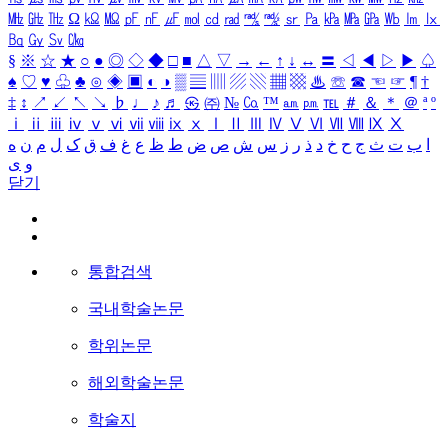
㎒
㎓
㎔
Ω
㏀
㏁
㎊
㎋
㎌
㏖
㏅
㎭
㎮
㎯
㏛
㎩
㎪
㎫
㎬
㏝
㏐
㏓
㏃
㏉
㏜
㏆
§
※
☆
★
○
●
◎
◇
◆
□
■
△
▽
→
←
↑
↓
↔
〓
◁
◀
▷
▶
♤
♠
♡
♥
♧
♣
⊙
◈
▣
◐
◑
▒
▤
▥
▨
▧
▦
▩
♨
☏
☎
☜
☞
¶
†
‡
↕
↗
↙
↖
↘
♭
♩
♪
♬
㉿
㈜
№
㏇
™
㏂
㏘
℡
＃
＆
＊
＠
ª
º
ⅰ
ⅱ
ⅲ
ⅳ
ⅴ
ⅵ
ⅶ
ⅷ
ⅸ
ⅹ
Ⅰ
Ⅱ
Ⅲ
Ⅳ
Ⅴ
Ⅵ
Ⅶ
Ⅷ
Ⅸ
Ⅹ
ا
ب
ت
ث
ج
ح
خ
د
ذ
ر
ز
س
ش
ص
ض
ط
ظ
ع
غ
ف
ق
ک
ل
م
ن
ه
و
ی
닫기
통합검색
국내학술논문
학위논문
해외학술논문
학술지