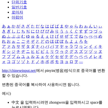
단위기호
일반기호
로마자
아랍어
あ
ぁ
か
が
さ
ざ
た
だ
な
は
ば
ぱ
ま
や
ゃ
ら
わ
ゎ
ん
い
ぃ
き
ぎ
し
じ
ち
ぢ
に
ひ
び
ぴ
み
り
う
ぅ
く
ぐ
す
ず
つ
づ
っ
ぬ
ふ
ぶ
ぷ
む
ゆ
ゅ
る
え
ぇ
け
げ
せ
ぜ
て
で
ね
へ
べ
ぺ
め
れ
お
ぉ
こ
ご
そ
ぞ
と
ど
の
ほ
ぼ
ぽ
も
よ
ょ
ろ
を
ア
ァ
カ
サ
ザ
タ
ダ
ナ
ハ
バ
パ
マ
ヤ
ャ
ラ
ワ
ヮ
ン
イ
ィ
キ
ギ
シ
ジ
チ
ヂ
ニ
ヒ
ビ
ピ
ミ
リ
ウ
ゥ
ク
グ
ス
ズ
ツ
ヅ
ッ
ヌ
フ
ブ
プ
ム
ユ
ュ
ル
エ
ェ
ケ
ゲ
セ
ゼ
テ
デ
ヘ
ベ
ペ
メ
レ
オ
ォ
コ
ゴ
ソ
ゾ
ト
ド
ノ
ホ
ボ
ポ
モ
ヨ
ョ
ロ
ヲ
―
http://chineseinput.net/
에서 pinyin(병음)방식으로 중국어를 변환
할 수 있습니다.
변환된 중국어를 복사하여 사용하시면 됩니다.
예시)
中文 을 입력하시려면
zhongwen
을 입력하시고 space를
누르시면됩니다.