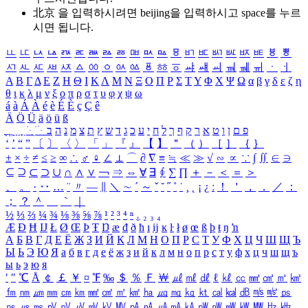
北京 을 입력하시려면
beijing
을 입력하시고 space를 누르
시면 됩니다.
ㅥ
ㅦ
ㅧ
ㅨ
ㅩ
ㅪ
ㅫ
ㅬ
ㅭ
ㅮ
ㅯ
ㅰ
ㅱ
ㅲ
ㅳ
ㅴ
ㅵ
ㅶ
ㅷ
ㅸ
ㅹ
ㅺ
ㅻ
ㅼ
ㅽ
ㅾ
ㅿ
ㆀ
ㆁ
ㆂ
ㆃ
ㆄ
ㆅ
ㆆ
ㆇ
ㆈ
ㆉ
ㆊ
ㆋ
ㆌ
ㆍ
ㆎ
Α
Β
Γ
Δ
Ε
Ζ
Η
Θ
Ι
Κ
Λ
Μ
Ν
Ξ
Ο
Π
Ρ
Σ
Τ
Υ
Φ
Χ
Ψ
Ω
α
β
γ
δ
ε
ζ
η
θ
ι
κ
λ
μ
ν
ξ
ο
π
ρ
σ
τ
υ
φ
χ
ψ
ω
á
à
Á
À
é
è
É
È
ç
Ç
ê
Ä
Ö
Ü
ä
ö
ü
ß
ְ
ֳ
ֲ
ֱ
ָ
ַ
ֵ
ֶ
ִ
ֹ
ּ
ֻ
ׂ
ׁ
ּ
ב
ה
נ
מ
צ
ת
ץ
ש
ד
ג
כ
ע
י
ח
ל
ך
ף
ק
ר
א
ט
ו
ן
ם
פ
‘
’
“
”
〔
〕
〈
〉
「
」
『
』
【
】
＂
（
）
［
］
｛
｝
±
×
÷
≠
≤
≥
∞
∴
♂
♀
∠
⊥
⌒
∂
∇
≡
≒
≪
≫
√
∽
∝
∵
∫
∬
∈
∋
⊆
⊇
⊂
⊃
∪
∩
∧
∨
￢
⇒
⇔
∀
∃
∮
∑
∏
＋
－
＜
＝
＞
、
。
·
‥
…
¨
〃
―
∥
＼
∼
´
～
ˇ
˘
˝
˚
˙
¸
˛
¡
¿
ː
！
＇
，
．
／
：
；
？
＾
＿
｀
｜
½
⅓
⅔
¼
¾
⅛
⅜
⅝
⅞
¹
²
³
⁴
ⁿ
₁
₂
₃
₄
Æ
Ð
Ħ
Ĳ
Ł
Ø
Œ
Þ
Ŧ
Ŋ
æ
đ
ð
ħ
ı
ĳ
ĸ
ŀ
ł
ø
œ
ß
þ
ŧ
ŋ
ŉ
А
Б
В
Г
Д
Е
Ё
Ж
З
И
Й
К
Л
М
Н
О
П
Р
С
Т
У
Ф
Х
Ц
Ч
Ш
Щ
Ъ
Ы
Ь
Э
Ю
Я
а
б
в
г
д
е
ё
ж
з
и
й
к
л
м
н
о
п
р
с
т
у
ф
х
ц
ч
ш
щ
ъ
ы
ь
э
ю
я
′
″
℃
Å
￠
￡
￥
¤
℉
‰
＄
％
Ｆ
￦
㎕
㎖
㎗
ℓ
㎘
㏄
㎣
㎤
㎥
㎦
㎙
㎚
㎛
㎜
㎝
㎞
㎟
㎠
㎡
㎢
㏊
㎍
㎎
㎏
㏏
㎈
㎉
㏈
㎧
㎨
㎰
㎱
㎲
㎳
㎴
㎵
㎶
㎷
㎸
㎹
㎀
㎁
㎂
㎃
㎄
㎺
㎻
㎽
㎾
㎿
㎐
㎑