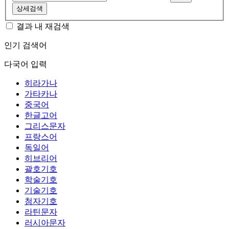
상세검색
결과 내 재검색
인기 검색어
다국어 입력
히라가나
가타카나
중국어
한글고어
그리스문자
프랑스어
독일어
히브리어
괄호기호
학술기호
기술기호
첨자기호
라틴문자
러시아문자