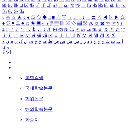
㎒
㎓
㎔
Ω
㏀
㏁
㎊
㎋
㎌
㏖
㏅
㎭
㎮
㎯
㏛
㎩
㎪
㎫
㎬
㏝
㏐
㏓
㏃
㏉
㏜
㏆
§
※
☆
★
○
●
◎
◇
◆
□
■
△
▽
→
←
↑
↓
↔
〓
◁
◀
▷
▶
♤
♠
♡
♥
♧
♣
⊙
◈
▣
◐
◑
▒
▤
▥
▨
▧
▦
▩
♨
☏
☎
☜
☞
¶
†
‡
↕
↗
↙
↖
↘
♭
♩
♪
♬
㉿
㈜
№
㏇
™
㏂
㏘
℡
＃
＆
＊
＠
ª
º
ⅰ
ⅱ
ⅲ
ⅳ
ⅴ
ⅵ
ⅶ
ⅷ
ⅸ
ⅹ
Ⅰ
Ⅱ
Ⅲ
Ⅳ
Ⅴ
Ⅵ
Ⅶ
Ⅷ
Ⅸ
Ⅹ
ا
ب
ت
ث
ج
ح
خ
د
ذ
ر
ز
س
ش
ص
ض
ط
ظ
ع
غ
ف
ق
ک
ل
م
ن
ه
و
ی
닫기
통합검색
국내학술논문
학위논문
해외학술논문
학술지