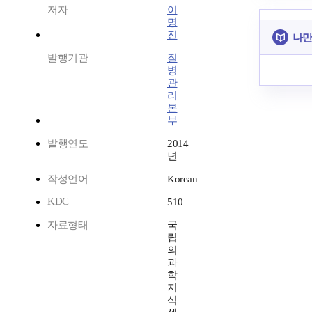
저자
이
명
진
나만
발행기관
질
병
관
리
본
부
발행연도
2014
년
작성언어
Korean
KDC
510
자료형태
국
립
의
과
학
지
식