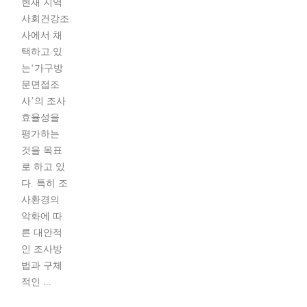
현재 지역
사회건강조
사에서 채
택하고 있
는‘가구방
문면접조
사’의 조사
효율성을
평가하는
것을 목표
로 하고 있
다. 특히 조
사환경의
악화에 따
른 대안적
인 조사방
법과 구체
적인 ...