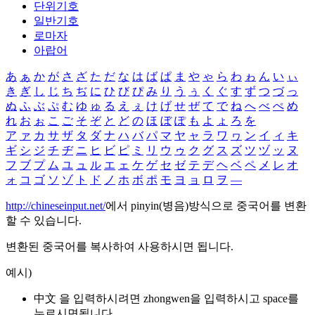
단위기호
일반기호
로마자
아랍어
あ
ぁ
か
が
さ
ざ
た
だ
な
は
ば
ぱ
ま
や
ゃ
ら
わ
ゎ
ん
い
ぃ
き
ぎ
し
じ
ち
ぢ
に
ひ
び
ぴ
み
り
う
ぅ
く
ぐ
す
ず
つ
づ
っ
ぬ
ふ
ぶ
ぷ
む
ゆ
ゅ
る
え
ぇ
け
げ
せ
ぜ
て
で
ね
へ
べ
ぺ
め
れ
お
ぉ
こ
ご
そ
ぞ
と
ど
の
ほ
ぼ
ぽ
も
よ
ょ
ろ
を
ア
ァ
カ
サ
ザ
タ
ダ
ナ
ハ
バ
パ
マ
ヤ
ャ
ラ
ワ
ヮ
ン
イ
ィ
キ
ギ
シ
ジ
チ
ヂ
ニ
ヒ
ビ
ピ
ミ
リ
ウ
ゥ
ク
グ
ス
ズ
ツ
ヅ
ッ
ヌ
フ
ブ
プ
ム
ユ
ュ
ル
エ
ェ
ケ
ゲ
セ
ゼ
テ
デ
ヘ
ベ
ペ
メ
レ
オ
ォ
コ
ゴ
ソ
ゾ
ト
ド
ノ
ホ
ボ
ポ
モ
ヨ
ョ
ロ
ヲ
―
http://chineseinput.net/
에서 pinyin(병음)방식으로 중국어를 변환
할 수 있습니다.
변환된 중국어를 복사하여 사용하시면 됩니다.
예시)
中文 을 입력하시려면
zhongwen
을 입력하시고 space를
누르시면됩니다.