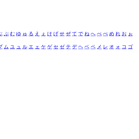
ぶ
ぷ
む
ゆ
ゅ
る
え
ぇ
け
げ
せ
ぜ
て
で
ね
へ
べ
ぺ
め
れ
お
ぉ
プ
ム
ユ
ュ
ル
エ
ェ
ケ
ゲ
セ
ゼ
テ
デ
ヘ
ベ
ペ
メ
レ
オ
ォ
コ
ゴ