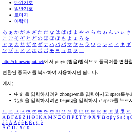
단위기호
일반기호
로마자
아랍어
あ
ぁ
か
が
さ
ざ
た
だ
な
は
ば
ぱ
ま
や
ゃ
ら
わ
ゎ
ん
い
ぃ
き
こ
ご
そ
ぞ
と
ど
の
ほ
ぼ
ぽ
も
よ
ょ
ろ
を
ア
ァ
カ
サ
ザ
タ
ダ
ナ
ハ
バ
パ
マ
ヤ
ャ
ラ
ワ
ヮ
ン
イ
ィ
キ
ギ
ソ
ゾ
ト
ド
ノ
ホ
ボ
ポ
モ
ヨ
ョ
ロ
ヲ
―
http://chineseinput.net/
에서 pinyin(병음)방식으로 중국어를 변환
변환된 중국어를 복사하여 사용하시면 됩니다.
예시)
中文 을 입력하시려면
zhongwen
을 입력하시고 space를
北京 을 입력하시려면
beijing
을 입력하시고 space를 누르
ㅥ
ㅦ
ㅧ
ㅨ
ㅩ
ㅪ
ㅫ
ㅬ
ㅭ
ㅮ
ㅯ
ㅰ
ㅱ
ㅲ
ㅳ
ㅴ
ㅵ
ㅶ
ㅷ
ㅸ
ㅹ
ㅺ
Α
Β
Γ
Δ
Ε
Ζ
Η
Θ
Ι
Κ
Λ
Μ
Ν
Ξ
Ο
Π
Ρ
Σ
Τ
Υ
Φ
Χ
Ψ
Ω
α
β
γ
δ
ε
ζ
η
á
à
Á
À
é
è
É
È
ç
Ç
ê
Ä
Ö
Ü
ä
ö
ü
ß