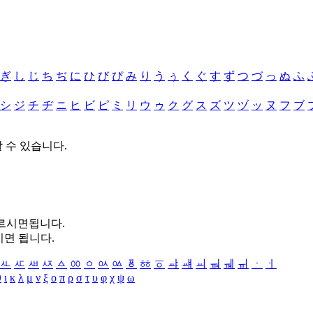
ぎ
し
じ
ち
ぢ
に
ひ
び
ぴ
み
り
う
ぅ
く
ぐ
す
ず
つ
づ
っ
ぬ
ふ
シ
ジ
チ
ヂ
ニ
ヒ
ビ
ピ
ミ
リ
ウ
ゥ
ク
グ
ス
ズ
ツ
ヅ
ッ
ヌ
フ
ブ
할 수 있습니다.
누르시면됩니다.
시면 됩니다.
ㅻ
ㅼ
ㅽ
ㅾ
ㅿ
ㆀ
ㆁ
ㆂ
ㆃ
ㆄ
ㆅ
ㆆ
ㆇ
ㆈ
ㆉ
ㆊ
ㆋ
ㆌ
ㆍ
ㆎ
θ
ι
κ
λ
μ
ν
ξ
ο
π
ρ
σ
τ
υ
φ
χ
ψ
ω