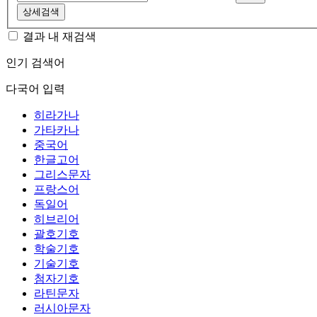
상세검색
결과 내 재검색
인기 검색어
다국어 입력
히라가나
가타카나
중국어
한글고어
그리스문자
프랑스어
독일어
히브리어
괄호기호
학술기호
기술기호
첨자기호
라틴문자
러시아문자