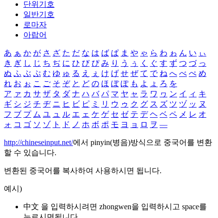
단위기호
일반기호
로마자
아랍어
あ
ぁ
か
が
さ
ざ
た
だ
な
は
ば
ぱ
ま
や
ゃ
ら
わ
ゎ
ん
い
ぃ
き
ぎ
し
じ
ち
ぢ
に
ひ
び
ぴ
み
り
う
ぅ
く
ぐ
す
ず
つ
づ
っ
ぬ
ふ
ぶ
ぷ
む
ゆ
ゅ
る
え
ぇ
け
げ
せ
ぜ
て
で
ね
へ
べ
ぺ
め
れ
お
ぉ
こ
ご
そ
ぞ
と
ど
の
ほ
ぼ
ぽ
も
よ
ょ
ろ
を
ア
ァ
カ
サ
ザ
タ
ダ
ナ
ハ
バ
パ
マ
ヤ
ャ
ラ
ワ
ヮ
ン
イ
ィ
キ
ギ
シ
ジ
チ
ヂ
ニ
ヒ
ビ
ピ
ミ
リ
ウ
ゥ
ク
グ
ス
ズ
ツ
ヅ
ッ
ヌ
フ
ブ
プ
ム
ユ
ュ
ル
エ
ェ
ケ
ゲ
セ
ゼ
テ
デ
ヘ
ベ
ペ
メ
レ
オ
ォ
コ
ゴ
ソ
ゾ
ト
ド
ノ
ホ
ボ
ポ
モ
ヨ
ョ
ロ
ヲ
―
http://chineseinput.net/
에서 pinyin(병음)방식으로 중국어를 변환
할 수 있습니다.
변환된 중국어를 복사하여 사용하시면 됩니다.
예시)
中文 을 입력하시려면
zhongwen
을 입력하시고 space를
누르시면됩니다.