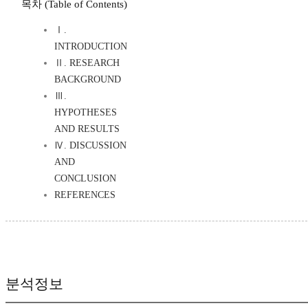
목차 (Table of Contents)
Ⅰ.
INTRODUCTION
Ⅱ. RESEARCH
BACKGROUND
Ⅲ.
HYPOTHESES
AND RESULTS
Ⅳ. DISCUSSION
AND
CONCLUSION
REFERENCES
분석정보