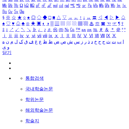
㎒
㎓
㎔
Ω
㏀
㏁
㎊
㎋
㎌
㏖
㏅
㎭
㎮
㎯
㏛
㎩
㎪
㎫
㎬
㏝
㏐
㏓
㏃
㏉
㏜
㏆
§
※
☆
★
○
●
◎
◇
◆
□
■
△
▽
→
←
↑
↓
↔
〓
◁
◀
▷
▶
♤
♠
♡
♥
♧
♣
⊙
◈
▣
◐
◑
▒
▤
▥
▨
▧
▦
▩
♨
☏
☎
☜
☞
¶
†
‡
↕
↗
↙
↖
↘
♭
♩
♪
♬
㉿
㈜
№
㏇
™
㏂
㏘
℡
＃
＆
＊
＠
ª
º
ⅰ
ⅱ
ⅲ
ⅳ
ⅴ
ⅵ
ⅶ
ⅷ
ⅸ
ⅹ
Ⅰ
Ⅱ
Ⅲ
Ⅳ
Ⅴ
Ⅵ
Ⅶ
Ⅷ
Ⅸ
Ⅹ
ا
ب
ت
ث
ج
ح
خ
د
ذ
ر
ز
س
ش
ص
ض
ط
ظ
ع
غ
ف
ق
ک
ل
م
ن
ه
و
ی
닫기
통합검색
국내학술논문
학위논문
해외학술논문
학술지