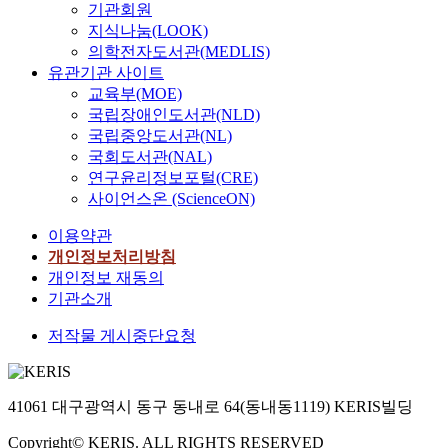
기관회원
지식나눔(LOOK)
의학전자도서관(MEDLIS)
유관기관 사이트
교육부(MOE)
국립장애인도서관(NLD)
국립중앙도서관(NL)
국회도서관(NAL)
연구윤리정보포털(CRE)
사이언스온 (ScienceON)
이용약관
개인정보처리방침
개인정보 재동의
기관소개
저작물 게시중단요청
41061 대구광역시 동구 동내로 64(동내동1119) KERIS빌딩
Copyright© KERIS. ALL RIGHTS RESERVED