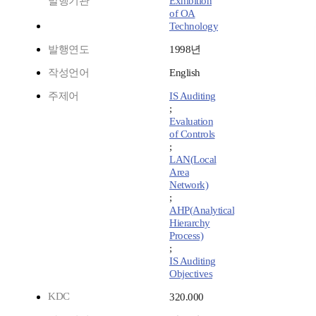
발행기관
Exhibition
of OA
Technology
발행연도
1998년
작성언어
English
주제어
IS Auditing
;
Evaluation
of Controls
;
LAN(Local
Area
Network)
;
AHP(Analytical
Hierarchy
Process)
;
IS Auditing
Objectives
KDC
320.000