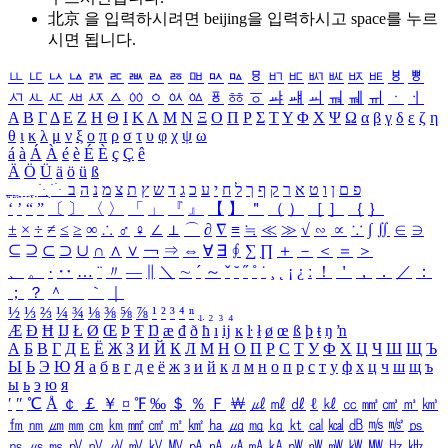
北京 을 입력하시려면
beijing
을 입력하시고 space를 누르
시면 됩니다.
ㅥ
ㅦ
ㅧ
ㅨ
ㅩ
ㅪ
ㅫ
ㅬ
ㅭ
ㅮ
ㅯ
ㅰ
ㅱ
ㅲ
ㅳ
ㅴ
ㅵ
ㅶ
ㅷ
ㅸ
ㅹ
ㅺ
ㅻ
ㅼ
ㅽ
ㅾ
ㅿ
ㆀ
ㆁ
ㆂ
ㆃ
ㆄ
ㆅ
ㆆ
ㆇ
ㆈ
ㆉ
ㆊ
ㆋ
ㆌ
ㆍ
ㆎ
Α
Β
Γ
Δ
Ε
Ζ
Η
Θ
Ι
Κ
Λ
Μ
Ν
Ξ
Ο
Π
Ρ
Σ
Τ
Υ
Φ
Χ
Ψ
Ω
α
β
γ
δ
ε
ζ
η
θ
ι
κ
λ
μ
ν
ξ
ο
π
ρ
σ
τ
υ
φ
χ
ψ
ω
á
à
Á
À
é
è
É
È
ç
Ç
ê
Ä
Ö
Ü
ä
ö
ü
ß
ְ
ֳ
ֲ
ֱ
ָ
ַ
ֵ
ֶ
ִ
ֹ
ּ
ֻ
ׂ
ׁ
ּ
ב
ה
נ
מ
צ
ת
ץ
ש
ד
ג
כ
ע
י
ח
ל
ך
ף
ק
ר
א
ט
ו
ן
ם
פ
‘
’
“
”
〔
〕
〈
〉
「
」
『
』
【
】
＂
（
）
［
］
｛
｝
±
×
÷
≠
≤
≥
∞
∴
♂
♀
∠
⊥
⌒
∂
∇
≡
≒
≪
≫
√
∽
∝
∵
∫
∬
∈
∋
⊆
⊇
⊂
⊃
∪
∩
∧
∨
￢
⇒
⇔
∀
∃
∮
∑
∏
＋
－
＜
＝
＞
、
。
·
‥
…
¨
〃
―
∥
＼
∼
´
～
ˇ
˘
˝
˚
˙
¸
˛
¡
¿
ː
！
＇
，
．
／
：
；
？
＾
＿
｀
｜
½
⅓
⅔
¼
¾
⅛
⅜
⅝
⅞
¹
²
³
⁴
ⁿ
₁
₂
₃
₄
Æ
Ð
Ħ
Ĳ
Ł
Ø
Œ
Þ
Ŧ
Ŋ
æ
đ
ð
ħ
ı
ĳ
ĸ
ŀ
ł
ø
œ
ß
þ
ŧ
ŋ
ŉ
А
Б
В
Г
Д
Е
Ё
Ж
З
И
Й
К
Л
М
Н
О
П
Р
С
Т
У
Ф
Х
Ц
Ч
Ш
Щ
Ъ
Ы
Ь
Э
Ю
Я
а
б
в
г
д
е
ё
ж
з
и
й
к
л
м
н
о
п
р
с
т
у
ф
х
ц
ч
ш
щ
ъ
ы
ь
э
ю
я
′
″
℃
Å
￠
￡
￥
¤
℉
‰
＄
％
Ｆ
￦
㎕
㎖
㎗
ℓ
㎘
㏄
㎣
㎤
㎥
㎦
㎙
㎚
㎛
㎜
㎝
㎞
㎟
㎠
㎡
㎢
㏊
㎍
㎎
㎏
㏏
㎈
㎉
㏈
㎧
㎨
㎰
㎱
㎲
㎳
㎴
㎵
㎶
㎷
㎸
㎹
㎀
㎁
㎂
㎃
㎄
㎺
㎻
㎽
㎾
㎿
㎐
㎑