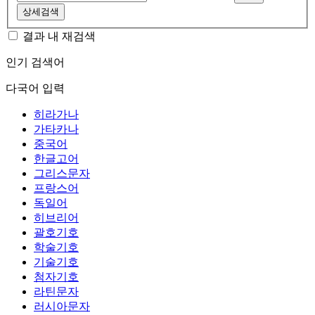
상세검색
결과 내 재검색
인기 검색어
다국어 입력
히라가나
가타카나
중국어
한글고어
그리스문자
프랑스어
독일어
히브리어
괄호기호
학술기호
기술기호
첨자기호
라틴문자
러시아문자