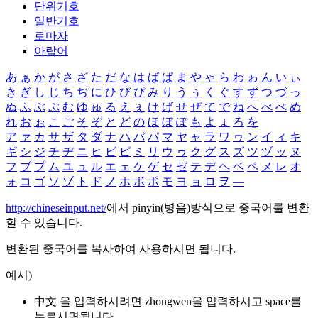
단위기호
일반기호
로마자
아랍어
あ
ぁ
か
が
さ
ざ
た
だ
な
は
ば
ぱ
ま
や
ゃ
ら
わ
ゎ
ん
い
ぃ
き
ぎ
し
じ
ち
ぢ
に
ひ
び
ぴ
み
り
う
ぅ
く
ぐ
す
ず
つ
づ
っ
ぬ
ふ
ぶ
ぷ
む
ゆ
ゅ
る
え
ぇ
け
げ
せ
ぜ
て
で
ね
へ
べ
ぺ
め
れ
お
ぉ
こ
ご
そ
ぞ
と
ど
の
ほ
ぼ
ぽ
も
よ
ょ
ろ
を
ア
ァ
カ
サ
ザ
タ
ダ
ナ
ハ
バ
パ
マ
ヤ
ャ
ラ
ワ
ヮ
ン
イ
ィ
キ
ギ
シ
ジ
チ
ヂ
ニ
ヒ
ビ
ピ
ミ
リ
ウ
ゥ
ク
グ
ス
ズ
ツ
ヅ
ッ
ヌ
フ
ブ
プ
ム
ユ
ュ
ル
エ
ェ
ケ
ゲ
セ
ゼ
テ
デ
ヘ
ベ
ペ
メ
レ
オ
ォ
コ
ゴ
ソ
ゾ
ト
ド
ノ
ホ
ボ
ポ
モ
ヨ
ョ
ロ
ヲ
―
http://chineseinput.net/
에서 pinyin(병음)방식으로 중국어를 변환
할 수 있습니다.
변환된 중국어를 복사하여 사용하시면 됩니다.
예시)
中文 을 입력하시려면
zhongwen
을 입력하시고 space를
누르시면됩니다.