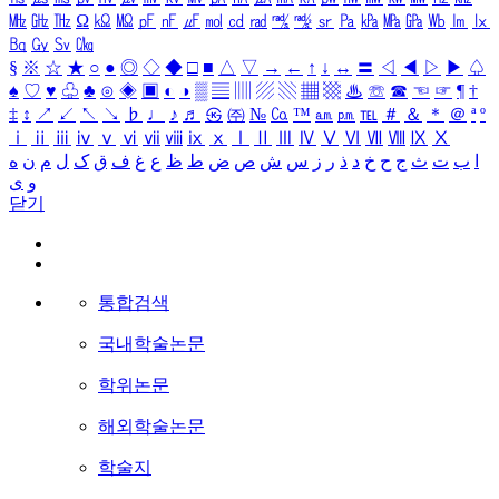
㎒
㎓
㎔
Ω
㏀
㏁
㎊
㎋
㎌
㏖
㏅
㎭
㎮
㎯
㏛
㎩
㎪
㎫
㎬
㏝
㏐
㏓
㏃
㏉
㏜
㏆
§
※
☆
★
○
●
◎
◇
◆
□
■
△
▽
→
←
↑
↓
↔
〓
◁
◀
▷
▶
♤
♠
♡
♥
♧
♣
⊙
◈
▣
◐
◑
▒
▤
▥
▨
▧
▦
▩
♨
☏
☎
☜
☞
¶
†
‡
↕
↗
↙
↖
↘
♭
♩
♪
♬
㉿
㈜
№
㏇
™
㏂
㏘
℡
＃
＆
＊
＠
ª
º
ⅰ
ⅱ
ⅲ
ⅳ
ⅴ
ⅵ
ⅶ
ⅷ
ⅸ
ⅹ
Ⅰ
Ⅱ
Ⅲ
Ⅳ
Ⅴ
Ⅵ
Ⅶ
Ⅷ
Ⅸ
Ⅹ
ا
ب
ت
ث
ج
ح
خ
د
ذ
ر
ز
س
ش
ص
ض
ط
ظ
ع
غ
ف
ق
ک
ل
م
ن
ه
و
ی
닫기
통합검색
국내학술논문
학위논문
해외학술논문
학술지