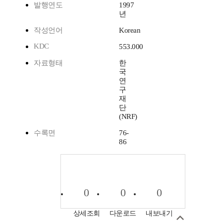
발행연도
1997
년
작성언어
Korean
KDC
553.000
자료형태
한
국
연
구
재
단
(NRF)
수록면
76-
86
0
0
0
상세조회
다운로드
내보내기