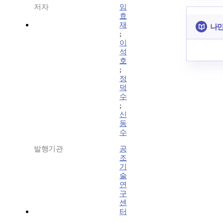
저자
임
효
재
나만
;
이
석
호
;
정
덕
수
;
신
동
수
발행기관
공
조
기
술
연
구
센
터