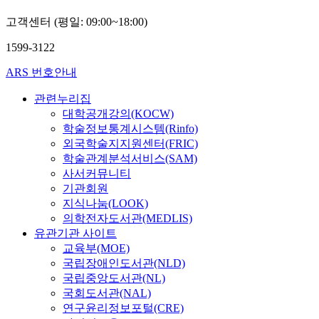
고객센터 (평일: 09:00~18:00)
1599-3122
ARS 번호안내
관련누리집
대학공개강의(KOCW)
학술정보통계시스템(Rinfo)
외국학술지지원센터(FRIC)
학술관계분석서비스(SAM)
사서커뮤니티
기관회원
지식나눔(LOOK)
의학전자도서관(MEDLIS)
유관기관 사이트
교육부(MOE)
국립장애인도서관(NLD)
국립중앙도서관(NL)
국회도서관(NAL)
연구윤리정보포털(CRE)