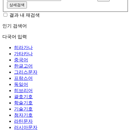
상세검색
결과 내 재검색
인기 검색어
다국어 입력
히라가나
가타카나
중국어
한글고어
그리스문자
프랑스어
독일어
히브리어
괄호기호
학술기호
기술기호
첨자기호
라틴문자
러시아문자