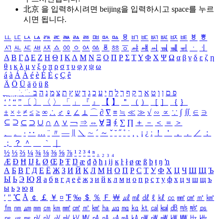
北京 을 입력하시려면
beijing
을 입력하시고 space를 누르
시면 됩니다.
ㅥ
ㅦ
ㅧ
ㅨ
ㅩ
ㅪ
ㅫ
ㅬ
ㅭ
ㅮ
ㅯ
ㅰ
ㅱ
ㅲ
ㅳ
ㅴ
ㅵ
ㅶ
ㅷ
ㅸ
ㅹ
ㅺ
ㅻ
ㅼ
ㅽ
ㅾ
ㅿ
ㆀ
ㆁ
ㆂ
ㆃ
ㆄ
ㆅ
ㆆ
ㆇ
ㆈ
ㆉ
ㆊ
ㆋ
ㆌ
ㆍ
ㆎ
Α
Β
Γ
Δ
Ε
Ζ
Η
Θ
Ι
Κ
Λ
Μ
Ν
Ξ
Ο
Π
Ρ
Σ
Τ
Υ
Φ
Χ
Ψ
Ω
α
β
γ
δ
ε
ζ
η
θ
ι
κ
λ
μ
ν
ξ
ο
π
ρ
σ
τ
υ
φ
χ
ψ
ω
á
à
Á
À
é
è
É
È
ç
Ç
ê
Ä
Ö
Ü
ä
ö
ü
ß
ְ
ֳ
ֲ
ֱ
ָ
ַ
ֵ
ֶ
ִ
ֹ
ּ
ֻ
ׂ
ׁ
ּ
ב
ה
נ
מ
צ
ת
ץ
ש
ד
ג
כ
ע
י
ח
ל
ך
ף
ק
ר
א
ט
ו
ן
ם
פ
‘
’
“
”
〔
〕
〈
〉
「
」
『
』
【
】
＂
（
）
［
］
｛
｝
±
×
÷
≠
≤
≥
∞
∴
♂
♀
∠
⊥
⌒
∂
∇
≡
≒
≪
≫
√
∽
∝
∵
∫
∬
∈
∋
⊆
⊇
⊂
⊃
∪
∩
∧
∨
￢
⇒
⇔
∀
∃
∮
∑
∏
＋
－
＜
＝
＞
、
。
·
‥
…
¨
〃
―
∥
＼
∼
´
～
ˇ
˘
˝
˚
˙
¸
˛
¡
¿
ː
！
＇
，
．
／
：
；
？
＾
＿
｀
｜
½
⅓
⅔
¼
¾
⅛
⅜
⅝
⅞
¹
²
³
⁴
ⁿ
₁
₂
₃
₄
Æ
Ð
Ħ
Ĳ
Ł
Ø
Œ
Þ
Ŧ
Ŋ
æ
đ
ð
ħ
ı
ĳ
ĸ
ŀ
ł
ø
œ
ß
þ
ŧ
ŋ
ŉ
А
Б
В
Г
Д
Е
Ё
Ж
З
И
Й
К
Л
М
Н
О
П
Р
С
Т
У
Ф
Х
Ц
Ч
Ш
Щ
Ъ
Ы
Ь
Э
Ю
Я
а
б
в
г
д
е
ё
ж
з
и
й
к
л
м
н
о
п
р
с
т
у
ф
х
ц
ч
ш
щ
ъ
ы
ь
э
ю
я
′
″
℃
Å
￠
￡
￥
¤
℉
‰
＄
％
Ｆ
￦
㎕
㎖
㎗
ℓ
㎘
㏄
㎣
㎤
㎥
㎦
㎙
㎚
㎛
㎜
㎝
㎞
㎟
㎠
㎡
㎢
㏊
㎍
㎎
㎏
㏏
㎈
㎉
㏈
㎧
㎨
㎰
㎱
㎲
㎳
㎴
㎵
㎶
㎷
㎸
㎹
㎀
㎁
㎂
㎃
㎄
㎺
㎻
㎽
㎾
㎿
㎐
㎑