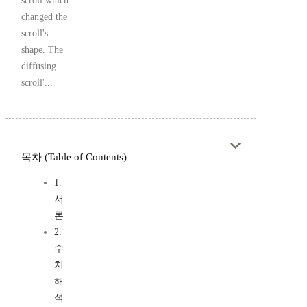
scroll which
changed the
scroll's
shape. The
diffusing
scroll'...
목차 (Table of Contents)
1.
서
론
2.
수
치
해
석