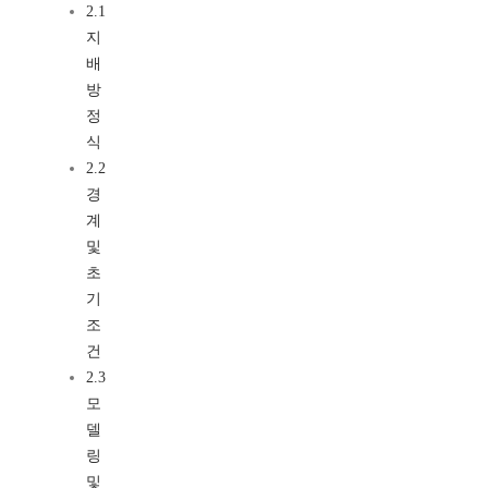
2.1
지
배
방
정
식
2.2
경
계
및
초
기
조
건
2.3
모
델
링
및