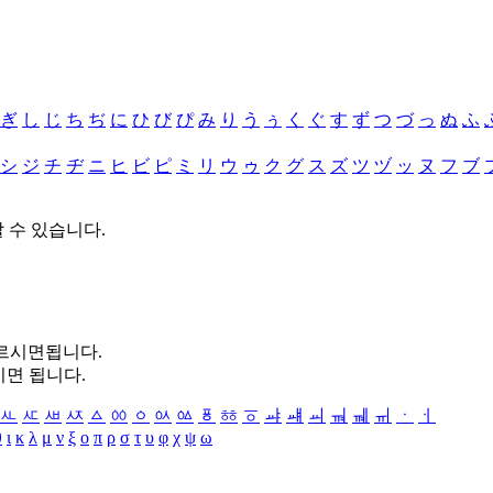
ぎ
し
じ
ち
ぢ
に
ひ
び
ぴ
み
り
う
ぅ
く
ぐ
す
ず
つ
づ
っ
ぬ
ふ
シ
ジ
チ
ヂ
ニ
ヒ
ビ
ピ
ミ
リ
ウ
ゥ
ク
グ
ス
ズ
ツ
ヅ
ッ
ヌ
フ
ブ
할 수 있습니다.
누르시면됩니다.
시면 됩니다.
ㅻ
ㅼ
ㅽ
ㅾ
ㅿ
ㆀ
ㆁ
ㆂ
ㆃ
ㆄ
ㆅ
ㆆ
ㆇ
ㆈ
ㆉ
ㆊ
ㆋ
ㆌ
ㆍ
ㆎ
θ
ι
κ
λ
μ
ν
ξ
ο
π
ρ
σ
τ
υ
φ
χ
ψ
ω