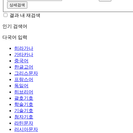
상세검색
결과 내 재검색
인기 검색어
다국어 입력
히라가나
가타카나
중국어
한글고어
그리스문자
프랑스어
독일어
히브리어
괄호기호
학술기호
기술기호
첨자기호
라틴문자
러시아문자