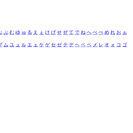
ぶ
ぷ
む
ゆ
ゅ
る
え
ぇ
け
げ
せ
ぜ
て
で
ね
へ
べ
ぺ
め
れ
お
ぉ
プ
ム
ユ
ュ
ル
エ
ェ
ケ
ゲ
セ
ゼ
テ
デ
ヘ
ベ
ペ
メ
レ
オ
ォ
コ
ゴ