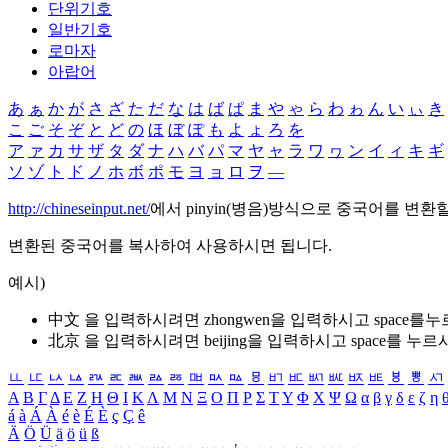
단위기호
일반기호
로마자
아랍어
あ
ぁ
か
が
さ
ざ
た
だ
な
は
ば
ぱ
ま
や
ゃ
ら
わ
ゎ
ん
い
ぃ
き
こ
ご
そ
ぞ
と
ど
の
ほ
ぼ
ぽ
も
よ
ょ
ろ
を
ア
ァ
カ
サ
ザ
タ
ダ
ナ
ハ
バ
パ
マ
ヤ
ャ
ラ
ワ
ヮ
ン
イ
ィ
キ
ギ
ソ
ゾ
ト
ド
ノ
ホ
ボ
ポ
モ
ヨ
ョ
ロ
ヲ
―
http://chineseinput.net/
에서 pinyin(병음)방식으로 중국어를 변환
변환된 중국어를 복사하여 사용하시면 됩니다.
예시)
中文 을 입력하시려면
zhongwen
을 입력하시고 space를
北京 을 입력하시려면
beijing
을 입력하시고 space를 누르
ㅥ
ㅦ
ㅧ
ㅨ
ㅩ
ㅪ
ㅫ
ㅬ
ㅭ
ㅮ
ㅯ
ㅰ
ㅱ
ㅲ
ㅳ
ㅴ
ㅵ
ㅶ
ㅷ
ㅸ
ㅹ
ㅺ
Α
Β
Γ
Δ
Ε
Ζ
Η
Θ
Ι
Κ
Λ
Μ
Ν
Ξ
Ο
Π
Ρ
Σ
Τ
Υ
Φ
Χ
Ψ
Ω
α
β
γ
δ
ε
ζ
η
á
à
Á
À
é
è
É
È
ç
Ç
ê
Ä
Ö
Ü
ä
ö
ü
ß