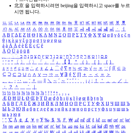
北京 을 입력하시려면
beijing
을 입력하시고 space를 누르
시면 됩니다.
ㅥ
ㅦ
ㅧ
ㅨ
ㅩ
ㅪ
ㅫ
ㅬ
ㅭ
ㅮ
ㅯ
ㅰ
ㅱ
ㅲ
ㅳ
ㅴ
ㅵ
ㅶ
ㅷ
ㅸ
ㅹ
ㅺ
ㅻ
ㅼ
ㅽ
ㅾ
ㅿ
ㆀ
ㆁ
ㆂ
ㆃ
ㆄ
ㆅ
ㆆ
ㆇ
ㆈ
ㆉ
ㆊ
ㆋ
ㆌ
ㆍ
ㆎ
Α
Β
Γ
Δ
Ε
Ζ
Η
Θ
Ι
Κ
Λ
Μ
Ν
Ξ
Ο
Π
Ρ
Σ
Τ
Υ
Φ
Χ
Ψ
Ω
α
β
γ
δ
ε
ζ
η
θ
ι
κ
λ
μ
ν
ξ
ο
π
ρ
σ
τ
υ
φ
χ
ψ
ω
á
à
Á
À
é
è
É
È
ç
Ç
ê
Ä
Ö
Ü
ä
ö
ü
ß
ְ
ֳ
ֲ
ֱ
ָ
ַ
ֵ
ֶ
ִ
ֹ
ּ
ֻ
ׂ
ׁ
ּ
ב
ה
נ
מ
צ
ת
ץ
ש
ד
ג
כ
ע
י
ח
ל
ך
ף
ק
ר
א
ט
ו
ן
ם
פ
‘
’
“
”
〔
〕
〈
〉
「
」
『
』
【
】
＂
（
）
［
］
｛
｝
±
×
÷
≠
≤
≥
∞
∴
♂
♀
∠
⊥
⌒
∂
∇
≡
≒
≪
≫
√
∽
∝
∵
∫
∬
∈
∋
⊆
⊇
⊂
⊃
∪
∩
∧
∨
￢
⇒
⇔
∀
∃
∮
∑
∏
＋
－
＜
＝
＞
、
。
·
‥
…
¨
〃
―
∥
＼
∼
´
～
ˇ
˘
˝
˚
˙
¸
˛
¡
¿
ː
！
＇
，
．
／
：
；
？
＾
＿
｀
｜
½
⅓
⅔
¼
¾
⅛
⅜
⅝
⅞
¹
²
³
⁴
ⁿ
₁
₂
₃
₄
Æ
Ð
Ħ
Ĳ
Ł
Ø
Œ
Þ
Ŧ
Ŋ
æ
đ
ð
ħ
ı
ĳ
ĸ
ŀ
ł
ø
œ
ß
þ
ŧ
ŋ
ŉ
А
Б
В
Г
Д
Е
Ё
Ж
З
И
Й
К
Л
М
Н
О
П
Р
С
Т
У
Ф
Х
Ц
Ч
Ш
Щ
Ъ
Ы
Ь
Э
Ю
Я
а
б
в
г
д
е
ё
ж
з
и
й
к
л
м
н
о
п
р
с
т
у
ф
х
ц
ч
ш
щ
ъ
ы
ь
э
ю
я
′
″
℃
Å
￠
￡
￥
¤
℉
‰
＄
％
Ｆ
￦
㎕
㎖
㎗
ℓ
㎘
㏄
㎣
㎤
㎥
㎦
㎙
㎚
㎛
㎜
㎝
㎞
㎟
㎠
㎡
㎢
㏊
㎍
㎎
㎏
㏏
㎈
㎉
㏈
㎧
㎨
㎰
㎱
㎲
㎳
㎴
㎵
㎶
㎷
㎸
㎹
㎀
㎁
㎂
㎃
㎄
㎺
㎻
㎽
㎾
㎿
㎐
㎑