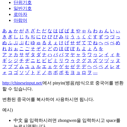
단위기호
일반기호
로마자
아랍어
あ
ぁ
か
が
さ
ざ
た
だ
な
は
ば
ぱ
ま
や
ゃ
ら
わ
ゎ
ん
い
ぃ
き
ぎ
し
じ
ち
ぢ
に
ひ
び
ぴ
み
り
う
ぅ
く
ぐ
す
ず
つ
づ
っ
ぬ
ふ
ぶ
ぷ
む
ゆ
ゅ
る
え
ぇ
け
げ
せ
ぜ
て
で
ね
へ
べ
ぺ
め
れ
お
ぉ
こ
ご
そ
ぞ
と
ど
の
ほ
ぼ
ぽ
も
よ
ょ
ろ
を
ア
ァ
カ
サ
ザ
タ
ダ
ナ
ハ
バ
パ
マ
ヤ
ャ
ラ
ワ
ヮ
ン
イ
ィ
キ
ギ
シ
ジ
チ
ヂ
ニ
ヒ
ビ
ピ
ミ
リ
ウ
ゥ
ク
グ
ス
ズ
ツ
ヅ
ッ
ヌ
フ
ブ
プ
ム
ユ
ュ
ル
エ
ェ
ケ
ゲ
セ
ゼ
テ
デ
ヘ
ベ
ペ
メ
レ
オ
ォ
コ
ゴ
ソ
ゾ
ト
ド
ノ
ホ
ボ
ポ
モ
ヨ
ョ
ロ
ヲ
―
http://chineseinput.net/
에서 pinyin(병음)방식으로 중국어를 변환
할 수 있습니다.
변환된 중국어를 복사하여 사용하시면 됩니다.
예시)
中文 을 입력하시려면
zhongwen
을 입력하시고 space를
누르시면됩니다.