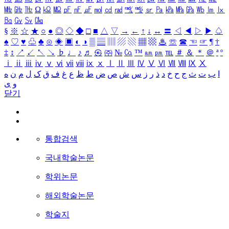
㎒
㎓
㎔
Ω
㏀
㏁
㎊
㎋
㎌
㏖
㏅
㎭
㎮
㎯
㏛
㎩
㎪
㎫
㎬
㏝
㏐
㏓
㏃
㏉
㏜
㏆
§
※
☆
★
○
●
◎
◇
◆
□
■
△
▽
→
←
↑
↓
↔
〓
◁
◀
▷
▶
♤
♠
♡
♥
♧
♣
⊙
◈
▣
◐
◑
▒
▤
▥
▨
▧
▦
▩
♨
☏
☎
☜
☞
¶
†
‡
↕
↗
↙
↖
↘
♭
♩
♪
♬
㉿
㈜
№
㏇
™
㏂
㏘
℡
＃
＆
＊
＠
ª
º
ⅰ
ⅱ
ⅲ
ⅳ
ⅴ
ⅵ
ⅶ
ⅷ
ⅸ
ⅹ
Ⅰ
Ⅱ
Ⅲ
Ⅳ
Ⅴ
Ⅵ
Ⅶ
Ⅷ
Ⅸ
Ⅹ
ا
ب
ت
ث
ج
ح
خ
د
ذ
ر
ز
س
ش
ص
ض
ط
ظ
ع
غ
ف
ق
ک
ل
م
ن
ه
و
ی
닫기
통합검색
국내학술논문
학위논문
해외학술논문
학술지