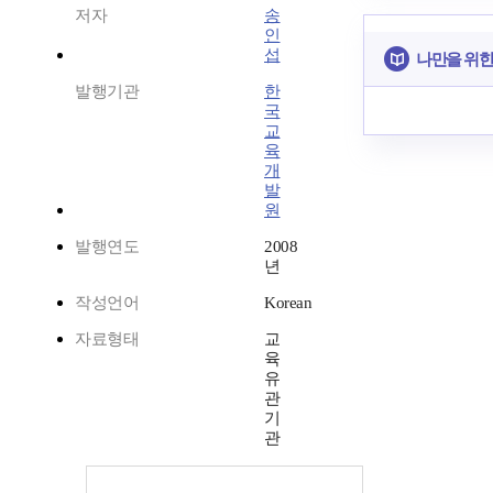
저자
송
인
섭
나만을 위한
발행기관
한
국
교
육
개
발
원
발행연도
2008
년
작성언어
Korean
자료형태
교
육
유
관
기
관