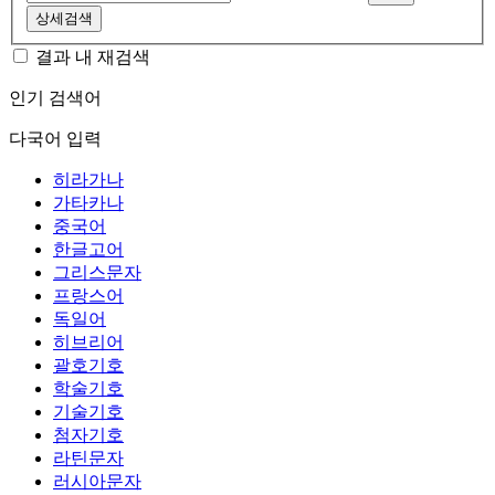
상세검색
결과 내 재검색
인기 검색어
다국어 입력
히라가나
가타카나
중국어
한글고어
그리스문자
프랑스어
독일어
히브리어
괄호기호
학술기호
기술기호
첨자기호
라틴문자
러시아문자