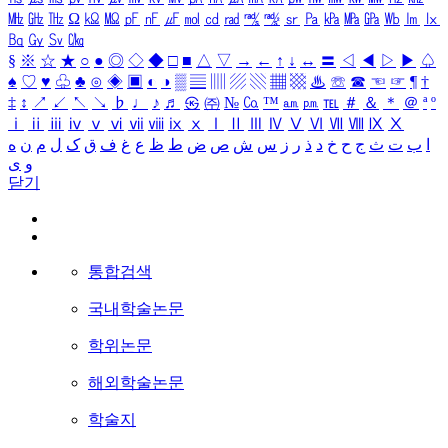
㎒
㎓
㎔
Ω
㏀
㏁
㎊
㎋
㎌
㏖
㏅
㎭
㎮
㎯
㏛
㎩
㎪
㎫
㎬
㏝
㏐
㏓
㏃
㏉
㏜
㏆
§
※
☆
★
○
●
◎
◇
◆
□
■
△
▽
→
←
↑
↓
↔
〓
◁
◀
▷
▶
♤
♠
♡
♥
♧
♣
⊙
◈
▣
◐
◑
▒
▤
▥
▨
▧
▦
▩
♨
☏
☎
☜
☞
¶
†
‡
↕
↗
↙
↖
↘
♭
♩
♪
♬
㉿
㈜
№
㏇
™
㏂
㏘
℡
＃
＆
＊
＠
ª
º
ⅰ
ⅱ
ⅲ
ⅳ
ⅴ
ⅵ
ⅶ
ⅷ
ⅸ
ⅹ
Ⅰ
Ⅱ
Ⅲ
Ⅳ
Ⅴ
Ⅵ
Ⅶ
Ⅷ
Ⅸ
Ⅹ
ا
ب
ت
ث
ج
ح
خ
د
ذ
ر
ز
س
ش
ص
ض
ط
ظ
ع
غ
ف
ق
ک
ل
م
ن
ه
و
ی
닫기
통합검색
국내학술논문
학위논문
해외학술논문
학술지