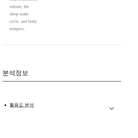
release, the
sleep-wake
cycle, and body
tempera...
분석정보
활용도 분석