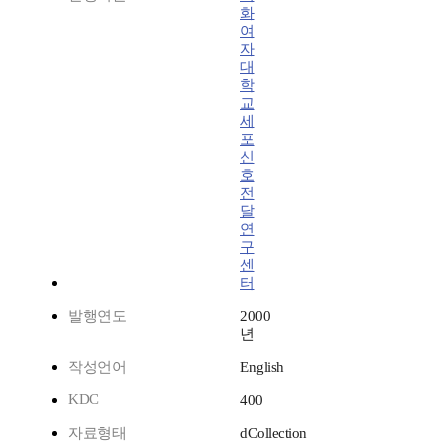
화
여
자
대
학
교
세
포
신
호
전
달
연
구
센
터
발행연도
2000
년
작성언어
English
KDC
400
자료형태
dCollection