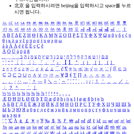
北京 을 입력하시려면
beijing
을 입력하시고 space를 누르
시면 됩니다.
ㅥ
ㅦ
ㅧ
ㅨ
ㅩ
ㅪ
ㅫ
ㅬ
ㅭ
ㅮ
ㅯ
ㅰ
ㅱ
ㅲ
ㅳ
ㅴ
ㅵ
ㅶ
ㅷ
ㅸ
ㅹ
ㅺ
ㅻ
ㅼ
ㅽ
ㅾ
ㅿ
ㆀ
ㆁ
ㆂ
ㆃ
ㆄ
ㆅ
ㆆ
ㆇ
ㆈ
ㆉ
ㆊ
ㆋ
ㆌ
ㆍ
ㆎ
Α
Β
Γ
Δ
Ε
Ζ
Η
Θ
Ι
Κ
Λ
Μ
Ν
Ξ
Ο
Π
Ρ
Σ
Τ
Υ
Φ
Χ
Ψ
Ω
α
β
γ
δ
ε
ζ
η
θ
ι
κ
λ
μ
ν
ξ
ο
π
ρ
σ
τ
υ
φ
χ
ψ
ω
á
à
Á
À
é
è
É
È
ç
Ç
ê
Ä
Ö
Ü
ä
ö
ü
ß
ְ
ֳ
ֲ
ֱ
ָ
ַ
ֵ
ֶ
ִ
ֹ
ּ
ֻ
ׂ
ׁ
ּ
ב
ה
נ
מ
צ
ת
ץ
ש
ד
ג
כ
ע
י
ח
ל
ך
ף
ק
ר
א
ט
ו
ן
ם
פ
‘
’
“
”
〔
〕
〈
〉
「
」
『
』
【
】
＂
（
）
［
］
｛
｝
±
×
÷
≠
≤
≥
∞
∴
♂
♀
∠
⊥
⌒
∂
∇
≡
≒
≪
≫
√
∽
∝
∵
∫
∬
∈
∋
⊆
⊇
⊂
⊃
∪
∩
∧
∨
￢
⇒
⇔
∀
∃
∮
∑
∏
＋
－
＜
＝
＞
、
。
·
‥
…
¨
〃
―
∥
＼
∼
´
～
ˇ
˘
˝
˚
˙
¸
˛
¡
¿
ː
！
＇
，
．
／
：
；
？
＾
＿
｀
｜
½
⅓
⅔
¼
¾
⅛
⅜
⅝
⅞
¹
²
³
⁴
ⁿ
₁
₂
₃
₄
Æ
Ð
Ħ
Ĳ
Ł
Ø
Œ
Þ
Ŧ
Ŋ
æ
đ
ð
ħ
ı
ĳ
ĸ
ŀ
ł
ø
œ
ß
þ
ŧ
ŋ
ŉ
А
Б
В
Г
Д
Е
Ё
Ж
З
И
Й
К
Л
М
Н
О
П
Р
С
Т
У
Ф
Х
Ц
Ч
Ш
Щ
Ъ
Ы
Ь
Э
Ю
Я
а
б
в
г
д
е
ё
ж
з
и
й
к
л
м
н
о
п
р
с
т
у
ф
х
ц
ч
ш
щ
ъ
ы
ь
э
ю
я
′
″
℃
Å
￠
￡
￥
¤
℉
‰
＄
％
Ｆ
￦
㎕
㎖
㎗
ℓ
㎘
㏄
㎣
㎤
㎥
㎦
㎙
㎚
㎛
㎜
㎝
㎞
㎟
㎠
㎡
㎢
㏊
㎍
㎎
㎏
㏏
㎈
㎉
㏈
㎧
㎨
㎰
㎱
㎲
㎳
㎴
㎵
㎶
㎷
㎸
㎹
㎀
㎁
㎂
㎃
㎄
㎺
㎻
㎽
㎾
㎿
㎐
㎑