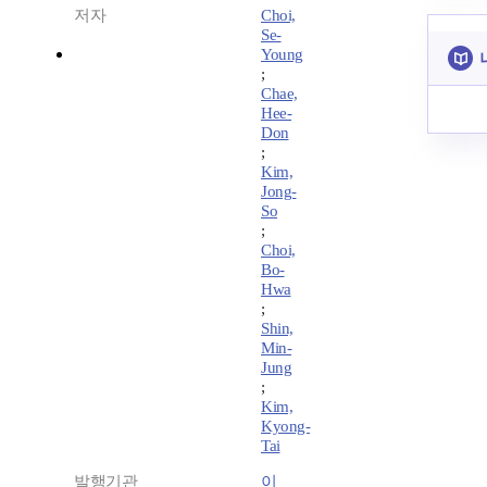
저자
Choi,
Se-
Young
;
Chae,
Hee-
Don
;
Kim,
Jong-
So
;
Choi,
Bo-
Hwa
;
Shin,
Min-
Jung
;
Kim,
Kyong-
Tai
발행기관
이