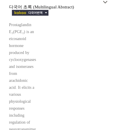
다국어 초록 (Multilingual Abstract)
Prostaglandin
E₂(PGE₂) is an
eicosanoid
hormone
produced by
cyclooxygenases
and isomerases
from
arachidonic
acid. It elicits a
various
physiological
responses
including
regulation of
neurotransmitter