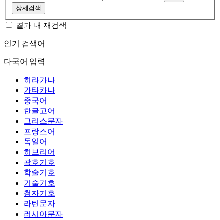
상세검색
결과 내 재검색
인기 검색어
다국어 입력
히라가나
가타카나
중국어
한글고어
그리스문자
프랑스어
독일어
히브리어
괄호기호
학술기호
기술기호
첨자기호
라틴문자
러시아문자