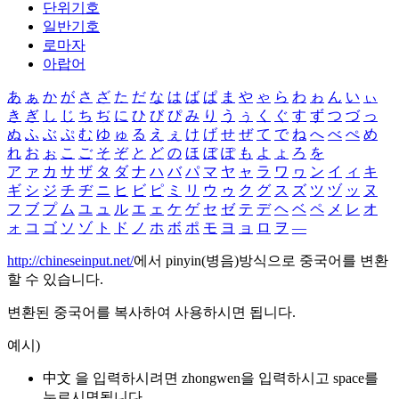
단위기호
일반기호
로마자
아랍어
あ
ぁ
か
が
さ
ざ
た
だ
な
は
ば
ぱ
ま
や
ゃ
ら
わ
ゎ
ん
い
ぃ
き
ぎ
し
じ
ち
ぢ
に
ひ
び
ぴ
み
り
う
ぅ
く
ぐ
す
ず
つ
づ
っ
ぬ
ふ
ぶ
ぷ
む
ゆ
ゅ
る
え
ぇ
け
げ
せ
ぜ
て
で
ね
へ
べ
ぺ
め
れ
お
ぉ
こ
ご
そ
ぞ
と
ど
の
ほ
ぼ
ぽ
も
よ
ょ
ろ
を
ア
ァ
カ
サ
ザ
タ
ダ
ナ
ハ
バ
パ
マ
ヤ
ャ
ラ
ワ
ヮ
ン
イ
ィ
キ
ギ
シ
ジ
チ
ヂ
ニ
ヒ
ビ
ピ
ミ
リ
ウ
ゥ
ク
グ
ス
ズ
ツ
ヅ
ッ
ヌ
フ
ブ
プ
ム
ユ
ュ
ル
エ
ェ
ケ
ゲ
セ
ゼ
テ
デ
ヘ
ベ
ペ
メ
レ
オ
ォ
コ
ゴ
ソ
ゾ
ト
ド
ノ
ホ
ボ
ポ
モ
ヨ
ョ
ロ
ヲ
―
http://chineseinput.net/
에서 pinyin(병음)방식으로 중국어를 변환
할 수 있습니다.
변환된 중국어를 복사하여 사용하시면 됩니다.
예시)
中文 을 입력하시려면
zhongwen
을 입력하시고 space를
누르시면됩니다.