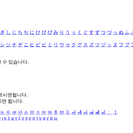
ぎ
し
じ
ち
ぢ
に
ひ
び
ぴ
み
り
う
ぅ
く
ぐ
す
ず
つ
づ
っ
ぬ
ふ
シ
ジ
チ
ヂ
ニ
ヒ
ビ
ピ
ミ
リ
ウ
ゥ
ク
グ
ス
ズ
ツ
ヅ
ッ
ヌ
フ
ブ
할 수 있습니다.
누르시면됩니다.
시면 됩니다.
ㅻ
ㅼ
ㅽ
ㅾ
ㅿ
ㆀ
ㆁ
ㆂ
ㆃ
ㆄ
ㆅ
ㆆ
ㆇ
ㆈ
ㆉ
ㆊ
ㆋ
ㆌ
ㆍ
ㆎ
θ
ι
κ
λ
μ
ν
ξ
ο
π
ρ
σ
τ
υ
φ
χ
ψ
ω