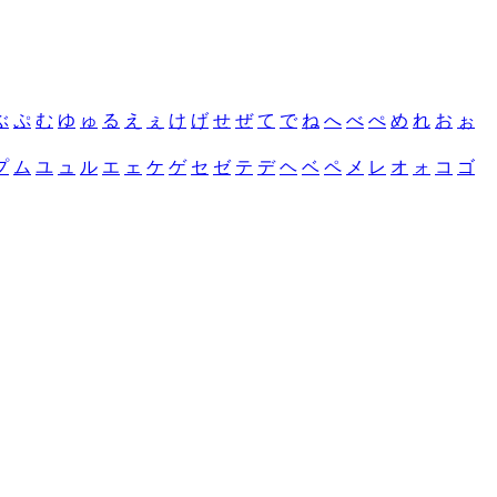
ぶ
ぷ
む
ゆ
ゅ
る
え
ぇ
け
げ
せ
ぜ
て
で
ね
へ
べ
ぺ
め
れ
お
ぉ
プ
ム
ユ
ュ
ル
エ
ェ
ケ
ゲ
セ
ゼ
テ
デ
ヘ
ベ
ペ
メ
レ
オ
ォ
コ
ゴ