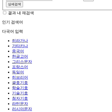
상세검색
결과 내 재검색
인기 검색어
다국어 입력
히라가나
가타카나
중국어
한글고어
그리스문자
프랑스어
독일어
히브리어
괄호기호
학술기호
기술기호
첨자기호
라틴문자
러시아문자