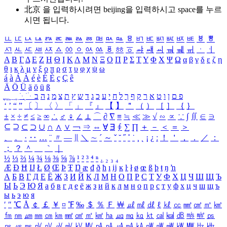
北京 을 입력하시려면
beijing
을 입력하시고 space를 누르
시면 됩니다.
ㅥ
ㅦ
ㅧ
ㅨ
ㅩ
ㅪ
ㅫ
ㅬ
ㅭ
ㅮ
ㅯ
ㅰ
ㅱ
ㅲ
ㅳ
ㅴ
ㅵ
ㅶ
ㅷ
ㅸ
ㅹ
ㅺ
ㅻ
ㅼ
ㅽ
ㅾ
ㅿ
ㆀ
ㆁ
ㆂ
ㆃ
ㆄ
ㆅ
ㆆ
ㆇ
ㆈ
ㆉ
ㆊ
ㆋ
ㆌ
ㆍ
ㆎ
Α
Β
Γ
Δ
Ε
Ζ
Η
Θ
Ι
Κ
Λ
Μ
Ν
Ξ
Ο
Π
Ρ
Σ
Τ
Υ
Φ
Χ
Ψ
Ω
α
β
γ
δ
ε
ζ
η
θ
ι
κ
λ
μ
ν
ξ
ο
π
ρ
σ
τ
υ
φ
χ
ψ
ω
á
à
Á
À
é
è
É
È
ç
Ç
ê
Ä
Ö
Ü
ä
ö
ü
ß
ְ
ֳ
ֲ
ֱ
ָ
ַ
ֵ
ֶ
ִ
ֹ
ּ
ֻ
ׂ
ׁ
ּ
ב
ה
נ
מ
צ
ת
ץ
ש
ד
ג
כ
ע
י
ח
ל
ך
ף
ק
ר
א
ט
ו
ן
ם
פ
‘
’
“
”
〔
〕
〈
〉
「
」
『
』
【
】
＂
（
）
［
］
｛
｝
±
×
÷
≠
≤
≥
∞
∴
♂
♀
∠
⊥
⌒
∂
∇
≡
≒
≪
≫
√
∽
∝
∵
∫
∬
∈
∋
⊆
⊇
⊂
⊃
∪
∩
∧
∨
￢
⇒
⇔
∀
∃
∮
∑
∏
＋
－
＜
＝
＞
、
。
·
‥
…
¨
〃
―
∥
＼
∼
´
～
ˇ
˘
˝
˚
˙
¸
˛
¡
¿
ː
！
＇
，
．
／
：
；
？
＾
＿
｀
｜
½
⅓
⅔
¼
¾
⅛
⅜
⅝
⅞
¹
²
³
⁴
ⁿ
₁
₂
₃
₄
Æ
Ð
Ħ
Ĳ
Ł
Ø
Œ
Þ
Ŧ
Ŋ
æ
đ
ð
ħ
ı
ĳ
ĸ
ŀ
ł
ø
œ
ß
þ
ŧ
ŋ
ŉ
А
Б
В
Г
Д
Е
Ё
Ж
З
И
Й
К
Л
М
Н
О
П
Р
С
Т
У
Ф
Х
Ц
Ч
Ш
Щ
Ъ
Ы
Ь
Э
Ю
Я
а
б
в
г
д
е
ё
ж
з
и
й
к
л
м
н
о
п
р
с
т
у
ф
х
ц
ч
ш
щ
ъ
ы
ь
э
ю
я
′
″
℃
Å
￠
￡
￥
¤
℉
‰
＄
％
Ｆ
￦
㎕
㎖
㎗
ℓ
㎘
㏄
㎣
㎤
㎥
㎦
㎙
㎚
㎛
㎜
㎝
㎞
㎟
㎠
㎡
㎢
㏊
㎍
㎎
㎏
㏏
㎈
㎉
㏈
㎧
㎨
㎰
㎱
㎲
㎳
㎴
㎵
㎶
㎷
㎸
㎹
㎀
㎁
㎂
㎃
㎄
㎺
㎻
㎽
㎾
㎿
㎐
㎑