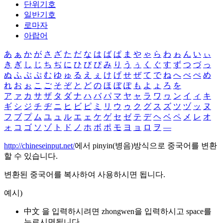
단위기호
일반기호
로마자
아랍어
あ
ぁ
か
が
さ
ざ
た
だ
な
は
ば
ぱ
ま
や
ゃ
ら
わ
ゎ
ん
い
ぃ
き
ぎ
し
じ
ち
ぢ
に
ひ
び
ぴ
み
り
う
ぅ
く
ぐ
す
ず
つ
づ
っ
ぬ
ふ
ぶ
ぷ
む
ゆ
ゅ
る
え
ぇ
け
げ
せ
ぜ
て
で
ね
へ
べ
ぺ
め
れ
お
ぉ
こ
ご
そ
ぞ
と
ど
の
ほ
ぼ
ぽ
も
よ
ょ
ろ
を
ア
ァ
カ
サ
ザ
タ
ダ
ナ
ハ
バ
パ
マ
ヤ
ャ
ラ
ワ
ヮ
ン
イ
ィ
キ
ギ
シ
ジ
チ
ヂ
ニ
ヒ
ビ
ピ
ミ
リ
ウ
ゥ
ク
グ
ス
ズ
ツ
ヅ
ッ
ヌ
フ
ブ
プ
ム
ユ
ュ
ル
エ
ェ
ケ
ゲ
セ
ゼ
テ
デ
ヘ
ベ
ペ
メ
レ
オ
ォ
コ
ゴ
ソ
ゾ
ト
ド
ノ
ホ
ボ
ポ
モ
ヨ
ョ
ロ
ヲ
―
http://chineseinput.net/
에서 pinyin(병음)방식으로 중국어를 변환
할 수 있습니다.
변환된 중국어를 복사하여 사용하시면 됩니다.
예시)
中文 을 입력하시려면
zhongwen
을 입력하시고 space를
누르시면됩니다.