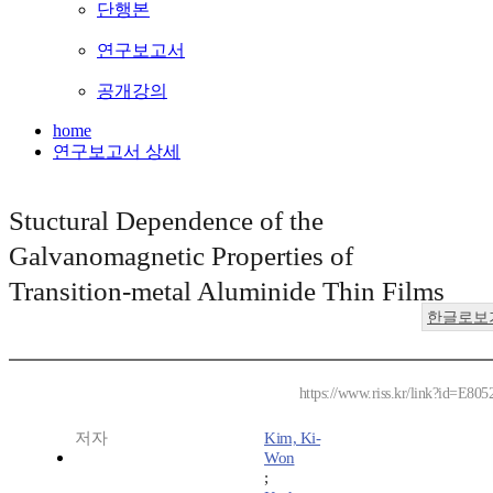
단행본
연구보고서
공개강의
home
연구보고서 상세
Stuctural Dependence of the
Galvanomagnetic Properties of
Transition-metal Aluminide Thin Films
한글로보
https://www.riss.kr/link?id=E805
저자
Kim, Ki-
Won
;