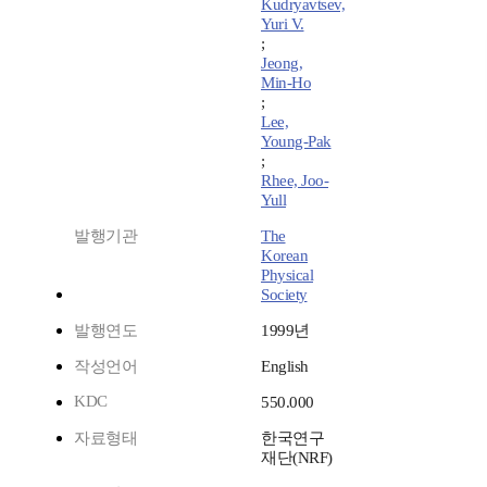
Kudryavtsev,
Yuri V.
;
Jeong,
Min-Ho
;
Lee,
Young-Pak
;
Rhee, Joo-
Yull
발행기관
The
Korean
Physical
Society
발행연도
1999년
작성언어
English
KDC
550.000
자료형태
한국연구
재단(NRF)