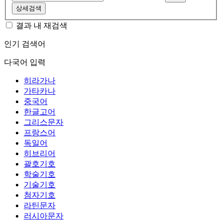
상세검색
결과 내 재검색
인기 검색어
다국어 입력
히라가나
가타카나
중국어
한글고어
그리스문자
프랑스어
독일어
히브리어
괄호기호
학술기호
기술기호
첨자기호
라틴문자
러시아문자