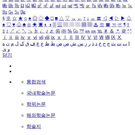
㎒
㎓
㎔
Ω
㏀
㏁
㎊
㎋
㎌
㏖
㏅
㎭
㎮
㎯
㏛
㎩
㎪
㎫
㎬
㏝
㏐
㏓
㏃
㏉
㏜
㏆
§
※
☆
★
○
●
◎
◇
◆
□
■
△
▽
→
←
↑
↓
↔
〓
◁
◀
▷
▶
♤
♠
♡
♥
♧
♣
⊙
◈
▣
◐
◑
▒
▤
▥
▨
▧
▦
▩
♨
☏
☎
☜
☞
¶
†
‡
↕
↗
↙
↖
↘
♭
♩
♪
♬
㉿
㈜
№
㏇
™
㏂
㏘
℡
＃
＆
＊
＠
ª
º
ⅰ
ⅱ
ⅲ
ⅳ
ⅴ
ⅵ
ⅶ
ⅷ
ⅸ
ⅹ
Ⅰ
Ⅱ
Ⅲ
Ⅳ
Ⅴ
Ⅵ
Ⅶ
Ⅷ
Ⅸ
Ⅹ
ا
ب
ت
ث
ج
ح
خ
د
ذ
ر
ز
س
ش
ص
ض
ط
ظ
ع
غ
ف
ق
ک
ل
م
ن
ه
و
ی
닫기
통합검색
국내학술논문
학위논문
해외학술논문
학술지