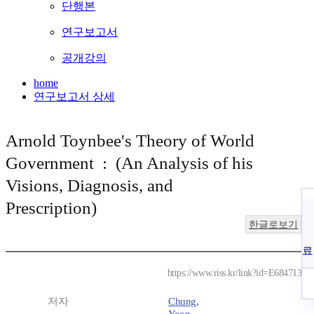
단행본
연구보고서
공개강의
home
연구보고서 상세
Arnold Toynbee's Theory of World
Government : (An Analysis of his
Visions, Diagnosis, and
Prescription)
한글로보기
료
https://www.riss.kr/link?id=E684713
저자
Chung,