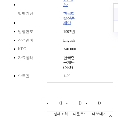
Yoon-
Jae
발행기관
한국학
술진흥
재단
발행연도
1997년
작성언어
English
KDC
340.000
자료형태
한국연
구재단
(NRF)
수록면
1-29
0
0
0
상세조회
다운로드
내보내기