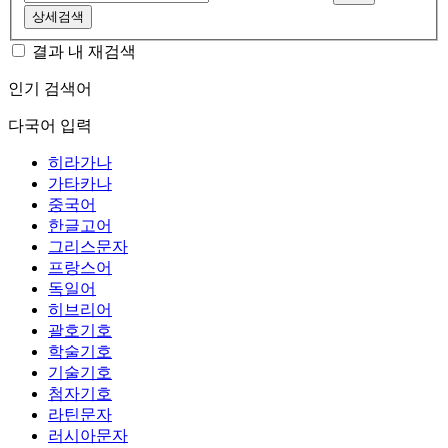
상세검색
결과 내 재검색
인기 검색어
다국어 입력
히라가나
가타카나
중국어
한글고어
그리스문자
프랑스어
독일어
히브리어
괄호기호
학술기호
기술기호
첨자기호
라틴문자
러시아문자