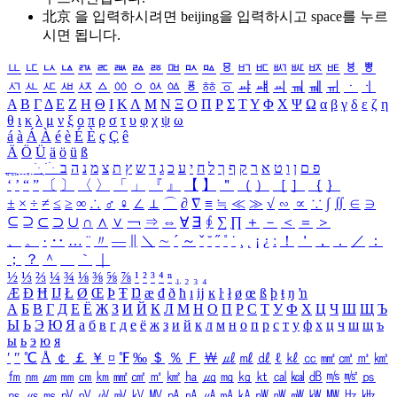
北京 을 입력하시려면
beijing
을 입력하시고 space를 누르
시면 됩니다.
ㅥ
ㅦ
ㅧ
ㅨ
ㅩ
ㅪ
ㅫ
ㅬ
ㅭ
ㅮ
ㅯ
ㅰ
ㅱ
ㅲ
ㅳ
ㅴ
ㅵ
ㅶ
ㅷ
ㅸ
ㅹ
ㅺ
ㅻ
ㅼ
ㅽ
ㅾ
ㅿ
ㆀ
ㆁ
ㆂ
ㆃ
ㆄ
ㆅ
ㆆ
ㆇ
ㆈ
ㆉ
ㆊ
ㆋ
ㆌ
ㆍ
ㆎ
Α
Β
Γ
Δ
Ε
Ζ
Η
Θ
Ι
Κ
Λ
Μ
Ν
Ξ
Ο
Π
Ρ
Σ
Τ
Υ
Φ
Χ
Ψ
Ω
α
β
γ
δ
ε
ζ
η
θ
ι
κ
λ
μ
ν
ξ
ο
π
ρ
σ
τ
υ
φ
χ
ψ
ω
á
à
Á
À
é
è
É
È
ç
Ç
ê
Ä
Ö
Ü
ä
ö
ü
ß
ְ
ֳ
ֲ
ֱ
ָ
ַ
ֵ
ֶ
ִ
ֹ
ּ
ֻ
ׂ
ׁ
ּ
ב
ה
נ
מ
צ
ת
ץ
ש
ד
ג
כ
ע
י
ח
ל
ך
ף
ק
ר
א
ט
ו
ן
ם
פ
‘
’
“
”
〔
〕
〈
〉
「
」
『
』
【
】
＂
（
）
［
］
｛
｝
±
×
÷
≠
≤
≥
∞
∴
♂
♀
∠
⊥
⌒
∂
∇
≡
≒
≪
≫
√
∽
∝
∵
∫
∬
∈
∋
⊆
⊇
⊂
⊃
∪
∩
∧
∨
￢
⇒
⇔
∀
∃
∮
∑
∏
＋
－
＜
＝
＞
、
。
·
‥
…
¨
〃
―
∥
＼
∼
´
～
ˇ
˘
˝
˚
˙
¸
˛
¡
¿
ː
！
＇
，
．
／
：
；
？
＾
＿
｀
｜
½
⅓
⅔
¼
¾
⅛
⅜
⅝
⅞
¹
²
³
⁴
ⁿ
₁
₂
₃
₄
Æ
Ð
Ħ
Ĳ
Ł
Ø
Œ
Þ
Ŧ
Ŋ
æ
đ
ð
ħ
ı
ĳ
ĸ
ŀ
ł
ø
œ
ß
þ
ŧ
ŋ
ŉ
А
Б
В
Г
Д
Е
Ё
Ж
З
И
Й
К
Л
М
Н
О
П
Р
С
Т
У
Ф
Х
Ц
Ч
Ш
Щ
Ъ
Ы
Ь
Э
Ю
Я
а
б
в
г
д
е
ё
ж
з
и
й
к
л
м
н
о
п
р
с
т
у
ф
х
ц
ч
ш
щ
ъ
ы
ь
э
ю
я
′
″
℃
Å
￠
￡
￥
¤
℉
‰
＄
％
Ｆ
￦
㎕
㎖
㎗
ℓ
㎘
㏄
㎣
㎤
㎥
㎦
㎙
㎚
㎛
㎜
㎝
㎞
㎟
㎠
㎡
㎢
㏊
㎍
㎎
㎏
㏏
㎈
㎉
㏈
㎧
㎨
㎰
㎱
㎲
㎳
㎴
㎵
㎶
㎷
㎸
㎹
㎀
㎁
㎂
㎃
㎄
㎺
㎻
㎽
㎾
㎿
㎐
㎑