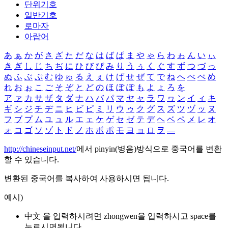
단위기호
일반기호
로마자
아랍어
あ
ぁ
か
が
さ
ざ
た
だ
な
は
ば
ぱ
ま
や
ゃ
ら
わ
ゎ
ん
い
ぃ
き
ぎ
し
じ
ち
ぢ
に
ひ
び
ぴ
み
り
う
ぅ
く
ぐ
す
ず
つ
づ
っ
ぬ
ふ
ぶ
ぷ
む
ゆ
ゅ
る
え
ぇ
け
げ
せ
ぜ
て
で
ね
へ
べ
ぺ
め
れ
お
ぉ
こ
ご
そ
ぞ
と
ど
の
ほ
ぼ
ぽ
も
よ
ょ
ろ
を
ア
ァ
カ
サ
ザ
タ
ダ
ナ
ハ
バ
パ
マ
ヤ
ャ
ラ
ワ
ヮ
ン
イ
ィ
キ
ギ
シ
ジ
チ
ヂ
ニ
ヒ
ビ
ピ
ミ
リ
ウ
ゥ
ク
グ
ス
ズ
ツ
ヅ
ッ
ヌ
フ
ブ
プ
ム
ユ
ュ
ル
エ
ェ
ケ
ゲ
セ
ゼ
テ
デ
ヘ
ベ
ペ
メ
レ
オ
ォ
コ
ゴ
ソ
ゾ
ト
ド
ノ
ホ
ボ
ポ
モ
ヨ
ョ
ロ
ヲ
―
http://chineseinput.net/
에서 pinyin(병음)방식으로 중국어를 변환
할 수 있습니다.
변환된 중국어를 복사하여 사용하시면 됩니다.
예시)
中文 을 입력하시려면
zhongwen
을 입력하시고 space를
누르시면됩니다.