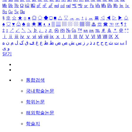
㎒
㎓
㎔
Ω
㏀
㏁
㎊
㎋
㎌
㏖
㏅
㎭
㎮
㎯
㏛
㎩
㎪
㎫
㎬
㏝
㏐
㏓
㏃
㏉
㏜
㏆
§
※
☆
★
○
●
◎
◇
◆
□
■
△
▽
→
←
↑
↓
↔
〓
◁
◀
▷
▶
♤
♠
♡
♥
♧
♣
⊙
◈
▣
◐
◑
▒
▤
▥
▨
▧
▦
▩
♨
☏
☎
☜
☞
¶
†
‡
↕
↗
↙
↖
↘
♭
♩
♪
♬
㉿
㈜
№
㏇
™
㏂
㏘
℡
＃
＆
＊
＠
ª
º
ⅰ
ⅱ
ⅲ
ⅳ
ⅴ
ⅵ
ⅶ
ⅷ
ⅸ
ⅹ
Ⅰ
Ⅱ
Ⅲ
Ⅳ
Ⅴ
Ⅵ
Ⅶ
Ⅷ
Ⅸ
Ⅹ
ا
ب
ت
ث
ج
ح
خ
د
ذ
ر
ز
س
ش
ص
ض
ط
ظ
ع
غ
ف
ق
ک
ل
م
ن
ه
و
ی
닫기
통합검색
국내학술논문
학위논문
해외학술논문
학술지