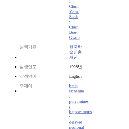
;
Chun,
Yeon-
Sook
;
Chun,
Boe-
Gwun
발행기관
한국학
술진흥
재단
발행연도
1998년
작성언어
English
주제어
brain
ischemia
;
polyamines
;
hippocampus
;
delayed
neuronal