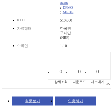
death
;
DFMO
;
MGBG
KDC
510.000
자료형태
한국연
구재단
(NRF)
수록면
1-10
0
0
0
상세조회
다운로드
내보내기
원문보기
인용하기