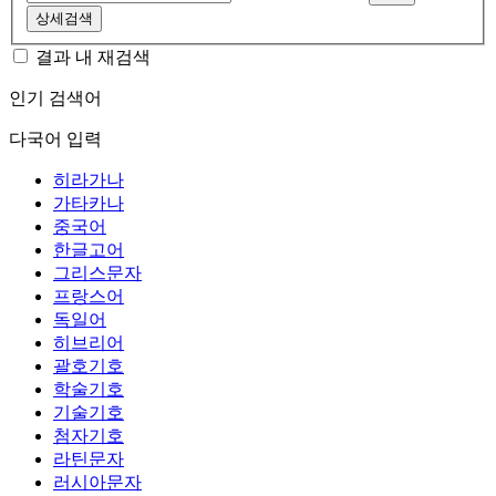
상세검색
결과 내 재검색
인기 검색어
다국어 입력
히라가나
가타카나
중국어
한글고어
그리스문자
프랑스어
독일어
히브리어
괄호기호
학술기호
기술기호
첨자기호
라틴문자
러시아문자