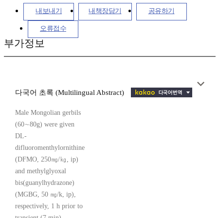
내보내기
내책장담기
공유하기
오류접수
부가정보
다국어 초록 (Multilingual Abstract)
Male Mongolian gerbils
(60∼80g) were given
DL-
difluoromenthylornithine
(DFMO, 250㎎/㎏, ip)
and methylglyoxal
bis(guanylhydrazone)
(MGBG, 50 ㎎/k, ip),
respectively, 1 h prior to
transient (7 min)