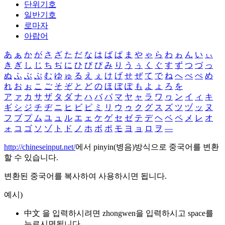
단위기호
일반기호
로마자
아랍어
あ
ぁ
か
が
さ
ざ
た
だ
な
は
ば
ぱ
ま
や
ゃ
ら
わ
ゎ
ん
い
ぃ
き
ぎ
し
じ
ち
ぢ
に
ひ
び
ぴ
み
り
う
ぅ
く
ぐ
す
ず
つ
づ
っ
ぬ
ふ
ぶ
ぷ
む
ゆ
ゅ
る
え
ぇ
け
げ
せ
ぜ
て
で
ね
へ
べ
ぺ
め
れ
お
ぉ
こ
ご
そ
ぞ
と
ど
の
ほ
ぼ
ぽ
も
よ
ょ
ろ
を
ア
ァ
カ
サ
ザ
タ
ダ
ナ
ハ
バ
パ
マ
ヤ
ャ
ラ
ワ
ヮ
ン
イ
ィ
キ
ギ
シ
ジ
チ
ヂ
ニ
ヒ
ビ
ピ
ミ
リ
ウ
ゥ
ク
グ
ス
ズ
ツ
ヅ
ッ
ヌ
フ
ブ
プ
ム
ユ
ュ
ル
エ
ェ
ケ
ゲ
セ
ゼ
テ
デ
ヘ
ベ
ペ
メ
レ
オ
ォ
コ
ゴ
ソ
ゾ
ト
ド
ノ
ホ
ボ
ポ
モ
ヨ
ョ
ロ
ヲ
―
http://chineseinput.net/
에서 pinyin(병음)방식으로 중국어를 변환
할 수 있습니다.
변환된 중국어를 복사하여 사용하시면 됩니다.
예시)
中文 을 입력하시려면
zhongwen
을 입력하시고 space를
누르시면됩니다.