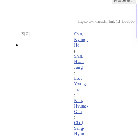
한글로보기
https://www.riss.kr/link?id=E685664
저자
Shin,
Kyung-
Ho
;
Shin,
Hwa-
Jung
;
Lee,
Young-
Jae
;
Kim,
Hyung-
Gun
;
Choi,
Sang-
Hyun