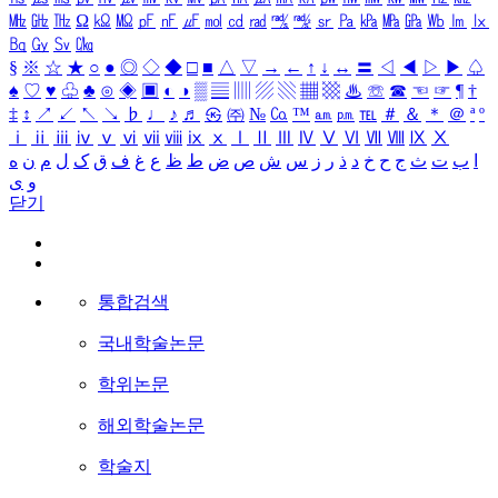
㎒
㎓
㎔
Ω
㏀
㏁
㎊
㎋
㎌
㏖
㏅
㎭
㎮
㎯
㏛
㎩
㎪
㎫
㎬
㏝
㏐
㏓
㏃
㏉
㏜
㏆
§
※
☆
★
○
●
◎
◇
◆
□
■
△
▽
→
←
↑
↓
↔
〓
◁
◀
▷
▶
♤
♠
♡
♥
♧
♣
⊙
◈
▣
◐
◑
▒
▤
▥
▨
▧
▦
▩
♨
☏
☎
☜
☞
¶
†
‡
↕
↗
↙
↖
↘
♭
♩
♪
♬
㉿
㈜
№
㏇
™
㏂
㏘
℡
＃
＆
＊
＠
ª
º
ⅰ
ⅱ
ⅲ
ⅳ
ⅴ
ⅵ
ⅶ
ⅷ
ⅸ
ⅹ
Ⅰ
Ⅱ
Ⅲ
Ⅳ
Ⅴ
Ⅵ
Ⅶ
Ⅷ
Ⅸ
Ⅹ
ا
ب
ت
ث
ج
ح
خ
د
ذ
ر
ز
س
ش
ص
ض
ط
ظ
ع
غ
ف
ق
ک
ل
م
ن
ه
و
ی
닫기
통합검색
국내학술논문
학위논문
해외학술논문
학술지