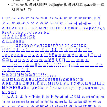
北京 을 입력하시려면
beijing
을 입력하시고 space를 누르
시면 됩니다.
ㅥ
ㅦ
ㅧ
ㅨ
ㅩ
ㅪ
ㅫ
ㅬ
ㅭ
ㅮ
ㅯ
ㅰ
ㅱ
ㅲ
ㅳ
ㅴ
ㅵ
ㅶ
ㅷ
ㅸ
ㅹ
ㅺ
ㅻ
ㅼ
ㅽ
ㅾ
ㅿ
ㆀ
ㆁ
ㆂ
ㆃ
ㆄ
ㆅ
ㆆ
ㆇ
ㆈ
ㆉ
ㆊ
ㆋ
ㆌ
ㆍ
ㆎ
Α
Β
Γ
Δ
Ε
Ζ
Η
Θ
Ι
Κ
Λ
Μ
Ν
Ξ
Ο
Π
Ρ
Σ
Τ
Υ
Φ
Χ
Ψ
Ω
α
β
γ
δ
ε
ζ
η
θ
ι
κ
λ
μ
ν
ξ
ο
π
ρ
σ
τ
υ
φ
χ
ψ
ω
á
à
Á
À
é
è
É
È
ç
Ç
ê
Ä
Ö
Ü
ä
ö
ü
ß
ְ
ֳ
ֲ
ֱ
ָ
ַ
ֵ
ֶ
ִ
ֹ
ּ
ֻ
ׂ
ׁ
ּ
ב
ה
נ
מ
צ
ת
ץ
ש
ד
ג
כ
ע
י
ח
ל
ך
ף
ק
ר
א
ט
ו
ן
ם
פ
‘
’
“
”
〔
〕
〈
〉
「
」
『
』
【
】
＂
（
）
［
］
｛
｝
±
×
÷
≠
≤
≥
∞
∴
♂
♀
∠
⊥
⌒
∂
∇
≡
≒
≪
≫
√
∽
∝
∵
∫
∬
∈
∋
⊆
⊇
⊂
⊃
∪
∩
∧
∨
￢
⇒
⇔
∀
∃
∮
∑
∏
＋
－
＜
＝
＞
、
。
·
‥
…
¨
〃
―
∥
＼
∼
´
～
ˇ
˘
˝
˚
˙
¸
˛
¡
¿
ː
！
＇
，
．
／
：
；
？
＾
＿
｀
｜
½
⅓
⅔
¼
¾
⅛
⅜
⅝
⅞
¹
²
³
⁴
ⁿ
₁
₂
₃
₄
Æ
Ð
Ħ
Ĳ
Ł
Ø
Œ
Þ
Ŧ
Ŋ
æ
đ
ð
ħ
ı
ĳ
ĸ
ŀ
ł
ø
œ
ß
þ
ŧ
ŋ
ŉ
А
Б
В
Г
Д
Е
Ё
Ж
З
И
Й
К
Л
М
Н
О
П
Р
С
Т
У
Ф
Х
Ц
Ч
Ш
Щ
Ъ
Ы
Ь
Э
Ю
Я
а
б
в
г
д
е
ё
ж
з
и
й
к
л
м
н
о
п
р
с
т
у
ф
х
ц
ч
ш
щ
ъ
ы
ь
э
ю
я
′
″
℃
Å
￠
￡
￥
¤
℉
‰
＄
％
Ｆ
￦
㎕
㎖
㎗
ℓ
㎘
㏄
㎣
㎤
㎥
㎦
㎙
㎚
㎛
㎜
㎝
㎞
㎟
㎠
㎡
㎢
㏊
㎍
㎎
㎏
㏏
㎈
㎉
㏈
㎧
㎨
㎰
㎱
㎲
㎳
㎴
㎵
㎶
㎷
㎸
㎹
㎀
㎁
㎂
㎃
㎄
㎺
㎻
㎽
㎾
㎿
㎐
㎑