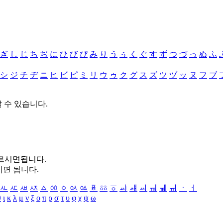
ぎ
し
じ
ち
ぢ
に
ひ
び
ぴ
み
り
う
ぅ
く
ぐ
す
ず
つ
づ
っ
ぬ
ふ
シ
ジ
チ
ヂ
ニ
ヒ
ビ
ピ
ミ
リ
ウ
ゥ
ク
グ
ス
ズ
ツ
ヅ
ッ
ヌ
フ
ブ
할 수 있습니다.
누르시면됩니다.
시면 됩니다.
ㅻ
ㅼ
ㅽ
ㅾ
ㅿ
ㆀ
ㆁ
ㆂ
ㆃ
ㆄ
ㆅ
ㆆ
ㆇ
ㆈ
ㆉ
ㆊ
ㆋ
ㆌ
ㆍ
ㆎ
θ
ι
κ
λ
μ
ν
ξ
ο
π
ρ
σ
τ
υ
φ
χ
ψ
ω