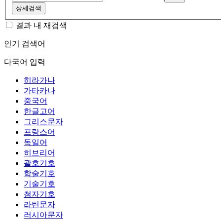
상세검색
결과 내 재검색
인기 검색어
다국어 입력
히라가나
가타카나
중국어
한글고어
그리스문자
프랑스어
독일어
히브리어
괄호기호
학술기호
기술기호
첨자기호
라틴문자
러시아문자