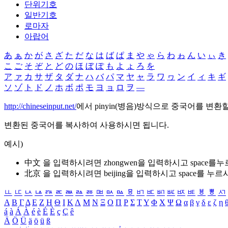
단위기호
일반기호
로마자
아랍어
あ
ぁ
か
が
さ
ざ
た
だ
な
は
ば
ぱ
ま
や
ゃ
ら
わ
ゎ
ん
い
ぃ
き
こ
ご
そ
ぞ
と
ど
の
ほ
ぼ
ぽ
も
よ
ょ
ろ
を
ア
ァ
カ
サ
ザ
タ
ダ
ナ
ハ
バ
パ
マ
ヤ
ャ
ラ
ワ
ヮ
ン
イ
ィ
キ
ギ
ソ
ゾ
ト
ド
ノ
ホ
ボ
ポ
モ
ヨ
ョ
ロ
ヲ
―
http://chineseinput.net/
에서 pinyin(병음)방식으로 중국어를 변환
변환된 중국어를 복사하여 사용하시면 됩니다.
예시)
中文 을 입력하시려면
zhongwen
을 입력하시고 space를
北京 을 입력하시려면
beijing
을 입력하시고 space를 누르
ㅥ
ㅦ
ㅧ
ㅨ
ㅩ
ㅪ
ㅫ
ㅬ
ㅭ
ㅮ
ㅯ
ㅰ
ㅱ
ㅲ
ㅳ
ㅴ
ㅵ
ㅶ
ㅷ
ㅸ
ㅹ
ㅺ
Α
Β
Γ
Δ
Ε
Ζ
Η
Θ
Ι
Κ
Λ
Μ
Ν
Ξ
Ο
Π
Ρ
Σ
Τ
Υ
Φ
Χ
Ψ
Ω
α
β
γ
δ
ε
ζ
η
á
à
Á
À
é
è
É
È
ç
Ç
ê
Ä
Ö
Ü
ä
ö
ü
ß