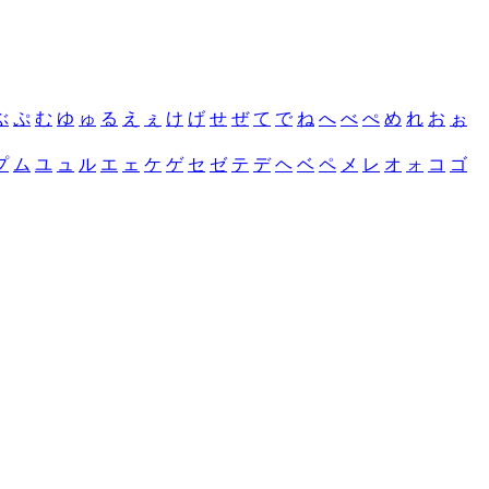
ぶ
ぷ
む
ゆ
ゅ
る
え
ぇ
け
げ
せ
ぜ
て
で
ね
へ
べ
ぺ
め
れ
お
ぉ
プ
ム
ユ
ュ
ル
エ
ェ
ケ
ゲ
セ
ゼ
テ
デ
ヘ
ベ
ペ
メ
レ
オ
ォ
コ
ゴ