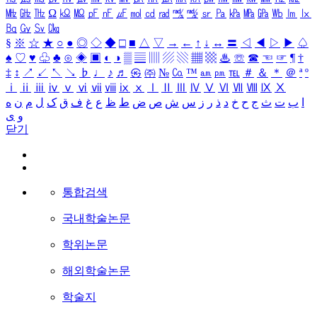
㎒
㎓
㎔
Ω
㏀
㏁
㎊
㎋
㎌
㏖
㏅
㎭
㎮
㎯
㏛
㎩
㎪
㎫
㎬
㏝
㏐
㏓
㏃
㏉
㏜
㏆
§
※
☆
★
○
●
◎
◇
◆
□
■
△
▽
→
←
↑
↓
↔
〓
◁
◀
▷
▶
♤
♠
♡
♥
♧
♣
⊙
◈
▣
◐
◑
▒
▤
▥
▨
▧
▦
▩
♨
☏
☎
☜
☞
¶
†
‡
↕
↗
↙
↖
↘
♭
♩
♪
♬
㉿
㈜
№
㏇
™
㏂
㏘
℡
＃
＆
＊
＠
ª
º
ⅰ
ⅱ
ⅲ
ⅳ
ⅴ
ⅵ
ⅶ
ⅷ
ⅸ
ⅹ
Ⅰ
Ⅱ
Ⅲ
Ⅳ
Ⅴ
Ⅵ
Ⅶ
Ⅷ
Ⅸ
Ⅹ
ا
ب
ت
ث
ج
ح
خ
د
ذ
ر
ز
س
ش
ص
ض
ط
ظ
ع
غ
ف
ق
ک
ل
م
ن
ه
و
ی
닫기
통합검색
국내학술논문
학위논문
해외학술논문
학술지