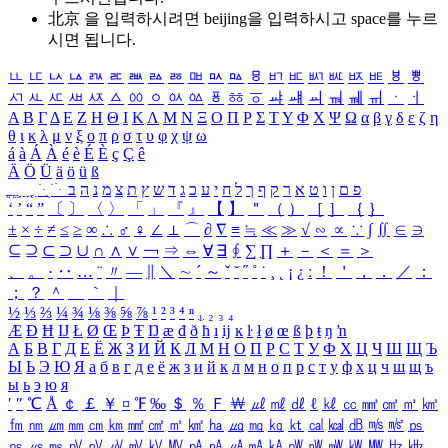
北京 을 입력하시려면
beijing
을 입력하시고 space를 누르
시면 됩니다.
ㅥ
ㅦ
ㅧ
ㅨ
ㅩ
ㅪ
ㅫ
ㅬ
ㅭ
ㅮ
ㅯ
ㅰ
ㅱ
ㅲ
ㅳ
ㅴ
ㅵ
ㅶ
ㅷ
ㅸ
ㅹ
ㅺ
ㅻ
ㅼ
ㅽ
ㅾ
ㅿ
ㆀ
ㆁ
ㆂ
ㆃ
ㆄ
ㆅ
ㆆ
ㆇ
ㆈ
ㆉ
ㆊ
ㆋ
ㆌ
ㆍ
ㆎ
Α
Β
Γ
Δ
Ε
Ζ
Η
Θ
Ι
Κ
Λ
Μ
Ν
Ξ
Ο
Π
Ρ
Σ
Τ
Υ
Φ
Χ
Ψ
Ω
α
β
γ
δ
ε
ζ
η
θ
ι
κ
λ
μ
ν
ξ
ο
π
ρ
σ
τ
υ
φ
χ
ψ
ω
á
à
Á
À
é
è
É
È
ç
Ç
ê
Ä
Ö
Ü
ä
ö
ü
ß
ְ
ֳ
ֲ
ֱ
ָ
ַ
ֵ
ֶ
ִ
ֹ
ּ
ֻ
ׂ
ׁ
ּ
ב
ה
נ
מ
צ
ת
ץ
ש
ד
ג
כ
ע
י
ח
ל
ך
ף
ק
ר
א
ט
ו
ן
ם
פ
‘
’
“
”
〔
〕
〈
〉
「
」
『
』
【
】
＂
（
）
［
］
｛
｝
±
×
÷
≠
≤
≥
∞
∴
♂
♀
∠
⊥
⌒
∂
∇
≡
≒
≪
≫
√
∽
∝
∵
∫
∬
∈
∋
⊆
⊇
⊂
⊃
∪
∩
∧
∨
￢
⇒
⇔
∀
∃
∮
∑
∏
＋
－
＜
＝
＞
、
。
·
‥
…
¨
〃
―
∥
＼
∼
´
～
ˇ
˘
˝
˚
˙
¸
˛
¡
¿
ː
！
＇
，
．
／
：
；
？
＾
＿
｀
｜
½
⅓
⅔
¼
¾
⅛
⅜
⅝
⅞
¹
²
³
⁴
ⁿ
₁
₂
₃
₄
Æ
Ð
Ħ
Ĳ
Ł
Ø
Œ
Þ
Ŧ
Ŋ
æ
đ
ð
ħ
ı
ĳ
ĸ
ŀ
ł
ø
œ
ß
þ
ŧ
ŋ
ŉ
А
Б
В
Г
Д
Е
Ё
Ж
З
И
Й
К
Л
М
Н
О
П
Р
С
Т
У
Ф
Х
Ц
Ч
Ш
Щ
Ъ
Ы
Ь
Э
Ю
Я
а
б
в
г
д
е
ё
ж
з
и
й
к
л
м
н
о
п
р
с
т
у
ф
х
ц
ч
ш
щ
ъ
ы
ь
э
ю
я
′
″
℃
Å
￠
￡
￥
¤
℉
‰
＄
％
Ｆ
￦
㎕
㎖
㎗
ℓ
㎘
㏄
㎣
㎤
㎥
㎦
㎙
㎚
㎛
㎜
㎝
㎞
㎟
㎠
㎡
㎢
㏊
㎍
㎎
㎏
㏏
㎈
㎉
㏈
㎧
㎨
㎰
㎱
㎲
㎳
㎴
㎵
㎶
㎷
㎸
㎹
㎀
㎁
㎂
㎃
㎄
㎺
㎻
㎽
㎾
㎿
㎐
㎑