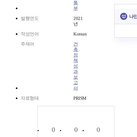
통
부
나만
발행연도
2021
년
작성언어
Korean
주제어
건
축
정
책
성
과
보
고
서
자료형태
PRISM
0
0
0