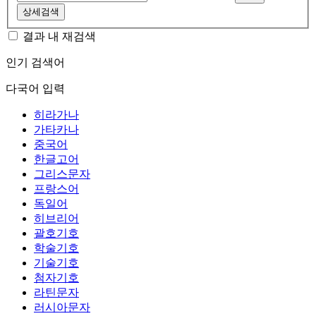
상세검색
결과 내 재검색
인기 검색어
다국어 입력
히라가나
가타카나
중국어
한글고어
그리스문자
프랑스어
독일어
히브리어
괄호기호
학술기호
기술기호
첨자기호
라틴문자
러시아문자