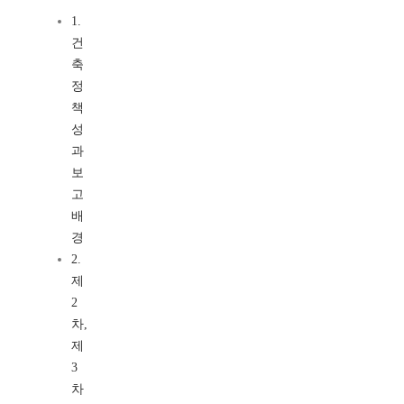
1.
건
축
정
책
성
과
보
고
배
경
2.
제
2
차,
제
3
차