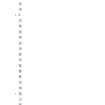
성
과
4.
건
축
정
책
성
과
분
석
및
향
후
과
제
참
고
문