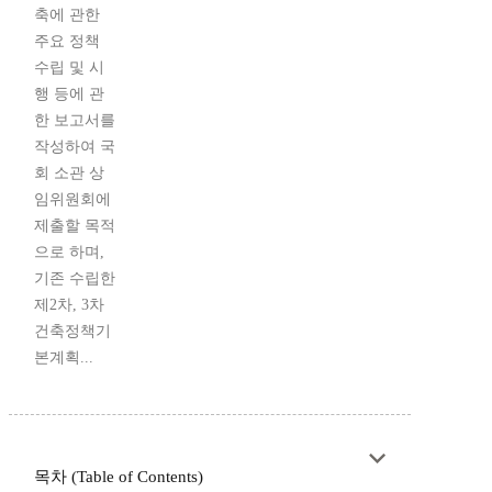
축에 관한
주요 정책
수립 및 시
행 등에 관
한 보고서를
작성하여 국
회 소관 상
임위원회에
제출할 목적
으로 하며,
기존 수립한
제2차, 3차
건축정책기
본계획...
목차 (Table of Contents)