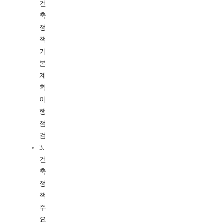
건
축
정
책
기
본
계
획
이
행
점
검
3.
건
축
정
책
주
요