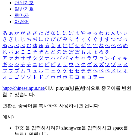
단위기호
일반기호
로마자
아랍어
あ
ぁ
か
が
さ
ざ
た
だ
な
は
ば
ぱ
ま
や
ゃ
ら
わ
ゎ
ん
い
ぃ
き
ぎ
し
じ
ち
ぢ
に
ひ
び
ぴ
み
り
う
ぅ
く
ぐ
す
ず
つ
づ
っ
ぬ
ふ
ぶ
ぷ
む
ゆ
ゅ
る
え
ぇ
け
げ
せ
ぜ
て
で
ね
へ
べ
ぺ
め
れ
お
ぉ
こ
ご
そ
ぞ
と
ど
の
ほ
ぼ
ぽ
も
よ
ょ
ろ
を
ア
ァ
カ
サ
ザ
タ
ダ
ナ
ハ
バ
パ
マ
ヤ
ャ
ラ
ワ
ヮ
ン
イ
ィ
キ
ギ
シ
ジ
チ
ヂ
ニ
ヒ
ビ
ピ
ミ
リ
ウ
ゥ
ク
グ
ス
ズ
ツ
ヅ
ッ
ヌ
フ
ブ
プ
ム
ユ
ュ
ル
エ
ェ
ケ
ゲ
セ
ゼ
テ
デ
ヘ
ベ
ペ
メ
レ
オ
ォ
コ
ゴ
ソ
ゾ
ト
ド
ノ
ホ
ボ
ポ
モ
ヨ
ョ
ロ
ヲ
―
http://chineseinput.net/
에서 pinyin(병음)방식으로 중국어를 변환
할 수 있습니다.
변환된 중국어를 복사하여 사용하시면 됩니다.
예시)
中文 을 입력하시려면
zhongwen
을 입력하시고 space를
누르시면됩니다.