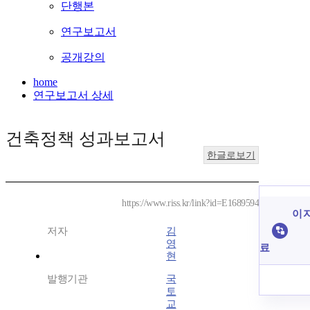
단행본
연구보고서
공개강의
home
연구보고서 상세
건축정책 성과보고서
한글로보기
https://www.riss.kr/link?id=E1689594
이 
저자
김
영
료
현
발행기관
국
토
교