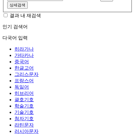
상세검색
결과 내 재검색
인기 검색어
다국어 입력
히라가나
가타카나
중국어
한글고어
그리스문자
프랑스어
독일어
히브리어
괄호기호
학술기호
기술기호
첨자기호
라틴문자
러시아문자