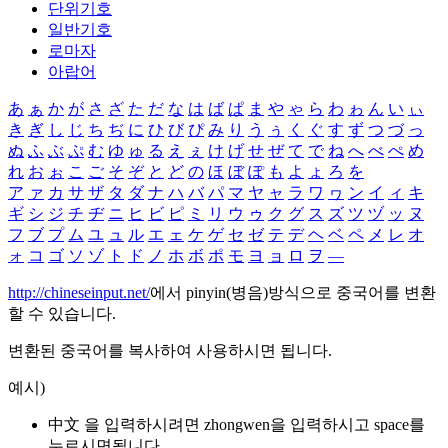
단위기호
일반기호
로마자
아랍어
あ
ぁ
か
が
さ
ざ
た
だ
な
は
ば
ぱ
ま
や
ゃ
ら
わ
ゎ
ん
い
ぃ
き
ぎ
し
じ
ち
ぢ
に
ひ
び
ぴ
み
り
う
ぅ
く
ぐ
す
ず
つ
づ
っ
ぬ
ふ
ぶ
ぷ
む
ゆ
ゅ
る
え
ぇ
け
げ
せ
ぜ
て
で
ね
へ
べ
ぺ
め
れ
お
ぉ
こ
ご
そ
ぞ
と
ど
の
ほ
ぼ
ぽ
も
よ
ょ
ろ
を
ア
ァ
カ
サ
ザ
タ
ダ
ナ
ハ
バ
パ
マ
ヤ
ャ
ラ
ワ
ヮ
ン
イ
ィ
キ
ギ
シ
ジ
チ
ヂ
ニ
ヒ
ビ
ピ
ミ
リ
ウ
ゥ
ク
グ
ス
ズ
ツ
ヅ
ッ
ヌ
フ
ブ
プ
ム
ユ
ュ
ル
エ
ェ
ケ
ゲ
セ
ゼ
テ
デ
ヘ
ベ
ペ
メ
レ
オ
ォ
コ
ゴ
ソ
ゾ
ト
ド
ノ
ホ
ボ
ポ
モ
ヨ
ョ
ロ
ヲ
―
http://chineseinput.net/
에서 pinyin(병음)방식으로 중국어를 변환
할 수 있습니다.
변환된 중국어를 복사하여 사용하시면 됩니다.
예시)
中文 을 입력하시려면
zhongwen
을 입력하시고 space를
누르시면됩니다.