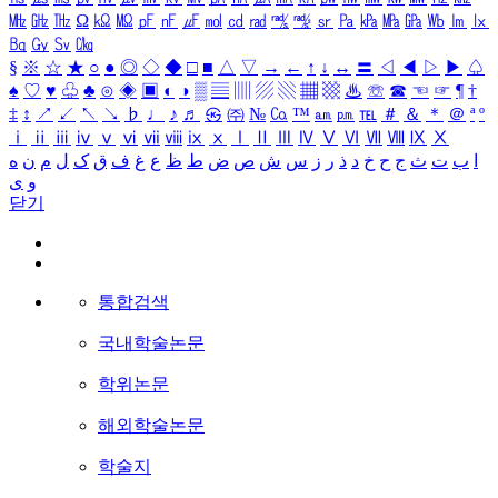
㎒
㎓
㎔
Ω
㏀
㏁
㎊
㎋
㎌
㏖
㏅
㎭
㎮
㎯
㏛
㎩
㎪
㎫
㎬
㏝
㏐
㏓
㏃
㏉
㏜
㏆
§
※
☆
★
○
●
◎
◇
◆
□
■
△
▽
→
←
↑
↓
↔
〓
◁
◀
▷
▶
♤
♠
♡
♥
♧
♣
⊙
◈
▣
◐
◑
▒
▤
▥
▨
▧
▦
▩
♨
☏
☎
☜
☞
¶
†
‡
↕
↗
↙
↖
↘
♭
♩
♪
♬
㉿
㈜
№
㏇
™
㏂
㏘
℡
＃
＆
＊
＠
ª
º
ⅰ
ⅱ
ⅲ
ⅳ
ⅴ
ⅵ
ⅶ
ⅷ
ⅸ
ⅹ
Ⅰ
Ⅱ
Ⅲ
Ⅳ
Ⅴ
Ⅵ
Ⅶ
Ⅷ
Ⅸ
Ⅹ
ا
ب
ت
ث
ج
ح
خ
د
ذ
ر
ز
س
ش
ص
ض
ط
ظ
ع
غ
ف
ق
ک
ل
م
ن
ه
و
ی
닫기
통합검색
국내학술논문
학위논문
해외학술논문
학술지