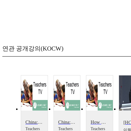
연관 공개강의(KOCW)
China: ICT and PE
China: Going for Gold
How Do They Do It In China?
Teachers
Teachers
Teachers
이