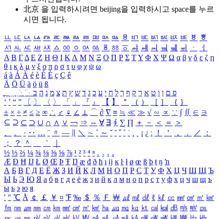
北京 을 입력하시려면
beijing
을 입력하시고 space를 누르
시면 됩니다.
ㅥ
ㅦ
ㅧ
ㅨ
ㅩ
ㅪ
ㅫ
ㅬ
ㅭ
ㅮ
ㅯ
ㅰ
ㅱ
ㅲ
ㅳ
ㅴ
ㅵ
ㅶ
ㅷ
ㅸ
ㅹ
ㅺ
ㅻ
ㅼ
ㅽ
ㅾ
ㅿ
ㆀ
ㆁ
ㆂ
ㆃ
ㆄ
ㆅ
ㆆ
ㆇ
ㆈ
ㆉ
ㆊ
ㆋ
ㆌ
ㆍ
ㆎ
Α
Β
Γ
Δ
Ε
Ζ
Η
Θ
Ι
Κ
Λ
Μ
Ν
Ξ
Ο
Π
Ρ
Σ
Τ
Υ
Φ
Χ
Ψ
Ω
α
β
γ
δ
ε
ζ
η
θ
ι
κ
λ
μ
ν
ξ
ο
π
ρ
σ
τ
υ
φ
χ
ψ
ω
á
à
Á
À
é
è
É
È
ç
Ç
ê
Ä
Ö
Ü
ä
ö
ü
ß
ְ
ֳ
ֲ
ֱ
ָ
ַ
ֵ
ֶ
ִ
ֹ
ּ
ֻ
ׂ
ׁ
ּ
ב
ה
נ
מ
צ
ת
ץ
ש
ד
ג
כ
ע
י
ח
ל
ך
ף
ק
ר
א
ט
ו
ן
ם
פ
‘
’
“
”
〔
〕
〈
〉
「
」
『
』
【
】
＂
（
）
［
］
｛
｝
±
×
÷
≠
≤
≥
∞
∴
♂
♀
∠
⊥
⌒
∂
∇
≡
≒
≪
≫
√
∽
∝
∵
∫
∬
∈
∋
⊆
⊇
⊂
⊃
∪
∩
∧
∨
￢
⇒
⇔
∀
∃
∮
∑
∏
＋
－
＜
＝
＞
、
。
·
‥
…
¨
〃
―
∥
＼
∼
´
～
ˇ
˘
˝
˚
˙
¸
˛
¡
¿
ː
！
＇
，
．
／
：
；
？
＾
＿
｀
｜
½
⅓
⅔
¼
¾
⅛
⅜
⅝
⅞
¹
²
³
⁴
ⁿ
₁
₂
₃
₄
Æ
Ð
Ħ
Ĳ
Ł
Ø
Œ
Þ
Ŧ
Ŋ
æ
đ
ð
ħ
ı
ĳ
ĸ
ŀ
ł
ø
œ
ß
þ
ŧ
ŋ
ŉ
А
Б
В
Г
Д
Е
Ё
Ж
З
И
Й
К
Л
М
Н
О
П
Р
С
Т
У
Ф
Х
Ц
Ч
Ш
Щ
Ъ
Ы
Ь
Э
Ю
Я
а
б
в
г
д
е
ё
ж
з
и
й
к
л
м
н
о
п
р
с
т
у
ф
х
ц
ч
ш
щ
ъ
ы
ь
э
ю
я
′
″
℃
Å
￠
￡
￥
¤
℉
‰
＄
％
Ｆ
￦
㎕
㎖
㎗
ℓ
㎘
㏄
㎣
㎤
㎥
㎦
㎙
㎚
㎛
㎜
㎝
㎞
㎟
㎠
㎡
㎢
㏊
㎍
㎎
㎏
㏏
㎈
㎉
㏈
㎧
㎨
㎰
㎱
㎲
㎳
㎴
㎵
㎶
㎷
㎸
㎹
㎀
㎁
㎂
㎃
㎄
㎺
㎻
㎽
㎾
㎿
㎐
㎑