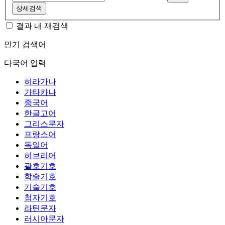
상세검색
결과 내 재검색
인기 검색어
다국어 입력
히라가나
가타카나
중국어
한글고어
그리스문자
프랑스어
독일어
히브리어
괄호기호
학술기호
기술기호
첨자기호
라틴문자
러시아문자