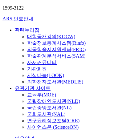
1599-3122
ARS 번호안내
관련누리집
대학공개강의(KOCW)
학술정보통계시스템(Rinfo)
외국학술지지원센터(FRIC)
학술관계분석서비스(SAM)
사서커뮤니티
기관회원
지식나눔(LOOK)
의학전자도서관(MEDLIS)
유관기관 사이트
교육부(MOE)
국립장애인도서관(NLD)
국립중앙도서관(NL)
국회도서관(NAL)
연구윤리정보포털(CRE)
사이언스온 (ScienceON)