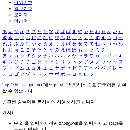
단위기호
일반기호
로마자
아랍어
あ
ぁ
か
が
さ
ざ
た
だ
な
は
ば
ぱ
ま
や
ゃ
ら
わ
ゎ
ん
い
ぃ
き
ぎ
し
じ
ち
ぢ
に
ひ
び
ぴ
み
り
う
ぅ
く
ぐ
す
ず
つ
づ
っ
ぬ
ふ
ぶ
ぷ
む
ゆ
ゅ
る
え
ぇ
け
げ
せ
ぜ
て
で
ね
へ
べ
ぺ
め
れ
お
ぉ
こ
ご
そ
ぞ
と
ど
の
ほ
ぼ
ぽ
も
よ
ょ
ろ
を
ア
ァ
カ
サ
ザ
タ
ダ
ナ
ハ
バ
パ
マ
ヤ
ャ
ラ
ワ
ヮ
ン
イ
ィ
キ
ギ
シ
ジ
チ
ヂ
ニ
ヒ
ビ
ピ
ミ
リ
ウ
ゥ
ク
グ
ス
ズ
ツ
ヅ
ッ
ヌ
フ
ブ
プ
ム
ユ
ュ
ル
エ
ェ
ケ
ゲ
セ
ゼ
テ
デ
ヘ
ベ
ペ
メ
レ
オ
ォ
コ
ゴ
ソ
ゾ
ト
ド
ノ
ホ
ボ
ポ
モ
ヨ
ョ
ロ
ヲ
―
http://chineseinput.net/
에서 pinyin(병음)방식으로 중국어를 변환
할 수 있습니다.
변환된 중국어를 복사하여 사용하시면 됩니다.
예시)
中文 을 입력하시려면
zhongwen
을 입력하시고 space를
누르시면됩니다.