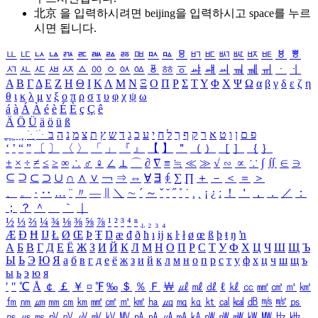
北京 을 입력하시려면
beijing
을 입력하시고 space를 누르
시면 됩니다.
ㅥ
ㅦ
ㅧ
ㅨ
ㅩ
ㅪ
ㅫ
ㅬ
ㅭ
ㅮ
ㅯ
ㅰ
ㅱ
ㅲ
ㅳ
ㅴ
ㅵ
ㅶ
ㅷ
ㅸ
ㅹ
ㅺ
ㅻ
ㅼ
ㅽ
ㅾ
ㅿ
ㆀ
ㆁ
ㆂ
ㆃ
ㆄ
ㆅ
ㆆ
ㆇ
ㆈ
ㆉ
ㆊ
ㆋ
ㆌ
ㆍ
ㆎ
Α
Β
Γ
Δ
Ε
Ζ
Η
Θ
Ι
Κ
Λ
Μ
Ν
Ξ
Ο
Π
Ρ
Σ
Τ
Υ
Φ
Χ
Ψ
Ω
α
β
γ
δ
ε
ζ
η
θ
ι
κ
λ
μ
ν
ξ
ο
π
ρ
σ
τ
υ
φ
χ
ψ
ω
á
à
Á
À
é
è
É
È
ç
Ç
ê
Ä
Ö
Ü
ä
ö
ü
ß
ְ
ֳ
ֲ
ֱ
ָ
ַ
ֵ
ֶ
ִ
ֹ
ּ
ֻ
ׂ
ׁ
ּ
ב
ה
נ
מ
צ
ת
ץ
ש
ד
ג
כ
ע
י
ח
ל
ך
ף
ק
ר
א
ט
ו
ן
ם
פ
‘
’
“
”
〔
〕
〈
〉
「
」
『
』
【
】
＂
（
）
［
］
｛
｝
±
×
÷
≠
≤
≥
∞
∴
♂
♀
∠
⊥
⌒
∂
∇
≡
≒
≪
≫
√
∽
∝
∵
∫
∬
∈
∋
⊆
⊇
⊂
⊃
∪
∩
∧
∨
￢
⇒
⇔
∀
∃
∮
∑
∏
＋
－
＜
＝
＞
、
。
·
‥
…
¨
〃
―
∥
＼
∼
´
～
ˇ
˘
˝
˚
˙
¸
˛
¡
¿
ː
！
＇
，
．
／
：
；
？
＾
＿
｀
｜
½
⅓
⅔
¼
¾
⅛
⅜
⅝
⅞
¹
²
³
⁴
ⁿ
₁
₂
₃
₄
Æ
Ð
Ħ
Ĳ
Ł
Ø
Œ
Þ
Ŧ
Ŋ
æ
đ
ð
ħ
ı
ĳ
ĸ
ŀ
ł
ø
œ
ß
þ
ŧ
ŋ
ŉ
А
Б
В
Г
Д
Е
Ё
Ж
З
И
Й
К
Л
М
Н
О
П
Р
С
Т
У
Ф
Х
Ц
Ч
Ш
Щ
Ъ
Ы
Ь
Э
Ю
Я
а
б
в
г
д
е
ё
ж
з
и
й
к
л
м
н
о
п
р
с
т
у
ф
х
ц
ч
ш
щ
ъ
ы
ь
э
ю
я
′
″
℃
Å
￠
￡
￥
¤
℉
‰
＄
％
Ｆ
￦
㎕
㎖
㎗
ℓ
㎘
㏄
㎣
㎤
㎥
㎦
㎙
㎚
㎛
㎜
㎝
㎞
㎟
㎠
㎡
㎢
㏊
㎍
㎎
㎏
㏏
㎈
㎉
㏈
㎧
㎨
㎰
㎱
㎲
㎳
㎴
㎵
㎶
㎷
㎸
㎹
㎀
㎁
㎂
㎃
㎄
㎺
㎻
㎽
㎾
㎿
㎐
㎑