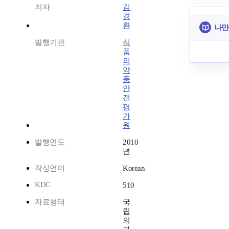
저자
김
경
환
나만
발행기관
식
품
의
약
품
안
전
평
가
원
발행연도
2010
년
작성언어
Korean
KDC
510
자료형태
국
립
의