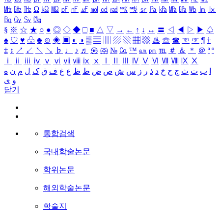
㎒
㎓
㎔
Ω
㏀
㏁
㎊
㎋
㎌
㏖
㏅
㎭
㎮
㎯
㏛
㎩
㎪
㎫
㎬
㏝
㏐
㏓
㏃
㏉
㏜
㏆
§
※
☆
★
○
●
◎
◇
◆
□
■
△
▽
→
←
↑
↓
↔
〓
◁
◀
▷
▶
♤
♠
♡
♥
♧
♣
⊙
◈
▣
◐
◑
▒
▤
▥
▨
▧
▦
▩
♨
☏
☎
☜
☞
¶
†
‡
↕
↗
↙
↖
↘
♭
♩
♪
♬
㉿
㈜
№
㏇
™
㏂
㏘
℡
＃
＆
＊
＠
ª
º
ⅰ
ⅱ
ⅲ
ⅳ
ⅴ
ⅵ
ⅶ
ⅷ
ⅸ
ⅹ
Ⅰ
Ⅱ
Ⅲ
Ⅳ
Ⅴ
Ⅵ
Ⅶ
Ⅷ
Ⅸ
Ⅹ
ا
ب
ت
ث
ج
ح
خ
د
ذ
ر
ز
س
ش
ص
ض
ط
ظ
ع
غ
ف
ق
ک
ل
م
ن
ه
و
ی
닫기
통합검색
국내학술논문
학위논문
해외학술논문
학술지