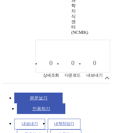
과
학
지
식
센
터
(NCMIK)
0
0
0
상세조회
다운로드
내보내기
원문보기
인용하기
내보내기
내책장담기