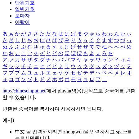
단위기호
일반기호
로마자
아랍어
あ
ぁ
か
が
さ
ざ
た
だ
な
は
ば
ぱ
ま
や
ゃ
ら
わ
ゎ
ん
い
ぃ
き
ぎ
し
じ
ち
ぢ
に
ひ
び
ぴ
み
り
う
ぅ
く
ぐ
す
ず
つ
づ
っ
ぬ
ふ
ぶ
ぷ
む
ゆ
ゅ
る
え
ぇ
け
げ
せ
ぜ
て
で
ね
へ
べ
ぺ
め
れ
お
ぉ
こ
ご
そ
ぞ
と
ど
の
ほ
ぼ
ぽ
も
よ
ょ
ろ
を
ア
ァ
カ
サ
ザ
タ
ダ
ナ
ハ
バ
パ
マ
ヤ
ャ
ラ
ワ
ヮ
ン
イ
ィ
キ
ギ
シ
ジ
チ
ヂ
ニ
ヒ
ビ
ピ
ミ
リ
ウ
ゥ
ク
グ
ス
ズ
ツ
ヅ
ッ
ヌ
フ
ブ
プ
ム
ユ
ュ
ル
エ
ェ
ケ
ゲ
セ
ゼ
テ
デ
ヘ
ベ
ペ
メ
レ
オ
ォ
コ
ゴ
ソ
ゾ
ト
ド
ノ
ホ
ボ
ポ
モ
ヨ
ョ
ロ
ヲ
―
http://chineseinput.net/
에서 pinyin(병음)방식으로 중국어를 변환
할 수 있습니다.
변환된 중국어를 복사하여 사용하시면 됩니다.
예시)
中文 을 입력하시려면
zhongwen
을 입력하시고 space를
누르시면됩니다.