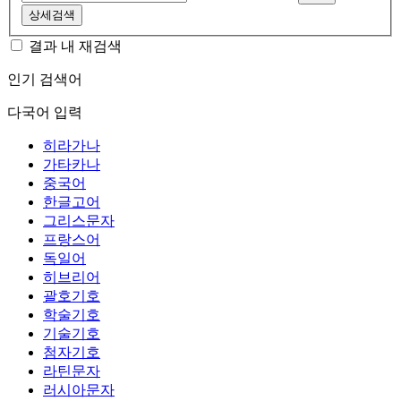
상세검색
결과 내 재검색
인기 검색어
다국어 입력
히라가나
가타카나
중국어
한글고어
그리스문자
프랑스어
독일어
히브리어
괄호기호
학술기호
기술기호
첨자기호
라틴문자
러시아문자