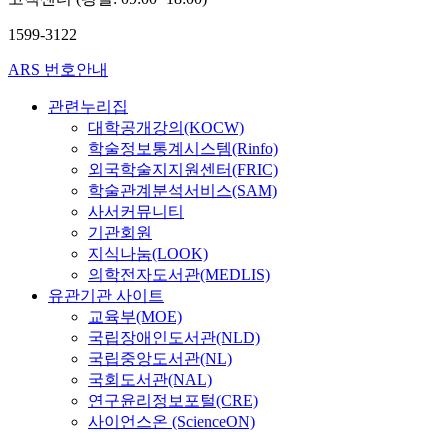
1599-3122
ARS 번호안내
관련누리집
대학공개강의(KOCW)
학술정보통계시스템(Rinfo)
외국학술지지원센터(FRIC)
학술관계분석서비스(SAM)
사서커뮤니티
기관회원
지식나눔(LOOK)
의학전자도서관(MEDLIS)
유관기관 사이트
교육부(MOE)
국립장애인도서관(NLD)
국립중앙도서관(NL)
국회도서관(NAL)
연구윤리정보포털(CRE)
사이언스온 (ScienceON)