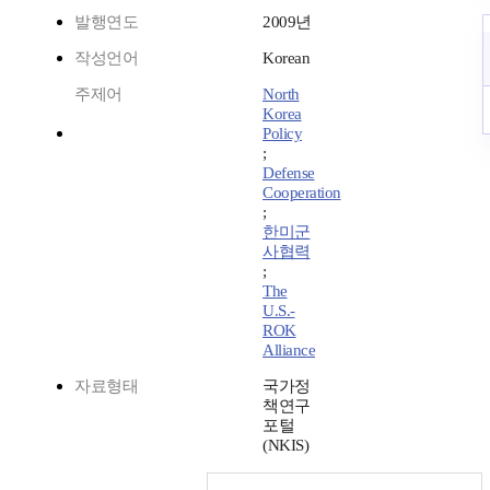
발행연도
2009년
작성언어
Korean
주제어
North
Korea
Policy
;
Defense
Cooperation
;
한미군
사협력
;
The
U.S.-
ROK
Alliance
자료형태
국가정
책연구
포털
(NKIS)