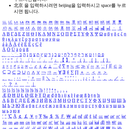
北京 을 입력하시려면
beijing
을 입력하시고 space를 누르
시면 됩니다.
ㅥ
ㅦ
ㅧ
ㅨ
ㅩ
ㅪ
ㅫ
ㅬ
ㅭ
ㅮ
ㅯ
ㅰ
ㅱ
ㅲ
ㅳ
ㅴ
ㅵ
ㅶ
ㅷ
ㅸ
ㅹ
ㅺ
ㅻ
ㅼ
ㅽ
ㅾ
ㅿ
ㆀ
ㆁ
ㆂ
ㆃ
ㆄ
ㆅ
ㆆ
ㆇ
ㆈ
ㆉ
ㆊ
ㆋ
ㆌ
ㆍ
ㆎ
Α
Β
Γ
Δ
Ε
Ζ
Η
Θ
Ι
Κ
Λ
Μ
Ν
Ξ
Ο
Π
Ρ
Σ
Τ
Υ
Φ
Χ
Ψ
Ω
α
β
γ
δ
ε
ζ
η
θ
ι
κ
λ
μ
ν
ξ
ο
π
ρ
σ
τ
υ
φ
χ
ψ
ω
á
à
Á
À
é
è
É
È
ç
Ç
ê
Ä
Ö
Ü
ä
ö
ü
ß
ְ
ֳ
ֲ
ֱ
ָ
ַ
ֵ
ֶ
ִ
ֹ
ּ
ֻ
ׂ
ׁ
ּ
ב
ה
נ
מ
צ
ת
ץ
ש
ד
ג
כ
ע
י
ח
ל
ך
ף
ק
ר
א
ט
ו
ן
ם
פ
‘
’
“
”
〔
〕
〈
〉
「
」
『
』
【
】
＂
（
）
［
］
｛
｝
±
×
÷
≠
≤
≥
∞
∴
♂
♀
∠
⊥
⌒
∂
∇
≡
≒
≪
≫
√
∽
∝
∵
∫
∬
∈
∋
⊆
⊇
⊂
⊃
∪
∩
∧
∨
￢
⇒
⇔
∀
∃
∮
∑
∏
＋
－
＜
＝
＞
、
。
·
‥
…
¨
〃
―
∥
＼
∼
´
～
ˇ
˘
˝
˚
˙
¸
˛
¡
¿
ː
！
＇
，
．
／
：
；
？
＾
＿
｀
｜
½
⅓
⅔
¼
¾
⅛
⅜
⅝
⅞
¹
²
³
⁴
ⁿ
₁
₂
₃
₄
Æ
Ð
Ħ
Ĳ
Ł
Ø
Œ
Þ
Ŧ
Ŋ
æ
đ
ð
ħ
ı
ĳ
ĸ
ŀ
ł
ø
œ
ß
þ
ŧ
ŋ
ŉ
А
Б
В
Г
Д
Е
Ё
Ж
З
И
Й
К
Л
М
Н
О
П
Р
С
Т
У
Ф
Х
Ц
Ч
Ш
Щ
Ъ
Ы
Ь
Э
Ю
Я
а
б
в
г
д
е
ё
ж
з
и
й
к
л
м
н
о
п
р
с
т
у
ф
х
ц
ч
ш
щ
ъ
ы
ь
э
ю
я
′
″
℃
Å
￠
￡
￥
¤
℉
‰
＄
％
Ｆ
￦
㎕
㎖
㎗
ℓ
㎘
㏄
㎣
㎤
㎥
㎦
㎙
㎚
㎛
㎜
㎝
㎞
㎟
㎠
㎡
㎢
㏊
㎍
㎎
㎏
㏏
㎈
㎉
㏈
㎧
㎨
㎰
㎱
㎲
㎳
㎴
㎵
㎶
㎷
㎸
㎹
㎀
㎁
㎂
㎃
㎄
㎺
㎻
㎽
㎾
㎿
㎐
㎑