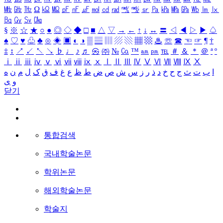
㎒
㎓
㎔
Ω
㏀
㏁
㎊
㎋
㎌
㏖
㏅
㎭
㎮
㎯
㏛
㎩
㎪
㎫
㎬
㏝
㏐
㏓
㏃
㏉
㏜
㏆
§
※
☆
★
○
●
◎
◇
◆
□
■
△
▽
→
←
↑
↓
↔
〓
◁
◀
▷
▶
♤
♠
♡
♥
♧
♣
⊙
◈
▣
◐
◑
▒
▤
▥
▨
▧
▦
▩
♨
☏
☎
☜
☞
¶
†
‡
↕
↗
↙
↖
↘
♭
♩
♪
♬
㉿
㈜
№
㏇
™
㏂
㏘
℡
＃
＆
＊
＠
ª
º
ⅰ
ⅱ
ⅲ
ⅳ
ⅴ
ⅵ
ⅶ
ⅷ
ⅸ
ⅹ
Ⅰ
Ⅱ
Ⅲ
Ⅳ
Ⅴ
Ⅵ
Ⅶ
Ⅷ
Ⅸ
Ⅹ
ا
ب
ت
ث
ج
ح
خ
د
ذ
ر
ز
س
ش
ص
ض
ط
ظ
ع
غ
ف
ق
ک
ل
م
ن
ه
و
ی
닫기
통합검색
국내학술논문
학위논문
해외학술논문
학술지