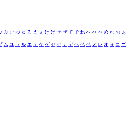
ぶ
ぷ
む
ゆ
ゅ
る
え
ぇ
け
げ
せ
ぜ
て
で
ね
へ
べ
ぺ
め
れ
お
ぉ
プ
ム
ユ
ュ
ル
エ
ェ
ケ
ゲ
セ
ゼ
テ
デ
ヘ
ベ
ペ
メ
レ
オ
ォ
コ
ゴ