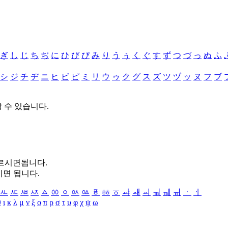
ぎ
し
じ
ち
ぢ
に
ひ
び
ぴ
み
り
う
ぅ
く
ぐ
す
ず
つ
づ
っ
ぬ
ふ
シ
ジ
チ
ヂ
ニ
ヒ
ビ
ピ
ミ
リ
ウ
ゥ
ク
グ
ス
ズ
ツ
ヅ
ッ
ヌ
フ
ブ
할 수 있습니다.
누르시면됩니다.
시면 됩니다.
ㅻ
ㅼ
ㅽ
ㅾ
ㅿ
ㆀ
ㆁ
ㆂ
ㆃ
ㆄ
ㆅ
ㆆ
ㆇ
ㆈ
ㆉ
ㆊ
ㆋ
ㆌ
ㆍ
ㆎ
θ
ι
κ
λ
μ
ν
ξ
ο
π
ρ
σ
τ
υ
φ
χ
ψ
ω