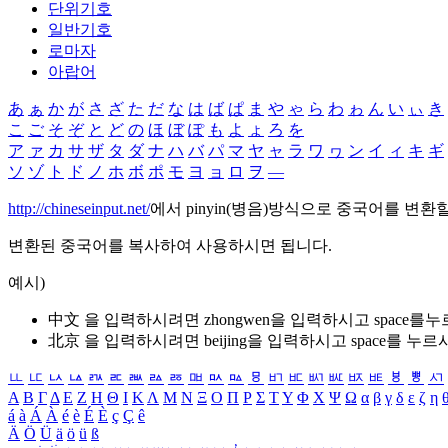
단위기호
일반기호
로마자
아랍어
あ
ぁ
か
が
さ
ざ
た
だ
な
は
ば
ぱ
ま
や
ゃ
ら
わ
ゎ
ん
い
ぃ
き
こ
ご
そ
ぞ
と
ど
の
ほ
ぼ
ぽ
も
よ
ょ
ろ
を
ア
ァ
カ
サ
ザ
タ
ダ
ナ
ハ
バ
パ
マ
ヤ
ャ
ラ
ワ
ヮ
ン
イ
ィ
キ
ギ
ソ
ゾ
ト
ド
ノ
ホ
ボ
ポ
モ
ヨ
ョ
ロ
ヲ
―
http://chineseinput.net/
에서 pinyin(병음)방식으로 중국어를 변환
변환된 중국어를 복사하여 사용하시면 됩니다.
예시)
中文 을 입력하시려면
zhongwen
을 입력하시고 space를
北京 을 입력하시려면
beijing
을 입력하시고 space를 누르
ㅥ
ㅦ
ㅧ
ㅨ
ㅩ
ㅪ
ㅫ
ㅬ
ㅭ
ㅮ
ㅯ
ㅰ
ㅱ
ㅲ
ㅳ
ㅴ
ㅵ
ㅶ
ㅷ
ㅸ
ㅹ
ㅺ
Α
Β
Γ
Δ
Ε
Ζ
Η
Θ
Ι
Κ
Λ
Μ
Ν
Ξ
Ο
Π
Ρ
Σ
Τ
Υ
Φ
Χ
Ψ
Ω
α
β
γ
δ
ε
ζ
η
á
à
Á
À
é
è
É
È
ç
Ç
ê
Ä
Ö
Ü
ä
ö
ü
ß