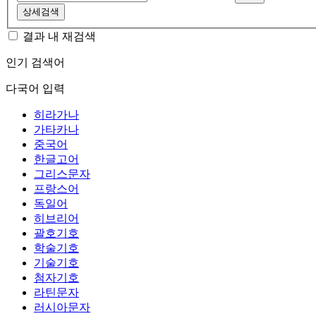
상세검색
결과 내 재검색
인기 검색어
다국어 입력
히라가나
가타카나
중국어
한글고어
그리스문자
프랑스어
독일어
히브리어
괄호기호
학술기호
기술기호
첨자기호
라틴문자
러시아문자