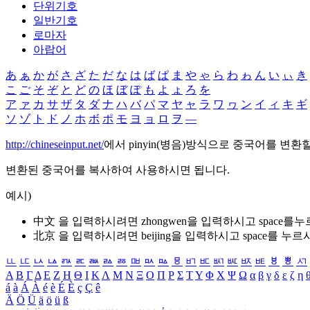
단위기호
일반기호
로마자
아랍어
あ
ぁ
か
が
さ
ざ
た
だ
な
は
ば
ぱ
ま
や
ゃ
ら
わ
ゎ
ん
い
ぃ
き
こ
ご
そ
ぞ
と
ど
の
ほ
ぼ
ぽ
も
よ
ょ
ろ
を
ア
ァ
カ
サ
ザ
タ
ダ
ナ
ハ
バ
パ
マ
ヤ
ャ
ラ
ワ
ヮ
ン
イ
ィ
キ
ギ
ソ
ゾ
ト
ド
ノ
ホ
ボ
ポ
モ
ヨ
ョ
ロ
ヲ
―
http://chineseinput.net/
에서 pinyin(병음)방식으로 중국어를 변환
변환된 중국어를 복사하여 사용하시면 됩니다.
예시)
中文 을 입력하시려면
zhongwen
을 입력하시고 space를
北京 을 입력하시려면
beijing
을 입력하시고 space를 누르
ㅥ
ㅦ
ㅧ
ㅨ
ㅩ
ㅪ
ㅫ
ㅬ
ㅭ
ㅮ
ㅯ
ㅰ
ㅱ
ㅲ
ㅳ
ㅴ
ㅵ
ㅶ
ㅷ
ㅸ
ㅹ
ㅺ
Α
Β
Γ
Δ
Ε
Ζ
Η
Θ
Ι
Κ
Λ
Μ
Ν
Ξ
Ο
Π
Ρ
Σ
Τ
Υ
Φ
Χ
Ψ
Ω
α
β
γ
δ
ε
ζ
η
á
à
Á
À
é
è
É
È
ç
Ç
ê
Ä
Ö
Ü
ä
ö
ü
ß