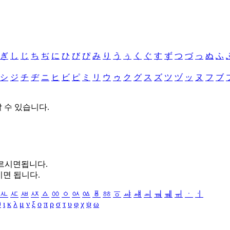
ぎ
し
じ
ち
ぢ
に
ひ
び
ぴ
み
り
う
ぅ
く
ぐ
す
ず
つ
づ
っ
ぬ
ふ
シ
ジ
チ
ヂ
ニ
ヒ
ビ
ピ
ミ
リ
ウ
ゥ
ク
グ
ス
ズ
ツ
ヅ
ッ
ヌ
フ
ブ
할 수 있습니다.
누르시면됩니다.
시면 됩니다.
ㅻ
ㅼ
ㅽ
ㅾ
ㅿ
ㆀ
ㆁ
ㆂ
ㆃ
ㆄ
ㆅ
ㆆ
ㆇ
ㆈ
ㆉ
ㆊ
ㆋ
ㆌ
ㆍ
ㆎ
θ
ι
κ
λ
μ
ν
ξ
ο
π
ρ
σ
τ
υ
φ
χ
ψ
ω