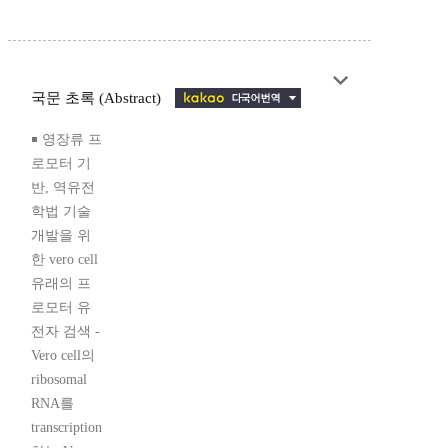
국문 초록 (Abstract)
￭ 영장류 프
로모터 기
반, 역유전
학법 기술
개발을 위
한 vero cell
유래의 프
로모터 유
전자 검색 -
Vero cell의
ribosomal
RNA를
transcription