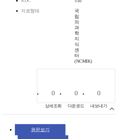
KDC
510
자료형태
국
립
의
과
학
지
식
센
터
(NCMIK)
0
0
0
상세조회
다운로드
내보내기
원문보기