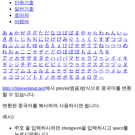
단위기호
일반기호
로마자
아랍어
あ
ぁ
か
が
さ
ざ
た
だ
な
は
ば
ぱ
ま
や
ゃ
ら
わ
ゎ
ん
い
ぃ
き
ぎ
し
じ
ち
ぢ
に
ひ
び
ぴ
み
り
う
ぅ
く
ぐ
す
ず
つ
づ
っ
ぬ
ふ
ぶ
ぷ
む
ゆ
ゅ
る
え
ぇ
け
げ
せ
ぜ
て
で
ね
へ
べ
ぺ
め
れ
お
ぉ
こ
ご
そ
ぞ
と
ど
の
ほ
ぼ
ぽ
も
よ
ょ
ろ
を
ア
ァ
カ
サ
ザ
タ
ダ
ナ
ハ
バ
パ
マ
ヤ
ャ
ラ
ワ
ヮ
ン
イ
ィ
キ
ギ
シ
ジ
チ
ヂ
ニ
ヒ
ビ
ピ
ミ
リ
ウ
ゥ
ク
グ
ス
ズ
ツ
ヅ
ッ
ヌ
フ
ブ
プ
ム
ユ
ュ
ル
エ
ェ
ケ
ゲ
セ
ゼ
テ
デ
ヘ
ベ
ペ
メ
レ
オ
ォ
コ
ゴ
ソ
ゾ
ト
ド
ノ
ホ
ボ
ポ
モ
ヨ
ョ
ロ
ヲ
―
http://chineseinput.net/
에서 pinyin(병음)방식으로 중국어를 변환
할 수 있습니다.
변환된 중국어를 복사하여 사용하시면 됩니다.
예시)
中文 을 입력하시려면
zhongwen
을 입력하시고 space를
누르시면됩니다.