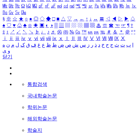
㎒
㎓
㎔
Ω
㏀
㏁
㎊
㎋
㎌
㏖
㏅
㎭
㎮
㎯
㏛
㎩
㎪
㎫
㎬
㏝
㏐
㏓
㏃
㏉
㏜
㏆
§
※
☆
★
○
●
◎
◇
◆
□
■
△
▽
→
←
↑
↓
↔
〓
◁
◀
▷
▶
♤
♠
♡
♥
♧
♣
⊙
◈
▣
◐
◑
▒
▤
▥
▨
▧
▦
▩
♨
☏
☎
☜
☞
¶
†
‡
↕
↗
↙
↖
↘
♭
♩
♪
♬
㉿
㈜
№
㏇
™
㏂
㏘
℡
＃
＆
＊
＠
ª
º
ⅰ
ⅱ
ⅲ
ⅳ
ⅴ
ⅵ
ⅶ
ⅷ
ⅸ
ⅹ
Ⅰ
Ⅱ
Ⅲ
Ⅳ
Ⅴ
Ⅵ
Ⅶ
Ⅷ
Ⅸ
Ⅹ
ا
ب
ت
ث
ج
ح
خ
د
ذ
ر
ز
س
ش
ص
ض
ط
ظ
ع
غ
ف
ق
ک
ل
م
ن
ه
و
ی
닫기
통합검색
국내학술논문
학위논문
해외학술논문
학술지