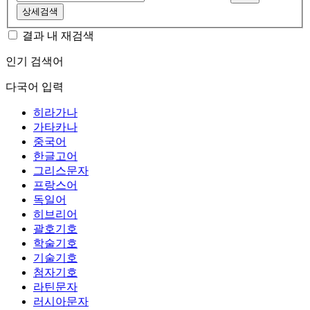
상세검색
결과 내 재검색
인기 검색어
다국어 입력
히라가나
가타카나
중국어
한글고어
그리스문자
프랑스어
독일어
히브리어
괄호기호
학술기호
기술기호
첨자기호
라틴문자
러시아문자