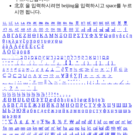
北京 을 입력하시려면
beijing
을 입력하시고 space를 누르
시면 됩니다.
ㅥ
ㅦ
ㅧ
ㅨ
ㅩ
ㅪ
ㅫ
ㅬ
ㅭ
ㅮ
ㅯ
ㅰ
ㅱ
ㅲ
ㅳ
ㅴ
ㅵ
ㅶ
ㅷ
ㅸ
ㅹ
ㅺ
ㅻ
ㅼ
ㅽ
ㅾ
ㅿ
ㆀ
ㆁ
ㆂ
ㆃ
ㆄ
ㆅ
ㆆ
ㆇ
ㆈ
ㆉ
ㆊ
ㆋ
ㆌ
ㆍ
ㆎ
Α
Β
Γ
Δ
Ε
Ζ
Η
Θ
Ι
Κ
Λ
Μ
Ν
Ξ
Ο
Π
Ρ
Σ
Τ
Υ
Φ
Χ
Ψ
Ω
α
β
γ
δ
ε
ζ
η
θ
ι
κ
λ
μ
ν
ξ
ο
π
ρ
σ
τ
υ
φ
χ
ψ
ω
á
à
Á
À
é
è
É
È
ç
Ç
ê
Ä
Ö
Ü
ä
ö
ü
ß
ְ
ֳ
ֲ
ֱ
ָ
ַ
ֵ
ֶ
ִ
ֹ
ּ
ֻ
ׂ
ׁ
ּ
ב
ה
נ
מ
צ
ת
ץ
ש
ד
ג
כ
ע
י
ח
ל
ך
ף
ק
ר
א
ט
ו
ן
ם
פ
‘
’
“
”
〔
〕
〈
〉
「
」
『
』
【
】
＂
（
）
［
］
｛
｝
±
×
÷
≠
≤
≥
∞
∴
♂
♀
∠
⊥
⌒
∂
∇
≡
≒
≪
≫
√
∽
∝
∵
∫
∬
∈
∋
⊆
⊇
⊂
⊃
∪
∩
∧
∨
￢
⇒
⇔
∀
∃
∮
∑
∏
＋
－
＜
＝
＞
、
。
·
‥
…
¨
〃
―
∥
＼
∼
´
～
ˇ
˘
˝
˚
˙
¸
˛
¡
¿
ː
！
＇
，
．
／
：
；
？
＾
＿
｀
｜
½
⅓
⅔
¼
¾
⅛
⅜
⅝
⅞
¹
²
³
⁴
ⁿ
₁
₂
₃
₄
Æ
Ð
Ħ
Ĳ
Ł
Ø
Œ
Þ
Ŧ
Ŋ
æ
đ
ð
ħ
ı
ĳ
ĸ
ŀ
ł
ø
œ
ß
þ
ŧ
ŋ
ŉ
А
Б
В
Г
Д
Е
Ё
Ж
З
И
Й
К
Л
М
Н
О
П
Р
С
Т
У
Ф
Х
Ц
Ч
Ш
Щ
Ъ
Ы
Ь
Э
Ю
Я
а
б
в
г
д
е
ё
ж
з
и
й
к
л
м
н
о
п
р
с
т
у
ф
х
ц
ч
ш
щ
ъ
ы
ь
э
ю
я
′
″
℃
Å
￠
￡
￥
¤
℉
‰
＄
％
Ｆ
￦
㎕
㎖
㎗
ℓ
㎘
㏄
㎣
㎤
㎥
㎦
㎙
㎚
㎛
㎜
㎝
㎞
㎟
㎠
㎡
㎢
㏊
㎍
㎎
㎏
㏏
㎈
㎉
㏈
㎧
㎨
㎰
㎱
㎲
㎳
㎴
㎵
㎶
㎷
㎸
㎹
㎀
㎁
㎂
㎃
㎄
㎺
㎻
㎽
㎾
㎿
㎐
㎑