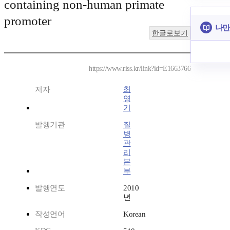
containing non-human primate
promoter
나만
한글로보기
https://www.riss.kr/link?id=E1663766
저자
최
영
기
발행기관
질
병
관
리
본
부
발행연도
2010
년
작성언어
Korean