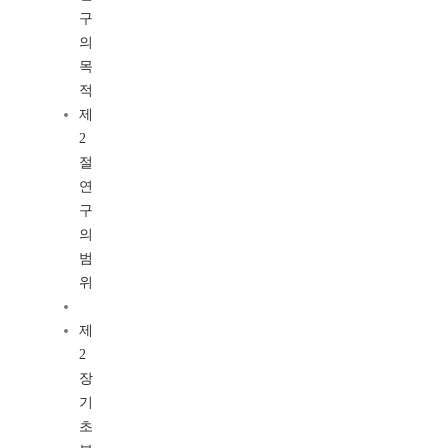
구
의
목
적
제
2
절
연
구
의
범
위
제
2
장
기
초