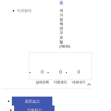
물
자료형태
국
가
정
책
연
구
포
털
(NKIS)
0
0
0
상세조회
다운로드
내보내기
원문보기
인용하기