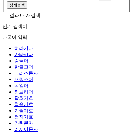
상세검색
결과 내 재검색
인기 검색어
다국어 입력
히라가나
가타카나
중국어
한글고어
그리스문자
프랑스어
독일어
히브리어
괄호기호
학술기호
기술기호
첨자기호
라틴문자
러시아문자