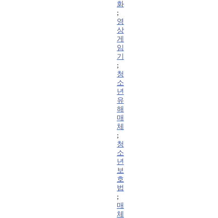
화
;
영
상
게
임
기
;
청
소
년
유
해
매
체
;
청
소
년
보
호
법
;
매
체