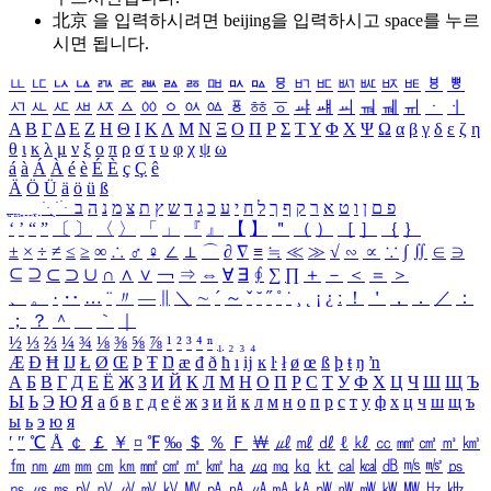
北京 을 입력하시려면
beijing
을 입력하시고 space를 누르
시면 됩니다.
ㅥ
ㅦ
ㅧ
ㅨ
ㅩ
ㅪ
ㅫ
ㅬ
ㅭ
ㅮ
ㅯ
ㅰ
ㅱ
ㅲ
ㅳ
ㅴ
ㅵ
ㅶ
ㅷ
ㅸ
ㅹ
ㅺ
ㅻ
ㅼ
ㅽ
ㅾ
ㅿ
ㆀ
ㆁ
ㆂ
ㆃ
ㆄ
ㆅ
ㆆ
ㆇ
ㆈ
ㆉ
ㆊ
ㆋ
ㆌ
ㆍ
ㆎ
Α
Β
Γ
Δ
Ε
Ζ
Η
Θ
Ι
Κ
Λ
Μ
Ν
Ξ
Ο
Π
Ρ
Σ
Τ
Υ
Φ
Χ
Ψ
Ω
α
β
γ
δ
ε
ζ
η
θ
ι
κ
λ
μ
ν
ξ
ο
π
ρ
σ
τ
υ
φ
χ
ψ
ω
á
à
Á
À
é
è
É
È
ç
Ç
ê
Ä
Ö
Ü
ä
ö
ü
ß
ְ
ֳ
ֲ
ֱ
ָ
ַ
ֵ
ֶ
ִ
ֹ
ּ
ֻ
ׂ
ׁ
ּ
ב
ה
נ
מ
צ
ת
ץ
ש
ד
ג
כ
ע
י
ח
ל
ך
ף
ק
ר
א
ט
ו
ן
ם
פ
‘
’
“
”
〔
〕
〈
〉
「
」
『
』
【
】
＂
（
）
［
］
｛
｝
±
×
÷
≠
≤
≥
∞
∴
♂
♀
∠
⊥
⌒
∂
∇
≡
≒
≪
≫
√
∽
∝
∵
∫
∬
∈
∋
⊆
⊇
⊂
⊃
∪
∩
∧
∨
￢
⇒
⇔
∀
∃
∮
∑
∏
＋
－
＜
＝
＞
、
。
·
‥
…
¨
〃
―
∥
＼
∼
´
～
ˇ
˘
˝
˚
˙
¸
˛
¡
¿
ː
！
＇
，
．
／
：
；
？
＾
＿
｀
｜
½
⅓
⅔
¼
¾
⅛
⅜
⅝
⅞
¹
²
³
⁴
ⁿ
₁
₂
₃
₄
Æ
Ð
Ħ
Ĳ
Ł
Ø
Œ
Þ
Ŧ
Ŋ
æ
đ
ð
ħ
ı
ĳ
ĸ
ŀ
ł
ø
œ
ß
þ
ŧ
ŋ
ŉ
А
Б
В
Г
Д
Е
Ё
Ж
З
И
Й
К
Л
М
Н
О
П
Р
С
Т
У
Ф
Х
Ц
Ч
Ш
Щ
Ъ
Ы
Ь
Э
Ю
Я
а
б
в
г
д
е
ё
ж
з
и
й
к
л
м
н
о
п
р
с
т
у
ф
х
ц
ч
ш
щ
ъ
ы
ь
э
ю
я
′
″
℃
Å
￠
￡
￥
¤
℉
‰
＄
％
Ｆ
￦
㎕
㎖
㎗
ℓ
㎘
㏄
㎣
㎤
㎥
㎦
㎙
㎚
㎛
㎜
㎝
㎞
㎟
㎠
㎡
㎢
㏊
㎍
㎎
㎏
㏏
㎈
㎉
㏈
㎧
㎨
㎰
㎱
㎲
㎳
㎴
㎵
㎶
㎷
㎸
㎹
㎀
㎁
㎂
㎃
㎄
㎺
㎻
㎽
㎾
㎿
㎐
㎑