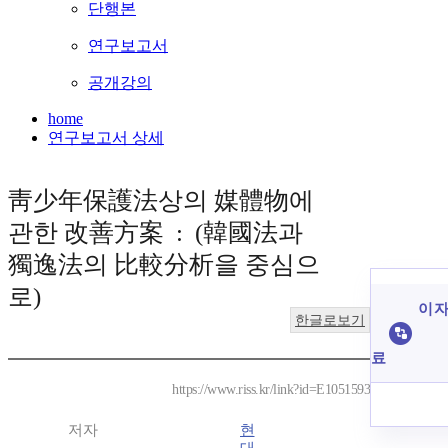
단행본
연구보고서
공개강의
home
연구보고서 상세
靑少年保護法상의 媒體物에
관한 改善方案 : (韓國法과
獨逸法의 比較分析을 중심으
로)
이 자
한글로보기
료
https://www.riss.kr/link?id=E1051593
저자
현