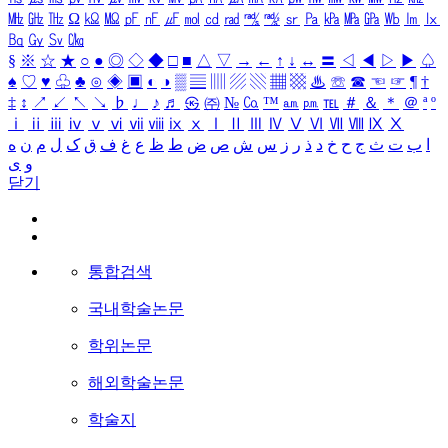
㎒
㎓
㎔
Ω
㏀
㏁
㎊
㎋
㎌
㏖
㏅
㎭
㎮
㎯
㏛
㎩
㎪
㎫
㎬
㏝
㏐
㏓
㏃
㏉
㏜
㏆
§
※
☆
★
○
●
◎
◇
◆
□
■
△
▽
→
←
↑
↓
↔
〓
◁
◀
▷
▶
♤
♠
♡
♥
♧
♣
⊙
◈
▣
◐
◑
▒
▤
▥
▨
▧
▦
▩
♨
☏
☎
☜
☞
¶
†
‡
↕
↗
↙
↖
↘
♭
♩
♪
♬
㉿
㈜
№
㏇
™
㏂
㏘
℡
＃
＆
＊
＠
ª
º
ⅰ
ⅱ
ⅲ
ⅳ
ⅴ
ⅵ
ⅶ
ⅷ
ⅸ
ⅹ
Ⅰ
Ⅱ
Ⅲ
Ⅳ
Ⅴ
Ⅵ
Ⅶ
Ⅷ
Ⅸ
Ⅹ
ا
ب
ت
ث
ج
ح
خ
د
ذ
ر
ز
س
ش
ص
ض
ط
ظ
ع
غ
ف
ق
ک
ل
م
ن
ه
و
ی
닫기
통합검색
국내학술논문
학위논문
해외학술논문
학술지