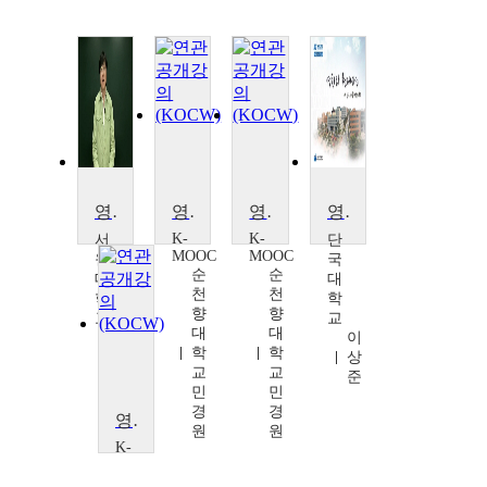
영화의 이해
영화의 이해
영화의 이해
영화와 현대사회
K-
K-
서
단
MOOC
MOOC
원
국
순
순
대
대
천
천
학
학
향
향
교
교
대
대
유
이
학
학
영
상
교
교
식
준
민
민
경
경
영화로 이해하는 불안과 공포
원
원
K-
MOOC
중