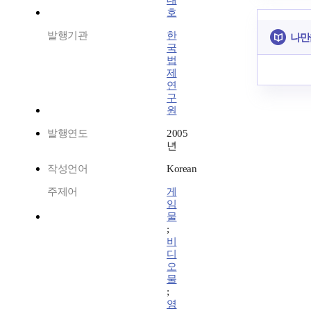
대
호
발행기관
한
나만
국
법
제
연
구
원
발행연도
2005
년
작성언어
Korean
주제어
게
임
물
;
비
디
오
물
;
영