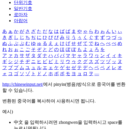
단위기호
일반기호
로마자
아랍어
あ
ぁ
か
が
さ
ざ
た
だ
な
は
ば
ぱ
ま
や
ゃ
ら
わ
ゎ
ん
い
ぃ
き
ぎ
し
じ
ち
ぢ
に
ひ
び
ぴ
み
り
う
ぅ
く
ぐ
す
ず
つ
づ
っ
ぬ
ふ
ぶ
ぷ
む
ゆ
ゅ
る
え
ぇ
け
げ
せ
ぜ
て
で
ね
へ
べ
ぺ
め
れ
お
ぉ
こ
ご
そ
ぞ
と
ど
の
ほ
ぼ
ぽ
も
よ
ょ
ろ
を
ア
ァ
カ
サ
ザ
タ
ダ
ナ
ハ
バ
パ
マ
ヤ
ャ
ラ
ワ
ヮ
ン
イ
ィ
キ
ギ
シ
ジ
チ
ヂ
ニ
ヒ
ビ
ピ
ミ
リ
ウ
ゥ
ク
グ
ス
ズ
ツ
ヅ
ッ
ヌ
フ
ブ
プ
ム
ユ
ュ
ル
エ
ェ
ケ
ゲ
セ
ゼ
テ
デ
ヘ
ベ
ペ
メ
レ
オ
ォ
コ
ゴ
ソ
ゾ
ト
ド
ノ
ホ
ボ
ポ
モ
ヨ
ョ
ロ
ヲ
―
http://chineseinput.net/
에서 pinyin(병음)방식으로 중국어를 변환
할 수 있습니다.
변환된 중국어를 복사하여 사용하시면 됩니다.
예시)
中文 을 입력하시려면
zhongwen
을 입력하시고 space를
누르시면됩니다.