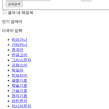
상세검색
결과 내 재검색
인기 검색어
다국어 입력
히라가나
가타카나
중국어
한글고어
그리스문자
프랑스어
독일어
히브리어
괄호기호
학술기호
기술기호
첨자기호
라틴문자
러시아문자