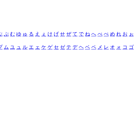
ぶ
ぷ
む
ゆ
ゅ
る
え
ぇ
け
げ
せ
ぜ
て
で
ね
へ
べ
ぺ
め
れ
お
ぉ
プ
ム
ユ
ュ
ル
エ
ェ
ケ
ゲ
セ
ゼ
テ
デ
ヘ
ベ
ペ
メ
レ
オ
ォ
コ
ゴ