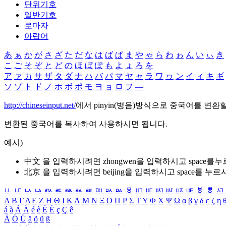
단위기호
일반기호
로마자
아랍어
あ
ぁ
か
が
さ
ざ
た
だ
な
は
ば
ぱ
ま
や
ゃ
ら
わ
ゎ
ん
い
ぃ
き
こ
ご
そ
ぞ
と
ど
の
ほ
ぼ
ぽ
も
よ
ょ
ろ
を
ア
ァ
カ
サ
ザ
タ
ダ
ナ
ハ
バ
パ
マ
ヤ
ャ
ラ
ワ
ヮ
ン
イ
ィ
キ
ギ
ソ
ゾ
ト
ド
ノ
ホ
ボ
ポ
モ
ヨ
ョ
ロ
ヲ
―
http://chineseinput.net/
에서 pinyin(병음)방식으로 중국어를 변환
변환된 중국어를 복사하여 사용하시면 됩니다.
예시)
中文 을 입력하시려면
zhongwen
을 입력하시고 space를
北京 을 입력하시려면
beijing
을 입력하시고 space를 누르
ㅥ
ㅦ
ㅧ
ㅨ
ㅩ
ㅪ
ㅫ
ㅬ
ㅭ
ㅮ
ㅯ
ㅰ
ㅱ
ㅲ
ㅳ
ㅴ
ㅵ
ㅶ
ㅷ
ㅸ
ㅹ
ㅺ
Α
Β
Γ
Δ
Ε
Ζ
Η
Θ
Ι
Κ
Λ
Μ
Ν
Ξ
Ο
Π
Ρ
Σ
Τ
Υ
Φ
Χ
Ψ
Ω
α
β
γ
δ
ε
ζ
η
á
à
Á
À
é
è
É
È
ç
Ç
ê
Ä
Ö
Ü
ä
ö
ü
ß