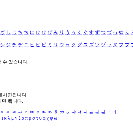
ぎ
し
じ
ち
ぢ
に
ひ
び
ぴ
み
り
う
ぅ
く
ぐ
す
ず
つ
づ
っ
ぬ
ふ
シ
ジ
チ
ヂ
ニ
ヒ
ビ
ピ
ミ
リ
ウ
ゥ
ク
グ
ス
ズ
ツ
ヅ
ッ
ヌ
フ
ブ
할 수 있습니다.
누르시면됩니다.
시면 됩니다.
ㅻ
ㅼ
ㅽ
ㅾ
ㅿ
ㆀ
ㆁ
ㆂ
ㆃ
ㆄ
ㆅ
ㆆ
ㆇ
ㆈ
ㆉ
ㆊ
ㆋ
ㆌ
ㆍ
ㆎ
θ
ι
κ
λ
μ
ν
ξ
ο
π
ρ
σ
τ
υ
φ
χ
ψ
ω