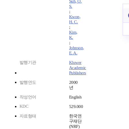
Suh, O.
S.
;
Kwon,
H. C.
;
Kim,
K.
;
Johnson,
E. A.
발행기관
Kluwer
Academic
Publishers
발행연도
2000
년
작성언어
English
KDC
529.000
자료형태
한국연
구재단
(NRF)