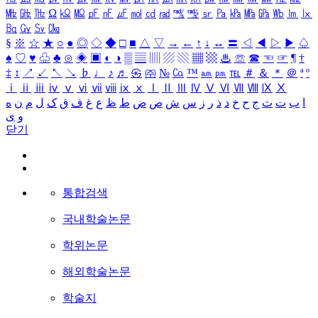
㎒
㎓
㎔
Ω
㏀
㏁
㎊
㎋
㎌
㏖
㏅
㎭
㎮
㎯
㏛
㎩
㎪
㎫
㎬
㏝
㏐
㏓
㏃
㏉
㏜
㏆
§
※
☆
★
○
●
◎
◇
◆
□
■
△
▽
→
←
↑
↓
↔
〓
◁
◀
▷
▶
♤
♠
♡
♥
♧
♣
⊙
◈
▣
◐
◑
▒
▤
▥
▨
▧
▦
▩
♨
☏
☎
☜
☞
¶
†
‡
↕
↗
↙
↖
↘
♭
♩
♪
♬
㉿
㈜
№
㏇
™
㏂
㏘
℡
＃
＆
＊
＠
ª
º
ⅰ
ⅱ
ⅲ
ⅳ
ⅴ
ⅵ
ⅶ
ⅷ
ⅸ
ⅹ
Ⅰ
Ⅱ
Ⅲ
Ⅳ
Ⅴ
Ⅵ
Ⅶ
Ⅷ
Ⅸ
Ⅹ
ا
ب
ت
ث
ج
ح
خ
د
ذ
ر
ز
س
ش
ص
ض
ط
ظ
ع
غ
ف
ق
ک
ل
م
ن
ه
و
ی
닫기
통합검색
국내학술논문
학위논문
해외학술논문
학술지