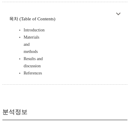
목차 (Table of Contents)
Introduction
Materials
and
methods
Results and
discussion
References
분석정보