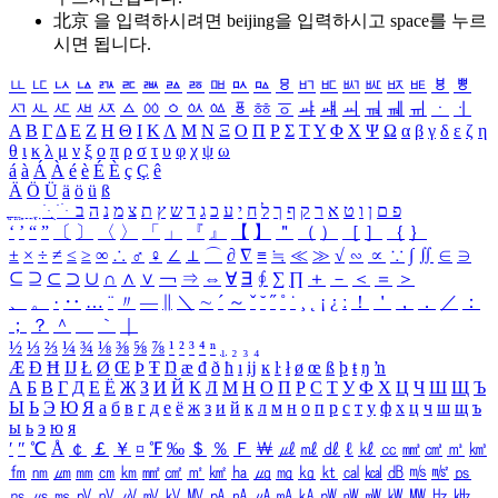
北京 을 입력하시려면
beijing
을 입력하시고 space를 누르
시면 됩니다.
ㅥ
ㅦ
ㅧ
ㅨ
ㅩ
ㅪ
ㅫ
ㅬ
ㅭ
ㅮ
ㅯ
ㅰ
ㅱ
ㅲ
ㅳ
ㅴ
ㅵ
ㅶ
ㅷ
ㅸ
ㅹ
ㅺ
ㅻ
ㅼ
ㅽ
ㅾ
ㅿ
ㆀ
ㆁ
ㆂ
ㆃ
ㆄ
ㆅ
ㆆ
ㆇ
ㆈ
ㆉ
ㆊ
ㆋ
ㆌ
ㆍ
ㆎ
Α
Β
Γ
Δ
Ε
Ζ
Η
Θ
Ι
Κ
Λ
Μ
Ν
Ξ
Ο
Π
Ρ
Σ
Τ
Υ
Φ
Χ
Ψ
Ω
α
β
γ
δ
ε
ζ
η
θ
ι
κ
λ
μ
ν
ξ
ο
π
ρ
σ
τ
υ
φ
χ
ψ
ω
á
à
Á
À
é
è
É
È
ç
Ç
ê
Ä
Ö
Ü
ä
ö
ü
ß
ְ
ֳ
ֲ
ֱ
ָ
ַ
ֵ
ֶ
ִ
ֹ
ּ
ֻ
ׂ
ׁ
ּ
ב
ה
נ
מ
צ
ת
ץ
ש
ד
ג
כ
ע
י
ח
ל
ך
ף
ק
ר
א
ט
ו
ן
ם
פ
‘
’
“
”
〔
〕
〈
〉
「
」
『
』
【
】
＂
（
）
［
］
｛
｝
±
×
÷
≠
≤
≥
∞
∴
♂
♀
∠
⊥
⌒
∂
∇
≡
≒
≪
≫
√
∽
∝
∵
∫
∬
∈
∋
⊆
⊇
⊂
⊃
∪
∩
∧
∨
￢
⇒
⇔
∀
∃
∮
∑
∏
＋
－
＜
＝
＞
、
。
·
‥
…
¨
〃
―
∥
＼
∼
´
～
ˇ
˘
˝
˚
˙
¸
˛
¡
¿
ː
！
＇
，
．
／
：
；
？
＾
＿
｀
｜
½
⅓
⅔
¼
¾
⅛
⅜
⅝
⅞
¹
²
³
⁴
ⁿ
₁
₂
₃
₄
Æ
Ð
Ħ
Ĳ
Ł
Ø
Œ
Þ
Ŧ
Ŋ
æ
đ
ð
ħ
ı
ĳ
ĸ
ŀ
ł
ø
œ
ß
þ
ŧ
ŋ
ŉ
А
Б
В
Г
Д
Е
Ё
Ж
З
И
Й
К
Л
М
Н
О
П
Р
С
Т
У
Ф
Х
Ц
Ч
Ш
Щ
Ъ
Ы
Ь
Э
Ю
Я
а
б
в
г
д
е
ё
ж
з
и
й
к
л
м
н
о
п
р
с
т
у
ф
х
ц
ч
ш
щ
ъ
ы
ь
э
ю
я
′
″
℃
Å
￠
￡
￥
¤
℉
‰
＄
％
Ｆ
￦
㎕
㎖
㎗
ℓ
㎘
㏄
㎣
㎤
㎥
㎦
㎙
㎚
㎛
㎜
㎝
㎞
㎟
㎠
㎡
㎢
㏊
㎍
㎎
㎏
㏏
㎈
㎉
㏈
㎧
㎨
㎰
㎱
㎲
㎳
㎴
㎵
㎶
㎷
㎸
㎹
㎀
㎁
㎂
㎃
㎄
㎺
㎻
㎽
㎾
㎿
㎐
㎑