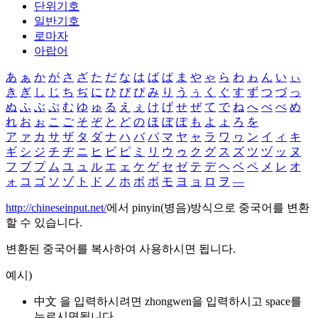
단위기호
일반기호
로마자
아랍어
あ
ぁ
か
が
さ
ざ
た
だ
な
は
ば
ぱ
ま
や
ゃ
ら
わ
ゎ
ん
い
ぃ
き
ぎ
し
じ
ち
ぢ
に
ひ
び
ぴ
み
り
う
ぅ
く
ぐ
す
ず
つ
づ
っ
ぬ
ふ
ぶ
ぷ
む
ゆ
ゅ
る
え
ぇ
け
げ
せ
ぜ
て
で
ね
へ
べ
ぺ
め
れ
お
ぉ
こ
ご
そ
ぞ
と
ど
の
ほ
ぼ
ぽ
も
よ
ょ
ろ
を
ア
ァ
カ
サ
ザ
タ
ダ
ナ
ハ
バ
パ
マ
ヤ
ャ
ラ
ワ
ヮ
ン
イ
ィ
キ
ギ
シ
ジ
チ
ヂ
ニ
ヒ
ビ
ピ
ミ
リ
ウ
ゥ
ク
グ
ス
ズ
ツ
ヅ
ッ
ヌ
フ
ブ
プ
ム
ユ
ュ
ル
エ
ェ
ケ
ゲ
セ
ゼ
テ
デ
ヘ
ベ
ペ
メ
レ
オ
ォ
コ
ゴ
ソ
ゾ
ト
ド
ノ
ホ
ボ
ポ
モ
ヨ
ョ
ロ
ヲ
―
http://chineseinput.net/
에서 pinyin(병음)방식으로 중국어를 변환
할 수 있습니다.
변환된 중국어를 복사하여 사용하시면 됩니다.
예시)
中文 을 입력하시려면
zhongwen
을 입력하시고 space를
누르시면됩니다.