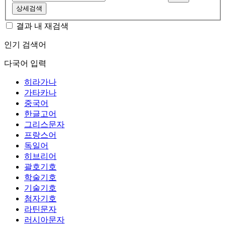
상세검색
결과 내 재검색
인기 검색어
다국어 입력
히라가나
가타카나
중국어
한글고어
그리스문자
프랑스어
독일어
히브리어
괄호기호
학술기호
기술기호
첨자기호
라틴문자
러시아문자