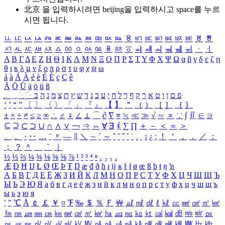
北京 을 입력하시려면
beijing
을 입력하시고 space를 누르
시면 됩니다.
ㅥ
ㅦ
ㅧ
ㅨ
ㅩ
ㅪ
ㅫ
ㅬ
ㅭ
ㅮ
ㅯ
ㅰ
ㅱ
ㅲ
ㅳ
ㅴ
ㅵ
ㅶ
ㅷ
ㅸ
ㅹ
ㅺ
ㅻ
ㅼ
ㅽ
ㅾ
ㅿ
ㆀ
ㆁ
ㆂ
ㆃ
ㆄ
ㆅ
ㆆ
ㆇ
ㆈ
ㆉ
ㆊ
ㆋ
ㆌ
ㆍ
ㆎ
Α
Β
Γ
Δ
Ε
Ζ
Η
Θ
Ι
Κ
Λ
Μ
Ν
Ξ
Ο
Π
Ρ
Σ
Τ
Υ
Φ
Χ
Ψ
Ω
α
β
γ
δ
ε
ζ
η
θ
ι
κ
λ
μ
ν
ξ
ο
π
ρ
σ
τ
υ
φ
χ
ψ
ω
á
à
Á
À
é
è
É
È
ç
Ç
ê
Ä
Ö
Ü
ä
ö
ü
ß
ְ
ֳ
ֲ
ֱ
ָ
ַ
ֵ
ֶ
ִ
ֹ
ּ
ֻ
ׂ
ׁ
ּ
ב
ה
נ
מ
צ
ת
ץ
ש
ד
ג
כ
ע
י
ח
ל
ך
ף
ק
ר
א
ט
ו
ן
ם
פ
‘
’
“
”
〔
〕
〈
〉
「
」
『
』
【
】
＂
（
）
［
］
｛
｝
±
×
÷
≠
≤
≥
∞
∴
♂
♀
∠
⊥
⌒
∂
∇
≡
≒
≪
≫
√
∽
∝
∵
∫
∬
∈
∋
⊆
⊇
⊂
⊃
∪
∩
∧
∨
￢
⇒
⇔
∀
∃
∮
∑
∏
＋
－
＜
＝
＞
、
。
·
‥
…
¨
〃
―
∥
＼
∼
´
～
ˇ
˘
˝
˚
˙
¸
˛
¡
¿
ː
！
＇
，
．
／
：
；
？
＾
＿
｀
｜
½
⅓
⅔
¼
¾
⅛
⅜
⅝
⅞
¹
²
³
⁴
ⁿ
₁
₂
₃
₄
Æ
Ð
Ħ
Ĳ
Ł
Ø
Œ
Þ
Ŧ
Ŋ
æ
đ
ð
ħ
ı
ĳ
ĸ
ŀ
ł
ø
œ
ß
þ
ŧ
ŋ
ŉ
А
Б
В
Г
Д
Е
Ё
Ж
З
И
Й
К
Л
М
Н
О
П
Р
С
Т
У
Ф
Х
Ц
Ч
Ш
Щ
Ъ
Ы
Ь
Э
Ю
Я
а
б
в
г
д
е
ё
ж
з
и
й
к
л
м
н
о
п
р
с
т
у
ф
х
ц
ч
ш
щ
ъ
ы
ь
э
ю
я
′
″
℃
Å
￠
￡
￥
¤
℉
‰
＄
％
Ｆ
￦
㎕
㎖
㎗
ℓ
㎘
㏄
㎣
㎤
㎥
㎦
㎙
㎚
㎛
㎜
㎝
㎞
㎟
㎠
㎡
㎢
㏊
㎍
㎎
㎏
㏏
㎈
㎉
㏈
㎧
㎨
㎰
㎱
㎲
㎳
㎴
㎵
㎶
㎷
㎸
㎹
㎀
㎁
㎂
㎃
㎄
㎺
㎻
㎽
㎾
㎿
㎐
㎑