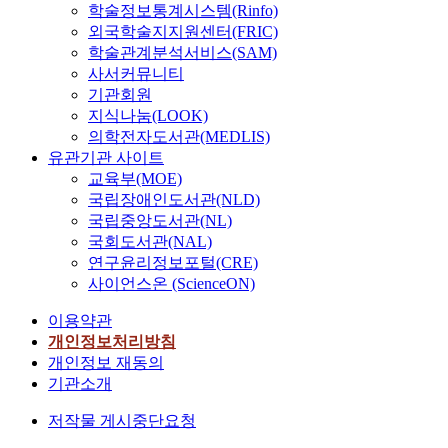
학술정보통계시스템(Rinfo)
외국학술지지원센터(FRIC)
학술관계분석서비스(SAM)
사서커뮤니티
기관회원
지식나눔(LOOK)
의학전자도서관(MEDLIS)
유관기관 사이트
교육부(MOE)
국립장애인도서관(NLD)
국립중앙도서관(NL)
국회도서관(NAL)
연구윤리정보포털(CRE)
사이언스온 (ScienceON)
이용약관
개인정보처리방침
개인정보 재동의
기관소개
저작물 게시중단요청