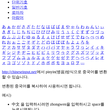
단위기호
일반기호
로마자
아랍어
あ
ぁ
か
が
さ
ざ
た
だ
な
は
ば
ぱ
ま
や
ゃ
ら
わ
ゎ
ん
い
ぃ
き
ぎ
し
じ
ち
ぢ
に
ひ
び
ぴ
み
り
う
ぅ
く
ぐ
す
ず
つ
づ
っ
ぬ
ふ
ぶ
ぷ
む
ゆ
ゅ
る
え
ぇ
け
げ
せ
ぜ
て
で
ね
へ
べ
ぺ
め
れ
お
ぉ
こ
ご
そ
ぞ
と
ど
の
ほ
ぼ
ぽ
も
よ
ょ
ろ
を
ア
ァ
カ
サ
ザ
タ
ダ
ナ
ハ
バ
パ
マ
ヤ
ャ
ラ
ワ
ヮ
ン
イ
ィ
キ
ギ
シ
ジ
チ
ヂ
ニ
ヒ
ビ
ピ
ミ
リ
ウ
ゥ
ク
グ
ス
ズ
ツ
ヅ
ッ
ヌ
フ
ブ
プ
ム
ユ
ュ
ル
エ
ェ
ケ
ゲ
セ
ゼ
テ
デ
ヘ
ベ
ペ
メ
レ
オ
ォ
コ
ゴ
ソ
ゾ
ト
ド
ノ
ホ
ボ
ポ
モ
ヨ
ョ
ロ
ヲ
―
http://chineseinput.net/
에서 pinyin(병음)방식으로 중국어를 변환
할 수 있습니다.
변환된 중국어를 복사하여 사용하시면 됩니다.
예시)
中文 을 입력하시려면
zhongwen
을 입력하시고 space를
누르시면됩니다.