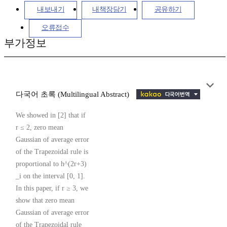
내보내기
내책장담기
공유하기
오류접수
부가정보
다국어 초록 (Multilingual Abstract)
We showed in [2] that if
r ≤ 2, zero mean
Gaussian of average error
of the Trapezoidal rule is
proportional to h^(2r+3)
_i on the interval [0, 1].
In this paper, if r ≥ 3, we
show that zero mean
Gaussian of average error
of the Trapezoidal rule