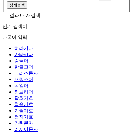
상세검색
결과 내 재검색
인기 검색어
다국어 입력
히라가나
가타카나
중국어
한글고어
그리스문자
프랑스어
독일어
히브리어
괄호기호
학술기호
기술기호
첨자기호
라틴문자
러시아문자