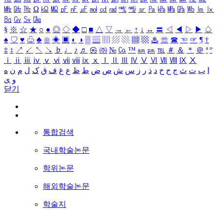
㎒
㎓
㎔
Ω
㏀
㏁
㎊
㎋
㎌
㏖
㏅
㎭
㎮
㎯
㏛
㎩
㎪
㎫
㎬
㏝
㏐
㏓
㏃
㏉
㏜
㏆
§
※
☆
★
○
●
◎
◇
◆
□
■
△
▽
→
←
↑
↓
↔
〓
◁
◀
▷
▶
♤
♠
♡
♥
♧
♣
⊙
◈
▣
◐
◑
▒
▤
▥
▨
▧
▦
▩
♨
☏
☎
☜
☞
¶
†
‡
↕
↗
↙
↖
↘
♭
♩
♪
♬
㉿
㈜
№
㏇
™
㏂
㏘
℡
＃
＆
＊
＠
ª
º
ⅰ
ⅱ
ⅲ
ⅳ
ⅴ
ⅵ
ⅶ
ⅷ
ⅸ
ⅹ
Ⅰ
Ⅱ
Ⅲ
Ⅳ
Ⅴ
Ⅵ
Ⅶ
Ⅷ
Ⅸ
Ⅹ
ا
ب
ت
ث
ج
ح
خ
د
ذ
ر
ز
س
ش
ص
ض
ط
ظ
ع
غ
ف
ق
ک
ل
م
ن
ه
و
ی
닫기
통합검색
국내학술논문
학위논문
해외학술논문
학술지