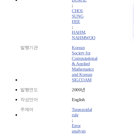
BUM IL
;
CHOI,
SUNG
HEE
;
HAHM,
NAHMWOO
발행기관
Korean
Society for
Computational
& Applied
Mathematics
and Korean
SIGCOAM
발행연도
2000년
작성언어
English
주제어
Trapezoidal
rule
;
Error
analysis